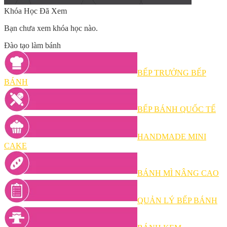
Khóa Học Đã Xem
Bạn chưa xem khóa học nào.
Đào tạo làm bánh
BẾP TRƯỞNG BẾP
BÁNH
BẾP BÁNH QUỐC TẾ
HANDMADE MINI
CAKE
BÁNH MÌ NÂNG CAO
QUẢN LÝ BẾP BÁNH