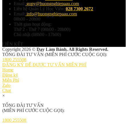
Email:
gopy@huongnghiepaau.com
Liên hệ Quản Lý Học Viên:
028 7300 2672
Email:
info@huongnghiepaau.com
08h00 - 20h00
Thời gian hoạt động:
Thứ 2 - Thứ 7 (08h00 - 20h00)
Chủ nhật (08h00 - 17h00)
LIÊN KẾT
Copyright 2026 ©
Dạy Làm Bánh. All Rights Reserved.
TỔNG ĐÀI TƯ VẤN (MIỄN PHÍ CƯỚC CUỘC GỌI):
1800 255508
ĐĂNG KÝ ĐỂ ĐƯỢC TƯ VẤN MIỄN PHÍ
Home
Đăng ký
Miễn Phí
Zalo
Chat
×
TỔNG ĐÀI TƯ VẤN
(MIỄN PHÍ CƯỚC CUỘC GỌI):
1800 255508