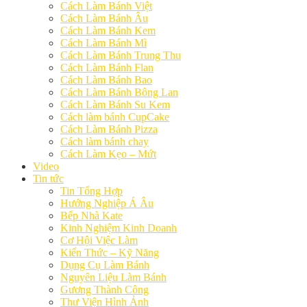
Cách Làm Bánh Việt
Cách Làm Bánh Âu
Cách Làm Bánh Kem
Cách Làm Bánh Mì
Cách Làm Bánh Trung Thu
Cách Làm Bánh Flan
Cách Làm Bánh Bao
Cách Làm Bánh Bông Lan
Cách Làm Bánh Su Kem
Cách làm bánh CupCake
Cách Làm Bánh Pizza
Cách làm bánh chay
Cách Làm Kẹo – Mứt
Video
Tin tức
Tin Tổng Hợp
Hướng Nghiệp Á Âu
Bếp Nhà Kate
Kinh Nghiệm Kinh Doanh
Cơ Hội Việc Làm
Kiến Thức – Kỹ Năng
Dụng Cụ Làm Bánh
Nguyên Liệu Làm Bánh
Gương Thành Công
Thư Viện Hình Ảnh