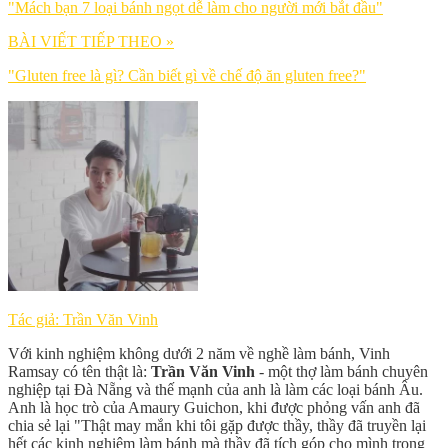
"Mách bạn 7 loại bánh ngọt dễ làm cho người mới bắt đầu"
BÀI VIẾT TIẾP THEO »
"Gluten free là gì? Cần biết gì về chế độ ăn gluten free?"
Tác giả: Trần Văn Vinh
Với kinh nghiệm không dưới 2 năm về nghề làm bánh, Vinh
Ramsay có tên thật là:
Trần Văn Vinh
- một thợ làm bánh chuyên
nghiệp tại Đà Nẵng và thế mạnh của anh là làm các loại bánh Âu.
Anh là học trò của Amaury Guichon, khi được phỏng vấn anh đã
chia sẻ lại "Thật may mắn khi tôi gặp được thầy, thầy đã truyền lại
hết các kinh nghiệm làm bánh mà thầy đã tích góp cho mình trong