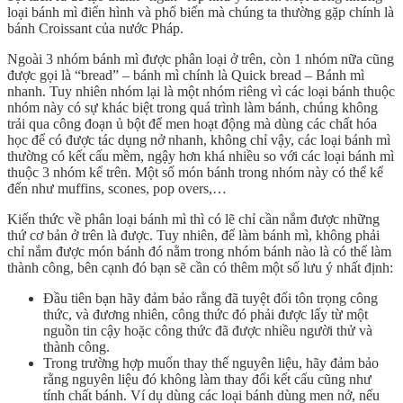
loại bánh mì điển hình và phổ biến mà chúng ta thường gặp chính là
bánh Croissant của nước Pháp.
Ngoài 3 nhóm bánh mì được phân loại ở trên, còn 1 nhóm nữa cũng
được gọi là “bread” – bánh mì chính là Quick bread – Bánh mì
nhanh. Tuy nhiên nhóm lại là một nhóm riêng vì các loại bánh thuộc
nhóm này có sự khác biệt trong quá trình làm bánh, chúng không
trải qua công đoạn ủ bột để men hoạt động mà dùng các chất hóa
học để có được tác dụng nở nhanh, không chỉ vậy, các loại bánh mì
thường có kết cấu mềm, ngậy hơn khá nhiều so với các loại bánh mì
thuộc 3 nhóm kể trên. Một số món bánh trong nhóm này có thể kể
đến như muffins, scones, pop overs,…
Kiến thức về phân loại bánh mì thì có lẽ chỉ cần nắm được những
thứ cơ bản ở trên là được. Tuy nhiên, để làm bánh mì, không phải
chỉ nắm được món bánh đó nằm trong nhóm bánh nào là có thể làm
thành công, bên cạnh đó bạn sẽ cần có thêm một số lưu ý nhất định:
Đầu tiên bạn hãy đảm bảo rằng đã tuyệt đối tôn trọng công
thức, và đương nhiên, công thức đó phải được lấy từ một
nguồn tin cậy hoặc công thức đã được nhiều người thử và
thành công.
Trong trường hợp muốn thay thế nguyên liệu, hãy đảm bảo
rằng nguyên liệu đó không làm thay đổi kết cấu cũng như
tính chất bánh. Ví dụ dùng các loại bánh dùng men nở, nếu