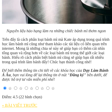
Nguyên liệu hảo hạng làm ra những chiếc bánh mì thơm ngon
Trên đây là cách phân loại bánh mì mà Kate áp dụng trong quá trình
học làm bánh mì cũng như tham khảo các tài liệu có liên quan trên
internet. Mong là những chia sẻ này sẽ giúp bạn có thêm cái nhìn
tổng quan và rộng hơn về các loại bánh mì trong thế giới các loại
bánh. Hiểu rõ cách phân biệt bánh mì cũng sẽ giúp bạn rất nhiều
trong quá trình làm bánh đấy! Chúc bạn thành công nhé!
Để biết thêm thông tin chi tiết về các khóa học của
Dạy Làm Bánh
Á Âu
, bạn vui lòng để lại thông tin ở nút “
Đăng ký
” bên dưới, để
được hỗ trợ tư vấn miễn phí nhé!
☆
☆
☆
☆
☆
Điểm: 4.5 (22 bình chọn)
« BÀI VIẾT TRƯỚC