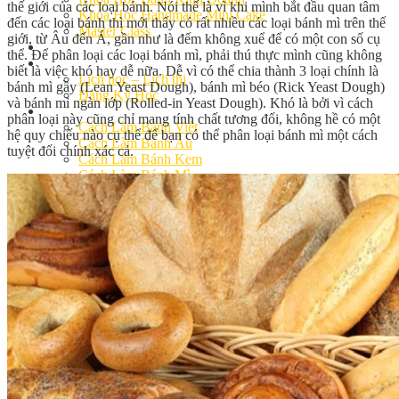
thế giới của các loại bánh. Nói thế là vì khi mình bắt đầu quan tâm
Khóa Học Handmade Mini Cake
đến các loại bánh thì mới thấy có rất nhiều các loại bánh mì trên thế
Master Class
giới, từ Âu đến Á, gần như là đếm không xuể để có một con số cụ
Chuyên Đề
thể. Để phân loại các loại bánh mì, phải thú thực mình cũng không
Khai Giảng
biết là việc khó hay dễ nữa. Dễ vì có thể chia thành 3 loại chính là
Lịch học – Lịch thi
bánh mì gầy (Lean Yeast Dough), bánh mì béo (Rick Yeast Dough)
Đăng Ký Học
và bánh mì ngàn lớp (Rolled-in Yeast Dough). Khó là bởi vì cách
Công Thức
phân loại này cũng chỉ mang tính chất tương đối, không hề có một
Cách Làm Bánh Việt
hệ quy chiếu nào cụ thể để bạn có thể phân loại bánh mì một cách
Cách Làm Bánh Âu
tuyệt đối chính xác cả.
Cách Làm Bánh Kem
Cách Làm Bánh Mì
Cách Làm Bánh Trung Thu
Cách Làm Bánh Flan
Cách Làm Bánh Bao
Cách Làm Bánh Bông Lan
Cách Làm Bánh Su Kem
Cách làm bánh CupCake
Cách Làm Bánh Pizza
Cách làm bánh chay
Cách Làm Kẹo – Mứt
Video
Tin tức
Tin Tổng Hợp
Hướng Nghiệp Á Âu