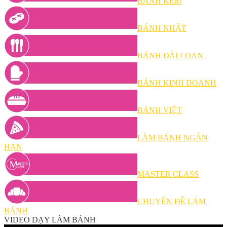
BÁNH KEM
BÁNH NHẬT
BÁNH ĐÀI LOAN
BÁNH KINH DOANH
BÁNH VIỆT
LÀM BÁNH NGẮN
HẠN
MASTER CLASS
CHUYÊN ĐỀ LÀM
BÁNH
VIDEO DẠY LÀM BÁNH