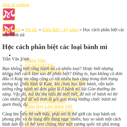
Skip to content
Trang chủ
»
Tin tức
»
Kiến thức - kỹ năng
»
Học cách phân biệt các
loại bánh mì
Học cách phân biệt các loại bánh mì
Giới Thiệu
Trần Văn Vinh
Giảng Viên
Cơ Sở Vật Chất
Bạn không biết rằng bánh mì có nhiều loại? Hoặc biết nhưng
Điều Khoản Dịch Vụ
không biết cách làm sao để phân biệt? Đừng lo, bạn không cô đơn
Học Làm Bánh
đâu vì Kate tin rằng cũng có rất nhiều bạn cũng trong tình trạng
Nghiệp vụ Bếp Trưởng Bếp Bánh
tương tự. Điển hình là Kate, khi chưa học làm bánh, vẫn luôn
Nghiệp Vụ Bếp Bánh Quốc Tế
tưởng rằng bánh mì đơn giản là ổ bánh mì Sài Gòn thường ăn
Nghiệp Vụ Quản Lý Bếp Bánh
sáng. Vậy đó, mà khi tìm hiểu thì mới biết, để nói về bánh mì thì
Khóa Học Bánh Mì Nâng Cao
còn nhiều thứ để nói hơn là gói gọn trong những chiếc bánh mì
Nghiệp Vụ Bánh Kem
quen thuộc ấy.
Khóa Học Làm Bánh Việt
Khóa Học Làm Bánh Nhật
Càng tìm hiểu thì mới thấy, phải nói là thế giới các loại bánh mì
Khóa Học Bánh Đài Loan
phong phú và đa dạng đến đáng ngạc nhiên, hay so sánh một cách
Học Làm Bánh Ngắn Hạn
hình ảnh thì có thể xem chúng như một vương quốc trù phú trong
Khóa Học Bánh Kinh Doanh