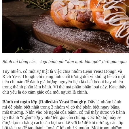
Bánh mì bông cúc – loại bánh mì “làm mưa làm gió” thời gian qua
Tuy nhiên, có một sự thật là việc chia nhóm Lean Yeast Dough và
Rich Yeast Dough chỉ mang tính chất tương đối vì không hề có một
tiêu chí nào để đánh giá lượng nguyên liệu là chất béo ít hay nhiều
trong thành phần làm bánh. Vì thế mà phần phân loại này, Kate thấy
chủ yếu là do cảm giác của mỗi người là chính.
Bánh mì ngàn lớp (Rolled-in Yeast Dough):
Đây là nhóm bánh
mì dễ phân biệt nhất trong 3 nhóm vì có thể phân biệt ngay bằng
mắt thường. Nhìn vào bề ngoài của bánh, có thể thấy được vỏ bánh
tạo thành “ngàn” lớp y như tên gọi của chúng. Các lớp bột này sẽ
được tạo ra bằng cách cán bột xen kẽ với bơ để khi nướng, các lớp
bột tách ra để tạo thành “ngàn” lớp như ý muốn. Một trong những