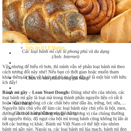
Bếp Nhà Kate
Kinh Nghiệm Kinh Doanh
Cơ Hội Việc Làm
Kiến Thức – Kỹ Năng
Dụng Cụ Làm Bánh
Nguyên Liệu Làm Bánh
Gương Thành Công
Thư Viện Hình Ảnh
Hỏi Đáp
Siêu thị ĐVP Market
Các loại bánh mì cực kì phong phú và đa dạng
Việc Làm
(Ảnh: Internet)
Vậy nhưng để hiểu rõ hơn, thì mình vẫn sẽ phân loại bánh mì theo
cách tương đối này nhé! Nếu bạn có thời gian hoặc muốn tham
khảo thêm tài liệu về bánh mì thì tin rằng đây sẽ là một bài viết hữu
Chưa có sản phẩm trong giỏ hàng.
ích đấy!
Bánh mì gầy – Lean Yeast Dough:
Đúng như tên của nhóm, các
loại bánh mì gầy là loại mà trong thành phần nguyên liệu có rất ít
hoặc hầu như không có các chất béo như dầu ăn, trứng, bơ, sữa,…
Giỏ hàng
Nguyên liệu chủ yếu để làm các loại bánh này chủ yếu là bột, men,
Chưa có sản phẩm trong giỏ hàng.
đường và chút ít sữa. Cũng vì vậy mà hương vị của chúng thường
rất nguyên thủy, độ ngọt của bột mì trong bánh cũng không bị lấn át
bởi các hương vị khác. Bánh mì Việt Nam có thể liệt vào nhóm
bánh mì gầy này. Ngoài ra, các loại bánh mì lúa mạch, bánh mì đen