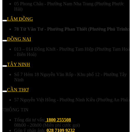
05 Phong Châu - Phường Nam Nha Trang (Phường Phước
Hải)
LÂM ĐỒNG
78 Từ Văn Tư - Phường Phan Thiết (Phường Phú Trinh)
ĐỒNG NAI
013 – 014 Đồng Khởi - Phường Tam Hiệp (Phường Tam Hoà
- Biên Hoà)
TÂY NINH
Số 7 Hẻm 18 Nguyễn Văn Rốp - Khu phố 12 - Phường Tây
Ninh
CẦN THƠ
57 Nguyễn Việt Hồng - Phường Ninh Kiều (Phường An Phú)
THÔNG TIN
Tổng đài tư vấn:
1800 255508
08h00 - 20h00 (Miễn phí cước gọi)
Góp ý phản ánh:
028 7109 9232