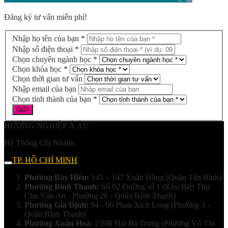
Đăng ký tư vấn miễn phí!
Nhập họ tên của bạn *
Nhập số điện thoại *
Chọn chuyên ngành học *
Chọn khóa học *
Chọn thời gian tư vấn
Nhập email của bạn
Chọn tỉnh thành của bạn *
HƯỚNG NGHIỆP Á ÂU
Hệ Thống Chi Nhánh
TP. HỒ CHÍ MINH
Phường Bảy Hiền:
145 – 147 Xuân Hồng (Quận Tân Bình)
Phường Bình Thạnh:
Số 02 Đường số 1 (Khu Biệt Thự
Chu Văn An - Phường 26 - Quận Bình Thạnh)
Phường Gia Định:
94 - 96 Phan Xích Long (Phường 3 -
Quận Bình Thạnh)
Phường Xuân Hoà:
259B Hai Bà Trưng (Phường Võ Thị