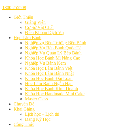
1800 255508
Giới Thiệu
Giảng Viên
Cơ Sở Vật Chất
Điều Khoản Dịch Vụ
Học Làm Bánh
Nghiệp vụ Bếp Trưởng Bếp Bánh
Nghiệp Vụ Bếp Bánh Quốc Tế
Nghiệp Vụ Quản Lý Bếp Bánh
Khóa Học Bánh Mì Nâng Cao
Nghiệp Vụ Bánh Kem
Khóa Học Làm Bánh Việt
Khóa Học Làm Bánh Nhật
Khóa Học Bánh Đài Loan
Học Làm Bánh Ngắn Hạn
Khóa Học Bánh Kinh Doanh
Khóa Học Handmade Mini Cake
Master Class
Chuyên Đề
Khai Giảng
Lịch học – Lịch thi
Đăng Ký Học
Công Thức