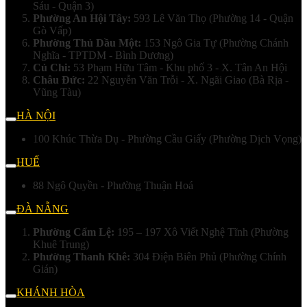
Sáu - Quận 3)
Phường An Hội Tây:
593 Lê Văn Thọ (Phường 14 - Quận
Gò Vấp)
Phường Thủ Dầu Một:
153 Ngô Gia Tự (Phường Chánh
Nghĩa - TPTDM - Bình Dương)
Củ Chi:
53 Phạm Hữu Tâm - Khu phố 3 - X. Tân An Hội
Châu Đức:
22 Nguyễn Văn Trỗi - X. Ngãi Giao (Bà Rịa -
Vũng Tàu)
HÀ NỘI
100 Khúc Thừa Dụ - Phường Cầu Giấy (Phường Dịch Vọng)
HUẾ
88 Ngô Quyền - Phường Thuận Hoá
ĐÀ NẴNG
Phường Cẩm Lệ:
195 – 197 Xô Viết Nghệ Tĩnh (Phường
Khuê Trung)
Phường Thanh Khê:
304 Điện Biên Phủ (Phường Chính
Gián)
KHÁNH HÒA