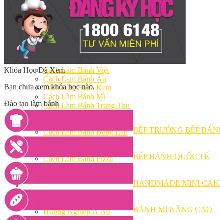
Khóa Học Handmade Mini Cake
Master Class
Chuyên Đề
Khai Giảng
Lịch học – Lịch thi
Đăng Ký Học
Công Thức
Khóa Học Đã Xem
Cách Làm Bánh Việt
Cách Làm Bánh Âu
Bạn chưa xem khóa học nào.
Cách Làm Bánh Kem
Cách Làm Bánh Mì
Đào tạo làm bánh
Cách Làm Bánh Trung Thu
Cách Làm Bánh Flan
Cách Làm Bánh Bao
BẾP TRƯỞNG BẾP BÁN
Cách Làm Bánh Bông Lan
Cách Làm Bánh Su Kem
Cách làm bánh CupCake
BẾP BÁNH QUỐC TẾ
Cách Làm Bánh Pizza
Cách làm bánh chay
Cách Làm Kẹo – Mứt
HANDMADE MINI CAK
Video
Tin tức
Tin Tổng Hợp
BÁNH MÌ NÂNG CAO
Hướng Nghiệp Á Âu