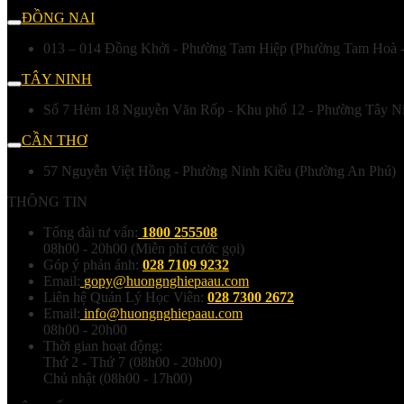
ĐỒNG NAI
013 – 014 Đồng Khởi - Phường Tam Hiệp (Phường Tam Hoà -
TÂY NINH
Số 7 Hẻm 18 Nguyễn Văn Rốp - Khu phố 12 - Phường Tây N
CẦN THƠ
57 Nguyễn Việt Hồng - Phường Ninh Kiều (Phường An Phú)
THÔNG TIN
Tổng đài tư vấn:
1800 255508
08h00 - 20h00 (Miễn phí cước gọi)
Góp ý phản ánh:
028 7109 9232
Email:
gopy@huongnghiepaau.com
Liên hệ Quản Lý Học Viên:
028 7300 2672
Email:
info@huongnghiepaau.com
08h00 - 20h00
Thời gian hoạt động:
Thứ 2 - Thứ 7 (08h00 - 20h00)
Chủ nhật (08h00 - 17h00)