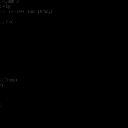
 - Quận 3)
ò Vấp)
hĩa - TPTDM - Bình Dương)
ng Tàu)
uê Trung)
n)
)