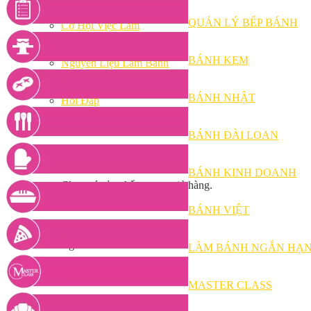
Bếp Nhà Kate
Kinh Nghiệm Kinh Doanh
QUẢN LÝ BẾP BÁNH
Cơ Hội Việc Làm
Kiến Thức – Kỹ Năng
Dụng Cụ Làm Bánh
BÁNH KEM
Nguyên Liệu Làm Bánh
Gương Thành Công
Thư Viện Hình Ảnh
BÁNH NHẬT
Hỏi Đáp
Siêu thị ĐVP Market
Việc Làm
BÁNH ĐÀI LOAN
BÁNH KINH DOANH
Chưa có sản phẩm trong giỏ hàng.
BÁNH VIỆT
Giỏ hàng
LÀM BÁNH NGẮN HẠ
Chưa có sản phẩm trong giỏ hàng.
MASTER CLASS