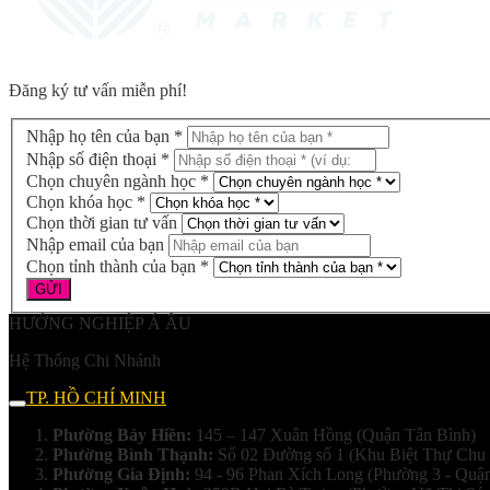
Đăng ký tư vấn miễn phí!
Nhập họ tên của bạn *
Nhập số điện thoại *
Chọn chuyên ngành học *
Chọn khóa học *
Chọn thời gian tư vấn
Nhập email của bạn
Chọn tỉnh thành của bạn *
HƯỚNG NGHIỆP Á ÂU
Hệ Thống Chi Nhánh
TP. HỒ CHÍ MINH
Phường Bảy Hiền:
145 – 147 Xuân Hồng (Quận Tân Bình)
Phường Bình Thạnh:
Số 02 Đường số 1 (Khu Biệt Thự Chu 
Phường Gia Định:
94 - 96 Phan Xích Long (Phường 3 - Quậ