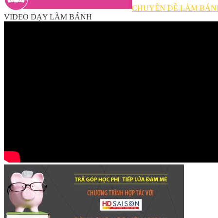
CHUYÊN ĐỀ LÀM BÁN
VIDEO DẠY LÀM BÁNH