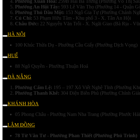
Phường Xuân Hoà:
259B Hai Bà Trưng (Phường Võ Thị Sáu
Phường An Hội Tây:
593 Lê Văn Thọ (Phường 14 - Quận G
Phường Thủ Dầu Một:
153 Ngô Gia Tự (Phường Chánh Ng
Củ Chi:
53 Phạm Hữu Tâm - Khu phố 3 - X. Tân An Hội
Châu Đức:
22 Nguyễn Văn Trỗi - X. Ngãi Giao (Bà Rịa - Vũ
HÀ NỘI
100 Khúc Thừa Dụ - Phường Cầu Giấy (Phường Dịch Vọng)
HUẾ
88 Ngô Quyền - Phường Thuận Hoá
ĐÀ NẴNG
Phường Cẩm Lệ:
195 – 197 Xô Viết Nghệ Tĩnh (Phường Kh
Phường Thanh Khê:
304 Điện Biên Phủ (Phường Chính Giá
KHÁNH HÒA
05 Phong Châu - Phường Nam Nha Trang (Phường Phước Hải
LÂM ĐỒNG
78 Từ Văn Tư - Phường Phan Thiết (Phường Phú Trinh)