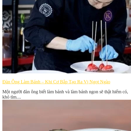
Đàn Ông Làm Bánh – Khi Cơ Bắp Tạo Ra Vị Ngọt Ngào
Một người đàn ông biết làm bánh và làm bánh ngon sẽ thật hiếm có,
khó tìm....