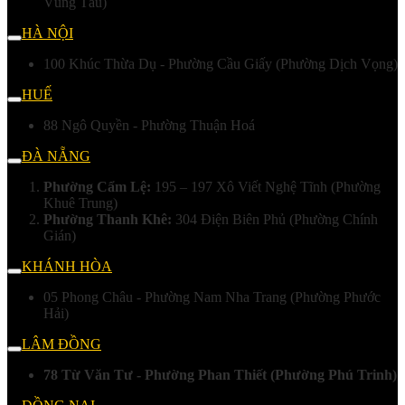
Vũng Tàu)
HÀ NỘI
100 Khúc Thừa Dụ - Phường Cầu Giấy (Phường Dịch Vọng)
HUẾ
88 Ngô Quyền - Phường Thuận Hoá
ĐÀ NẴNG
Phường Cẩm Lệ:
195 – 197 Xô Viết Nghệ Tĩnh (Phường
Khuê Trung)
Phường Thanh Khê:
304 Điện Biên Phủ (Phường Chính
Gián)
KHÁNH HÒA
05 Phong Châu - Phường Nam Nha Trang (Phường Phước
Hải)
LÂM ĐỒNG
78 Từ Văn Tư - Phường Phan Thiết (Phường Phú Trinh)