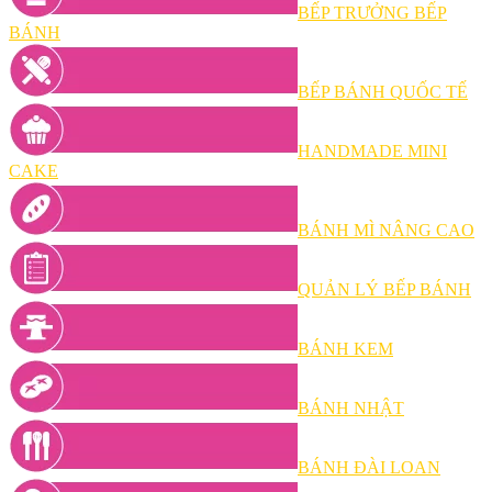
BẾP TRƯỞNG BẾP
BÁNH
BẾP BÁNH QUỐC TẾ
HANDMADE MINI
CAKE
BÁNH MÌ NÂNG CAO
QUẢN LÝ BẾP BÁNH
BÁNH KEM
BÁNH NHẬT
BÁNH ĐÀI LOAN