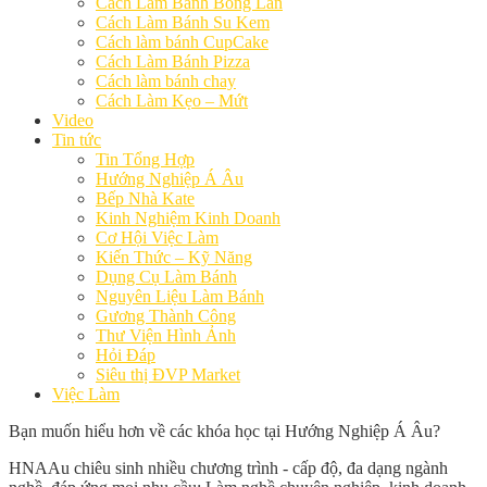
Cách Làm Bánh Bông Lan
Cách Làm Bánh Su Kem
Cách làm bánh CupCake
Cách Làm Bánh Pizza
Cách làm bánh chay
Cách Làm Kẹo – Mứt
Video
Tin tức
Tin Tổng Hợp
Hướng Nghiệp Á Âu
Bếp Nhà Kate
Kinh Nghiệm Kinh Doanh
Cơ Hội Việc Làm
Kiến Thức – Kỹ Năng
Dụng Cụ Làm Bánh
Nguyên Liệu Làm Bánh
Gương Thành Công
Thư Viện Hình Ảnh
Hỏi Đáp
Siêu thị ĐVP Market
Việc Làm
Bạn muốn hiểu hơn về các khóa học tại Hướng Nghiệp Á Âu?
HNAAu chiêu sinh nhiều chương trình - cấp độ, đa dạng ngành