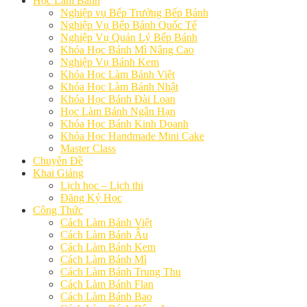
Học Làm Bánh
Nghiệp vụ Bếp Trưởng Bếp Bánh
Nghiệp Vụ Bếp Bánh Quốc Tế
Nghiệp Vụ Quản Lý Bếp Bánh
Khóa Học Bánh Mì Nâng Cao
Nghiệp Vụ Bánh Kem
Khóa Học Làm Bánh Việt
Khóa Học Làm Bánh Nhật
Khóa Học Bánh Đài Loan
Học Làm Bánh Ngắn Hạn
Khóa Học Bánh Kinh Doanh
Khóa Học Handmade Mini Cake
Master Class
Chuyên Đề
Khai Giảng
Lịch học – Lịch thi
Đăng Ký Học
Công Thức
Cách Làm Bánh Việt
Cách Làm Bánh Âu
Cách Làm Bánh Kem
Cách Làm Bánh Mì
Cách Làm Bánh Trung Thu
Cách Làm Bánh Flan
Cách Làm Bánh Bao