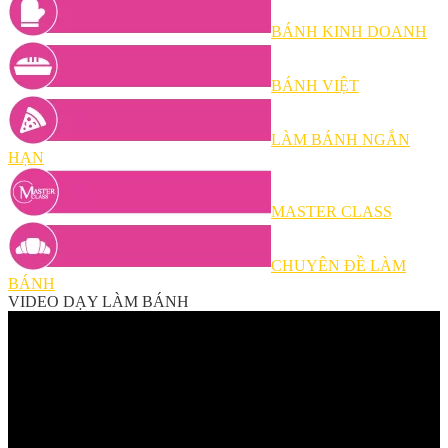
BÁNH KINH DOANH
BÁNH VIỆT
LÀM BÁNH NGẮN
HẠN
MASTER CLASS
CHUYÊN ĐỀ LÀM
BÁNH
VIDEO DẠY LÀM BÁNH