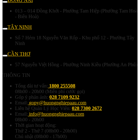
ĐỒNG NAI
013 – 014 Đồng Khởi - Phường Tam Hiệp (Phường Tam Hoà
- Biên Hoà)
TÂY NINH
Số 7 Hẻm 18 Nguyễn Văn Rốp - Khu phố 12 - Phường Tây
Ninh
CẦN THƠ
57 Nguyễn Việt Hồng - Phường Ninh Kiều (Phường An Phú)
THÔNG TIN
Tổng đài tư vấn:
1800 255508
08h00 - 20h00 (Miễn phí cước gọi)
Góp ý phản ánh:
028 7109 9232
Email:
gopy@huongnghiepaau.com
Liên hệ Quản Lý Học Viên:
028 7300 2672
Email:
info@huongnghiepaau.com
08h00 - 20h00
Thời gian hoạt động:
Thứ 2 - Thứ 7 (08h00 - 20h00)
Chủ nhật (08h00 - 17h00)