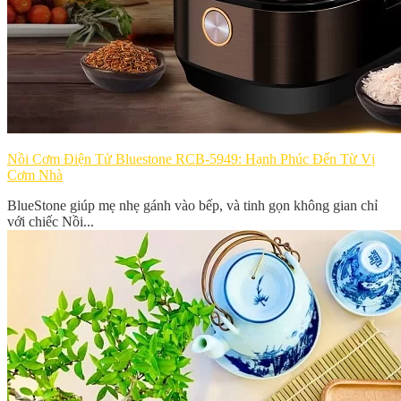
Nồi Cơm Điện Tử Bluestone RCB-5949: Hạnh Phúc Đến Từ Vị
Cơm Nhà
BlueStone giúp mẹ nhẹ gánh vào bếp, và tinh gọn không gian chỉ
với chiếc Nồi...