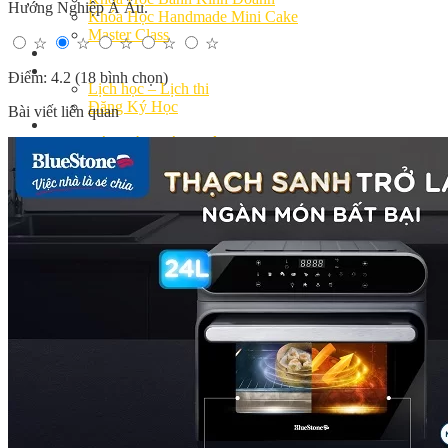
Hướng Nghiệp Á Âu.
Khóa Học Handmade Mini Cake
Master Class
☆
☆
☆
☆
☆
Chuyên Đề
Khai Giảng
Điểm: 4.2 (18 bình chọn)
Lịch học – Lịch thi
Đăng Ký Học
Bài viết liên quan
Công Thức
Cách Làm Bánh Việt
Cách Làm Bánh Âu
Cách Làm Bánh Kem
Cách Làm Bánh Mì
Cách Làm Bánh Trung Thu
Cách Làm Bánh Flan
Cách Làm Bánh Bao
Cách Làm Bánh Bông Lan
Cách Làm Bánh Su Kem
Cách làm bánh CupCake
Cách Làm Bánh Pizza
Cách làm bánh chay
Cách Làm Kẹo – Mứt
Video
Tin tức
Tin Tổng Hợp
Hướng Nghiệp Á Âu