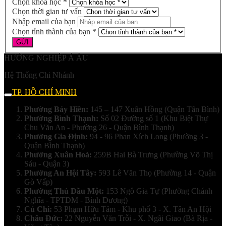
Chọn khóa học *
Chọn thời gian tư vấn
Nhập email của bạn
Chọn tỉnh thành của bạn *
HƯỚNG NGHIỆP Á ÂU
Hệ Thống Chi Nhánh
TP. HỒ CHÍ MINH
Phường Bảy Hiền:
145 – 147 Xuân Hồng (Quận Tân Bình)
Phường Bình Thạnh:
Số 02 Đường số 1 (Khu Biệt Thự
Chu Văn An - Phường 26 - Quận Bình Thạnh)
Phường Gia Định:
94 - 96 Phan Xích Long (Phường 3 -
Quận Bình Thạnh)
Phường Xuân Hoà:
259B Hai Bà Trưng (Phường Võ Thị
Sáu - Quận 3)
Phường An Hội Tây:
593 Lê Văn Thọ (Phường 14 - Quận
Gò Vấp)
Phường Thủ Dầu Một:
153 Ngô Gia Tự (Phường Chánh
Nghĩa - TPTDM - Bình Dương)
Củ Chi:
53 Phạm Hữu Tâm - Khu phố 3 - X. Tân An Hội
Châu Đức:
22 Nguyễn Văn Trỗi - X. Ngãi Giao (Bà Rịa -