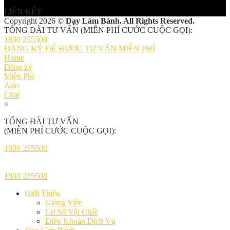
LIÊN KẾT
Copyright 2026 ©
Dạy Làm Bánh. All Rights Reserved.
TỔNG ĐÀI TƯ VẤN (MIỄN PHÍ CƯỚC CUỘC GỌI):
1800 255508
ĐĂNG KÝ ĐỂ ĐƯỢC TƯ VẤN MIỄN PHÍ
Home
Đăng ký
Miễn Phí
Zalo
Chat
×
TỔNG ĐÀI TƯ VẤN
(MIỄN PHÍ CƯỚC CUỘC GỌI):
1800 255508
1800 255508
Giới Thiệu
Giảng Viên
Cơ Sở Vật Chất
Điều Khoản Dịch Vụ