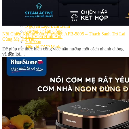
Bếp Nhà Kate
Kinh Nghiệm Kinh Doanh
Cơ Hội Việc Làm
Kiến Thức – Kỹ Năng
Dụng Cụ Làm Bánh
Nguyên Liệu Làm Bánh
Gương Thành Công
Nồi Chiên Không Dầu Bluestone AFB-5895 – Thạch Sanh Trở Lại
Thư Viện Hình Ảnh
Cùng Mẹ Trổ Tài
Hỏi Đáp
Siêu thị ĐVP Market
Để giúp mẹ thực hiện công việc nấu nướng một cách nhanh chóng
Việc Làm
và tiện lợi,...
Chưa có sản phẩm trong giỏ hàng.
Giỏ hàng
Chưa có sản phẩm trong giỏ hàng.