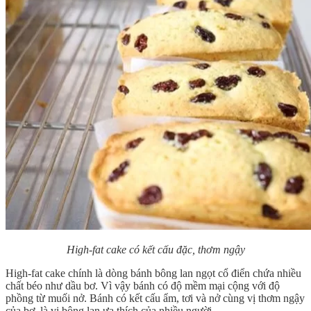
High-fat cake có kết cấu đặc, thơm ngậy
High-fat cake chính là dòng bánh bông lan ngọt cổ điển chứa nhiều
chất béo như dầu bơ. Vì vậy bánh có độ mềm mại cộng với độ
phồng từ muối nở. Bánh có kết cấu ẩm, tơi và nở cùng vị thơm ngậy
của bơ, là vị bông lan ưa thích của nhiều người.