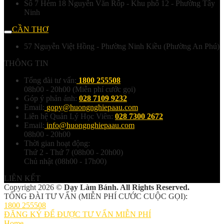
Số 7 Hẻm 18 Nguyễn Văn Rốp - Khu phố 12 - Phường Tây
Ninh
CẦN THƠ
57 Nguyễn Việt Hồng - Phường Ninh Kiều (Phường An Phú)
THÔNG TIN
Tổng đài tư vấn:
1800 255508
08h00 - 20h00 (Miễn phí cước gọi)
Góp ý phản ánh:
028 7109 9232
Email:
gopy@huongnghiepaau.com
Liên hệ Quản Lý Học Viên:
028 7300 2672
Email:
info@huongnghiepaau.com
08h00 - 20h00
Thời gian hoạt động:
Thứ 2 - Thứ 7 (08h00 - 20h00)
Chủ nhật (08h00 - 17h00)
LIÊN KẾT
Copyright 2026 ©
Dạy Làm Bánh. All Rights Reserved.
TỔNG ĐÀI TƯ VẤN (MIỄN PHÍ CƯỚC CUỘC GỌI):
1800 255508
ĐĂNG KÝ ĐỂ ĐƯỢC TƯ VẤN MIỄN PHÍ
Home