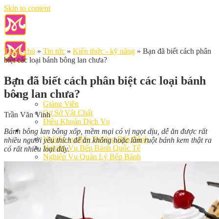
Skip to content
Trang chủ
»
Tin tức
»
Kiến thức - kỹ năng
»
Bạn đã biết cách phân
biệt các loại bánh bông lan chưa?
Bạn đã biết cách phân biệt các loại bánh
bông lan chưa?
Giới Thiệu
Giảng Viên
Cơ Sở Vật Chất
Trần Văn Vinh
Điều Khoản Dịch Vụ
Học Làm Bánh
Bánh bông lan bông xốp, mềm mại có vị ngọt dịu, dễ ăn được rất
Nghiệp vụ Bếp Trưởng Bếp Bánh
nhiều người yêu thích để ăn không hoặc làm ruột bánh kem thật ra
Nghiệp Vụ Bếp Bánh Quốc Tế
có rất nhiều loại đấy.
Nghiệp Vụ Quản Lý Bếp Bánh
Khóa Học Bánh Mì Nâng Cao
Nghiệp Vụ Bánh Kem
Khóa Học Làm Bánh Việt
Khóa Học Làm Bánh Nhật
Khóa Học Bánh Đài Loan
Học Làm Bánh Ngắn Hạn
Khóa Học Bánh Kinh Doanh