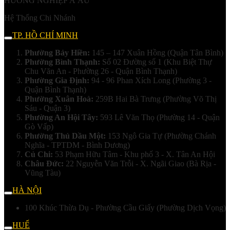
HƯỚNG NGHIỆP Á ÂU
Hệ Thống Chi Nhánh
TP. HỒ CHÍ MINH
Phường Bảy Hiền:
145 – 147 Xuân Hồng (Quận Tân Bình)
Phường Bình Thạnh:
Số 02 Đường số 1 (Khu Biệt Thự
Chu Văn An - Phường 26 - Quận Bình Thạnh)
Phường Gia Định:
94 - 96 Phan Xích Long (Phường 3 -
Quận Bình Thạnh)
Phường Xuân Hoà:
259B Hai Bà Trưng (Phường Võ Thị
Sáu - Quận 3)
Phường An Hội Tây:
593 Lê Văn Thọ (Phường 14 - Quận
Gò Vấp)
Phường Thủ Dầu Một:
153 Ngô Gia Tự (Phường Chánh
Nghĩa - TPTDM - Bình Dương)
Củ Chi:
53 Phạm Hữu Tâm - Khu phố 3 - X. Tân An Hội
Châu Đức:
22 Nguyễn Văn Trỗi - X. Ngãi Giao (Bà Rịa -
Vũng Tàu)
HÀ NỘI
100 Khúc Thừa Dụ - Phường Cầu Giấy (Phường Dịch Vọng)
HUẾ