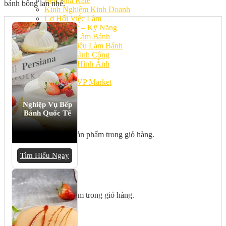
Bếp Nhà Kate
bánh bông lan nhé.
Kinh Nghiệm Kinh Doanh
Cơ Hội Việc Làm
Kiến Thức – Kỹ Năng
Dụng Cụ Làm Bánh
Nguyên Liệu Làm Bánh
Gương Thành Công
Thư Viện Hình Ảnh
Hỏi Đáp
Siêu thị ĐVP Market
Việc Làm
Nghiệp Vụ Bếp
Bánh Quốc Tế
Chưa có sản phẩm trong giỏ hàng.
Tìm Hiểu Ngay
Giỏ hàng
Chưa có sản phẩm trong giỏ hàng.