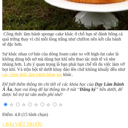
Công thức làm bánh sponge cake khác ở chỗ bạn sẽ đánh bông cả
quả trứng thay vì chỉ mỗi lòng trắng như chiffon nên kết cấu bánh
sẽ đặc hơn.
Sự khác nhau cơ bản của dòng foam cake so với high-fat cake là
không dùng bột nở mà dùng bọt khí nên thao tác tinh tế và nhe
nhàng hơn. Lưu ý quan trọng là bạn phải hạn chế tối đa việc làm vỡ
bọt khí. Và trộn bột từ dưới khay đảo lên chứ không khuấy đều như
các công thức làm bánh bông lan
khác.
Để biết thêm thông tin chi tiết về các khóa học của
Dạy Làm Bánh
Á Âu
, bạn vui lòng để lại thông tin ở nút “
Đăng ký
” bên dưới, để
được hỗ trợ tư vấn miễn phí nhé!
☆
☆
☆
☆
☆
Điểm: 4.8 (15 bình chọn)
« BÀI VIẾT TRƯỚC