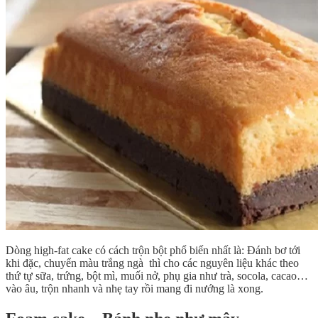
Dòng high-fat cake có cách trộn bột phổ biến nhất là: Đánh bơ tới
khi đặc, chuyển màu trắng ngà thì cho các nguyên liệu khác theo
thứ tự sữa, trứng, bột mì, muối nở, phụ gia như trà, socola, cacao…
vào âu, trộn nhanh và nhẹ tay rồi mang đi nướng là xong.