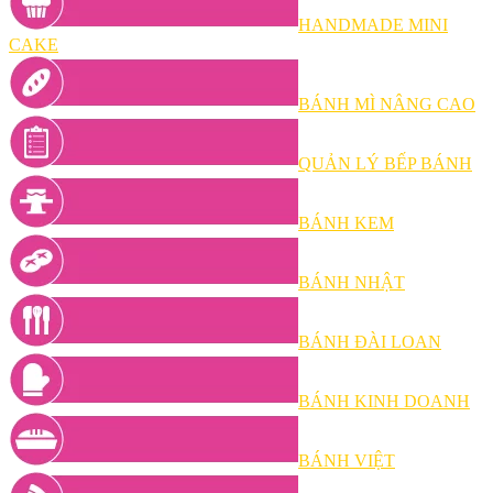
HANDMADE MINI
CAKE
BÁNH MÌ NÂNG CAO
QUẢN LÝ BẾP BÁNH
BÁNH KEM
BÁNH NHẬT
BÁNH ĐÀI LOAN
BÁNH KINH DOANH
BÁNH VIỆT