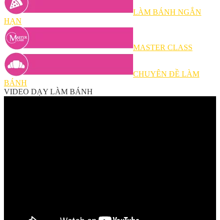
LÀM BÁNH NGẮN
HẠN
MASTER CLASS
CHUYÊN ĐỀ LÀM
BÁNH
VIDEO DẠY LÀM BÁNH