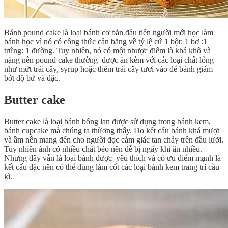
Bánh pound cake là loại bánh cơ bản đầu tiên người mới học làm
bánh học vì nó có công thức cân bằng về tỷ lệ cứ 1 bột: 1 bơ :1
trứng: 1 đường. Tuy nhiên, nó có một nhược điểm là khá khô và
nặng nên pound cake thường được ăn kèm với các loại chất lỏng
như mứt trái cây, syrup hoặc thêm trái cây tươi vào để bánh giảm
bớt độ bứ và đặc.
Butter cake
Butter cake là loại bánh bông lan được sử dụng trong bánh kem,
bánh cupcake mà chúng ta thừơng thấy. Do kết cấu bánh khá mượt
và ầm nên mang đến cho người đọc cảm giác tan chảy trên đầu lưỡi.
Tuy nhiên ánh có nhiều chất béo nên dễ bị ngấy khi ăn nhiều.
Nhưng đây vẫn là loại bánh được yêu thích và có ưu điểm mạnh là
kết cấu đặc nên có thể dùng làm cốt các loại bánh kem trang trí cầu
kì.