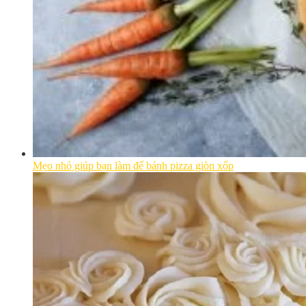
Mẹo nhỏ giúp bạn làm đế bánh pizza giòn xốp