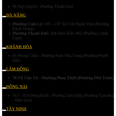
88 Ngô Quyền - Phường Thuận Hoá
ĐÀ NẴNG
Phường Cẩm Lệ:
195 – 197 Xô Viết Nghệ Tĩnh (Phường
Khuê Trung)
Phường Thanh Khê:
304 Điện Biên Phủ (Phường Chính
Gián)
KHÁNH HÒA
05 Phong Châu - Phường Nam Nha Trang (Phường Phước
Hải)
LÂM ĐỒNG
78 Từ Văn Tư - Phường Phan Thiết (Phường Phú Trinh)
ĐỒNG NAI
013 – 014 Đồng Khởi - Phường Tam Hiệp (Phường Tam Hoà
- Biên Hoà)
TÂY NINH