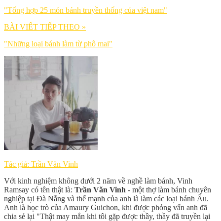
"Tổng hợp 25 món bánh truyền thống của việt nam"
BÀI VIẾT TIẾP THEO »
"Những loại bánh làm từ phô mai"
Tác giả: Trần Văn Vinh
Với kinh nghiệm không dưới 2 năm về nghề làm bánh, Vinh
Ramsay có tên thật là:
Trần Văn Vinh
- một thợ làm bánh chuyên
nghiệp tại Đà Nẵng và thế mạnh của anh là làm các loại bánh Âu.
Anh là học trò của Amaury Guichon, khi được phỏng vấn anh đã
chia sẻ lại "Thật may mắn khi tôi gặp được thầy, thầy đã truyền lại