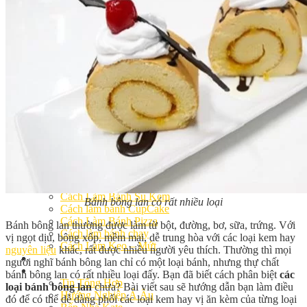
Khóa Học Handmade Mini Cake
Master Class
Chuyên Đề
Khai Giảng
Lịch học – Lịch thi
Đăng Ký Học
Công Thức
Cách Làm Bánh Việt
Cách Làm Bánh Âu
Cách Làm Bánh Kem
Cách Làm Bánh Mì
Cách Làm Bánh Trung Thu
Cách Làm Bánh Flan
Cách Làm Bánh Bao
Cách Làm Bánh Bông Lan
Cách Làm Bánh Su Kem
Bánh bông lan có rất nhiều loại
Cách làm bánh CupCake
Cách Làm Bánh Pizza
Bánh bông lan thường được làm từ bột, đường, bơ, sữa, trứng. Với
Cách làm bánh chay
vị ngọt dịu, bông xốp, mềm mại, dễ trung hòa với các loại kem hay
Cách Làm Kẹo – Mứt
nguyên liệu
khác, rất được nhiều người yêu thích. Thường thì mọi
Video
người nghĩ bánh bông lan chỉ có một loại bánh, nhưng thự chất
Tin tức
bánh bông lan có rất nhiều loại đấy. Bạn đã biết cách phân biệt
các
Tin Tổng Hợp
loại bánh bông lan
chưa? Bài viết sau sẽ hướng dẫn bạn làm điều
Hướng Nghiệp Á Âu
đó để có thể dễ dàng phối các loại kem hay vị ăn kèm của từng loại