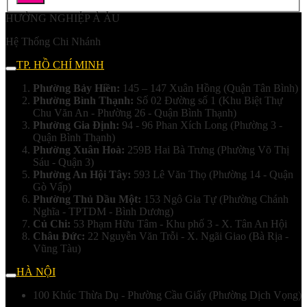
HƯỚNG NGHIỆP Á ÂU
Hệ Thống Chi Nhánh
TP. HỒ CHÍ MINH
Phường Bảy Hiền:
145 – 147 Xuân Hồng (Quận Tân Bình)
Phường Bình Thạnh:
Số 02 Đường số 1 (Khu Biệt Thự
Chu Văn An - Phường 26 - Quận Bình Thạnh)
Phường Gia Định:
94 - 96 Phan Xích Long (Phường 3 -
Quận Bình Thạnh)
Phường Xuân Hoà:
259B Hai Bà Trưng (Phường Võ Thị
Sáu - Quận 3)
Phường An Hội Tây:
593 Lê Văn Thọ (Phường 14 - Quận
Gò Vấp)
Phường Thủ Dầu Một:
153 Ngô Gia Tự (Phường Chánh
Nghĩa - TPTDM - Bình Dương)
Củ Chi:
53 Phạm Hữu Tâm - Khu phố 3 - X. Tân An Hội
Châu Đức:
22 Nguyễn Văn Trỗi - X. Ngãi Giao (Bà Rịa -
Vũng Tàu)
HÀ NỘI
100 Khúc Thừa Dụ - Phường Cầu Giấy (Phường Dịch Vọng)