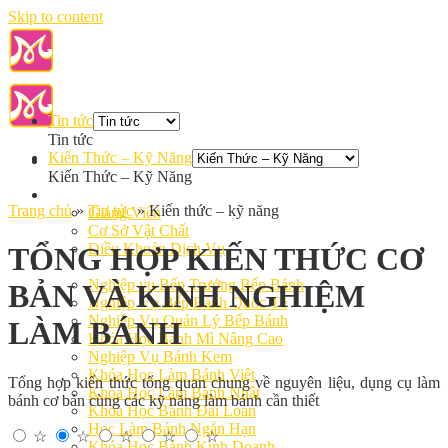
Skip to content
Tin tức
Tin tức
Kiến Thức – Kỹ Năng
Kiến Thức – Kỹ Năng
Giới Thiệu
Trang chủ
»
Tin tức
»
Kiến thức – kỹ năng
Giảng Viên
Cơ Sở Vật Chất
Điều Khoản Dịch Vụ
TỔNG HỢP KIẾN THỨC CƠ
Học Làm Bánh
Nghiệp vụ Bếp Trưởng Bếp Bánh
BẢN VÀ KINH NGHIỆM
Nghiệp Vụ Bếp Bánh Quốc Tế
Nghiệp Vụ Quản Lý Bếp Bánh
LÀM BÁNH
Khóa Học Bánh Mì Nâng Cao
Nghiệp Vụ Bánh Kem
Khóa Học Làm Bánh Việt
Tổng hợp kiến thức tổng quan chung về nguyên liệu, dụng cụ làm
Khóa Học Làm Bánh Nhật
bánh cơ bản cùng các kỹ năng làm bánh cần thiết
Khóa Học Bánh Đài Loan
Học Làm Bánh Ngắn Hạn
☆
☆
☆
☆
☆
Khóa Học Bánh Kinh Doanh