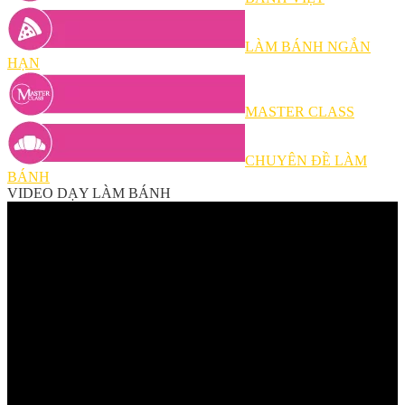
LÀM BÁNH NGẮN
HẠN
MASTER CLASS
CHUYÊN ĐỀ LÀM
BÁNH
VIDEO DẠY LÀM BÁNH