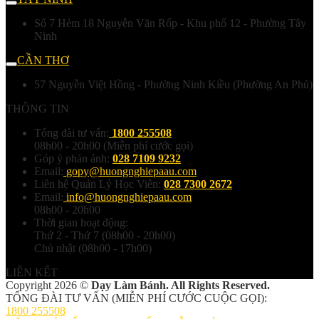
Số 7 Hẻm 18 Nguyễn Văn Rốp - Khu phố 12 - Phường Tây
Ninh
CẦN THƠ
57 Nguyễn Việt Hồng - Phường Ninh Kiều (Phường An Phú)
THÔNG TIN
Tổng đài tư vấn:
1800 255508
08h00 - 20h00 (Miễn phí cước gọi)
Góp ý phản ánh:
028 7109 9232
Email:
gopy@huongnghiepaau.com
Liên hệ Quản Lý Học Viên:
028 7300 2672
Email:
info@huongnghiepaau.com
08h00 - 20h00
Thời gian hoạt động:
Thứ 2 - Thứ 7 (08h00 - 20h00)
Chủ nhật (08h00 - 17h00)
LIÊN KẾT
Copyright 2026 ©
Dạy Làm Bánh. All Rights Reserved.
TỔNG ĐÀI TƯ VẤN (MIỄN PHÍ CƯỚC CUỘC GỌI):
1800 255508