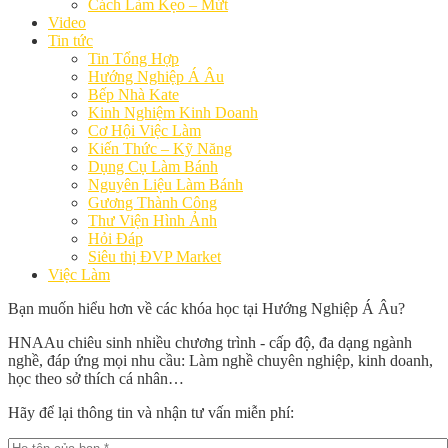
Cách Làm Kẹo – Mứt
Video
Tin tức
Tin Tổng Hợp
Hướng Nghiệp Á Âu
Bếp Nhà Kate
Kinh Nghiệm Kinh Doanh
Cơ Hội Việc Làm
Kiến Thức – Kỹ Năng
Dụng Cụ Làm Bánh
Nguyên Liệu Làm Bánh
Gương Thành Công
Thư Viện Hình Ảnh
Hỏi Đáp
Siêu thị ĐVP Market
Việc Làm
Bạn muốn hiểu hơn về các khóa học tại Hướng Nghiệp Á Âu?
HNAAu chiêu sinh nhiều chương trình - cấp độ, đa dạng ngành
nghề, đáp ứng mọi nhu cầu: Làm nghề chuyên nghiệp, kinh doanh,
học theo sở thích cá nhân…
Hãy để lại thông tin và nhận tư vấn miễn phí: