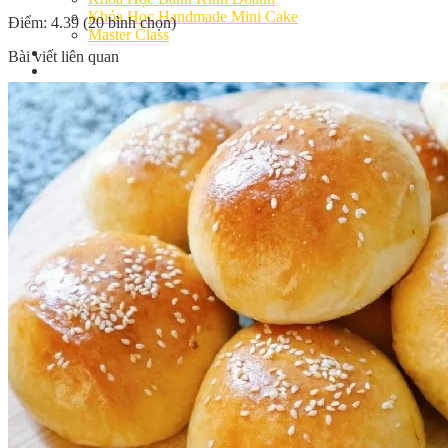
Khóa Học Handmade Mini Cake
Điểm: 4.39 (20 bình chọn)
Master Class
Chuyên Đề
Bài viết liên quan
Khai Giảng
Lịch học – Lịch thi
Đăng Ký Học
Công Thức
Cách Làm Bánh Việt
Cách Làm Bánh Âu
Cách Làm Bánh Kem
Cách Làm Bánh Mì
Cách Làm Bánh Trung Thu
Cách Làm Bánh Flan
Cách Làm Bánh Bao
Cách Làm Bánh Bông Lan
Cách Làm Bánh Su Kem
Cách làm bánh CupCake
Cách Làm Bánh Pizza
Cách làm bánh chay
Cách Làm Kẹo – Mứt
Video
Tin tức
Tin Tổng Hợp
Hướng Nghiệp Á Âu