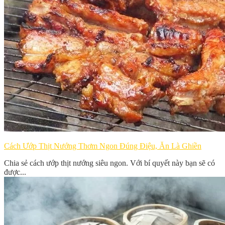
Cách Ướp Thịt Nướng Thơm Ngon Đúng Điệu, Ăn Là Ghiền
Chia sẻ cách ướp thịt nướng siêu ngon. Với bí quyết này bạn sẽ có
được...