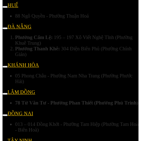
HUẾ
88 Ngô Quyền - Phường Thuận Hoá
ĐÀ NẴNG
Phường Cẩm Lệ:
195 – 197 Xô Viết Nghệ Tĩnh (Phường
Khuê Trung)
Phường Thanh Khê:
304 Điện Biên Phủ (Phường Chính
Gián)
KHÁNH HÒA
05 Phong Châu - Phường Nam Nha Trang (Phường Phước
Hải)
LÂM ĐỒNG
78 Từ Văn Tư - Phường Phan Thiết (Phường Phú Trinh)
ĐỒNG NAI
013 – 014 Đồng Khởi - Phường Tam Hiệp (Phường Tam Hoà
- Biên Hoà)
TÂY NINH