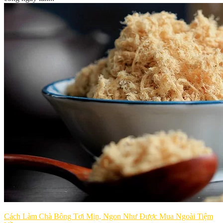
Cách Làm Chà Bông Tơi Mịn, Ngon Như Được Mua Ngoài Tiệm