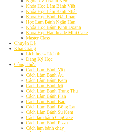
Nghiệp Vụ Bánh Kem
Khóa Học Làm Bánh Việt
Khóa Học Làm Bánh Nhật
Khóa Học Bánh Đài Loan
Học Làm Bánh Ngắn Hạn
Khóa Học Bánh Kinh Doanh
Khóa Học Handmade Mini Cake
Master Class
Chuyên Đề
Khai Giảng
Lịch học – Lịch thi
Đăng Ký Học
Công Thức
Cách Làm Bánh Việt
Cách Làm Bánh Âu
Cách Làm Bánh Kem
Cách Làm Bánh Mì
Cách Làm Bánh Trung Thu
Cách Làm Bánh Flan
Cách Làm Bánh Bao
Cách Làm Bánh Bông Lan
Cách Làm Bánh Su Kem
Cách làm bánh CupCake
Cách Làm Bánh Pizza
Cách làm bánh chay