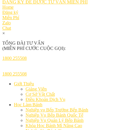
ĐĂNG KÝ ĐỂ ĐƯỢC TƯ VẤN MIỄN PHÍ
Home
Đăng ký
Miễn Phí
Zalo
Chat
×
TỔNG ĐÀI TƯ VẤN
(MIỄN PHÍ CƯỚC CUỘC GỌI):
1800 255508
1800 255508
Giới Thiệu
Giảng Viên
Cơ Sở Vật Chất
Điều Khoản Dịch Vụ
Học Làm Bánh
Nghiệp vụ Bếp Trưởng Bếp Bánh
Nghiệp Vụ Bếp Bánh Quốc Tế
Nghiệp Vụ Quản Lý Bếp Bánh
Khóa Học Bánh Mì Nâng Cao