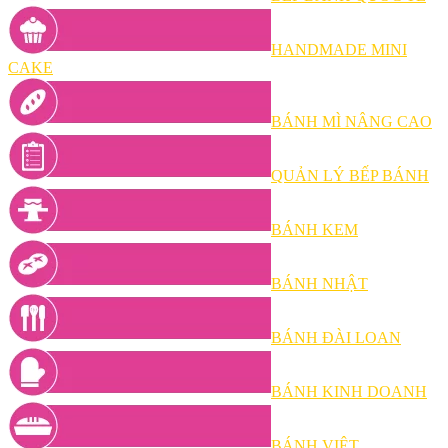
HANDMADE MINI
CAKE
BÁNH MÌ NÂNG CAO
QUẢN LÝ BẾP BÁNH
BÁNH KEM
BÁNH NHẬT
BÁNH ĐÀI LOAN
BÁNH KINH DOANH
BÁNH VIỆT