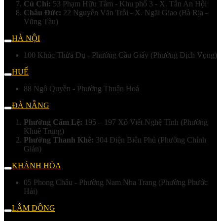
Củ Chi:
53 Phạm Hữu Tâm - Khu phố 3 - X. Tân An Hội
Châu Đức:
22 Nguyễn Văn Trỗi - X. Ngãi Giao (Bà Rịa -
Vũng Tàu)
HÀ NỘI
100 Khúc Thừa Dụ - Phường Cầu Giấy (Phường Dịch Vọng)
HUẾ
88 Ngô Quyền - Phường Thuận Hoá
ĐÀ NẴNG
Phường Cẩm Lệ:
195 – 197 Xô Viết Nghệ Tĩnh (Phường
Khuê Trung)
Phường Thanh Khê:
304 Điện Biên Phủ (Phường Chính
Gián)
KHÁNH HÒA
05 Phong Châu - Phường Nam Nha Trang (Phường Phước
Hải)
LÂM ĐỒNG