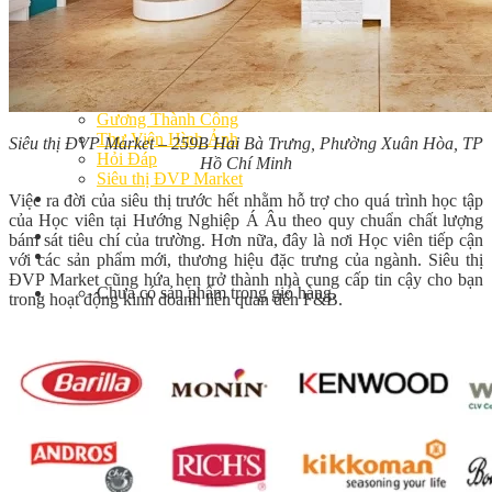
Bếp Nhà Kate
Kinh Nghiệm Kinh Doanh
Cơ Hội Việc Làm
Kiến Thức – Kỹ Năng
Dụng Cụ Làm Bánh
Nguyên Liệu Làm Bánh
Gương Thành Công
Thư Viện Hình Ảnh
Siêu thị ĐVP Market – 259B Hai Bà Trưng, Phường Xuân Hòa, TP
Hỏi Đáp
Hồ Chí Minh
Siêu thị ĐVP Market
Việc Làm
Việc ra đời của siêu thị trước hết nhằm hỗ trợ cho quá trình học tập
của Học viên tại Hướng Nghiệp Á Âu theo quy chuẩn chất lượng
bám sát tiêu chí của trường. Hơn nữa, đây là nơi Học viên tiếp cận
với các sản phẩm mới, thương hiệu đặc trưng của ngành. Siêu thị
ĐVP Market cũng hứa hẹn trở thành nhà cung cấp tin cậy cho bạn
Chưa có sản phẩm trong giỏ hàng.
trong hoạt động kinh doanh liên quan đến F&B.
Giỏ hàng
Chưa có sản phẩm trong giỏ hàng.