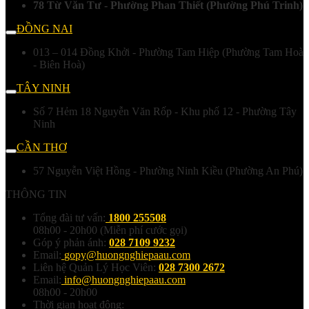
78 Từ Văn Tư - Phường Phan Thiết (Phường Phú Trinh)
ĐỒNG NAI
013 – 014 Đồng Khởi - Phường Tam Hiệp (Phường Tam Hoà
- Biên Hoà)
TÂY NINH
Số 7 Hẻm 18 Nguyễn Văn Rốp - Khu phố 12 - Phường Tây
Ninh
CẦN THƠ
57 Nguyễn Việt Hồng - Phường Ninh Kiều (Phường An Phú)
THÔNG TIN
Tổng đài tư vấn:
1800 255508
08h00 - 20h00 (Miễn phí cước gọi)
Góp ý phản ánh:
028 7109 9232
Email:
gopy@huongnghiepaau.com
Liên hệ Quản Lý Học Viên:
028 7300 2672
Email:
info@huongnghiepaau.com
08h00 - 20h00
Thời gian hoạt động: