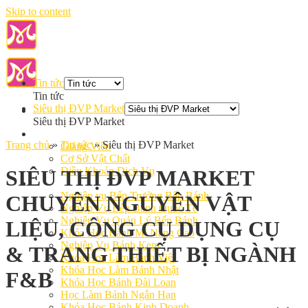
Skip to content
Tin tức
Tin tức
Siêu thị ĐVP Market
Siêu thị ĐVP Market
Giới Thiệu
Trang chủ
»
Tin tức
»
Siêu thị ĐVP Market
Giảng Viên
Cơ Sở Vật Chất
Điều Khoản Dịch Vụ
SIÊU THỊ ĐVP MARKET
Học Làm Bánh
Nghiệp vụ Bếp Trưởng Bếp Bánh
CHUYÊN NGUYÊN VẬT
Nghiệp Vụ Bếp Bánh Quốc Tế
Nghiệp Vụ Quản Lý Bếp Bánh
LIỆU, CÔNG CỤ DỤNG CỤ
Khóa Học Bánh Mì Nâng Cao
Nghiệp Vụ Bánh Kem
& TRANG THIẾT BỊ NGÀNH
Khóa Học Làm Bánh Việt
Khóa Học Làm Bánh Nhật
F&B
Khóa Học Bánh Đài Loan
Học Làm Bánh Ngắn Hạn
Khóa Học Bánh Kinh Doanh