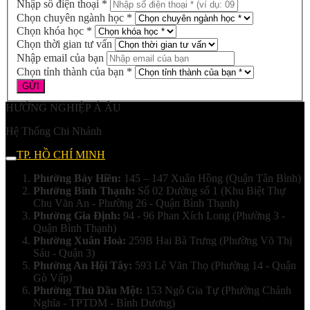
Nhập số điện thoại *
Chọn chuyên ngành học *
Chọn khóa học *
Chọn thời gian tư vấn
Nhập email của bạn
Chọn tỉnh thành của bạn *
HƯỚNG NGHIỆP Á ÂU
Hệ Thống Chi Nhánh
TP. HỒ CHÍ MINH
Phường Bảy Hiền:
145 – 147 Xuân Hồng (Quận Tân Bình)
Phường Bình Thạnh:
Số 02 Đường số 1 (Khu Biệt Thự
Chu Văn An - Phường 26 - Quận Bình Thạnh)
Phường Gia Định:
94 - 96 Phan Xích Long (Phường 3 -
Quận Bình Thạnh)
Phường Xuân Hoà:
259B Hai Bà Trưng (Phường Võ Thị
Sáu - Quận 3)
Phường An Hội Tây:
593 Lê Văn Thọ (Phường 14 - Quận
Gò Vấp)
Phường Thủ Dầu Một:
153 Ngô Gia Tự (Phường Chánh
Nghĩa - TPTDM - Bình Dương)