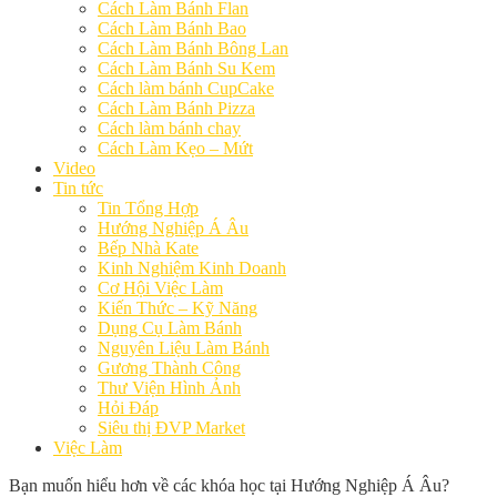
Cách Làm Bánh Flan
Cách Làm Bánh Bao
Cách Làm Bánh Bông Lan
Cách Làm Bánh Su Kem
Cách làm bánh CupCake
Cách Làm Bánh Pizza
Cách làm bánh chay
Cách Làm Kẹo – Mứt
Video
Tin tức
Tin Tổng Hợp
Hướng Nghiệp Á Âu
Bếp Nhà Kate
Kinh Nghiệm Kinh Doanh
Cơ Hội Việc Làm
Kiến Thức – Kỹ Năng
Dụng Cụ Làm Bánh
Nguyên Liệu Làm Bánh
Gương Thành Công
Thư Viện Hình Ảnh
Hỏi Đáp
Siêu thị ĐVP Market
Việc Làm
Bạn muốn hiểu hơn về các khóa học tại Hướng Nghiệp Á Âu?