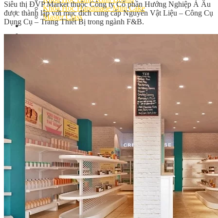
Siêu thị ĐVP Market thuộc Công ty Cổ phần Hướng Nghiệp Á Âu
Khóa Học Handmade Mini Cake
được thành lập với mục đích cung cấp Nguyên Vật Liệu – Công Cụ
Master Class
Dụng Cụ – Trang Thiết Bị trong ngành F&B.
Chuyên Đề
Khai Giảng
Lịch học – Lịch thi
Đăng Ký Học
Công Thức
Cách Làm Bánh Việt
Cách Làm Bánh Âu
Cách Làm Bánh Kem
Cách Làm Bánh Mì
Cách Làm Bánh Trung Thu
Cách Làm Bánh Flan
Cách Làm Bánh Bao
Cách Làm Bánh Bông Lan
Cách Làm Bánh Su Kem
Cách làm bánh CupCake
Cách Làm Bánh Pizza
Cách làm bánh chay
Cách Làm Kẹo – Mứt
Video
Tin tức
Tin Tổng Hợp
Hướng Nghiệp Á Âu