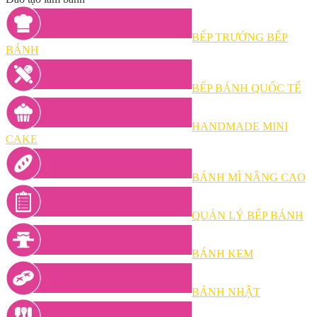
BẾP TRƯỞNG BẾP
BÁNH
BẾP BÁNH QUỐC TẾ
HANDMADE MINI
CAKE
BÁNH MÌ NÂNG CAO
QUẢN LÝ BẾP BÁNH
BÁNH KEM
BÁNH NHẬT