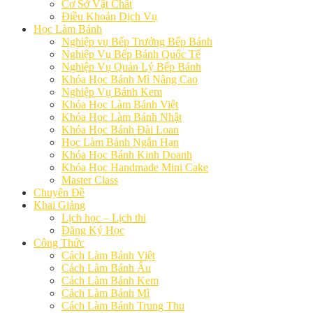
Cơ Sở Vật Chất
Điều Khoản Dịch Vụ
Học Làm Bánh
Nghiệp vụ Bếp Trưởng Bếp Bánh
Nghiệp Vụ Bếp Bánh Quốc Tế
Nghiệp Vụ Quản Lý Bếp Bánh
Khóa Học Bánh Mì Nâng Cao
Nghiệp Vụ Bánh Kem
Khóa Học Làm Bánh Việt
Khóa Học Làm Bánh Nhật
Khóa Học Bánh Đài Loan
Học Làm Bánh Ngắn Hạn
Khóa Học Bánh Kinh Doanh
Khóa Học Handmade Mini Cake
Master Class
Chuyên Đề
Khai Giảng
Lịch học – Lịch thi
Đăng Ký Học
Công Thức
Cách Làm Bánh Việt
Cách Làm Bánh Âu
Cách Làm Bánh Kem
Cách Làm Bánh Mì
Cách Làm Bánh Trung Thu