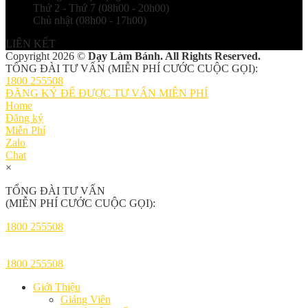
Thứ 2 - Thứ 7 (08h00 - 20h00)
Chủ nhật (08h00 - 17h00)
LIÊN KẾT
Copyright 2026 ©
Dạy Làm Bánh. All Rights Reserved.
TỔNG ĐÀI TƯ VẤN (MIỄN PHÍ CƯỚC CUỘC GỌI):
1800 255508
ĐĂNG KÝ ĐỂ ĐƯỢC TƯ VẤN MIỄN PHÍ
Home
Đăng ký
Miễn Phí
Zalo
Chat
×
TỔNG ĐÀI TƯ VẤN
(MIỄN PHÍ CƯỚC CUỘC GỌI):
1800 255508
1800 255508
Giới Thiệu
Giảng Viên