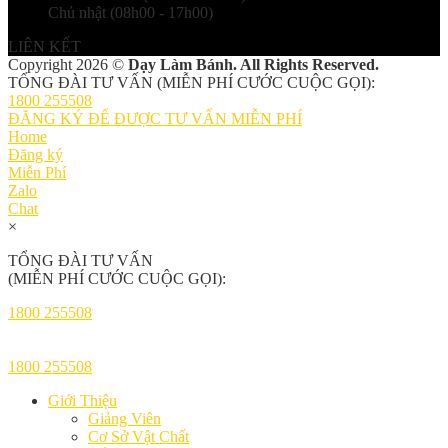
Chủ nhật (08h00 - 17h00)
LIÊN KẾT
Copyright 2026 ©
Dạy Làm Bánh. All Rights Reserved.
TỔNG ĐÀI TƯ VẤN (MIỄN PHÍ CƯỚC CUỘC GỌI):
1800 255508
ĐĂNG KÝ ĐỂ ĐƯỢC TƯ VẤN MIỄN PHÍ
Home
Đăng ký
Miễn Phí
Zalo
Chat
×
TỔNG ĐÀI TƯ VẤN
(MIỄN PHÍ CƯỚC CUỘC GỌI):
1800 255508
1800 255508
Giới Thiệu
Giảng Viên
Cơ Sở Vật Chất