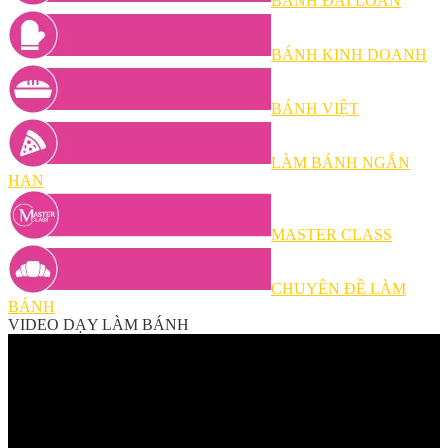
BÁNH ĐÀI LOAN
BÁNH KINH DOANH
BÁNH VIỆT
LÀM BÁNH NGẮN
HẠN
MASTER CLASS
CHUYÊN ĐỀ LÀM
BÁNH
VIDEO DẠY LÀM BÁNH