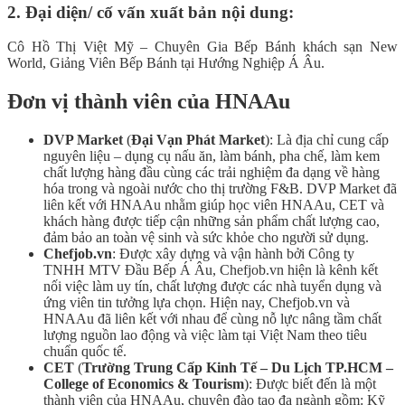
2. Đại diện/ cố vấn xuất bản nội dung:
Cô Hồ Thị Việt Mỹ – Chuyên Gia Bếp Bánh khách sạn New
World, Giảng Viên Bếp Bánh tại Hướng Nghiệp Á Âu.
Đơn vị thành viên của HNAAu
DVP Market
(
Đại Vạn Phát Market
): Là địa chỉ cung cấp
nguyên liệu – dụng cụ nấu ăn, làm bánh, pha chế, làm kem
chất lượng hàng đầu cùng các trải nghiệm đa dạng về hàng
hóa trong và ngoài nước cho thị trường F&B. DVP Market đã
liên kết với HNAAu nhằm giúp học viên HNAAu, CET và
khách hàng được tiếp cận những sản phẩm chất lượng cao,
đảm bảo an toàn vệ sinh và sức khỏe cho người sử dụng.
Chefjob.vn
: Được xây dựng và vận hành bởi Công ty
TNHH MTV Đầu Bếp Á Âu, Chefjob.vn hiện là kênh kết
nối việc làm uy tín, chất lượng được các nhà tuyển dụng và
ứng viên tin tưởng lựa chọn. Hiện nay, Chefjob.vn và
HNAAu đã liên kết với nhau để cùng nỗ lực nâng tầm chất
lượng nguồn lao động và việc làm tại Việt Nam theo tiêu
chuẩn quốc tế.
CET
(
Trường Trung Cấp Kinh Tế – Du Lịch TP.HCM –
College of Economics & Tourism
): Được biết đến là một
thành viên của HNAAu, chuyên đào tạo đa ngành gồm: Kỹ