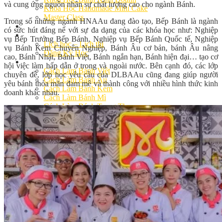
và cung ứng nguồn nhân sự chất lượng cao cho ngành Bánh.
Khóa Học Handmade Mini Cake
Master Class
Trong số những ngành HNAAu đang đào tạo, Bếp Bánh là ngành
Chuyên Đề
có sức hút đáng nể với sự đa dạng của các khóa học như: Nghiệp
Khai Giảng
vụ Bếp Trưởng Bếp Bánh, Nghiệp vụ Bếp Bánh Quốc tế, Nghiệp
Lịch học – Lịch thi
vụ Bánh Kem Chuyên Nghiệp, Bánh Âu cơ bản, bánh Âu nâng
Đăng Ký Học
cao, Bánh Nhật, Bánh Việt, Bánh ngắn hạn, Bánh hiện đại… tạo cơ
Công Thức
hội việc làm hấp dẫn ở trong và ngoài nước. Bên cạnh đó, các lớp
Cách Làm Bánh Việt
chuyên đề, lớp học yêu cầu của DLBAAu cũng đang giúp người
Cách Làm Bánh Âu
yêu bánh thỏa mãn đam mê và thành công với nhiều hình thức kinh
Cách Làm Bánh Kem
doanh khác nhau.
Cách Làm Bánh Mì
Cách Làm Bánh Trung Thu
Cách Làm Bánh Flan
Cách Làm Bánh Bao
Cách Làm Bánh Bông Lan
Cách Làm Bánh Su Kem
Cách làm bánh CupCake
Cách Làm Bánh Pizza
Cách làm bánh chay
Cách Làm Kẹo – Mứt
Video
Tin tức
Tin Tổng Hợp
Hướng Nghiệp Á Âu