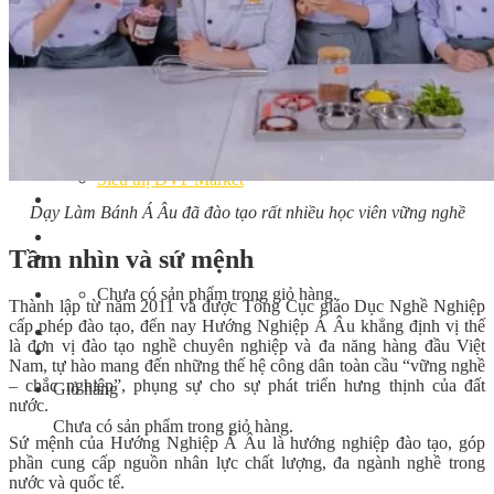
Bếp Nhà Kate
Kinh Nghiệm Kinh Doanh
Cơ Hội Việc Làm
Kiến Thức – Kỹ Năng
Dụng Cụ Làm Bánh
Nguyên Liệu Làm Bánh
Gương Thành Công
Thư Viện Hình Ảnh
Hỏi Đáp
Siêu thị ĐVP Market
Việc Làm
Dạy Làm Bánh Á Âu đã đào tạo rất nhiều học viên vững nghề
Tầm nhìn và sứ mệnh
Chưa có sản phẩm trong giỏ hàng.
Thành lập từ năm 2011 và được Tổng Cục giáo Dục Nghề Nghiệp
cấp phép đào tạo, đến nay Hướng Nghiệp Á Âu khẳng định vị thế
là đơn vị đào tạo nghề chuyên nghiệp và đa năng hàng đầu Việt
Nam, tự hào mang đến những thế hệ công dân toàn cầu “vững nghề
– chắc nghiệp”, phụng sự cho sự phát triển hưng thịnh của đất
Giỏ hàng
nước.
Chưa có sản phẩm trong giỏ hàng.
Sứ mệnh của Hướng Nghiệp Á Âu là hướng nghiệp đào tạo, góp
phần cung cấp nguồn nhân lực chất lượng, đa ngành nghề trong
nước và quốc tế.