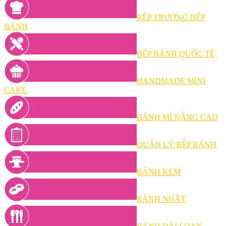
BẾP TRƯỞNG BẾP
BÁNH
BẾP BÁNH QUỐC TẾ
HANDMADE MINI
CAKE
BÁNH MÌ NÂNG CAO
QUẢN LÝ BẾP BÁNH
BÁNH KEM
BÁNH NHẬT