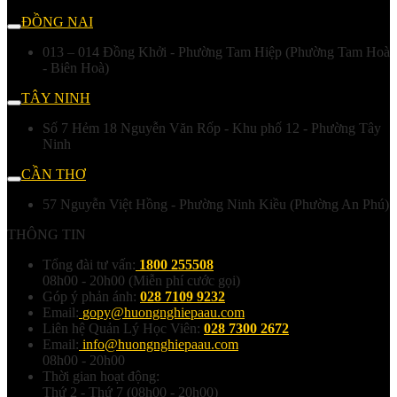
ĐỒNG NAI
013 – 014 Đồng Khởi - Phường Tam Hiệp (Phường Tam Hoà
- Biên Hoà)
TÂY NINH
Số 7 Hẻm 18 Nguyễn Văn Rốp - Khu phố 12 - Phường Tây
Ninh
CẦN THƠ
57 Nguyễn Việt Hồng - Phường Ninh Kiều (Phường An Phú)
THÔNG TIN
Tổng đài tư vấn:
1800 255508
08h00 - 20h00 (Miễn phí cước gọi)
Góp ý phản ánh:
028 7109 9232
Email:
gopy@huongnghiepaau.com
Liên hệ Quản Lý Học Viên:
028 7300 2672
Email:
info@huongnghiepaau.com
08h00 - 20h00
Thời gian hoạt động:
Thứ 2 - Thứ 7 (08h00 - 20h00)