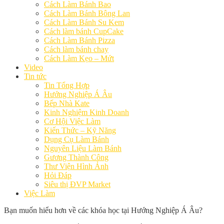
Cách Làm Bánh Bao
Cách Làm Bánh Bông Lan
Cách Làm Bánh Su Kem
Cách làm bánh CupCake
Cách Làm Bánh Pizza
Cách làm bánh chay
Cách Làm Kẹo – Mứt
Video
Tin tức
Tin Tổng Hợp
Hướng Nghiệp Á Âu
Bếp Nhà Kate
Kinh Nghiệm Kinh Doanh
Cơ Hội Việc Làm
Kiến Thức – Kỹ Năng
Dụng Cụ Làm Bánh
Nguyên Liệu Làm Bánh
Gương Thành Công
Thư Viện Hình Ảnh
Hỏi Đáp
Siêu thị ĐVP Market
Việc Làm
Bạn muốn hiểu hơn về các khóa học tại Hướng Nghiệp Á Âu?