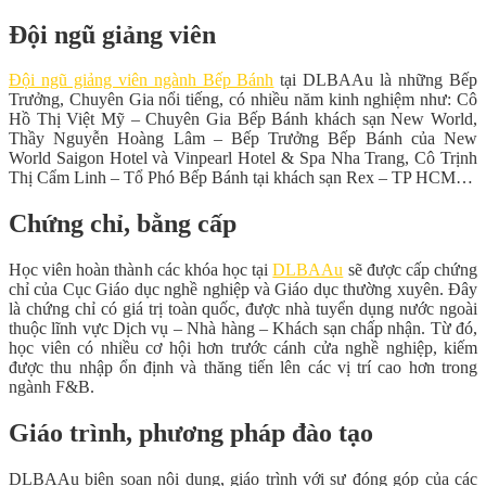
Đội ngũ giảng viên
Đội ngũ giảng viên ngành Bếp Bánh
tại DLBAAu là những Bếp
Trưởng, Chuyên Gia nổi tiếng, có nhiều năm kinh nghiệm như: Cô
Hồ Thị Việt Mỹ – Chuyên Gia Bếp Bánh khách sạn New World,
Thầy Nguyễn Hoàng Lâm – Bếp Trưởng Bếp Bánh của New
World Saigon Hotel và Vinpearl Hotel & Spa Nha Trang, Cô Trịnh
Thị Cẩm Linh – Tổ Phó Bếp Bánh tại khách sạn Rex – TP HCM…
Chứng chỉ, bằng cấp
Học viên hoàn thành các khóa học tại
DLBAAu
sẽ được cấp chứng
chỉ của Cục Giáo dục nghề nghiệp và Giáo dục thường xuyên. Đây
là chứng chỉ có giá trị toàn quốc, được nhà tuyển dụng nước ngoài
thuộc lĩnh vực Dịch vụ – Nhà hàng – Khách sạn chấp nhận. Từ đó,
học viên có nhiều cơ hội hơn trước cánh cửa nghề nghiệp, kiếm
được thu nhập ổn định và thăng tiến lên các vị trí cao hơn trong
ngành F&B.
Giáo trình, phương pháp đào tạo
DLBAAu biên soạn nội dung, giáo trình với sự đóng góp của các