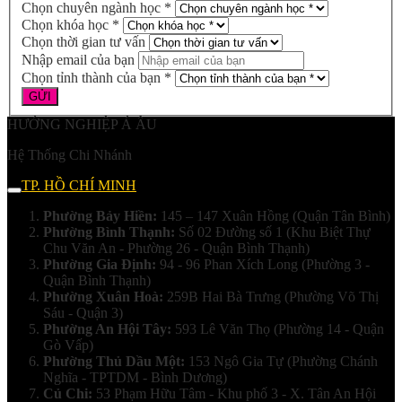
Chọn chuyên ngành học *
Chọn khóa học *
Chọn thời gian tư vấn
Nhập email của bạn
Chọn tỉnh thành của bạn *
HƯỚNG NGHIỆP Á ÂU
Hệ Thống Chi Nhánh
TP. HỒ CHÍ MINH
Phường Bảy Hiền:
145 – 147 Xuân Hồng (Quận Tân Bình)
Phường Bình Thạnh:
Số 02 Đường số 1 (Khu Biệt Thự
Chu Văn An - Phường 26 - Quận Bình Thạnh)
Phường Gia Định:
94 - 96 Phan Xích Long (Phường 3 -
Quận Bình Thạnh)
Phường Xuân Hoà:
259B Hai Bà Trưng (Phường Võ Thị
Sáu - Quận 3)
Phường An Hội Tây:
593 Lê Văn Thọ (Phường 14 - Quận
Gò Vấp)
Phường Thủ Dầu Một:
153 Ngô Gia Tự (Phường Chánh
Nghĩa - TPTDM - Bình Dương)
Củ Chi:
53 Phạm Hữu Tâm - Khu phố 3 - X. Tân An Hội