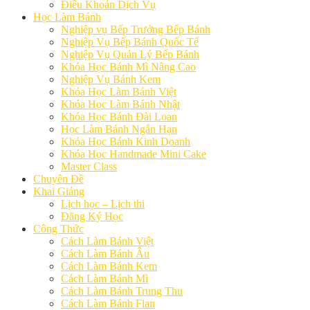
Điều Khoản Dịch Vụ
Học Làm Bánh
Nghiệp vụ Bếp Trưởng Bếp Bánh
Nghiệp Vụ Bếp Bánh Quốc Tế
Nghiệp Vụ Quản Lý Bếp Bánh
Khóa Học Bánh Mì Nâng Cao
Nghiệp Vụ Bánh Kem
Khóa Học Làm Bánh Việt
Khóa Học Làm Bánh Nhật
Khóa Học Bánh Đài Loan
Học Làm Bánh Ngắn Hạn
Khóa Học Bánh Kinh Doanh
Khóa Học Handmade Mini Cake
Master Class
Chuyên Đề
Khai Giảng
Lịch học – Lịch thi
Đăng Ký Học
Công Thức
Cách Làm Bánh Việt
Cách Làm Bánh Âu
Cách Làm Bánh Kem
Cách Làm Bánh Mì
Cách Làm Bánh Trung Thu
Cách Làm Bánh Flan