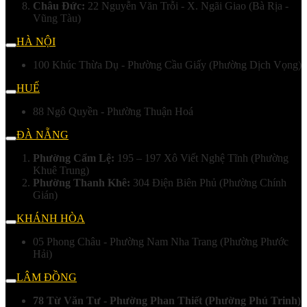
Châu Đức:
22 Nguyễn Văn Trỗi - X. Ngãi Giao (Bà Rịa -
Vũng Tàu)
HÀ NỘI
100 Khúc Thừa Dụ - Phường Cầu Giấy (Phường Dịch Vọng)
HUẾ
88 Ngô Quyền - Phường Thuận Hoá
ĐÀ NẴNG
Phường Cẩm Lệ:
195 – 197 Xô Viết Nghệ Tĩnh (Phường
Khuê Trung)
Phường Thanh Khê:
304 Điện Biên Phủ (Phường Chính
Gián)
KHÁNH HÒA
05 Phong Châu - Phường Nam Nha Trang (Phường Phước
Hải)
LÂM ĐỒNG
78 Từ Văn Tư - Phường Phan Thiết (Phường Phú Trinh)