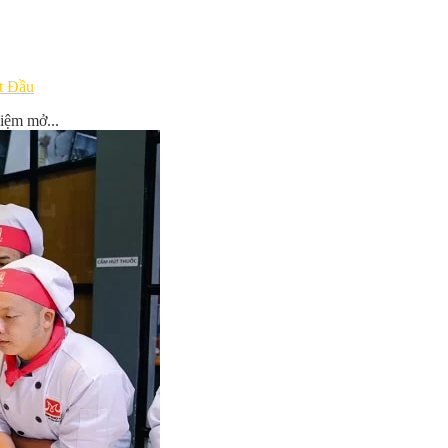
t Đầu
iệm mở...