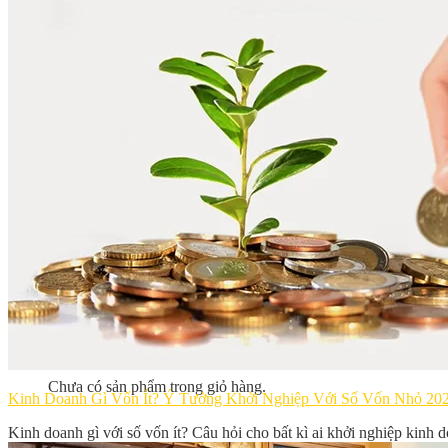
Bếp Nhà Kate
Kinh Nghiệm Kinh Doanh
Cơ Hội Việc Làm
Kiến Thức – Kỹ Năng
Dụng Cụ Làm Bánh
Nguyên Liệu Làm Bánh
Gương Thành Công
Thư Viện Hình Ảnh
Hỏi Đáp
Siêu thị ĐVP Market
Việc Làm
Chưa có sản phẩm trong giỏ hàng.
Giỏ hàng
Chưa có sản phẩm trong giỏ hàng.
Kinh Doanh Gì Vốn Ít? Ý Tưởng Khởi Nghiệp Với Số Vốn Nhỏ 20
Kinh doanh gì với số vốn ít? Câu hỏi cho bất kì ai khởi nghiệp kinh d