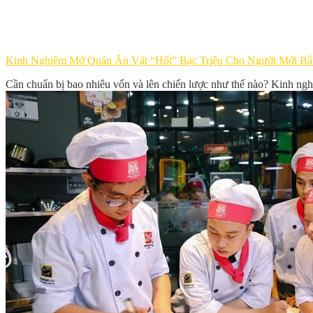
Kinh Nghiệm Mở Quán Ăn Vặt “Hốt” Bạc Triệu Cho Người Mới Bắ
Cần chuẩn bị bao nhiêu vốn và lên chiến lược như thế nào? Kinh ngh