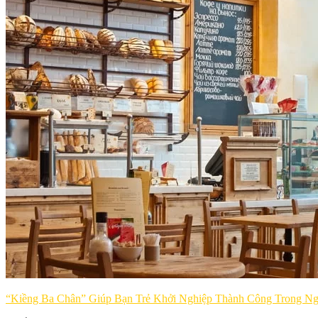
“Kiềng Ba Chân” Giúp Bạn Trẻ Khởi Nghiệp Thành Công Trong N