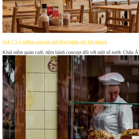
Gợi ý 5 ý tưởng concept mở tiệm bánh cực hút khách
Khái niệm quán café, tiệm bánh concept đối với một số nước Châu Á 