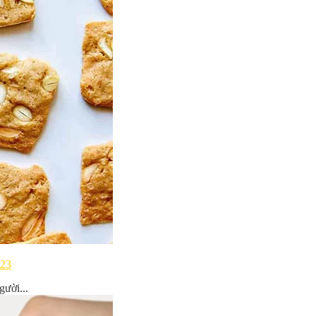
023
gười...