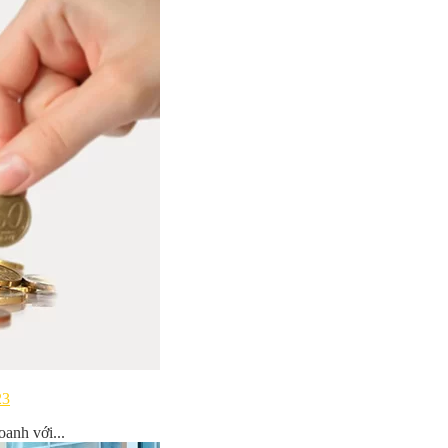
23
oanh với...