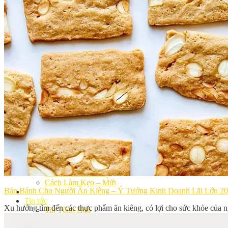
Khóa Học Handmade Mini Cake
Master Class
Chuyên Đề
Khai Giảng
Lịch học – Lịch thi
Đăng Ký Học
Công Thức
Cách Làm Bánh Việt
Cách Làm Bánh Âu
Cách Làm Bánh Kem
Cách Làm Bánh Mì
Cách Làm Bánh Trung Thu
Cách Làm Bánh Flan
Cách Làm Bánh Bao
Cách Làm Bánh Bông Lan
Cách Làm Bánh Su Kem
Cách làm bánh CupCake
Cách Làm Bánh Pizza
Cách làm bánh chay
Cách Làm Kẹo – Mứt
Bán Bánh Cho Người Ăn Kiêng – Ý Tưởng Kinh Doanh Lãi Lớn 2
Video
Tin tức
Xu hướng tìm đến các thực phẩm ăn kiêng, có lợi cho sức khỏe của n
Tin Tổng Hợp
Hướng Nghiệp Á Âu