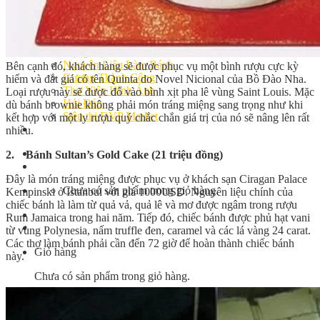
Bếp Nhà Kate
Kinh Nghiệm Kinh Doanh
Cơ Hội Việc Làm
Kiến Thức – Kỹ Năng
Dụng Cụ Làm Bánh
Nguyên Liệu Làm Bánh
Bên cạnh đó, khách hàng sẽ được phục vụ một bình rượu cực kỳ
Gương Thành Công
hiếm và đắt giá có tên Quinta do Novel Nicional của Bồ Đào Nha.
Thư Viện Hình Ảnh
Loại rượu này sẽ được đổ vào bình xịt pha lê vùng Saint Louis. Mặc
Hỏi Đáp
dù bánh brownie không phải món tráng miệng sang trọng như khi
Siêu thị ĐVP Market
kết hợp với một ly rượu quý chắc chắn giá trị của nó sẽ nâng lên rất
Việc Làm
nhiều.
2. Bánh Sultan’s Gold Cake (21 triệu đồng)
Đây là món tráng miệng được phục vụ ở khách sạn Ciragan Palace
Chưa có sản phẩm trong giỏ hàng.
Kempinski ở Istanbul với giá 1000USD. Nguyên liệu chính của
chiếc bánh là làm từ quả vả, quả lê và mơ được ngâm trong rượu
Rum Jamaica trong hai năm. Tiếp đó, chiếc bánh được phủ hạt vani
từ vùng Polynesia, nấm truffle đen, caramel và các lá vàng 24 carat.
Các thợ làm bánh phải cần đến 72 giờ để hoàn thành chiếc bánh
Giỏ hàng
này.
Chưa có sản phẩm trong giỏ hàng.