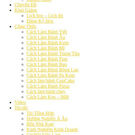
Chuyên Đề
Khai Giảng
Lịch học – Lịch thi
Đăng Ký Học
Công Thức
Cách Làm Bánh Việt
Cách Làm Bánh Âu
Cách Làm Bánh Kem
Cách Làm Bánh Mì
Cách Làm Bánh Trung Thu
Cách Làm Bánh Flan
Cách Làm Bánh Bao
Cách Làm Bánh Bông Lan
Cách Làm Bánh Su Kem
Cách làm bánh CupCake
Cách Làm Bánh Pizza
Cách làm bánh chay
Cách Làm Kẹo – Mứt
Video
Tin tức
Tin Tổng Hợp
Hướng Nghiệp Á Âu
Bếp Nhà Kate
Kinh Nghiệm Kinh Doanh
Cơ Hội Việc Làm