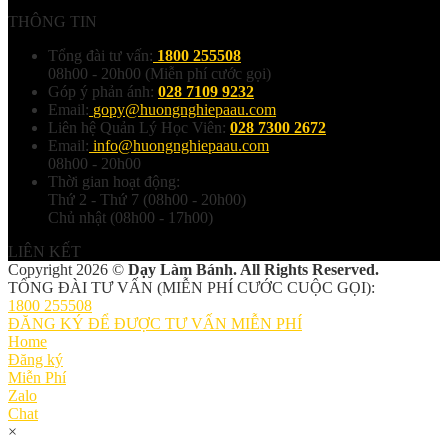
THÔNG TIN
Tổng đài tư vấn:
1800 255508
08h00 - 20h00 (Miễn phí cước gọi)
Góp ý phản ánh:
028 7109 9232
Email:
gopy@huongnghiepaau.com
Liên hệ Quản Lý Học Viên:
028 7300 2672
Email:
info@huongnghiepaau.com
08h00 - 20h00
Thời gian hoạt động:
Thứ 2 - Thứ 7 (08h00 - 20h00)
Chủ nhật (08h00 - 17h00)
LIÊN KẾT
Copyright 2026 ©
Dạy Làm Bánh. All Rights Reserved.
TỔNG ĐÀI TƯ VẤN (MIỄN PHÍ CƯỚC CUỘC GỌI):
1800 255508
ĐĂNG KÝ ĐỂ ĐƯỢC TƯ VẤN MIỄN PHÍ
Home
Đăng ký
Miễn Phí
Zalo
Chat
×