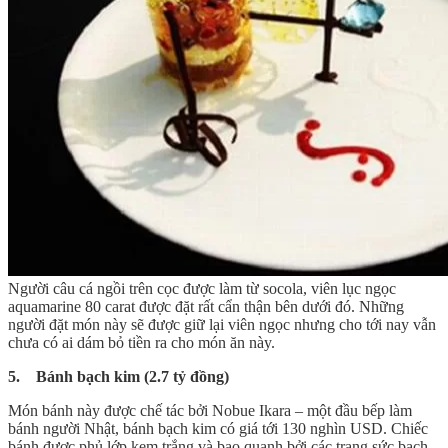
Người câu cá ngồi trên cọc được làm từ socola, viên lục ngọc
aquamarine 80 carat được đặt rất cẩn thận bên dưới đó. Những
người đặt món này sẽ được giữ lại viên ngọc nhưng cho tới nay vẫn
chưa có ai dám bỏ tiền ra cho món ăn này.
5. Bánh bạch kim (2.7 tỷ đồng)
Món bánh này được chế tác bởi Nobue Ikara – một đầu bếp làm
bánh người Nhật, bánh bạch kim có giá tới 130 nghìn USD. Chiếc
bánh được phủ lớp kem trắng và bao quanh bởi các trang sức bạch