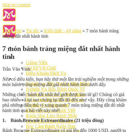
Skip to content
Trang chủ
»
Tin tức
»
Kiến thức - kỹ năng
»
7 món bánh tráng
miệng đắt nhất hành tinh
7 món bánh tráng miệng đắt nhất hành
tinh
Giới Thiệu
Giảng Viên
Cơ Sở Vật Chất
Trần Văn Vinh
Điều Khoản Dịch Vụ
Học Làm Bánh
Nếu có điều kiện, bạn hãy thử một lần trải nghiệm một trong những
Nghiệp vụ Bếp Trưởng Bếp Bánh
món bánh tráng miệng đắt giá nhất hành tinh dưới đây.
Nghiệp Vụ Bếp Bánh Quốc Tế
Những chiếc bánh đắt nhất thế giới được làm từ gì? Chúng có giá
Nghiệp Vụ Quản Lý Bếp Bánh
bao nhiêu và tại sao chúng lại đắt đỏ đến như vậy. Hãy cùng khám
Khóa Học Bánh Mì Nâng Cao
phá những điều thú vị xung quanh 7 món tráng miệng đắt đỏ nhất
Nghiệp Vụ Bánh Kem
hành tinh qua bài viết này nhé!
Khóa Học Làm Bánh Việt
Khóa Học Làm Bánh Nhật
1. Bánh Brownie Extreaordinaire (21 triệu đồng)
Khóa Học Bánh Đài Loan
Học Làm Bánh Ngắn Hạn
Bánh Brownie Extreaordinaire có giá lên đến 1000 USD, người ta
Khóa Học Bánh Kinh Doanh