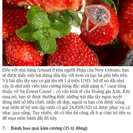
Đến với nhà hàng Arnaud ở khu người Pháp của New Orleans, bạn
sẽ được thấy một bát đựng dâu tây với kem và bạc hà phủ bên trên.
Và bát dâu tây này có giá lên tới 1,4 triệu USD. Sở dĩ nó đắt như
vậy là nhờ một viên kim cương hồng độc nhất nặng 4,7 carat từng
thuộc về Sir Ernest Cassel – cố vấn kinh tế của Hoàng gia Anh. Khi
mua nó, bạn sẽ được thưởng thức những trái dâu tây ngon tuyệt
đòng thời sở hữu chiếc nhẫn rất đẹp, ngoài ra bạn còn được uống
loại rượu từ bộ sưu tập rượu có giá 24.850USD và được phục vụ cả
nhạc jazz sống. Tuy nhiên, dù có tiền thì cũng rất ít ai chịu bỏ tiền ra
để mua món bánh đắt đỏ này.
7. Bánh hoa quả kim cương (35 tỷ đồng)