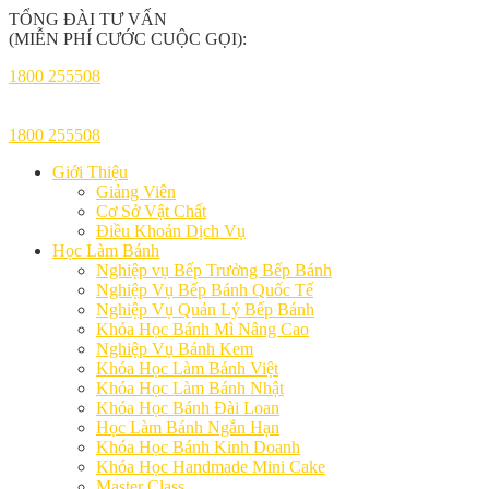
TỔNG ĐÀI TƯ VẤN
(MIỄN PHÍ CƯỚC CUỘC GỌI):
1800 255508
1800 255508
Giới Thiệu
Giảng Viên
Cơ Sở Vật Chất
Điều Khoản Dịch Vụ
Học Làm Bánh
Nghiệp vụ Bếp Trưởng Bếp Bánh
Nghiệp Vụ Bếp Bánh Quốc Tế
Nghiệp Vụ Quản Lý Bếp Bánh
Khóa Học Bánh Mì Nâng Cao
Nghiệp Vụ Bánh Kem
Khóa Học Làm Bánh Việt
Khóa Học Làm Bánh Nhật
Khóa Học Bánh Đài Loan
Học Làm Bánh Ngắn Hạn
Khóa Học Bánh Kinh Doanh
Khóa Học Handmade Mini Cake
Master Class