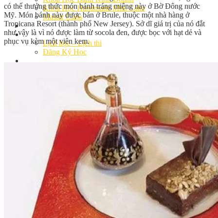
có thể thưởng thức món bánh tráng miệng này ở Bờ Đông nước
Khóa Học Handmade Mini Cake
Mỹ. Món bánh này được bán ở Brule, thuộc một nhà hàng ở
Master Class
Tropicana Resort (thành phố New Jersey). Sở dĩ giá trị của nó đắt
Chuyên Đề
như vậy là vì nó được làm từ socola đen, được bọc với hạt dẻ và
Khai Giảng
phục vụ kèm một viên kem.
Lịch học – Lịch thi
Đăng Ký Học
Công Thức
Cách Làm Bánh Việt
Cách Làm Bánh Âu
Cách Làm Bánh Kem
Cách Làm Bánh Mì
Cách Làm Bánh Trung Thu
Cách Làm Bánh Flan
Cách Làm Bánh Bao
Cách Làm Bánh Bông Lan
Cách Làm Bánh Su Kem
Cách làm bánh CupCake
Cách Làm Bánh Pizza
Cách làm bánh chay
Cách Làm Kẹo – Mứt
Video
Tin tức
Tin Tổng Hợp
Hướng Nghiệp Á Âu