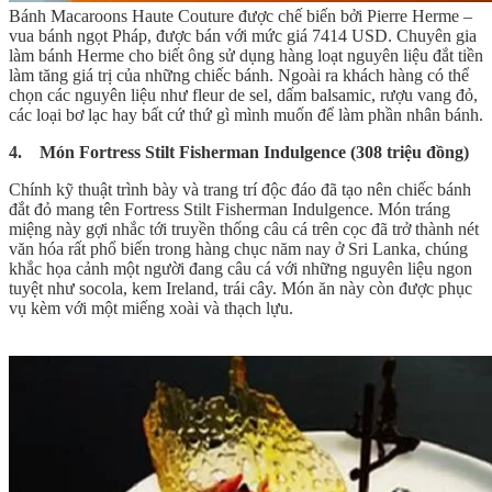
Bánh Macaroons Haute Couture được chế biến bởi Pierre Herme –
vua bánh ngọt Pháp, được bán với mức giá 7414 USD. Chuyên gia
làm bánh Herme cho biết ông sử dụng hàng loạt nguyên liệu đắt tiền
làm tăng giá trị của những chiếc bánh. Ngoài ra khách hàng có thể
chọn các nguyên liệu như fleur de sel, dấm balsamic, rượu vang đỏ,
các loại bơ lạc hay bất cứ thứ gì mình muốn để làm phần nhân bánh.
4. Món Fortress Stilt Fisherman Indulgence (308 triệu đồng)
Chính kỹ thuật trình bày và trang trí độc đáo đã tạo nên chiếc bánh
đắt đỏ mang tên Fortress Stilt Fisherman Indulgence. Món tráng
miệng này gợi nhắc tới truyền thống câu cá trên cọc đã trở thành nét
văn hóa rất phổ biến trong hàng chục năm nay ở Sri Lanka, chúng
khắc họa cảnh một người đang câu cá với những nguyên liệu ngon
tuyệt như socola, kem Ireland, trái cây. Món ăn này còn được phục
vụ kèm với một miếng xoài và thạch lựu.