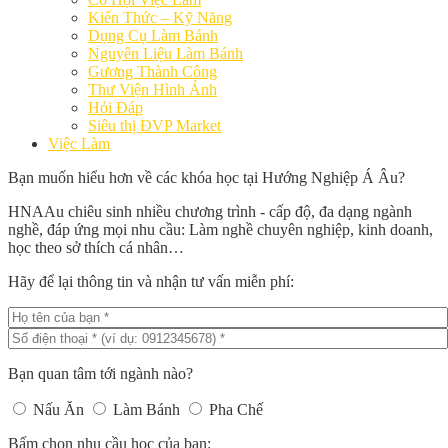
Kiến Thức – Kỹ Năng
Dụng Cụ Làm Bánh
Nguyên Liệu Làm Bánh
Gương Thành Công
Thư Viện Hình Ảnh
Hỏi Đáp
Siêu thị ĐVP Market
Việc Làm
Bạn muốn hiểu hơn về các khóa học tại Hướng Nghiệp Á Âu?
HNAAu chiêu sinh nhiều chương trình - cấp độ, đa dạng ngành
nghề, đáp ứng mọi nhu cầu: Làm nghề chuyên nghiệp, kinh doanh,
học theo sở thích cá nhân…
Hãy để lại thông tin và nhận tư vấn miễn phí:
Bạn quan tâm tới ngành nào?
Nấu Ăn
Làm Bánh
Pha Chế
Bấm chọn nhu cầu học của bạn: