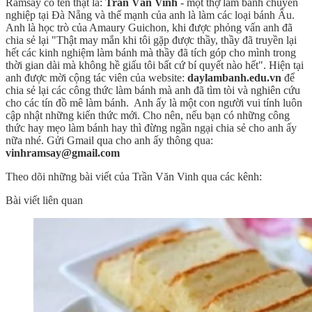
Ramsay có tên thật là:
Trần Văn Vinh
- một thợ làm bánh chuyên
nghiệp tại Đà Nẵng và thế mạnh của anh là làm các loại bánh Âu.
Anh là học trò của Amaury Guichon, khi được phỏng vấn anh đã
chia sẻ lại "Thật may mắn khi tôi gặp được thầy, thầy đã truyền lại
hết các kinh nghiệm làm bánh mà thầy đã tích góp cho mình trong
thời gian dài mà không hề giấu tôi bất cứ bí quyết nào hết". Hiện tại
anh được mời cộng tác viên của website:
daylambanh.edu.vn
để
chia sẻ lại các công thức làm bánh mà anh đã tìm tòi và nghiên cứu
cho các tín đồ mê làm bánh. Anh ấy là một con người vui tính luôn
cập nhật những kiến thức mới. Cho nên, nếu bạn có những công
thức hay mẹo làm bánh hay thì đừng ngần ngại chia sẻ cho anh ấy
nữa nhé. Gửi Gmail qua cho anh ấy thông qua:
vinhramsay@gmail.com
Theo dõi những bài viết của Trần Văn Vinh qua các kênh:
Bài viết liên quan