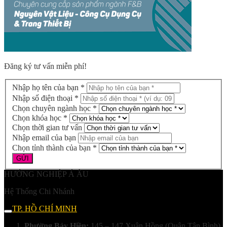
Đăng ký tư vấn miễn phí!
Nhập họ tên của bạn *
Nhập số điện thoại *
Chọn chuyên ngành học *
Chọn khóa học *
Chọn thời gian tư vấn
Nhập email của bạn
Chọn tỉnh thành của bạn *
HƯỚNG NGHIỆP Á ÂU
Hệ Thống Chi Nhánh
TP. HỒ CHÍ MINH
Phường Bảy Hiền:
145 – 147 Xuân Hồng (Quận Tân Bình)