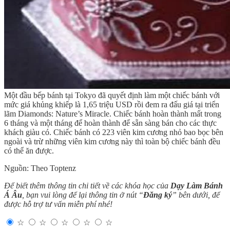
Một đầu bếp bánh tại Tokyo đã quyết định làm một chiếc bánh với
mức giá khủng khiếp là 1,65 triệu USD rồi đem ra đấu giá tại triển
lãm Diamonds: Nature’s Miracle. Chiếc bánh hoàn thành mất trong
6 tháng và một tháng để hoàn thành để sẵn sàng bán cho các thực
khách giàu có. Chiếc bánh có 223 viên kim cương nhỏ bao bọc bên
ngoài và trừ những viên kim cương này thì toàn bộ chiếc bánh đều
có thể ăn được.
Nguồn: Theo Toptenz
Để biết thêm thông tin chi tiết về các khóa học của
Dạy Làm Bánh
Á Âu
, bạn vui lòng để lại thông tin ở nút “
Đăng ký
” bên dưới, để
được hỗ trợ tư vấn miễn phí nhé!
☆
☆
☆
☆
☆