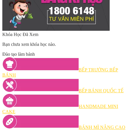
Khóa Học Đã Xem
Bạn chưa xem khóa học nào.
Đào tạo làm bánh
BẾP TRƯỞNG BẾP
BÁNH
BẾP BÁNH QUỐC TẾ
HANDMADE MINI
CAKE
BÁNH MÌ NÂNG CAO