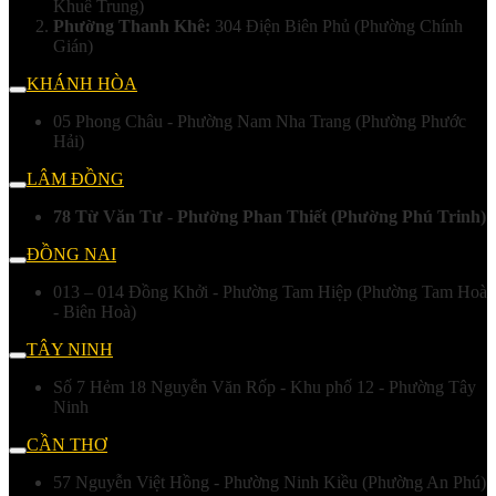
Khuê Trung)
Phường Thanh Khê:
304 Điện Biên Phủ (Phường Chính
Gián)
KHÁNH HÒA
05 Phong Châu - Phường Nam Nha Trang (Phường Phước
Hải)
LÂM ĐỒNG
78 Từ Văn Tư - Phường Phan Thiết (Phường Phú Trinh)
ĐỒNG NAI
013 – 014 Đồng Khởi - Phường Tam Hiệp (Phường Tam Hoà
- Biên Hoà)
TÂY NINH
Số 7 Hẻm 18 Nguyễn Văn Rốp - Khu phố 12 - Phường Tây
Ninh
CẦN THƠ
57 Nguyễn Việt Hồng - Phường Ninh Kiều (Phường An Phú)