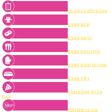
QUẢN LÝ BẾP BÁNH
BÁNH KEM
BÁNH NHẬT
BÁNH ĐÀI LOAN
BÁNH KINH DOANH
BÁNH VIỆT
LÀM BÁNH NGẮN
HẠN
MASTER CLASS