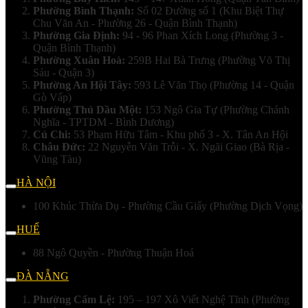
Phường Bình Thạnh:
Số 02 Đường số 1 (Khu Biệt Thự
Chu Văn An - Phường 26 - Quận Bình Thạnh)
Phường Gia Định:
94 - 96 Phan Xích Long (Phường 3 -
Quận Bình Thạnh)
Phường Xuân Hoà:
259B Hai Bà Trưng (Phường Võ Thị
Sáu - Quận 3)
Phường An Hội Tây:
593 Lê Văn Thọ (Phường 14 - Quận
Gò Vấp)
Phường Thủ Dầu Một:
153 Ngô Gia Tự (Phường Chánh
Nghĩa - TPTDM - Bình Dương)
Củ Chi:
53 Phạm Hữu Tâm - Khu phố 3 - X. Tân An Hội
Châu Đức:
22 Nguyễn Văn Trỗi - X. Ngãi Giao (Bà Rịa -
Vũng Tàu)
HÀ NỘI
100 Khúc Thừa Dụ - Phường Cầu Giấy (Phường Dịch Vọng)
HUẾ
88 Ngô Quyền - Phường Thuận Hoá
ĐÀ NẴNG
Phường Cẩm Lệ:
195 – 197 Xô Viết Nghệ Tĩnh (Phường