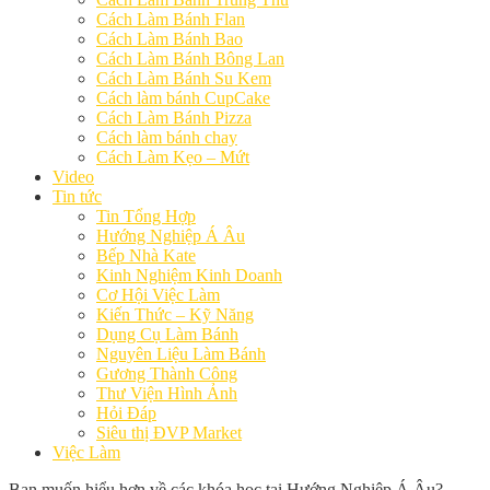
Cách Làm Bánh Flan
Cách Làm Bánh Bao
Cách Làm Bánh Bông Lan
Cách Làm Bánh Su Kem
Cách làm bánh CupCake
Cách Làm Bánh Pizza
Cách làm bánh chay
Cách Làm Kẹo – Mứt
Video
Tin tức
Tin Tổng Hợp
Hướng Nghiệp Á Âu
Bếp Nhà Kate
Kinh Nghiệm Kinh Doanh
Cơ Hội Việc Làm
Kiến Thức – Kỹ Năng
Dụng Cụ Làm Bánh
Nguyên Liệu Làm Bánh
Gương Thành Công
Thư Viện Hình Ảnh
Hỏi Đáp
Siêu thị ĐVP Market
Việc Làm
Bạn muốn hiểu hơn về các khóa học tại Hướng Nghiệp Á Âu?