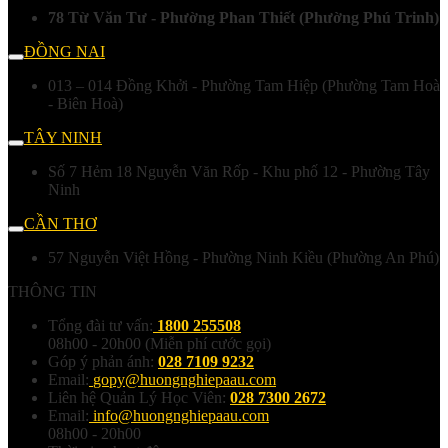
78 Từ Văn Tư - Phường Phan Thiết (Phường Phú Trinh)
ĐỒNG NAI
013 – 014 Đồng Khởi - Phường Tam Hiệp (Phường Tam Hoà
- Biên Hoà)
TÂY NINH
Số 7 Hẻm 18 Nguyễn Văn Rốp - Khu phố 12 - Phường Tây
Ninh
CẦN THƠ
57 Nguyễn Việt Hồng - Phường Ninh Kiều (Phường An Phú)
THÔNG TIN
Tổng đài tư vấn:
1800 255508
08h00 - 20h00 (Miễn phí cước gọi)
Góp ý phản ánh:
028 7109 9232
Email:
gopy@huongnghiepaau.com
Liên hệ Quản Lý Học Viên:
028 7300 2672
Email:
info@huongnghiepaau.com
08h00 - 20h00