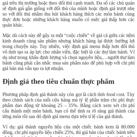
giá trên thị trường hoặc theo đối thủ cạnh tranh. Đa số các chủ quán
sẽ định giá gần giống với đối thủ của mình hoặc định giá trượt nhẹ
so với đối thủ nhằm thu hút khách hàng thích các món bánh cùng
thực đơn hoặc những khách hàng muốn có mức giá thấp hơn các
quán khác.
Mặc dù cách này dễ gây ra một “cuộc chiến” về giá cả giữa các tiệm
kinh doanh cùng sản phẩm nhưng khách hàng lại được hưởng lợi
trong chuyện này. Tuy nhiên, việc định giá menu thấp hơn đối thủ
vô tình tạo ra áp lực cho nhân viên, đặc biệt là các thợ làm bánh. Ví
dụ như trong khâu định lượng và chọn nguyên liệu,…người thợ làm
bánh cũng phải cân nhắc mua sản phẩm nào để phù hợp với chi phí
giá bán mà vẫn tạo ra lợi nhuận.
Định giá theo tiêu chuẩn thực phẩm
Phương pháp định giá thành này còn gọi là cách tính food cost. Tùy
theo chính sách của mỗi cửa hàng mà tỷ lệ phần trăm chi phí thực
phẩm dao động từ khoảng 25 – 35%. Bằng cách xem xét chi phí
cấu thành một món bánh, bạn có thể tính ra rõ ràng giá thành của
từng món rồi sau đó định giá menu dựa trên tỉ lệ của giá thành.
Ví dụ: giá thành nguyên liệu của một chiếc bánh kem là 80.000
đồng, chi phí nguyên liệu chiến 25%, thì giá bản của chiếc bánh trên