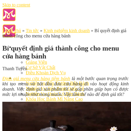
Skip to content
Trang chủ
»
Tin tức
»
Kinh nghiệm kinh doanh
»
Bí quyết định giá
thành công cho menu cửa hàng bánh
Bí quyết định giá thành công cho menu
cửa hàng bánh
Giới Thiệu
Giảng Viên
Cơ Sở Vật Chất
Thanh Tuyền
Điều Khoản Dịch Vụ
Học Làm Bánh
Định giá menu cửa hàng tiệm bánh
là một bước quan trọng trước
Nghiệp vụ Bếp Trưởng Bếp Bánh
khi tạo menu và bắt đầu đưa cửa hàng đi vào hoạt động kinh
Nghiệp Vụ Bếp Bánh Quốc Tế
doanh. Việc định giá sản phẩm tốt sẽ góp phần giúp bạn có được
Nghiệp Vụ Quản Lý Bếp Bánh
mức lợi nhuận như mong muốn. Vậy làm thế nào để định giá tốt?
Khóa Học Bánh Mì Nâng Cao
Nghiệp Vụ Bánh Kem
Khóa Học Làm Bánh Việt
Khóa Học Làm Bánh Nhật
Khóa Học Bánh Đài Loan
Học Làm Bánh Ngắn Hạn
Khóa Học Bánh Kinh Doanh