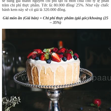
sẽ bằng giá thành nguyên chi phí tạo ra món chia cho tỷ lệ phần
trăm chi phí thực phẩm. Tức là: 80.000 đồng/ 25%. Như vậy chiếc
bánh kem này sẽ có giá là 320.000 đồng.
Giá món ăn (Giá bán) = Chi phí thực phẩm (giá gốc)/khoảng (25
– 35%)