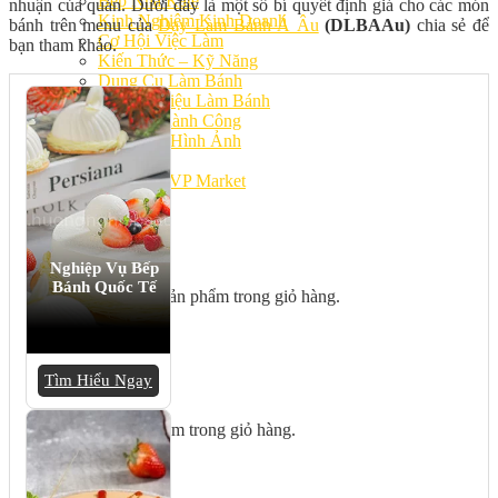
Bếp Nhà Kate
nhuận của quán. Dưới đây là một số bí quyết định giá cho các món
Kinh Nghiệm Kinh Doanh
bánh trên menu của
Dạy Làm Bánh Á Âu
(DLBAAu)
chia sẻ để
Cơ Hội Việc Làm
bạn tham khảo.
Kiến Thức – Kỹ Năng
Dụng Cụ Làm Bánh
Nguyên Liệu Làm Bánh
Gương Thành Công
Thư Viện Hình Ảnh
Hỏi Đáp
Siêu thị ĐVP Market
Việc Làm
Nghiệp Vụ Bếp
Bánh Quốc Tế
Chưa có sản phẩm trong giỏ hàng.
Tìm Hiểu Ngay
Giỏ hàng
Chưa có sản phẩm trong giỏ hàng.