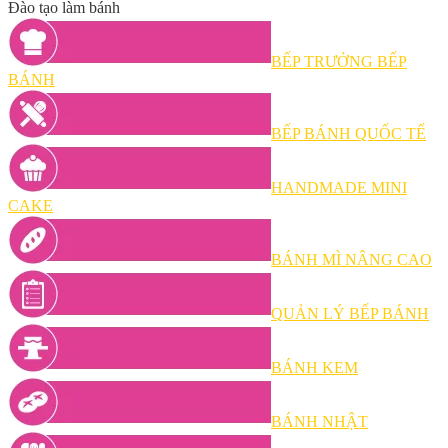
Đào tạo làm bánh
BẾP TRƯỞNG BẾP
BÁNH
BẾP BÁNH QUỐC TẾ
HANDMADE MINI
CAKE
BÁNH MÌ NÂNG CAO
QUẢN LÝ BẾP BÁNH
BÁNH KEM
BÁNH NHẬT