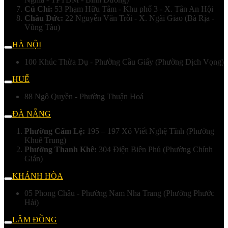
Củ Chi:
53 Phạm Hữu Tâm - Khu phố 3 - X. Tân An Hội
Châu Đức:
22 Nguyễn Văn Trỗi - X. Ngãi Giao (Bà Rịa -
Vũng Tàu)
HÀ NỘI
100 Khúc Thừa Dụ - Phường Cầu Giấy (Phường Dịch Vọng)
HUẾ
88 Ngô Quyền - Phường Thuận Hoá
ĐÀ NẴNG
Phường Cẩm Lệ:
195 – 197 Xô Viết Nghệ Tĩnh (Phường
Khuê Trung)
Phường Thanh Khê:
304 Điện Biên Phủ (Phường Chính
Gián)
KHÁNH HÒA
05 Phong Châu - Phường Nam Nha Trang (Phường Phước
Hải)
LÂM ĐỒNG