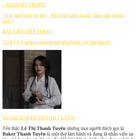
« BÀI VIẾT TRƯỚC
"Học làm bánh mì thịt – Mô hình kinh doanh “làm giàu không
khó”"
BÀI VIẾT TIẾP THEO »
"Gợi ý 5 ý tưởng concept mở tiệm bánh cực hút khách"
Tác giả: BAKER THANH TUYỀN
Tên thật:
Lê Thị Thanh Tuyền
nhưng mọi người thích gọi là
Baker Thanh Tuyền
là một thợ làm bánh và đang là nhân viên tại