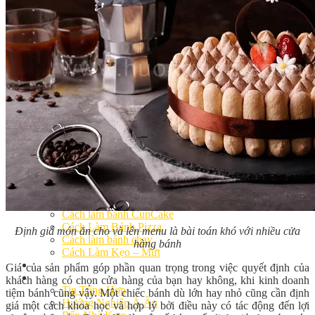
Khóa Học Handmade Mini Cake
Master Class
Chuyên Đề
Khai Giảng
Lịch học – Lịch thi
Đăng Ký Học
Công Thức
Cách Làm Bánh Việt
Cách Làm Bánh Âu
Cách Làm Bánh Kem
Cách Làm Bánh Mì
Cách Làm Bánh Trung Thu
Cách Làm Bánh Flan
Cách Làm Bánh Bao
Cách Làm Bánh Bông Lan
Cách Làm Bánh Su Kem
Cách làm bánh CupCake
Cách Làm Bánh Pizza
Định giá món ăn cho và lên menu là bài toán khó với nhiều cửa
Cách làm bánh chay
hàng bánh
Cách Làm Kẹo – Mứt
Video
Giá của sản phẩm góp phần quan trọng trong việc quyết định của
Tin tức
khách hàng có chọn cửa hàng của bạn hay không, khi kinh doanh
Tin Tổng Hợp
tiệm bánh cũng vậy. Một chiếc bánh dù lớn hay nhỏ cũng cần định
Hướng Nghiệp Á Âu
giá một cách khoa học và hợp lý bởi điều này có tác động đến lợi