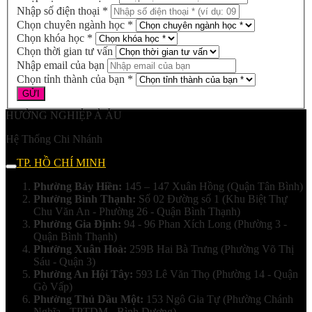
Nhập số điện thoại *
Chọn chuyên ngành học *
Chọn khóa học *
Chọn thời gian tư vấn
Nhập email của bạn
Chọn tỉnh thành của bạn *
HƯỚNG NGHIỆP Á ÂU
Hệ Thống Chi Nhánh
TP. HỒ CHÍ MINH
Phường Bảy Hiền:
145 – 147 Xuân Hồng (Quận Tân Bình)
Phường Bình Thạnh:
Số 02 Đường số 1 (Khu Biệt Thự
Chu Văn An - Phường 26 - Quận Bình Thạnh)
Phường Gia Định:
94 - 96 Phan Xích Long (Phường 3 -
Quận Bình Thạnh)
Phường Xuân Hoà:
259B Hai Bà Trưng (Phường Võ Thị
Sáu - Quận 3)
Phường An Hội Tây:
593 Lê Văn Thọ (Phường 14 - Quận
Gò Vấp)
Phường Thủ Dầu Một:
153 Ngô Gia Tự (Phường Chánh
Nghĩa - TPTDM - Bình Dương)