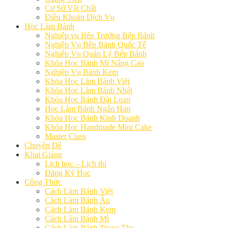
Cơ Sở Vật Chất
Điều Khoản Dịch Vụ
Học Làm Bánh
Nghiệp vụ Bếp Trưởng Bếp Bánh
Nghiệp Vụ Bếp Bánh Quốc Tế
Nghiệp Vụ Quản Lý Bếp Bánh
Khóa Học Bánh Mì Nâng Cao
Nghiệp Vụ Bánh Kem
Khóa Học Làm Bánh Việt
Khóa Học Làm Bánh Nhật
Khóa Học Bánh Đài Loan
Học Làm Bánh Ngắn Hạn
Khóa Học Bánh Kinh Doanh
Khóa Học Handmade Mini Cake
Master Class
Chuyên Đề
Khai Giảng
Lịch học – Lịch thi
Đăng Ký Học
Công Thức
Cách Làm Bánh Việt
Cách Làm Bánh Âu
Cách Làm Bánh Kem
Cách Làm Bánh Mì
Cách Làm Bánh Trung Thu