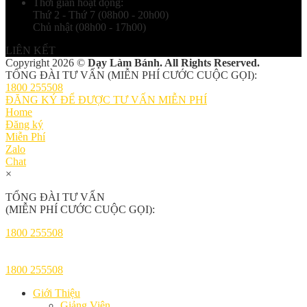
Thời gian hoạt động:
Thứ 2 - Thứ 7 (08h00 - 20h00)
Chủ nhật (08h00 - 17h00)
LIÊN KẾT
Copyright 2026 ©
Dạy Làm Bánh. All Rights Reserved.
TỔNG ĐÀI TƯ VẤN (MIỄN PHÍ CƯỚC CUỘC GỌI):
1800 255508
ĐĂNG KÝ ĐỂ ĐƯỢC TƯ VẤN MIỄN PHÍ
Home
Đăng ký
Miễn Phí
Zalo
Chat
×
TỔNG ĐÀI TƯ VẤN
(MIỄN PHÍ CƯỚC CUỘC GỌI):
1800 255508
1800 255508
Giới Thiệu
Giảng Viên