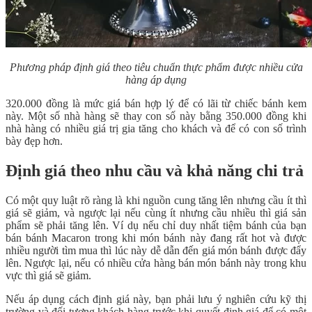
Phương pháp định giá theo tiêu chuẩn thực phẩm được nhiều cửa
hàng áp dụng
320.000 đồng là mức giá bán hợp lý để có lãi từ chiếc bánh kem
này. Một số nhà hàng sẽ thay con số này bằng 350.000 đồng khi
nhà hàng có nhiều giá trị gia tăng cho khách và để có con số trình
bày đẹp hơn.
Định giá theo nhu cầu và khả năng chi trả
Có một quy luật rõ ràng là khi nguồn cung tăng lên nhưng cầu ít thì
giá sẽ giảm, và ngược lại nếu cùng ít nhưng cầu nhiều thì giá sản
phẩm sẽ phải tăng lên. Ví dụ nếu chỉ duy nhất tiệm bánh của bạn
bán bánh Macaron trong khi món bánh này đang rất hot và được
nhiều người tìm mua thì lúc này dễ dẫn đến giá món bánh được đẩy
lên. Ngược lại, nếu có nhiều cửa hàng bán món bánh này trong khu
vực thì giá sẽ giảm.
Nếu áp dụng cách định giá này, bạn phải lưu ý nghiên cứu kỹ thị
trường và đối tượng khách hàng trước khi quyết định giá để có một