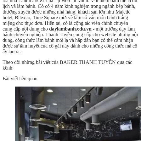
tòa nhà Landmark 81 của Tp Hồ Chí Minh. Với niềm đam mê là du
lịch và làm bánh. Cô có 4 năm kinh nghiệm trong ngành bếp bánh,
thường xuyên được những nhà hàng, khách sạn lớn như Majetic
hotel, Bitexco, Time Square mời về làm cố vấn món bánh tráng
miệng cho thực đơn. Hiện tại, cô là cộng tác viên chính chuyên
cung cấp nội dụng cho
daylambanh.edu.vn
- một trường dạy làm
bánh chuyên nghiệp. Thanh Tuyền cung cấp cho website những nội
dung, công thức làm bánh mới lạ và hấp dẫn bạn có thể cảm nhận
được sự tâm huyết của cô gái này dành cho những công thức mà cô
ấy tạo ra.
Theo dõi những bài viết của BAKER THANH TUYỀN qua các
kênh:
Bài viết liên quan