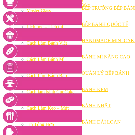
Khóa Học Handmade Mini Cake
BẾP TRƯỞNG BẾP BÁN
Master Class
Chuyên Đề
Khai Giảng
BẾP BÁNH QUỐC TẾ
Lịch học – Lịch thi
Đăng Ký Học
Công Thức
HANDMADE MINI CAK
Cách Làm Bánh Việt
Cách Làm Bánh Âu
Cách Làm Bánh Kem
BÁNH MÌ NÂNG CAO
Cách Làm Bánh Mì
Cách Làm Bánh Trung Thu
Cách Làm Bánh Flan
QUẢN LÝ BẾP BÁNH
Cách Làm Bánh Bao
Cách Làm Bánh Bông Lan
Cách Làm Bánh Su Kem
BÁNH KEM
Cách làm bánh CupCake
Cách Làm Bánh Pizza
Cách làm bánh chay
BÁNH NHẬT
Cách Làm Kẹo – Mứt
Video
Tin tức
BÁNH ĐÀI LOAN
Tin Tổng Hợp
Hướng Nghiệp Á Âu