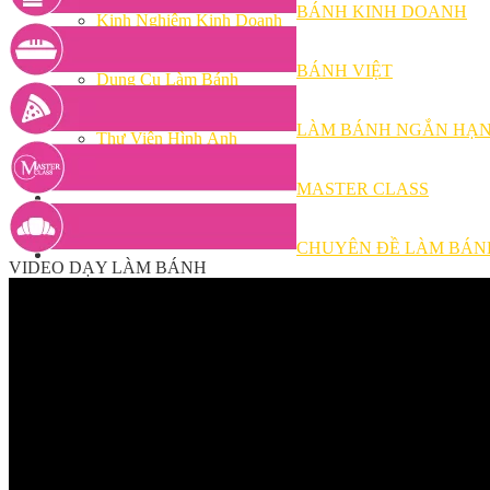
Bếp Nhà Kate
BÁNH KINH DOANH
Kinh Nghiệm Kinh Doanh
Cơ Hội Việc Làm
Kiến Thức – Kỹ Năng
BÁNH VIỆT
Dụng Cụ Làm Bánh
Nguyên Liệu Làm Bánh
Gương Thành Công
LÀM BÁNH NGẮN HẠ
Thư Viện Hình Ảnh
Hỏi Đáp
Siêu thị ĐVP Market
MASTER CLASS
Việc Làm
CHUYÊN ĐỀ LÀM BÁN
VIDEO DẠY LÀM BÁNH
Chưa có sản phẩm trong giỏ hàng.
Giỏ hàng
Chưa có sản phẩm trong giỏ hàng.