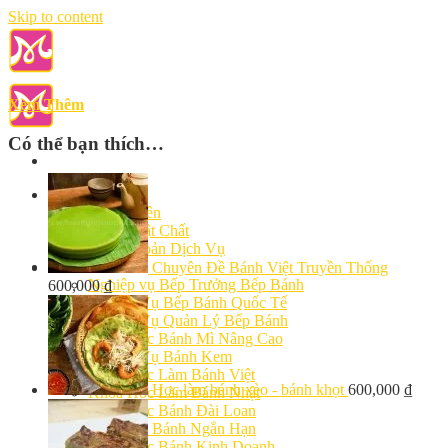
Skip to content
Xem Thêm
Có thể bạn thích…
Giới Thiệu
Giảng Viên
Cơ Sở Vật Chất
Điều Khoản Dịch Vụ
Học Làm Bánh
Chuyên Đề Bánh Việt Truyền Thống
Nghiệp vụ Bếp Trưởng Bếp Bánh
600,000
₫
Nghiệp Vụ Bếp Bánh Quốc Tế
Nghiệp Vụ Quản Lý Bếp Bánh
Khóa Học Bánh Mì Nâng Cao
Nghiệp Vụ Bánh Kem
Khóa Học Làm Bánh Việt
Học làm bánh xèo - bánh khọt
600,000
₫
Khóa Học Làm Bánh Nhật
Khóa Học Bánh Đài Loan
Học Làm Bánh Ngắn Hạn
Khóa Học Bánh Kinh Doanh