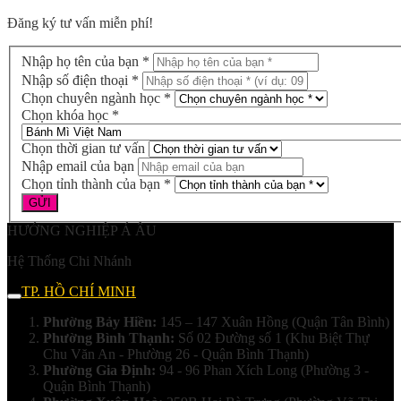
Đăng ký tư vấn miễn phí!
Nhập họ tên của bạn *
Nhập số điện thoại *
Chọn chuyên ngành học *
Chọn khóa học *
Chọn thời gian tư vấn
Nhập email của bạn
Chọn tỉnh thành của bạn *
HƯỚNG NGHIỆP Á ÂU
Hệ Thống Chi Nhánh
TP. HỒ CHÍ MINH
Phường Bảy Hiền:
145 – 147 Xuân Hồng (Quận Tân Bình)
Phường Bình Thạnh:
Số 02 Đường số 1 (Khu Biệt Thự
Chu Văn An - Phường 26 - Quận Bình Thạnh)
Phường Gia Định:
94 - 96 Phan Xích Long (Phường 3 -
Quận Bình Thạnh)