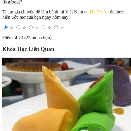
(fastfood)?
Tham gia chuyên đề làm bánh mì Việt Nam tại
DLBAAu
để thực
hiện ước mơ của bạn ngay hôm nay!
☆
☆
☆
☆
☆
Điểm: 4.73 (22 bình chọn)
Khóa Học Liên Quan