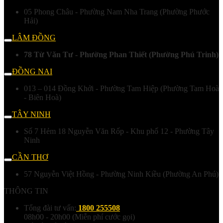
05 Phong Châu - Phường Nam Nha Trang (Phường Phước
Hải)
LÂM ĐỒNG
78 Từ Văn Tư - Phường Phan Thiết (Phường Phú Trinh)
ĐỒNG NAI
013 – 014 Đồng Khởi - Phường Tam Hiệp (Phường Tam Hoà
- Biên Hoà)
TÂY NINH
Số 7 Hẻm 18 Nguyễn Văn Rốp - Khu phố 12 - Phường Tây
Ninh
CẦN THƠ
57 Nguyễn Việt Hồng - Phường Ninh Kiều (Phường An Phú)
THÔNG TIN
Tổng đài tư vấn:
1800 255508
08h00 - 20h00 (Miễn phí cước gọi)