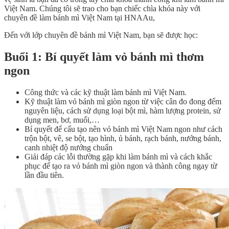
Việt Nam. Chúng tôi sẽ trao cho bạn chiếc chìa khóa này với
chuyên đề làm bánh mì Việt Nam tại HNAAu,
Đến với lớp chuyên đề bánh mì Việt Nam, bạn sẽ được học:
Buổi 1: Bí quyết làm vỏ bánh mì thơm
ngon
Công thức và các kỹ thuật làm bánh mì Việt Nam.
Kỹ thuật làm vỏ bánh mì giòn ngon từ việc cân đo đong đếm
nguyên liệu, cách sử dụng loại bột mì, hàm lượng protein, sử
dụng men, bơ, muối,…
Bí quyết để cấu tạo nên vỏ bánh mì Việt Nam ngon như cách
trộn bột, vê, se bột, tạo hình, ủ bánh, rạch bánh, nướng bánh,
canh nhiệt độ nướng chuẩn
Giải đáp các lỗi thường gặp khi làm bánh mì và cách khắc
phục để tạo ra vỏ bánh mì giòn ngon và thành công ngay từ
lần đầu tiên.