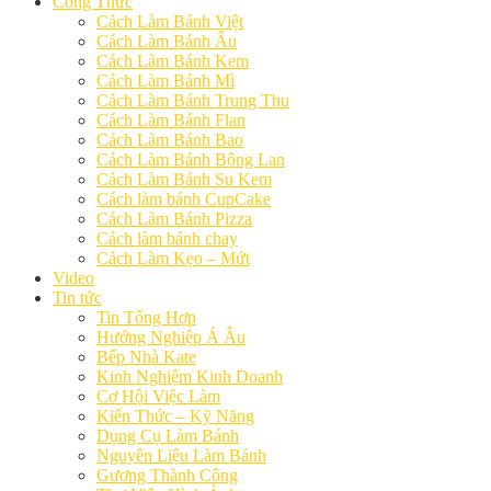
Công Thức
Cách Làm Bánh Việt
Cách Làm Bánh Âu
Cách Làm Bánh Kem
Cách Làm Bánh Mì
Cách Làm Bánh Trung Thu
Cách Làm Bánh Flan
Cách Làm Bánh Bao
Cách Làm Bánh Bông Lan
Cách Làm Bánh Su Kem
Cách làm bánh CupCake
Cách Làm Bánh Pizza
Cách làm bánh chay
Cách Làm Kẹo – Mứt
Video
Tin tức
Tin Tổng Hợp
Hướng Nghiệp Á Âu
Bếp Nhà Kate
Kinh Nghiệm Kinh Doanh
Cơ Hội Việc Làm
Kiến Thức – Kỹ Năng
Dụng Cụ Làm Bánh
Nguyên Liệu Làm Bánh
Gương Thành Công