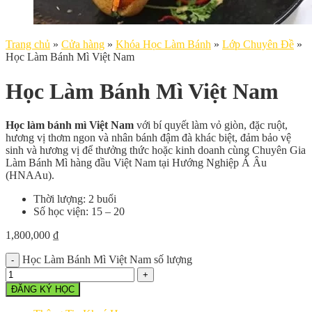
Trang chủ
»
Cửa hàng
»
Khóa Học Làm Bánh
»
Lớp Chuyên Đề
»
Học Làm Bánh Mì Việt Nam
Học Làm Bánh Mì Việt Nam
Học làm bánh mì Việt Nam
với bí quyết làm vỏ giòn, đặc ruột,
hương vị thơm ngon và nhân bánh đậm đà khác biệt, đảm bảo vệ
sinh và hương vị để thưởng thức hoặc kinh doanh cùng Chuyên Gia
Làm Bánh Mì hàng đầu Việt Nam tại Hướng Nghiệp Á Âu
(HNAAu).
Thời lượng: 2 buổi
Số học viện: 15 – 20
1,800,000
₫
Học Làm Bánh Mì Việt Nam số lượng
ĐĂNG KÝ HỌC