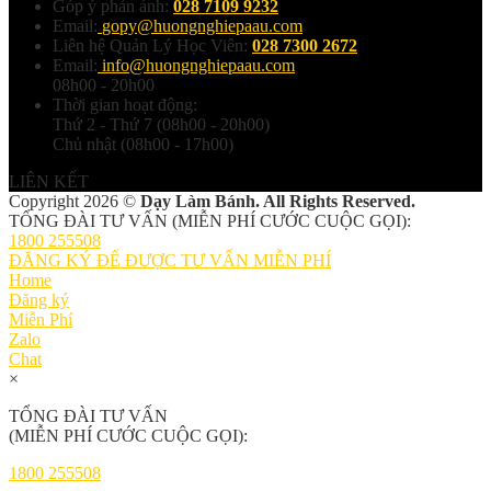
Góp ý phản ánh:
028 7109 9232
Email:
gopy@huongnghiepaau.com
Liên hệ Quản Lý Học Viên:
028 7300 2672
Email:
info@huongnghiepaau.com
08h00 - 20h00
Thời gian hoạt động:
Thứ 2 - Thứ 7 (08h00 - 20h00)
Chủ nhật (08h00 - 17h00)
LIÊN KẾT
Copyright 2026 ©
Dạy Làm Bánh. All Rights Reserved.
TỔNG ĐÀI TƯ VẤN (MIỄN PHÍ CƯỚC CUỘC GỌI):
1800 255508
ĐĂNG KÝ ĐỂ ĐƯỢC TƯ VẤN MIỄN PHÍ
Home
Đăng ký
Miễn Phí
Zalo
Chat
×
TỔNG ĐÀI TƯ VẤN
(MIỄN PHÍ CƯỚC CUỘC GỌI):
1800 255508