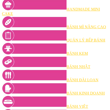
HANDMADE MINI
CAKE
BÁNH MÌ NÂNG CAO
QUẢN LÝ BẾP BÁNH
BÁNH KEM
BÁNH NHẬT
BÁNH ĐÀI LOAN
BÁNH KINH DOANH
BÁNH VIỆT