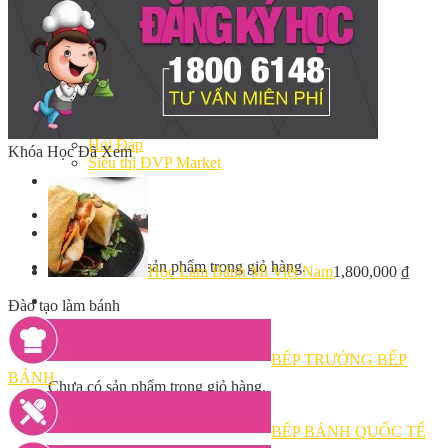
Bếp Nhà Kate
Kinh Nghiệm Kinh Doanh
Cơ Hội Việc Làm
Kiến Thức – Kỹ Năng
Dụng Cụ Làm Bánh
Nguyên Liệu Làm Bánh
Gương Thành Công
Thư Viện Hình Ảnh
Hỏi Đáp
Khóa Học Đã Xem
Siêu thị ĐVP Market
Việc Làm
Chưa có sản phẩm trong giỏ hàng.
Học Làm Bánh Mì Việt Nam
1,800,000
₫
Đào tạo làm bánh
Giỏ hàng
BẾP TRƯỞNG BẾP
BÁNH
Chưa có sản phẩm trong giỏ hàng.
BẾP BÁNH QUỐC TẾ