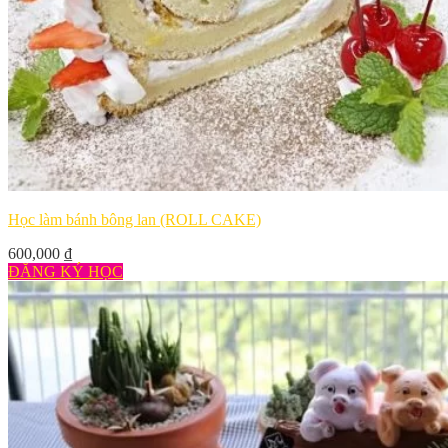
Học làm bánh bông lan (ROLL CAKE)
600,000
₫
ĐĂNG KÝ HỌC