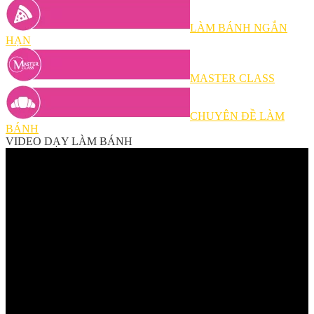
LÀM BÁNH NGẮN
HẠN
MASTER CLASS
CHUYÊN ĐỀ LÀM
BÁNH
VIDEO DẠY LÀM BÁNH