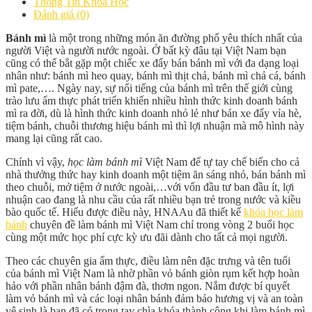
Thông Tin Khoá Học
Đánh giá (0)
Bánh mì
là một trong những món ăn đường phố yêu thích nhất của
người Việt và người nước ngoài. Ở bất kỳ đâu tại Việt Nam bạn
cũng có thể bắt gặp một chiếc xe đẩy bán bánh mì với đa dạng loại
nhân như: bánh mì heo quay, bánh mì thịt chả, bánh mì chả cá, bánh
mì pate,…. Ngày nay, sự nổi tiếng của bánh mì trên thế giới cùng
trào lưu ẩm thực phát triển khiến nhiều hình thức kinh doanh bánh
mì ra đời, dù là hình thức kinh doanh nhỏ lẻ như bán xe đẩy vỉa hè,
tiệm bánh, chuỗi thương hiệu bánh mì thì lợi nhuận mà mô hình này
mang lại cũng rất cao.
Chính vì vậy,
học làm bánh mì
Việt Nam để tự tay chế biến cho cả
nhà thưởng thức hay kinh doanh một tiệm ăn sáng nhỏ, bán bánh mì
theo chuỗi, mở tiệm ở nước ngoài,…với vốn đầu tư ban đầu ít, lợi
nhuận cao đang là nhu cầu của rất nhiều bạn trẻ trong nước và kiều
bào quốc tế. Hiểu được điều này, HNAAu đã thiết kế
khóa học làm
bánh
chuyên đề làm bánh mì Việt Nam chỉ trong vòng 2 buổi học
cùng một mức học phí cực kỳ ưu đãi dành cho tất cả mọi người.
Theo các chuyên gia ẩm thực, điều làm nên đặc trưng và tên tuổi
của bánh mì Việt Nam là nhờ phần vỏ bánh giòn rụm kết hợp hoàn
hảo với phần nhân bánh đậm đà, thơm ngon. Nắm được bí quyết
làm vỏ bánh mì và các loại nhân bánh đảm bảo hương vị và an toàn
vệ sinh là bạn đã có trong tay chìa khóa thành công khi làm bánh mì