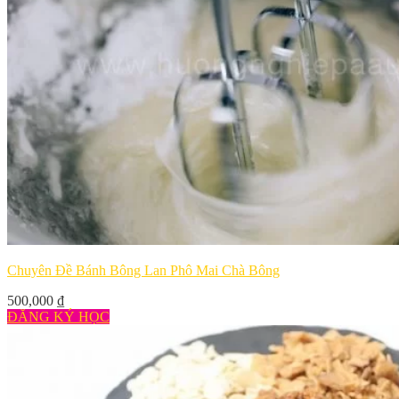
Chuyên Đề Bánh Bông Lan Phô Mai Chà Bông
500,000
₫
ĐĂNG KÝ HỌC