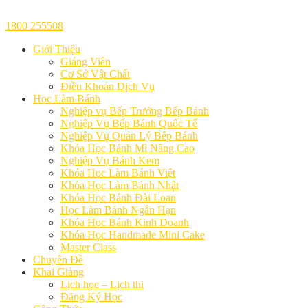
1800 255508
Giới Thiệu
Giảng Viên
Cơ Sở Vật Chất
Điều Khoản Dịch Vụ
Học Làm Bánh
Nghiệp vụ Bếp Trưởng Bếp Bánh
Nghiệp Vụ Bếp Bánh Quốc Tế
Nghiệp Vụ Quản Lý Bếp Bánh
Khóa Học Bánh Mì Nâng Cao
Nghiệp Vụ Bánh Kem
Khóa Học Làm Bánh Việt
Khóa Học Làm Bánh Nhật
Khóa Học Bánh Đài Loan
Học Làm Bánh Ngắn Hạn
Khóa Học Bánh Kinh Doanh
Khóa Học Handmade Mini Cake
Master Class
Chuyên Đề
Khai Giảng
Lịch học – Lịch thi
Đăng Ký Học