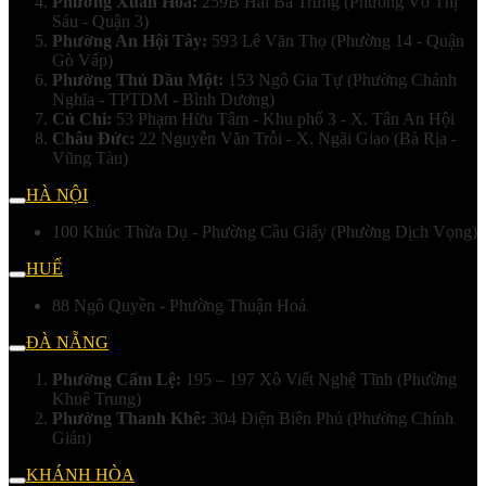
Phường Xuân Hoà:
259B Hai Bà Trưng (Phường Võ Thị
Sáu - Quận 3)
Phường An Hội Tây:
593 Lê Văn Thọ (Phường 14 - Quận
Gò Vấp)
Phường Thủ Dầu Một:
153 Ngô Gia Tự (Phường Chánh
Nghĩa - TPTDM - Bình Dương)
Củ Chi:
53 Phạm Hữu Tâm - Khu phố 3 - X. Tân An Hội
Châu Đức:
22 Nguyễn Văn Trỗi - X. Ngãi Giao (Bà Rịa -
Vũng Tàu)
HÀ NỘI
100 Khúc Thừa Dụ - Phường Cầu Giấy (Phường Dịch Vọng)
HUẾ
88 Ngô Quyền - Phường Thuận Hoá
ĐÀ NẴNG
Phường Cẩm Lệ:
195 – 197 Xô Viết Nghệ Tĩnh (Phường
Khuê Trung)
Phường Thanh Khê:
304 Điện Biên Phủ (Phường Chính
Gián)
KHÁNH HÒA