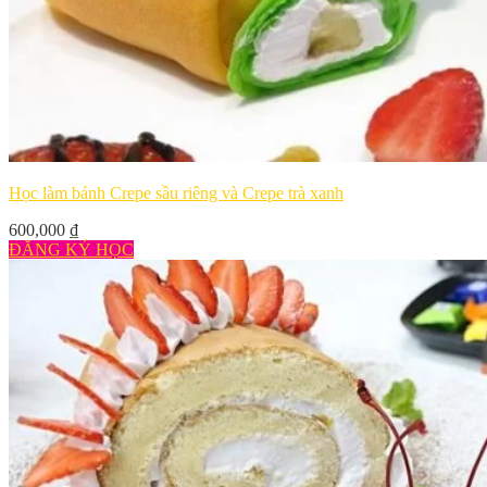
Học làm bánh Crepe sầu riêng và Crepe trà xanh
600,000
₫
ĐĂNG KÝ HỌC