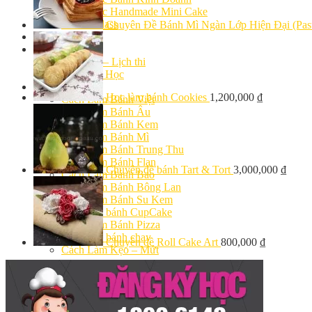
Khóa Học Handmade Mini Cake
Master Class
Chuyên Đề Bánh Mì Ngàn Lớp Hiện Đại (Pastr
Chuyên Đề
Khai Giảng
Lịch học – Lịch thi
Đăng Ký Học
Công Thức
Học làm bánh Cookies
1,200,000
₫
Cách Làm Bánh Việt
Cách Làm Bánh Âu
Cách Làm Bánh Kem
Cách Làm Bánh Mì
Cách Làm Bánh Trung Thu
Cách Làm Bánh Flan
Chuyên đề bánh Tart & Tort
3,000,000
₫
Cách Làm Bánh Bao
Cách Làm Bánh Bông Lan
Cách Làm Bánh Su Kem
Cách làm bánh CupCake
Cách Làm Bánh Pizza
Cách làm bánh chay
Chuyên đề Roll Cake Art
800,000
₫
Cách Làm Kẹo – Mứt
Video
Tin tức
Tin Tổng Hợp
Hướng Nghiệp Á Âu