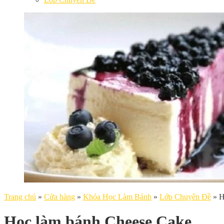
Trang chủ
»
Cửa hàng
»
Khóa Học Làm Bánh
»
Lớp Chuyên Đề
»
H
Học làm bánh Cheese Cake