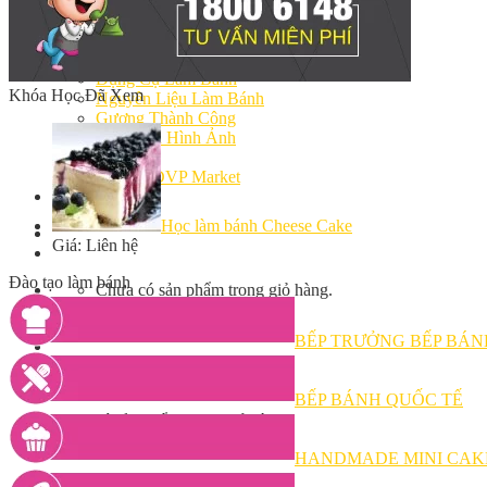
Bếp Nhà Kate
Kinh Nghiệm Kinh Doanh
Cơ Hội Việc Làm
Kiến Thức – Kỹ Năng
Dụng Cụ Làm Bánh
Khóa Học Đã Xem
Nguyên Liệu Làm Bánh
Gương Thành Công
Thư Viện Hình Ảnh
Hỏi Đáp
Siêu thị ĐVP Market
Việc Làm
Học làm bánh Cheese Cake
Giá: Liên hệ
Đào tạo làm bánh
Chưa có sản phẩm trong giỏ hàng.
BẾP TRƯỞNG BẾP BÁN
Giỏ hàng
BẾP BÁNH QUỐC TẾ
Chưa có sản phẩm trong giỏ hàng.
HANDMADE MINI CAK