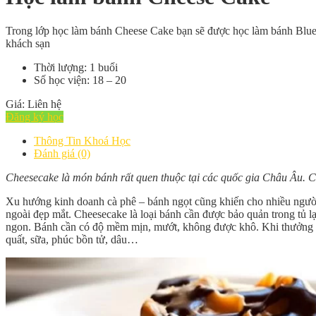
Trong lớp học làm bánh Cheese Cake bạn sẽ được học làm bánh Bluebe
khách sạn
Thời lượng: 1 buổi
Số học viện: 18 – 20
Giá: Liên hệ
Đăng ký học
Thông Tin Khoá Học
Đánh giá (0)
Cheesecake là món bánh rất quen thuộc tại các quốc gia Châu Âu. C
Xu hướng kinh doanh cà phê – bánh ngọt cũng khiến cho nhiều người 
ngoài đẹp mắt. Cheesecake là loại bánh cần được bảo quản trong tủ l
ngon. Bánh cần có độ mềm mịn, mướt, không được khô. Khi thưởng th
quất, sữa, phúc bồn tử, dâu…