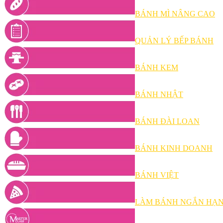
BÁNH MÌ NÂNG CAO
QUẢN LÝ BẾP BÁNH
BÁNH KEM
BÁNH NHẬT
BÁNH ĐÀI LOAN
BÁNH KINH DOANH
BÁNH VIỆT
LÀM BÁNH NGẮN HẠ