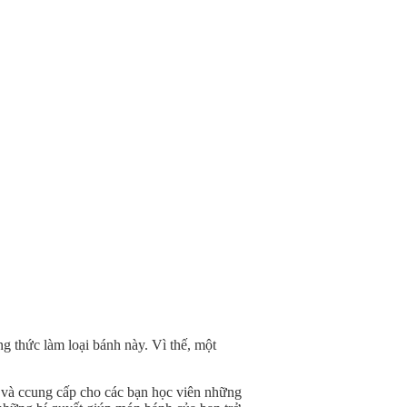
g thức làm loại bánh này. Vì thế, một
 và ccung cấp cho các bạn học viên những