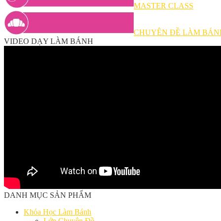
MASTER CLASS
CHUYÊN ĐỀ LÀM BÁN
VIDEO DẠY LÀM BÁNH
DANH MỤC SẢN PHẨM
Khóa Học Làm Bánh
Lớp Chuyên Đề