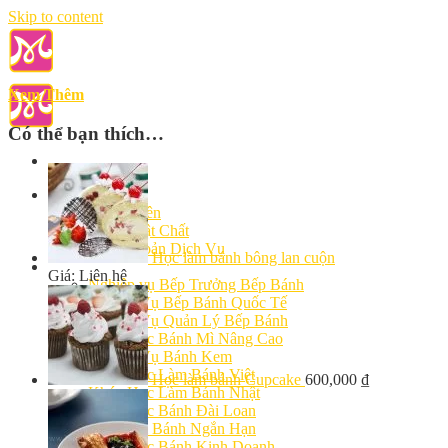
Skip to content
Xem Thêm
Có thể bạn thích…
Giới Thiệu
Giảng Viên
Cơ Sở Vật Chất
Điều Khoản Dịch Vụ
Học làm bánh bông lan cuộn
Học Làm Bánh
Giá: Liên hệ
Nghiệp vụ Bếp Trưởng Bếp Bánh
Nghiệp Vụ Bếp Bánh Quốc Tế
Nghiệp Vụ Quản Lý Bếp Bánh
Khóa Học Bánh Mì Nâng Cao
Nghiệp Vụ Bánh Kem
Khóa Học Làm Bánh Việt
Học làm bánh Cupcake
600,000
₫
Khóa Học Làm Bánh Nhật
Khóa Học Bánh Đài Loan
Học Làm Bánh Ngắn Hạn
Khóa Học Bánh Kinh Doanh