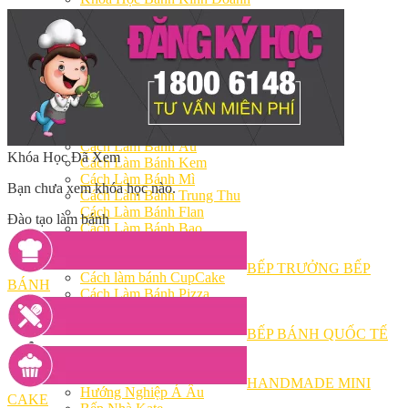
Khóa Học Handmade Mini Cake
Master Class
Chuyên Đề
Khai Giảng
Lịch học – Lịch thi
Đăng Ký Học
Công Thức
Cách Làm Bánh Việt
Cách Làm Bánh Âu
Khóa Học Đã Xem
Cách Làm Bánh Kem
Cách Làm Bánh Mì
Bạn chưa xem khóa học nào.
Cách Làm Bánh Trung Thu
Cách Làm Bánh Flan
Đào tạo làm bánh
Cách Làm Bánh Bao
Cách Làm Bánh Bông Lan
Cách Làm Bánh Su Kem
BẾP TRƯỞNG BẾP
Cách làm bánh CupCake
BÁNH
Cách Làm Bánh Pizza
Cách làm bánh chay
Cách Làm Kẹo – Mứt
BẾP BÁNH QUỐC TẾ
Video
Tin tức
Tin Tổng Hợp
HANDMADE MINI
Hướng Nghiệp Á Âu
CAKE