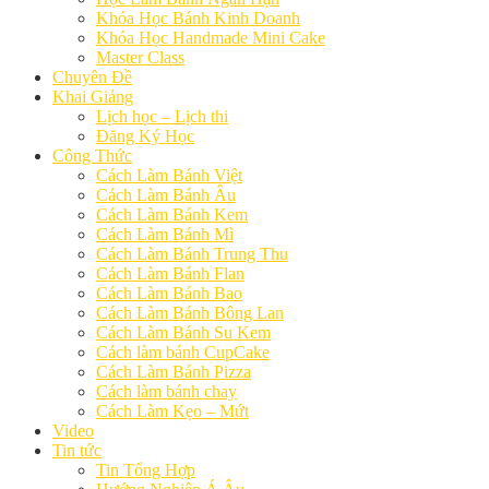
Khóa Học Bánh Kinh Doanh
Khóa Học Handmade Mini Cake
Master Class
Chuyên Đề
Khai Giảng
Lịch học – Lịch thi
Đăng Ký Học
Công Thức
Cách Làm Bánh Việt
Cách Làm Bánh Âu
Cách Làm Bánh Kem
Cách Làm Bánh Mì
Cách Làm Bánh Trung Thu
Cách Làm Bánh Flan
Cách Làm Bánh Bao
Cách Làm Bánh Bông Lan
Cách Làm Bánh Su Kem
Cách làm bánh CupCake
Cách Làm Bánh Pizza
Cách làm bánh chay
Cách Làm Kẹo – Mứt
Video
Tin tức
Tin Tổng Hợp