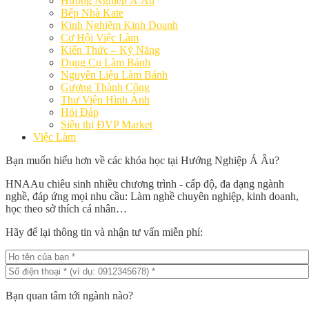
Hướng Nghiệp Á Âu
Bếp Nhà Kate
Kinh Nghiệm Kinh Doanh
Cơ Hội Việc Làm
Kiến Thức – Kỹ Năng
Dụng Cụ Làm Bánh
Nguyên Liệu Làm Bánh
Gương Thành Công
Thư Viện Hình Ảnh
Hỏi Đáp
Siêu thị ĐVP Market
Việc Làm
Bạn muốn hiểu hơn về các khóa học tại Hướng Nghiệp Á Âu?
HNAAu chiêu sinh nhiều chương trình - cấp độ, đa dạng ngành
nghề, đáp ứng mọi nhu cầu: Làm nghề chuyên nghiệp, kinh doanh,
học theo sở thích cá nhân…
Hãy để lại thông tin và nhận tư vấn miễn phí:
Bạn quan tâm tới ngành nào?