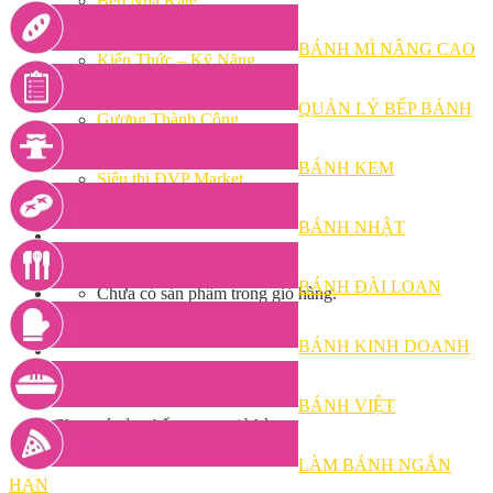
Bếp Nhà Kate
Kinh Nghiệm Kinh Doanh
Cơ Hội Việc Làm
BÁNH MÌ NÂNG CAO
Kiến Thức – Kỹ Năng
Dụng Cụ Làm Bánh
Nguyên Liệu Làm Bánh
QUẢN LÝ BẾP BÁNH
Gương Thành Công
Thư Viện Hình Ảnh
Hỏi Đáp
BÁNH KEM
Siêu thị ĐVP Market
Việc Làm
BÁNH NHẬT
BÁNH ĐÀI LOAN
Chưa có sản phẩm trong giỏ hàng.
BÁNH KINH DOANH
Giỏ hàng
BÁNH VIỆT
Chưa có sản phẩm trong giỏ hàng.
LÀM BÁNH NGẮN
HẠN