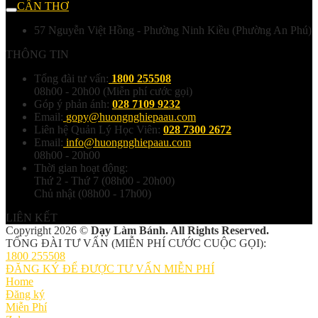
CẦN THƠ
57 Nguyễn Việt Hồng - Phường Ninh Kiều (Phường An Phú)
THÔNG TIN
Tổng đài tư vấn:
1800 255508
08h00 - 20h00 (Miễn phí cước gọi)
Góp ý phản ánh:
028 7109 9232
Email:
gopy@huongnghiepaau.com
Liên hệ Quản Lý Học Viên:
028 7300 2672
Email:
info@huongnghiepaau.com
08h00 - 20h00
Thời gian hoạt động:
Thứ 2 - Thứ 7 (08h00 - 20h00)
Chủ nhật (08h00 - 17h00)
LIÊN KẾT
Copyright 2026 ©
Dạy Làm Bánh. All Rights Reserved.
TỔNG ĐÀI TƯ VẤN (MIỄN PHÍ CƯỚC CUỘC GỌI):
1800 255508
ĐĂNG KÝ ĐỂ ĐƯỢC TƯ VẤN MIỄN PHÍ
Home
Đăng ký
Miễn Phí