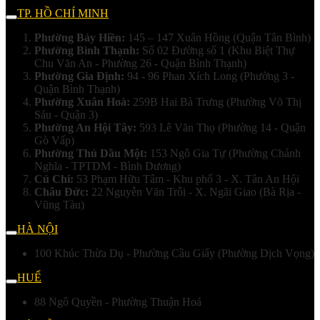
TP. HỒ CHÍ MINH
Phường Bảy Hiền:
145 – 147 Xuân Hồng (Quận Tân Bình)
Phường Bình Thạnh:
Số 02 Đường số 1 (Khu Biệt Thự
Chu Văn An - Phường 26 - Quận Bình Thạnh)
Phường Gia Định:
94 - 96 Phan Xích Long (Phường 3 -
Quận Bình Thạnh)
Phường Xuân Hoà:
259B Hai Bà Trưng (Phường Võ Thị
Sáu - Quận 3)
Phường An Hội Tây:
593 Lê Văn Thọ (Phường 14 - Quận
Gò Vấp)
Phường Thủ Dầu Một:
153 Ngô Gia Tự (Phường Chánh
Nghĩa - TPTDM - Bình Dương)
Củ Chi:
53 Phạm Hữu Tâm - Khu phố 3 - X. Tân An Hội
Châu Đức:
22 Nguyễn Văn Trỗi - X. Ngãi Giao (Bà Rịa -
Vũng Tàu)
HÀ NỘI
100 Khúc Thừa Dụ - Phường Cầu Giấy (Phường Dịch Vọng)
HUẾ
88 Ngô Quyền - Phường Thuận Hoá