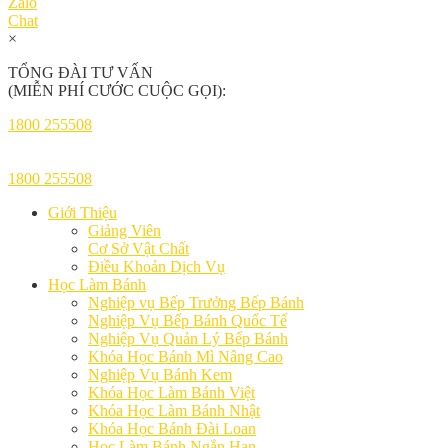
Zalo
Chat
×
TỔNG ĐÀI TƯ VẤN
(MIỄN PHÍ CƯỚC CUỘC GỌI):
1800 255508
1800 255508
Giới Thiệu
Giảng Viên
Cơ Sở Vật Chất
Điều Khoản Dịch Vụ
Học Làm Bánh
Nghiệp vụ Bếp Trưởng Bếp Bánh
Nghiệp Vụ Bếp Bánh Quốc Tế
Nghiệp Vụ Quản Lý Bếp Bánh
Khóa Học Bánh Mì Nâng Cao
Nghiệp Vụ Bánh Kem
Khóa Học Làm Bánh Việt
Khóa Học Làm Bánh Nhật
Khóa Học Bánh Đài Loan
Học Làm Bánh Ngắn Hạn