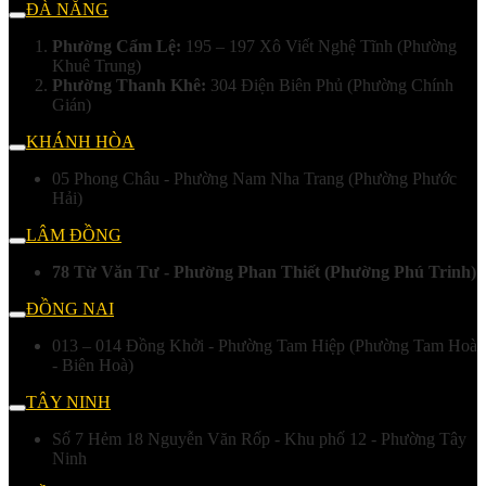
ĐÀ NẴNG
Phường Cẩm Lệ:
195 – 197 Xô Viết Nghệ Tĩnh (Phường
Khuê Trung)
Phường Thanh Khê:
304 Điện Biên Phủ (Phường Chính
Gián)
KHÁNH HÒA
05 Phong Châu - Phường Nam Nha Trang (Phường Phước
Hải)
LÂM ĐỒNG
78 Từ Văn Tư - Phường Phan Thiết (Phường Phú Trinh)
ĐỒNG NAI
013 – 014 Đồng Khởi - Phường Tam Hiệp (Phường Tam Hoà
- Biên Hoà)
TÂY NINH
Số 7 Hẻm 18 Nguyễn Văn Rốp - Khu phố 12 - Phường Tây
Ninh