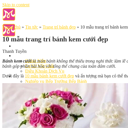
Skip to content
Trang chủ
»
Tin tức
»
Trang trí bánh đẹp
»
10 mẫu trang trí bánh kem
10 mẫu trang trí bánh kem cưới đẹp
Thanh Tuyền
Giới Thiệu
Giảng Viên
Bánh kem cưới
là món bánh không thể thiếu trong nghi thức làm lễ 
Cơ Sở Vật Chất
bánh góp phần hài hòa với tổng thể chung của toàn đám cưới.
Điều Khoản Dịch Vụ
Dưới đây là
10 mẫu bánh kem cưới đẹp
và ấn tượng mà bạn có thể tha
Học Làm Bánh
Nghiệp vụ Bếp Trưởng Bếp Bánh
Nghiệp Vụ Bếp Bánh Quốc Tế
Nghiệp Vụ Quản Lý Bếp Bánh
Khóa Học Bánh Mì Nâng Cao
Nghiệp Vụ Bánh Kem
Khóa Học Làm Bánh Việt
Khóa Học Làm Bánh Nhật
Khóa Học Bánh Đài Loan
Học Làm Bánh Ngắn Hạn
Khóa Học Bánh Kinh Doanh