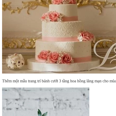
Thêm một mẫu trang trí bánh cưới 3 tầng hoa hồng lãng mạn cho mùa