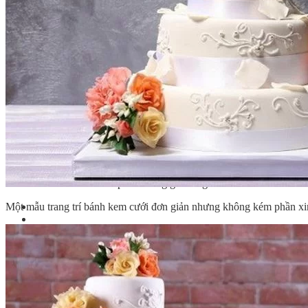
Bếp Nhà Kate
Kinh Nghiệm Kinh Doanh
Cơ Hội Việc Làm
Kiến Thức – Kỹ Năng
Dụng Cụ Làm Bánh
Nguyên Liệu Làm Bánh
Gương Thành Công
Thư Viện Hình Ảnh
Hỏi Đáp
Siêu thị ĐVP Market
Việc Làm
Chưa có sản phẩm trong giỏ hàng.
Một mẫu trang trí bánh kem cưới đơn giản nhưng không kém phần xi
Giỏ hàng
Chưa có sản phẩm trong giỏ hàng.