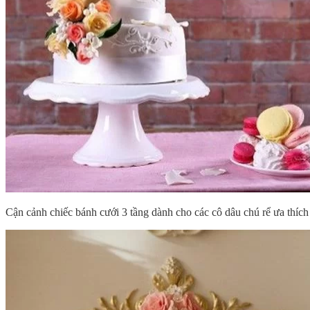
Cận cảnh chiếc bánh cưới 3 tầng dành cho các cô dâu chú rể ưa thích 