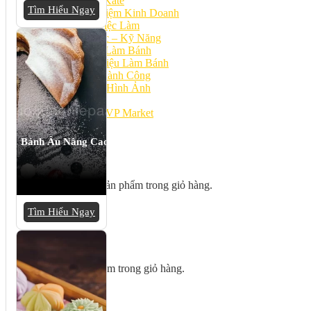
Bếp Nhà Kate
Tìm Hiểu Ngay
Kinh Nghiệm Kinh Doanh
Cơ Hội Việc Làm
Kiến Thức – Kỹ Năng
Dụng Cụ Làm Bánh
Nguyên Liệu Làm Bánh
Gương Thành Công
Thư Viện Hình Ảnh
Hỏi Đáp
Siêu thị ĐVP Market
Việc Làm
Bánh Âu Nâng Cao
Chưa có sản phẩm trong giỏ hàng.
Tìm Hiểu Ngay
Giỏ hàng
Chưa có sản phẩm trong giỏ hàng.