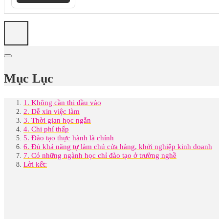
Mục Lục
1. Không cần thi đầu vào
2. Dễ xin việc làm
3. Thời gian học ngắn
4. Chi phí thấp
5. Đào tạo thực hành là chính
6. Đủ khả năng tự làm chủ cửa hàng, khởi nghiệp kinh doanh
7. Có những ngành học chỉ đào tạo ở trường nghề
Lời kết: