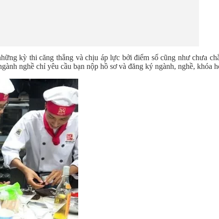
hững kỳ thi căng thẳng và chịu áp lực bởi điểm số cũng như chưa ch
ố ngành nghề chỉ yêu cầu bạn nộp hồ sơ và đăng ký ngành, nghề, khóa h