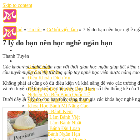
Skip to content
Trang chủ
»
Tin tức
»
Cơ hội việc làm
»
7 lý do bạn nên học nghề ng
7 lý do bạn nên học nghề ngắn hạn
Thanh Tuyền
Giới Thiệu
Giảng Viên
Các khóa học nghề ngắn hạn với thời gian học ngắn giúp tiết kiệm 
Cơ Sở Vật Chất
cầu tuyển dụng của thị trường giúp tay nghề học viên được nâng cao r
Điều Khoản Dịch Vụ
Không phải ai cũng có đủ điều kiện và khả năng để vào các trường đ
Học Làm Bánh
và rèn luyện để tìm kiếm cơ hội việc làm. Theo số liệu thống kê của 
Nghiệp vụ Bếp Trưởng Bếp Bánh
Nghiệp Vụ Bếp Bánh Quốc Tế
Dưới đây là 7 lý do cho bạn thấy rằng tham gia các khóa học nghề n
Nghiệp Vụ Quản Lý Bếp Bánh
Khóa Học Bánh Mì Nâng Cao
Nghiệp Vụ Bánh Kem
Khóa Học Làm Bánh Việt
Khóa Học Làm Bánh Nhật
Khóa Học Bánh Đài Loan
Học Làm Bánh Ngắn Hạn
Khóa Học Bánh Kinh Doanh