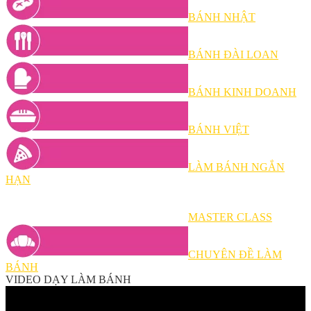
BÁNH NHẬT
BÁNH ĐÀI LOAN
BÁNH KINH DOANH
BÁNH VIỆT
LÀM BÁNH NGẮN
HẠN
MASTER CLASS
CHUYÊN ĐỀ LÀM
BÁNH
VIDEO DẠY LÀM BÁNH