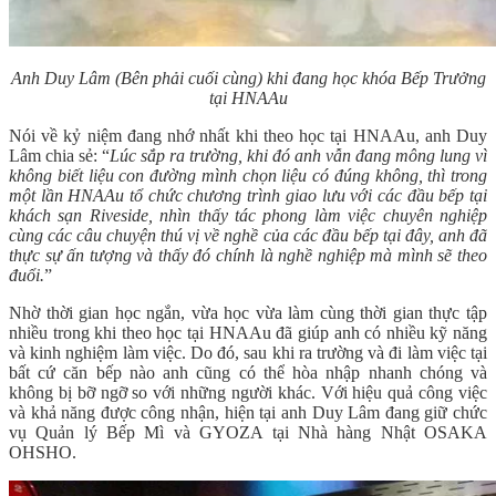
Anh Duy Lâm (Bên phải cuối cùng) khi đang học khóa Bếp Trưởng
tại HNAAu
Nói về kỷ niệm đang nhớ nhất khi theo học tại HNAAu, anh Duy
Lâm chia sẻ: “
Lúc sắp ra trường, khi đó anh vẫn đang mông lung vì
không biết liệu con đường mình chọn liệu có đúng không, thì trong
một lần HNAAu tổ chức chương trình giao lưu với các đầu bếp tại
khách sạn Riveside, nhìn thấy tác phong làm việc chuyên nghiệp
cùng các câu chuyện thú vị về nghề của các đầu bếp tại đây, anh đã
thực sự ấn tượng và thấy đó chính là nghề nghiệp mà mình sẽ theo
đuổi.
”
Nhờ thời gian học ngắn, vừa học vừa làm cùng thời gian thực tập
nhiều trong khi theo học tại HNAAu đã giúp anh có nhiều kỹ năng
và kinh nghiệm làm việc. Do đó, sau khi ra trường và đi làm việc tại
bất cứ căn bếp nào anh cũng có thể hòa nhập nhanh chóng và
không bị bỡ ngỡ so với những người khác. Với hiệu quả công việc
và khả năng được công nhận, hiện tại anh Duy Lâm đang giữ chức
vụ Quản lý Bếp Mì và GYOZA tại Nhà hàng Nhật OSAKA
OHSHO.