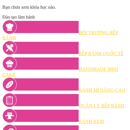
Bạn chưa xem khóa học nào.
Đào tạo làm bánh
BẾP TRƯỞNG BẾP
BÁNH
BẾP BÁNH QUỐC TẾ
HANDMADE MINI
CAKE
BÁNH MÌ NÂNG CAO
QUẢN LÝ BẾP BÁNH
BÁNH KEM