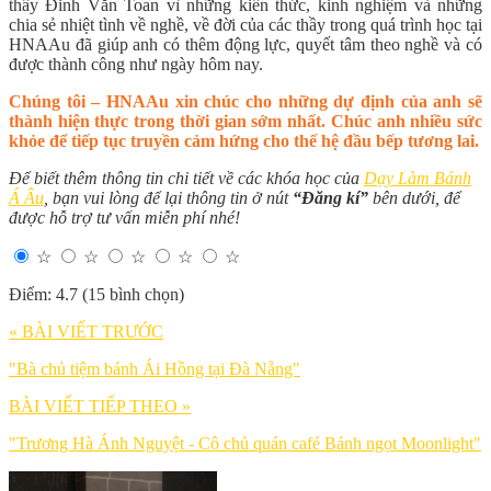
thầy Đinh Văn Toan vì những kiến thức, kinh nghiệm và những
chia sẻ nhiệt tình về nghề, về đời của các thầy trong quá trình học tại
HNAAu đã giúp anh có thêm động lực, quyết tâm theo nghề và có
được thành công như ngày hôm nay.
Chúng tôi – HNAAu xin chúc cho những dự định của anh sẽ
thành hiện thực trong thời gian sớm nhất. Chúc anh nhiều sức
khỏe để tiếp tục truyền cảm hứng cho thế hệ đầu bếp tương lai.
Để biết thêm thông tin chi tiết về các khóa học của
Dạy Làm Bánh
Á Âu
, bạn vui lòng để lại thông tin ở nút
“Đăng kí”
bên dưới, để
được hỗ trợ tư vấn miễn phí nhé!
☆
☆
☆
☆
☆
Điểm: 4.7 (15 bình chọn)
« BÀI VIẾT TRƯỚC
"Bà chủ tiệm bánh Ái Hồng tại Đà Nẵng"
BÀI VIẾT TIẾP THEO »
"Trương Hà Ánh Nguyệt - Cô chủ quán café Bánh ngọt Moonlight"