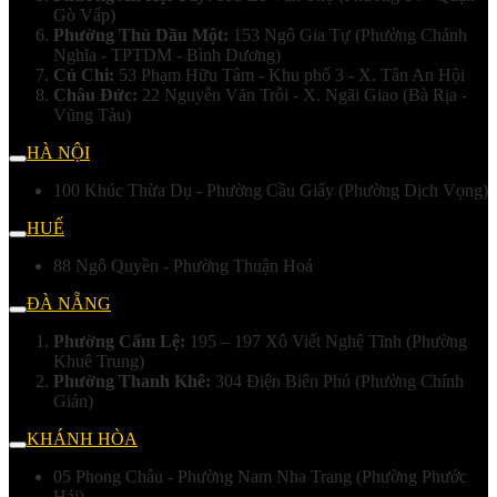
Gò Vấp)
Phường Thủ Dầu Một:
153 Ngô Gia Tự (Phường Chánh
Nghĩa - TPTDM - Bình Dương)
Củ Chi:
53 Phạm Hữu Tâm - Khu phố 3 - X. Tân An Hội
Châu Đức:
22 Nguyễn Văn Trỗi - X. Ngãi Giao (Bà Rịa -
Vũng Tàu)
HÀ NỘI
100 Khúc Thừa Dụ - Phường Cầu Giấy (Phường Dịch Vọng)
HUẾ
88 Ngô Quyền - Phường Thuận Hoá
ĐÀ NẴNG
Phường Cẩm Lệ:
195 – 197 Xô Viết Nghệ Tĩnh (Phường
Khuê Trung)
Phường Thanh Khê:
304 Điện Biên Phủ (Phường Chính
Gián)
KHÁNH HÒA
05 Phong Châu - Phường Nam Nha Trang (Phường Phước
Hải)