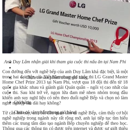
Bếp Nhà Kate
Kinh Nghiệm Kinh Doanh
Cơ Hội Việc Làm
Kiến Thức – Kỹ Năng
Dụng Cụ Làm Bánh
Nguyên Liệu Làm Bánh
Gương Thành Công
Thư Viện Hình Ảnh
Hỏi Đáp
Siêu thị ĐVP Market
Việc Làm
Anh Duy Lâm nhận giải khi tham gia cuộc thi nấu ăn tại Nam Phi
Con đường đến với nghề bếp của anh Duy Lâm khá đặc biệt, là một
trong hai đại diện của Việt Nam tham dự cuộc thi LG Grand Master
Chưa có sản phẩm trong giỏ hàng.
Home Chef Prize 2013 tại Nam Phi, vượt qua 18 đội thi đến từ 18
quốc gia khác nhau và giành giải Quán quân – ngôi vị cao nhất của
cuộc thi. Sau khi trở về, ngọn lửa đam mê nhen nhóm trong đầu
khiến anh suy nghĩ liệu có nên theo đuổi nghề Bếp và chọn nó làm
Giỏ hàng
nghề nghiệp lâu dài hay không?
Chưa có sản phẩm trong giỏ hàng.
Từ câu hỏi này, anh bắt đầu quan tâm về nghề Bếp, cảm thấy cơ hội
nghề nghiệp trong ngành này rất rộng mở, anh lại tiếp tục tìm hiểu
thêm các trung tâm đào tạo ngành Bếp chuyên nghiệp để theo học.
Thông qua các thông tin có được trên internet và được sự giới thiệu