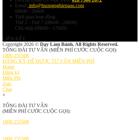
Email:
info@huongnghiepaau.com
08h00 - 20h00
Thời gian hoạt động:
Thứ 2 - Thứ 7 (08h00 - 20h00)
Chủ nhật (08h00 - 17h00)
LIÊN KẾT
Copyright 2026 ©
Dạy Làm Bánh. All Rights Reserved.
TỔNG ĐÀI TƯ VẤN (MIỄN PHÍ CƯỚC CUỘC GỌI):
1800 255508
ĐĂNG KÝ ĐỂ ĐƯỢC TƯ VẤN MIỄN PHÍ
Home
Đăng ký
Miễn Phí
Zalo
Chat
×
TỔNG ĐÀI TƯ VẤN
(MIỄN PHÍ CƯỚC CUỘC GỌI):
1800 255508
1800 255508