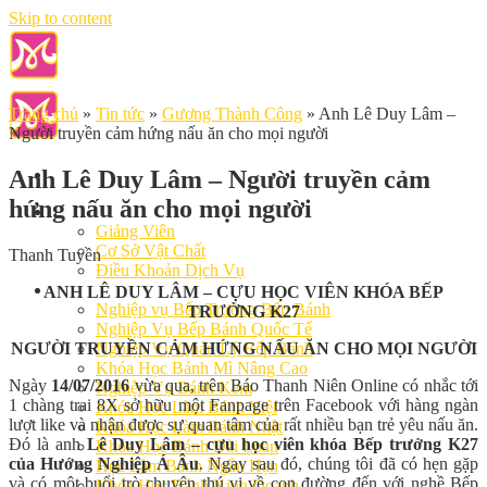
Skip to content
Trang chủ
»
Tin tức
»
Gương Thành Công
»
Anh Lê Duy Lâm –
Người truyền cảm hứng nấu ăn cho mọi người
Anh Lê Duy Lâm – Người truyền cảm
hứng nấu ăn cho mọi người
Giới Thiệu
Giảng Viên
Cơ Sở Vật Chất
Thanh Tuyền
Điều Khoản Dịch Vụ
Học Làm Bánh
ANH LÊ DUY LÂM – CỰU HỌC VIÊN KHÓA BẾP
Nghiệp vụ Bếp Trưởng Bếp Bánh
TRƯỞNG K27
Nghiệp Vụ Bếp Bánh Quốc Tế
NGƯỜI TRUYỀN CẢM HỨNG NẤU ĂN CHO MỌI NGƯỜI
Nghiệp Vụ Quản Lý Bếp Bánh
Khóa Học Bánh Mì Nâng Cao
Ngày
14/07/2016
vừa qua, trên Báo Thanh Niên Online có nhắc tới
Nghiệp Vụ Bánh Kem
1 chàng trai 8X sở hữu một Fanpage trên Facebook với hàng ngàn
Khóa Học Làm Bánh Việt
lượt like và nhận được sự quan tâm của rất nhiều bạn trẻ yêu nấu ăn.
Khóa Học Làm Bánh Nhật
Đó là anh
Lê Duy Lâm – cựu học viên khóa Bếp trưởng K27
Khóa Học Bánh Đài Loan
của Hướng Nghiệp Á Âu
. Ngay sau đó, chúng tôi đã có hẹn gặp
Học Làm Bánh Ngắn Hạn
và có một buổi trò chuyện thú vị về con đường đến với nghề Bếp
Khóa Học Bánh Kinh Doanh