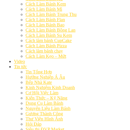
Cách Làm Bánh Kem
Cách Làm Bánh Mì
Cách Làm Bánh Trung Thu
Cách Làm Bánh Flan
Cách Làm Bánh Bao
Cách Làm Bánh Bông Lan
Cách Làm Bánh Su Kem
Cách làm bánh CupCake
Cách Làm Bánh Pizza
Cách làm bánh chay
Cách Làm Kẹo – Mứt
Video
Tin tức
Tin Tổng Hợp
Hướng Nghiệp Á Âu
Bếp Nhà Kate
Kinh Nghiệm Kinh Doanh
Cơ Hội Việc Làm
Kiến Thức – Kỹ Năng
Dụng Cụ Làm Bánh
Nguyên Liệu Làm Bánh
Gương Thành Công
Thư Viện Hình Ảnh
Hỏi Đáp
Siêu thị ĐVP Market