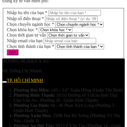
Đăng ký tư vấn miễn phí!
Nhập họ tên của bạn *
Nhập số điện thoại *
Chọn chuyên ngành học *
Chọn khóa học *
Chọn thời gian tư vấn
Nhập email của bạn
Chọn tỉnh thành của bạn *
HƯỚNG NGHIỆP Á ÂU
Hệ Thống Chi Nhánh
TP. HỒ CHÍ MINH
Phường Bảy Hiền:
145 – 147 Xuân Hồng (Quận Tân Bình)
Phường Bình Thạnh:
Số 02 Đường số 1 (Khu Biệt Thự
Chu Văn An - Phường 26 - Quận Bình Thạnh)
Phường Gia Định:
94 - 96 Phan Xích Long (Phường 3 -
Quận Bình Thạnh)
Phường Xuân Hoà:
259B Hai Bà Trưng (Phường Võ Thị
Sáu - Quận 3)
Phường An Hội Tây:
593 Lê Văn Thọ (Phường 14 - Quận