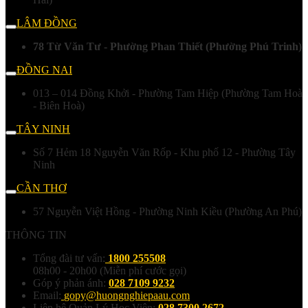
LÂM ĐỒNG
78 Từ Văn Tư - Phường Phan Thiết (Phường Phú Trinh)
ĐỒNG NAI
013 – 014 Đồng Khởi - Phường Tam Hiệp (Phường Tam Hoà
- Biên Hoà)
TÂY NINH
Số 7 Hẻm 18 Nguyễn Văn Rốp - Khu phố 12 - Phường Tây
Ninh
CẦN THƠ
57 Nguyễn Việt Hồng - Phường Ninh Kiều (Phường An Phú)
THÔNG TIN
Tổng đài tư vấn:
1800 255508
08h00 - 20h00 (Miễn phí cước gọi)
Góp ý phản ánh:
028 7109 9232
Email:
gopy@huongnghiepaau.com
Liên hệ Quản Lý Học Viên:
028 7300 2672