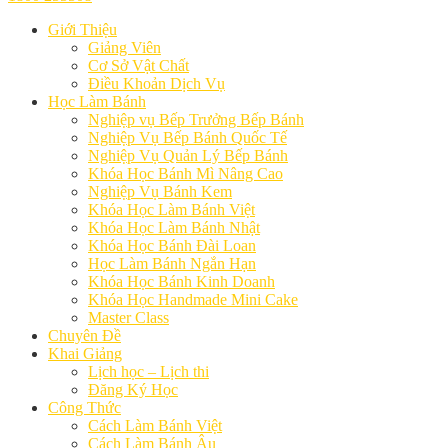
Giới Thiệu
Giảng Viên
Cơ Sở Vật Chất
Điều Khoản Dịch Vụ
Học Làm Bánh
Nghiệp vụ Bếp Trưởng Bếp Bánh
Nghiệp Vụ Bếp Bánh Quốc Tế
Nghiệp Vụ Quản Lý Bếp Bánh
Khóa Học Bánh Mì Nâng Cao
Nghiệp Vụ Bánh Kem
Khóa Học Làm Bánh Việt
Khóa Học Làm Bánh Nhật
Khóa Học Bánh Đài Loan
Học Làm Bánh Ngắn Hạn
Khóa Học Bánh Kinh Doanh
Khóa Học Handmade Mini Cake
Master Class
Chuyên Đề
Khai Giảng
Lịch học – Lịch thi
Đăng Ký Học
Công Thức
Cách Làm Bánh Việt
Cách Làm Bánh Âu