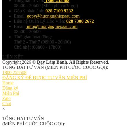
Tổng đài tư vấn:
1800 255508
08h00 - 20h00 (Miễn phí cước gọi)
Góp ý phản ánh:
028 7109 9232
Email:
gopy@huongnghiepaau.com
Liên hệ Quản Lý Học Viên:
028 7300 2672
Email:
info@huongnghiepaau.com
08h00 - 20h00
Thời gian hoạt động:
Thứ 2 - Thứ 7 (08h00 - 20h00)
Chủ nhật (08h00 - 17h00)
LIÊN KẾT
Copyright 2026 ©
Dạy Làm Bánh. All Rights Reserved.
TỔNG ĐÀI TƯ VẤN (MIỄN PHÍ CƯỚC CUỘC GỌI):
1800 255508
ĐĂNG KÝ ĐỂ ĐƯỢC TƯ VẤN MIỄN PHÍ
Home
Đăng ký
Miễn Phí
Zalo
Chat
×
TỔNG ĐÀI TƯ VẤN
(MIỄN PHÍ CƯỚC CUỘC GỌI):