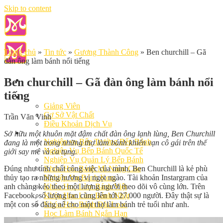
Skip to content
Trang chủ
»
Tin tức
»
Gương Thành Công
»
Ben churchill – Gã
đàn ông làm bánh nổi tiếng
Ben churchill – Gã đàn ông làm bánh nổi
tiếng
Giới Thiệu
Giảng Viên
Cơ Sở Vật Chất
Trần Văn Vinh
Điều Khoản Dịch Vụ
Học Làm Bánh
Sở hữu một khuôn mặt đậm chất đàn ông lạnh lùng, Ben Churchill
Nghiệp vụ Bếp Trưởng Bếp Bánh
đang là một trong những thợ làm bánh khiến vạn cô gái trên thế
Nghiệp Vụ Bếp Bánh Quốc Tế
giới say mê và ca tụng.
Nghiệp Vụ Quản Lý Bếp Bánh
Đúng như tính chất công việc của mình, Ben Churchill là kẻ phù
Khóa Học Bánh Mì Nâng Cao
thủy tạo ra những hương vị ngọt ngào. Tài khoản Instargram của
Nghiệp Vụ Bánh Kem
anh chàng kéo theo một lượng người theo dõi vô cùng lớn. Trên
Khóa Học Làm Bánh Việt
Facebook, số lượng fan cũng lên tới 27.000 người. Đây thật sự là
Khóa Học Làm Bánh Nhật
một con số đáng nể cho một thợ làm bánh trẻ tuổi như anh.
Khóa Học Bánh Đài Loan
Học Làm Bánh Ngắn Hạn
Khóa Học Bánh Kinh Doanh