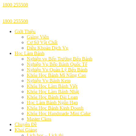
1800 255508
1800 255508
Giới Thiệu
Giảng Viên
Cơ Sở Vật Chất
Điều Khoản Dịch Vụ
Học Làm Bánh
Nghiệp vụ Bếp Trưởng Bếp Bánh
Nghiệp Vụ Bếp Bánh Quốc Tế
Nghiệp Vụ Quản Lý Bếp Bánh
Khóa Học Bánh Mì Nâng Cao
Nghiệp Vụ Bánh Kem
Khóa Học Làm Bánh Việt
Khóa Học Làm Bánh Nhật
Khóa Học Bánh Đài Loan
Học Làm Bánh Ngắn Hạn
Khóa Học Bánh Kinh Doanh
Khóa Học Handmade Mini Cake
Master Class
Chuyên Đề
Khai Giảng
Lịch học – Lịch thi