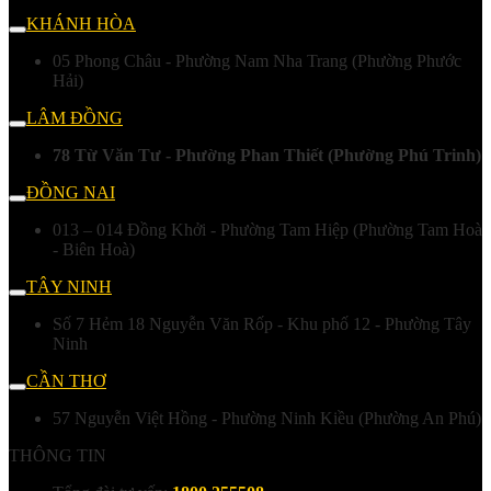
KHÁNH HÒA
05 Phong Châu - Phường Nam Nha Trang (Phường Phước
Hải)
LÂM ĐỒNG
78 Từ Văn Tư - Phường Phan Thiết (Phường Phú Trinh)
ĐỒNG NAI
013 – 014 Đồng Khởi - Phường Tam Hiệp (Phường Tam Hoà
- Biên Hoà)
TÂY NINH
Số 7 Hẻm 18 Nguyễn Văn Rốp - Khu phố 12 - Phường Tây
Ninh
CẦN THƠ
57 Nguyễn Việt Hồng - Phường Ninh Kiều (Phường An Phú)
THÔNG TIN