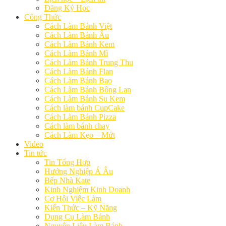
Đăng Ký Học
Công Thức
Cách Làm Bánh Việt
Cách Làm Bánh Âu
Cách Làm Bánh Kem
Cách Làm Bánh Mì
Cách Làm Bánh Trung Thu
Cách Làm Bánh Flan
Cách Làm Bánh Bao
Cách Làm Bánh Bông Lan
Cách Làm Bánh Su Kem
Cách làm bánh CupCake
Cách Làm Bánh Pizza
Cách làm bánh chay
Cách Làm Kẹo – Mứt
Video
Tin tức
Tin Tổng Hợp
Hướng Nghiệp Á Âu
Bếp Nhà Kate
Kinh Nghiệm Kinh Doanh
Cơ Hội Việc Làm
Kiến Thức – Kỹ Năng
Dụng Cụ Làm Bánh
Nguyên Liệu Làm Bánh