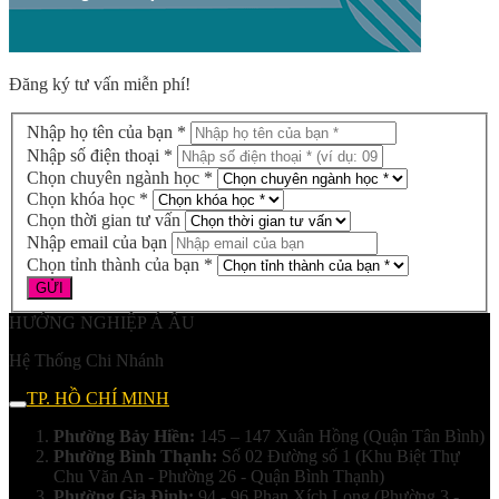
Đăng ký tư vấn miễn phí!
Nhập họ tên của bạn *
Nhập số điện thoại *
Chọn chuyên ngành học *
Chọn khóa học *
Chọn thời gian tư vấn
Nhập email của bạn
Chọn tỉnh thành của bạn *
HƯỚNG NGHIỆP Á ÂU
Hệ Thống Chi Nhánh
TP. HỒ CHÍ MINH
Phường Bảy Hiền:
145 – 147 Xuân Hồng (Quận Tân Bình)
Phường Bình Thạnh:
Số 02 Đường số 1 (Khu Biệt Thự
Chu Văn An - Phường 26 - Quận Bình Thạnh)
Phường Gia Định:
94 - 96 Phan Xích Long (Phường 3 -