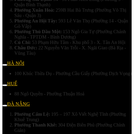
Quận Bình Thạnh)
Phường Xuân Hoà:
259B Hai Bà Trưng (Phường Võ Thị
Sáu - Quận 3)
Phường An Hội Tây:
593 Lê Văn Thọ (Phường 14 - Quận
Gò Vấp)
Phường Thủ Dầu Một:
153 Ngô Gia Tự (Phường Chánh
Nghĩa - TPTDM - Bình Dương)
Củ Chi:
53 Phạm Hữu Tâm - Khu phố 3 - X. Tân An Hội
Châu Đức:
22 Nguyễn Văn Trỗi - X. Ngãi Giao (Bà Rịa -
Vũng Tàu)
HÀ NỘI
100 Khúc Thừa Dụ - Phường Cầu Giấy (Phường Dịch Vọng)
HUẾ
88 Ngô Quyền - Phường Thuận Hoá
ĐÀ NẴNG
Phường Cẩm Lệ:
195 – 197 Xô Viết Nghệ Tĩnh (Phường
Khuê Trung)
Phường Thanh Khê:
304 Điện Biên Phủ (Phường Chính
Gián)