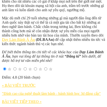
khiến cho rất nhiều các cô gái ở khắp mọi nơi trên thế giới mê mệt.
Họ theo dõi tài khoản mạng xã hội của anh, trầm trồ trước những gì
anh làm và luôn dành cho anh sự yêu quý, ngưỡng mộ.
Mặc dù mới chỉ 29 tuổi nhưng những gì mà người đàn ông đến từ
Anh quốc này thật sự có thể là cả một gia tài cho bất kỳ những ai
theo nghề làm bánh. Chắc chắn trong tương lai, Ben không chỉ
thành công hơn mà sẽ còn nhận được sự yêu mến của mọi người
nhiều hơn nhờ vào bàn tay tài hoa của mình. Thườn xuyên theo dõi
Dạy Làm Bánh Á Âu
(DLBAAu)
để cập nhật thêm nhiều tin tức và
kiến thức ngành bánh thú vị các bạn nhé.
Để biết thêm thông tin chi tiết về các khóa học của
Dạy Làm Bánh
Á Âu
, bạn vui lòng để lại thông tin ở nút
“Đăng kí”
bên dưới, để
được hỗ trợ tư vấn miễn phí nhé!
☆
☆
☆
☆
☆
Điểm: 4.8 (20 bình chọn)
« BÀI VIẾT TRƯỚC
"Đỉnh cao của nghệ thuật làm bánh - bánh hình học 3d đẳng cấp"
BÀI VIẾT TIẾP THEO »