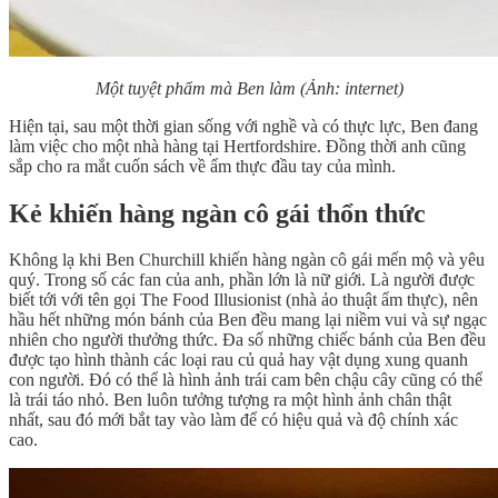
Một tuyệt phẩm mà Ben làm (Ảnh: internet)
Hiện tại, sau một thời gian sống với nghề và có thực lực, Ben đang
làm việc cho một nhà hàng tại Hertfordshire. Đồng thời anh cũng
sắp cho ra mắt cuốn sách về ẩm thực đầu tay của mình.
Kẻ khiến hàng ngàn cô gái thổn thức
Không lạ khi Ben Churchill khiến hàng ngàn cô gái mến mộ và yêu
quý. Trong số các fan của anh, phần lớn là nữ giới. Là người được
biết tới với tên gọi The Food Illusionist (nhà ảo thuật ẩm thực), nên
hầu hết những món bánh của Ben đều mang lại niềm vui và sự ngạc
nhiên cho người thưởng thức. Đa số những chiếc bánh của Ben đều
được tạo hình thành các loại rau củ quả hay vật dụng xung quanh
con người. Đó có thể là hình ảnh trái cam bên chậu cây cũng có thể
là trái táo nhỏ. Ben luôn tưởng tượng ra một hình ảnh chân thật
nhất, sau đó mới bắt tay vào làm để có hiệu quả và độ chính xác
cao.