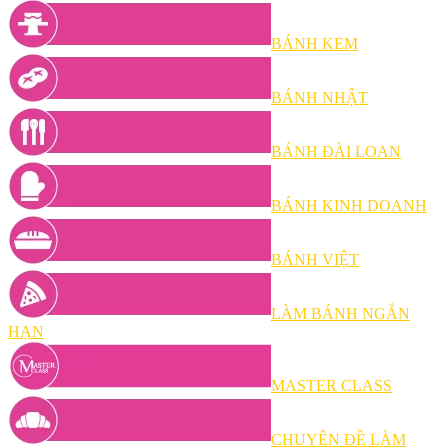
BÁNH KEM
BÁNH NHẬT
BÁNH ĐÀI LOAN
BÁNH KINH DOANH
BÁNH VIỆT
LÀM BÁNH NGẮN
HẠN
MASTER CLASS
CHUYÊN ĐỀ LÀM