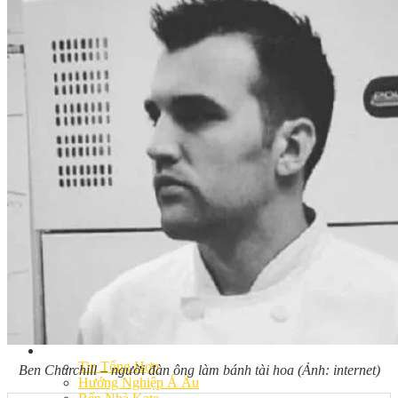
Khóa Học Handmade Mini Cake
Master Class
Chuyên Đề
Khai Giảng
Lịch học – Lịch thi
Đăng Ký Học
Công Thức
Cách Làm Bánh Việt
Cách Làm Bánh Âu
Cách Làm Bánh Kem
Cách Làm Bánh Mì
Cách Làm Bánh Trung Thu
Cách Làm Bánh Flan
Cách Làm Bánh Bao
Cách Làm Bánh Bông Lan
Cách Làm Bánh Su Kem
Cách làm bánh CupCake
Cách Làm Bánh Pizza
Cách làm bánh chay
Cách Làm Kẹo – Mứt
Video
Tin tức
Tin Tổng Hợp
Ben Churchill – người đàn ông làm bánh tài hoa (Ảnh: internet)
Hướng Nghiệp Á Âu