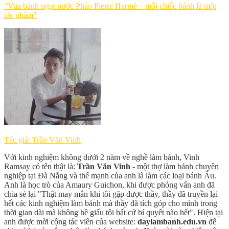
"Vua bánh ngọt nước Pháp Pierre Hermé – mỗi chiếc bánh là một
tác phẩm"
Tác giả: Trần Văn Vinh
Với kinh nghiệm không dưới 2 năm về nghề làm bánh, Vinh
Ramsay có tên thật là:
Trần Văn Vinh
- một thợ làm bánh chuyên
nghiệp tại Đà Nẵng và thế mạnh của anh là làm các loại bánh Âu.
Anh là học trò của Amaury Guichon, khi được phỏng vấn anh đã
chia sẻ lại "Thật may mắn khi tôi gặp được thầy, thầy đã truyền lại
hết các kinh nghiệm làm bánh mà thầy đã tích góp cho mình trong
thời gian dài mà không hề giấu tôi bất cứ bí quyết nào hết". Hiện tại
anh được mời cộng tác viên của website:
daylambanh.edu.vn
để