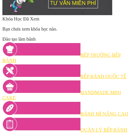
Khóa Học Đã Xem
Bạn chưa xem khóa học nào.
Đào tạo làm bánh
BẾP TRƯỞNG BẾP
BÁNH
BẾP BÁNH QUỐC TẾ
HANDMADE MINI
CAKE
BÁNH MÌ NÂNG CAO
QUẢN LÝ BẾP BÁNH