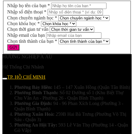
Nhập họ tên của bạn *
Nhập số điện thoại *
Chọn chuyên ngành học *
Chọn khóa học *
Chọn thời gian tư vấn
Nhập email của bạn
Chọn tỉnh thành của bạn *
HƯỚNG NGHIỆP Á ÂU
Hệ Thống Chi Nhánh
TP. HỒ CHÍ MINH
Phường Bảy Hiền:
145 – 147 Xuân Hồng (Quận Tân Bình)
Phường Bình Thạnh:
Số 02 Đường số 1 (Khu Biệt Thự
Chu Văn An - Phường 26 - Quận Bình Thạnh)
Phường Gia Định:
94 - 96 Phan Xích Long (Phường 3 -
Quận Bình Thạnh)
Phường Xuân Hoà:
259B Hai Bà Trưng (Phường Võ Thị
Sáu - Quận 3)
Phường An Hội Tây:
593 Lê Văn Thọ (Phường 14 - Quận
Gò Vấp)