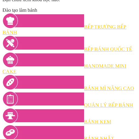
Đào tạo làm bánh
BẾP TRƯỞNG BẾP
BÁNH
BẾP BÁNH QUỐC TẾ
HANDMADE MINI
CAKE
BÁNH MÌ NÂNG CAO
QUẢN LÝ BẾP BÁNH
BÁNH KEM
BÁNH NHẬT