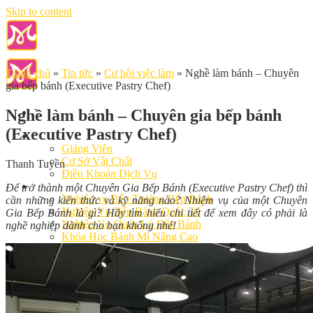
Skip to content
Trang chủ
»
Tin tức
»
Cơ hội việc làm
»
Nghề làm bánh – Chuyên
gia bếp bánh (Executive Pastry Chef)
Nghề làm bánh – Chuyên gia bếp bánh
(Executive Pastry Chef)
Giới Thiệu
Giảng Viên
Cơ Sở Vật Chất
Thanh Tuyền
Điều Khoản Dịch Vụ
Học Làm Bánh
Để trở thành một Chuyên Gia Bếp Bánh (Executive Pastry Chef) thì
Nghiệp vụ Bếp Trưởng Bếp Bánh
cần những kiến thức và kỹ năng nào? Nhiệm vụ của một Chuyên
Nghiệp Vụ Bếp Bánh Quốc Tế
Gia Bếp Bánh là gì? Hãy tìm hiểu chi tiết để xem đây có phải là
Nghiệp Vụ Quản Lý Bếp Bánh
nghề nghiệp dành cho bạn không nhé!
Khóa Học Bánh Mì Nâng Cao
Nghiệp Vụ Bánh Kem
Khóa Học Làm Bánh Việt
Khóa Học Làm Bánh Nhật
Khóa Học Bánh Đài Loan
Học Làm Bánh Ngắn Hạn
Khóa Học Bánh Kinh Doanh