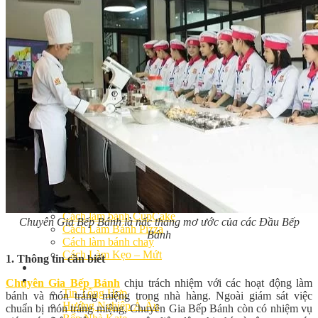
Khóa Học Handmade Mini Cake
Master Class
Chuyên Đề
Khai Giảng
Lịch học – Lịch thi
Đăng Ký Học
Công Thức
Cách Làm Bánh Việt
Cách Làm Bánh Âu
Cách Làm Bánh Kem
Cách Làm Bánh Mì
Cách Làm Bánh Trung Thu
Cách Làm Bánh Flan
Cách Làm Bánh Bao
Cách Làm Bánh Bông Lan
Cách Làm Bánh Su Kem
Cách làm bánh CupCake
Chuyên Gia Bếp Bánh là nấc thang mơ ước của các Đầu Bếp
Cách Làm Bánh Pizza
Bánh
Cách làm bánh chay
Cách Làm Kẹo – Mứt
1. Thông tin cần biết
Video
Tin tức
Chuyên Gia Bếp Bánh
chịu trách nhiệm với các hoạt động làm
Tin Tổng Hợp
bánh và món tráng miệng trong nhà hàng. Ngoài giám sát việc
Hướng Nghiệp Á Âu
chuẩn bị món tráng miệng, Chuyên Gia Bếp Bánh còn có nhiệm vụ