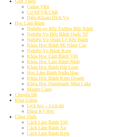
Giới Thiệu
Giảng Viên
Cơ Sở Vật Chất
Điều Khoản Dịch Vụ
Học Làm Bánh
Nghiệp vụ Bếp Trưởng Bếp Bánh
Nghiệp Vụ Bếp Bánh Quốc Tế
Nghiệp Vụ Quản Lý Bếp Bánh
Khóa Học Bánh Mì Nâng Cao
Nghiệp Vụ Bánh Kem
Khóa Học Làm Bánh Việt
Khóa Học Làm Bánh Nhật
Khóa Học Bánh Đài Loan
Học Làm Bánh Ngắn Hạn
Khóa Học Bánh Kinh Doanh
Khóa Học Handmade Mini Cake
Master Class
Chuyên Đề
Khai Giảng
Lịch học – Lịch thi
Đăng Ký Học
Công Thức
Cách Làm Bánh Việt
Cách Làm Bánh Âu
Cách Làm Bánh Kem