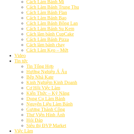
Cách Làm Bánh Mì
Cách Làm Bánh Trung Thu
Cách Làm Bánh Flan
Cách Làm Bánh Bao
Cách Làm Bánh Bông Lan
Cách Làm Bánh Su Kem
Cách làm bánh CupCake
Cách Làm Bánh Pizza
Cách làm bánh chay
Cách Làm Kẹo – Mứt
Video
Tin tức
Tin Tổng Hợp
Hướng Nghiệp Á Âu
Bếp Nhà Kate
Kinh Nghiệm Kinh Doanh
Cơ Hội Việc Làm
Kiến Thức – Kỹ Năng
Dụng Cụ Làm Bánh
Nguyên Liệu Làm Bánh
Gương Thành Công
Thư Viện Hình Ảnh
Hỏi Đáp
Siêu thị ĐVP Market
Việc Làm