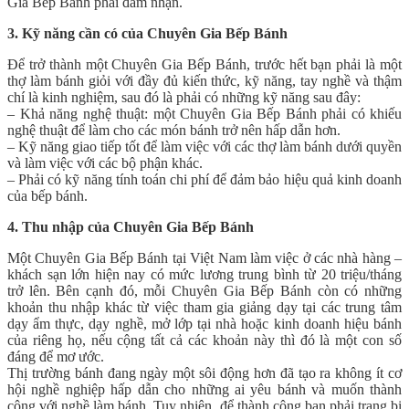
Gia Bếp Bánh phải đảm nhận.
3. Kỹ năng cần có của Chuyên Gia Bếp Bánh
Để trở thành một Chuyên Gia Bếp Bánh, trước hết bạn phải là một
thợ làm bánh giỏi với đầy đủ kiến thức, kỹ năng, tay nghề và thậm
chí là kinh nghiệm, sau đó là phải có những kỹ năng sau đây:
– Khả năng nghệ thuật: một Chuyên Gia Bếp Bánh phải có khiếu
nghệ thuật để làm cho các món bánh trở nên hấp dẫn hơn.
– Kỹ năng giao tiếp tốt để làm việc với các thợ làm bánh dưới quyền
và làm việc với các bộ phận khác.
– Phải có kỹ năng tính toán chi phí để đảm bảo hiệu quả kinh doanh
của bếp bánh.
4. Thu nhập của Chuyên Gia Bếp Bánh
Một Chuyên Gia Bếp Bánh tại Việt Nam làm việc ở các nhà hàng –
khách sạn lớn hiện nay có mức lương trung bình từ 20 triệu/tháng
trở lên. Bên cạnh đó, mỗi Chuyên Gia Bếp Bánh còn có những
khoản thu nhập khác từ việc tham gia giảng dạy tại các trung tâm
dạy ẩm thực, dạy nghề, mở lớp tại nhà hoặc kinh doanh hiệu bánh
của riêng họ, nếu cộng tất cả các khoản này thì đó là một con số
đáng để mơ ước.
Thị trường bánh đang ngày một sôi động hơn đã tạo ra không ít cơ
hội nghề nghiệp hấp dẫn cho những ai yêu bánh và muốn thành
công với nghề làm bánh. Tuy nhiên, để thành công bạn phải trang bị