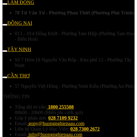
LÂM ĐỒNG
78 Từ Văn Tư - Phường Phan Thiết (Phường Phú Trinh)
ĐỒNG NAI
013 – 014 Đồng Khởi - Phường Tam Hiệp (Phường Tam Hoà
- Biên Hoà)
TÂY NINH
Số 7 Hẻm 18 Nguyễn Văn Rốp - Khu phố 12 - Phường Tây
Ninh
CẦN THƠ
57 Nguyễn Việt Hồng - Phường Ninh Kiều (Phường An Phú)
THÔNG TIN
Tổng đài tư vấn:
1800 255508
08h00 - 20h00 (Miễn phí cước gọi)
Góp ý phản ánh:
028 7109 9232
Email:
gopy@huongnghiepaau.com
Liên hệ Quản Lý Học Viên:
028 7300 2672
Email:
info@huongnghiepaau.com