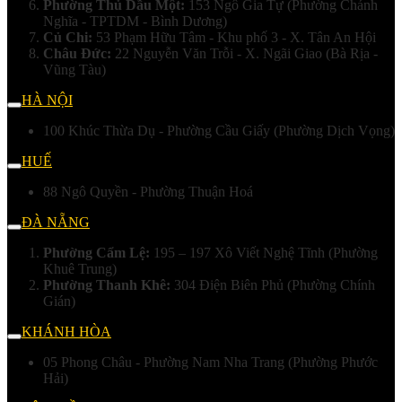
Phường Thủ Dầu Một:
153 Ngô Gia Tự (Phường Chánh
Nghĩa - TPTDM - Bình Dương)
Củ Chi:
53 Phạm Hữu Tâm - Khu phố 3 - X. Tân An Hội
Châu Đức:
22 Nguyễn Văn Trỗi - X. Ngãi Giao (Bà Rịa -
Vũng Tàu)
HÀ NỘI
100 Khúc Thừa Dụ - Phường Cầu Giấy (Phường Dịch Vọng)
HUẾ
88 Ngô Quyền - Phường Thuận Hoá
ĐÀ NẴNG
Phường Cẩm Lệ:
195 – 197 Xô Viết Nghệ Tĩnh (Phường
Khuê Trung)
Phường Thanh Khê:
304 Điện Biên Phủ (Phường Chính
Gián)
KHÁNH HÒA
05 Phong Châu - Phường Nam Nha Trang (Phường Phước
Hải)