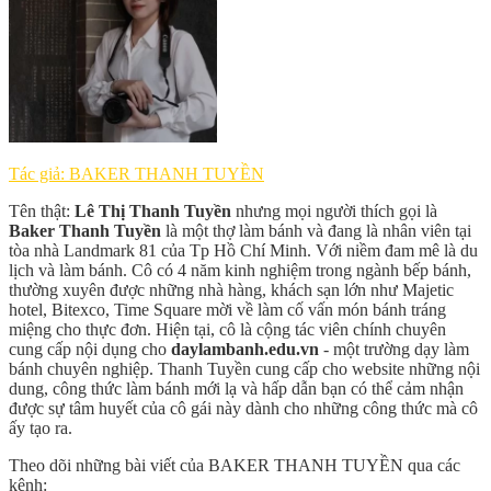
Tác giả: BAKER THANH TUYỀN
Tên thật:
Lê Thị Thanh Tuyền
nhưng mọi người thích gọi là
Baker Thanh Tuyền
là một thợ làm bánh và đang là nhân viên tại
tòa nhà Landmark 81 của Tp Hồ Chí Minh. Với niềm đam mê là du
lịch và làm bánh. Cô có 4 năm kinh nghiệm trong ngành bếp bánh,
thường xuyên được những nhà hàng, khách sạn lớn như Majetic
hotel, Bitexco, Time Square mời về làm cố vấn món bánh tráng
miệng cho thực đơn. Hiện tại, cô là cộng tác viên chính chuyên
cung cấp nội dụng cho
daylambanh.edu.vn
- một trường dạy làm
bánh chuyên nghiệp. Thanh Tuyền cung cấp cho website những nội
dung, công thức làm bánh mới lạ và hấp dẫn bạn có thể cảm nhận
được sự tâm huyết của cô gái này dành cho những công thức mà cô
ấy tạo ra.
Theo dõi những bài viết của BAKER THANH TUYỀN qua các
kênh: