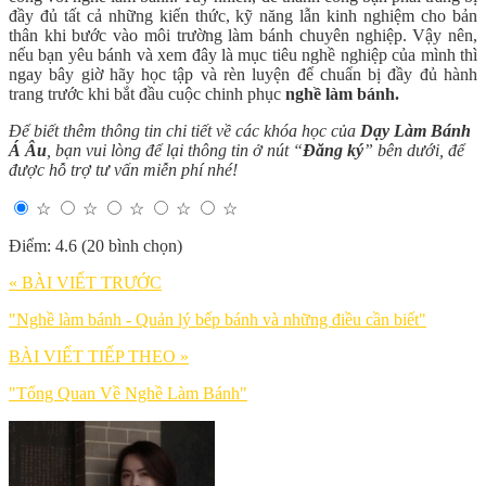
đầy đủ tất cả những kiến thức, kỹ năng lẫn kinh nghiệm cho bản
thân khi bước vào môi trường làm bánh chuyên nghiệp. Vậy nên,
nếu bạn yêu bánh và xem đây là mục tiêu nghề nghiệp của mình thì
ngay bây giờ hãy học tập và rèn luyện để chuẩn bị đầy đủ hành
trang trước khi bắt đầu cuộc chinh phục
nghề làm bánh
.
Để biết thêm thông tin chi tiết về các khóa học của
Dạy Làm Bánh
Á Âu
, bạn vui lòng để lại thông tin ở nút “
Đăng ký
” bên dưới, để
được hỗ trợ tư vấn miễn phí nhé!
☆
☆
☆
☆
☆
Điểm: 4.6 (20 bình chọn)
« BÀI VIẾT TRƯỚC
"Nghề làm bánh - Quản lý bếp bánh và những điều cần biết"
BÀI VIẾT TIẾP THEO »
"Tổng Quan Về Nghề Làm Bánh"