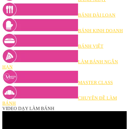
BÁNH ĐÀI LOAN
BÁNH KINH DOANH
BÁNH VIỆT
LÀM BÁNH NGẮN
HẠN
MASTER CLASS
CHUYÊN ĐỀ LÀM
BÁNH
VIDEO DẠY LÀM BÁNH