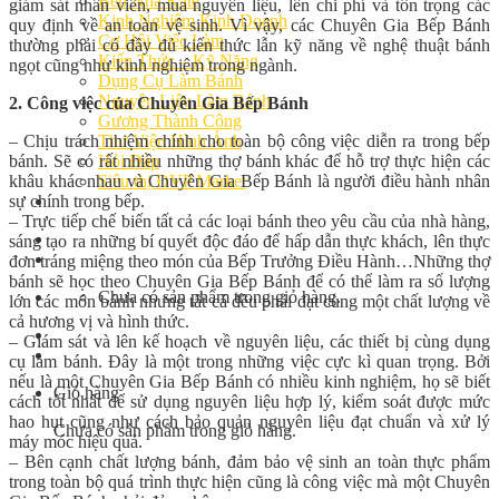
Bếp Nhà Kate
giám sát nhân viên, mua nguyên liệu, lên chi phí và tôn trọng các
Kinh Nghiệm Kinh Doanh
quy định về an toàn vệ sinh. Vì vậy, các Chuyên Gia Bếp Bánh
Cơ Hội Việc Làm
thường phải có đầy đủ kiến thức lẫn kỹ năng về nghệ thuật bánh
Kiến Thức – Kỹ Năng
ngọt cũng như kinh nghiệm trong ngành.
Dụng Cụ Làm Bánh
Nguyên Liệu Làm Bánh
2. Công việc của Chuyên Gia Bếp Bánh
Gương Thành Công
– Chịu trách nhiệm chính cho toàn bộ công việc diễn ra trong bếp
Thư Viện Hình Ảnh
bánh. Sẽ có rất nhiều những thợ bánh khác để hỗ trợ thực hiện các
Hỏi Đáp
khâu khác nhau và Chuyên Gia Bếp Bánh là người điều hành nhân
Siêu thị ĐVP Market
sự chính trong bếp.
Việc Làm
– Trực tiếp chế biến tất cả các loại bánh theo yêu cầu của nhà hàng,
sáng tạo ra những bí quyết độc đáo để hấp dẫn thực khách, lên thực
đơn tráng miệng theo món của Bếp Trưởng Điều Hành…Những thợ
bánh sẽ học theo Chuyên Gia Bếp Bánh để có thể làm ra số lượng
Chưa có sản phẩm trong giỏ hàng.
lớn các món bánh nhưng tất cả đều phải đạt cùng một chất lượng về
cả hương vị và hình thức.
– Giám sát và lên kế hoạch về nguyên liệu, các thiết bị cùng dụng
cụ làm bánh. Đây là một trong những việc cực kì quan trọng. Bởi
nếu là một Chuyên Gia Bếp Bánh có nhiều kinh nghiệm, họ sẽ biết
Giỏ hàng
cách tốt nhất để sử dụng nguyên liệu hợp lý, kiểm soát được mức
hao hụt cũng như cách bảo quản nguyên liệu đạt chuẩn và xử lý
Chưa có sản phẩm trong giỏ hàng.
máy móc hiệu quả.
– Bên cạnh chất lượng bánh, đảm bảo vệ sinh an toàn thực phẩm
trong toàn bộ quá trình thực hiện cũng là công việc mà một Chuyên