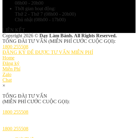
08h00 - 20h00
Thời gian hoạt động:
Thứ 2 - Thứ 7 (08h00 - 20h00)
Chủ nhật (08h00 - 17h00)
LIÊN KẾT
Copyright 2026 ©
Dạy Làm Bánh. All Rights Reserved.
TỔNG ĐÀI TƯ VẤN (MIỄN PHÍ CƯỚC CUỘC GỌI):
1800 255508
ĐĂNG KÝ ĐỂ ĐƯỢC TƯ VẤN MIỄN PHÍ
Home
Đăng ký
Miễn Phí
Zalo
Chat
×
TỔNG ĐÀI TƯ VẤN
(MIỄN PHÍ CƯỚC CUỘC GỌI):
1800 255508
1800 255508