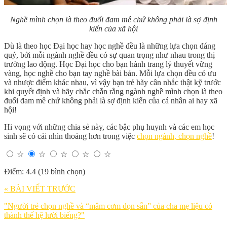
Nghề mình chọn là theo đuổi đam mê chứ không phải là sợ định
kiến của xã hội
Dù là theo học Đại học hay học nghề đều là những lựa chọn đáng
quý, bởi mỗi ngành nghề đều có sự quan trọng như nhau trong thị
trường lao động. Học Đại học cho bạn hành trang lý thuyết vững
vàng, học nghề cho bạn tay nghề bài bản. Mỗi lựa chọn đều có ưu
và nhược điểm khác nhau, vì vậy bạn trẻ hãy cân nhắc thật kỹ trước
khi quyết định và hãy chắc chắn rằng ngành nghề mình chọn là theo
đuổi đam mê chứ không phải là sợ định kiến của cá nhân ai hay xã
hội!
Hi vọng với những chia sẻ này, các bậc phụ huynh và các em học
sinh sẽ có cái nhìn thoáng hơn trong việc
chọn ngành, chọn nghề
!
☆
☆
☆
☆
☆
Điểm: 4.4 (19 bình chọn)
« BÀI VIẾT TRƯỚC
"Người trẻ chọn nghề và “mâm cơm dọn sẵn” của cha mẹ liệu có
thành thế hệ lười biếng?"