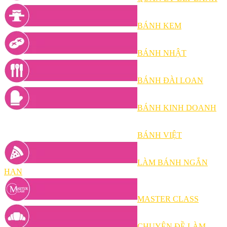
BÁNH KEM
BÁNH NHẬT
BÁNH ĐÀI LOAN
BÁNH KINH DOANH
BÁNH VIỆT
LÀM BÁNH NGẮN
HẠN
MASTER CLASS
CHUYÊN ĐỀ LÀM