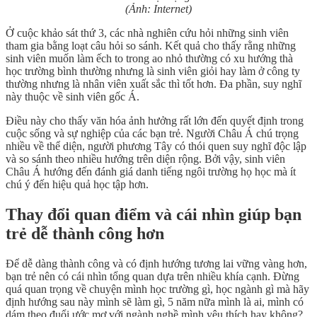
(Ảnh: Internet)
Ở cuộc khảo sát thứ 3, các nhà nghiên cứu hỏi những sinh viên
tham gia bằng loạt câu hỏi so sánh. Kết quả cho thấy rằng những
sinh viên muốn làm ếch to trong ao nhỏ thường có xu hướng thà
học trường bình thường nhưng là sinh viên giỏi hay làm ở công ty
thường nhưng là nhân viên xuất sắc thì tốt hơn. Đa phần, suy nghĩ
này thuộc về sinh viên gốc Á.
Điều này cho thấy văn hóa ảnh hưởng rất lớn đến quyết định trong
cuộc sống và sự nghiệp của các bạn trẻ. Người Châu Á chú trọng
nhiều về thể diện, người phương Tây có thói quen suy nghĩ độc lập
và so sánh theo nhiều hướng trên diện rộng. Bởi vậy, sinh viên
Châu Á hướng đến đánh giá danh tiếng ngôi trường họ học mà ít
chú ý đến hiệu quả học tập hơn.
Thay đổi quan điểm và cái nhìn giúp bạn
trẻ dễ thành công hơn
Để dễ dàng thành công và có định hướng tương lai vững vàng hơn,
bạn trẻ nên có cái nhìn tổng quan dựa trên nhiều khía cạnh. Đừng
quá quan trọng về chuyện mình học trường gì, học ngành gì mà hãy
định hướng sau này mình sẽ làm gì, 5 năm nữa mình là ai, mình có
dám theo đuổi ước mơ với ngành nghề mình yêu thích hay không?