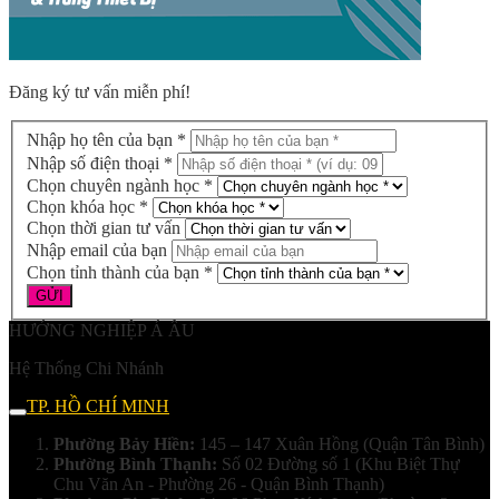
Đăng ký tư vấn miễn phí!
Nhập họ tên của bạn *
Nhập số điện thoại *
Chọn chuyên ngành học *
Chọn khóa học *
Chọn thời gian tư vấn
Nhập email của bạn
Chọn tỉnh thành của bạn *
HƯỚNG NGHIỆP Á ÂU
Hệ Thống Chi Nhánh
TP. HỒ CHÍ MINH
Phường Bảy Hiền:
145 – 147 Xuân Hồng (Quận Tân Bình)
Phường Bình Thạnh:
Số 02 Đường số 1 (Khu Biệt Thự
Chu Văn An - Phường 26 - Quận Bình Thạnh)