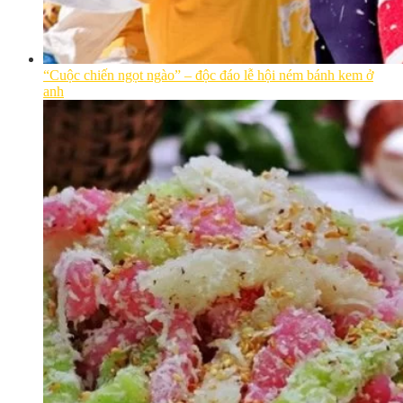
“Cuộc chiến ngọt ngào” – độc đáo lễ hội ném bánh kem ở
anh