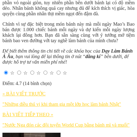
phần vỏ ngoài giòn, tuy nhiên phần bên dưới bánh lại có độ mềm
dẻo. Nhân bánh không quá cay nhưng đủ để kích thích vị giác, hòa
quyện cùng phần nhân thịt mềm ngọt đến đậm đà.
Chính vì sự đặc biệt trong món bánh này mà mỗi ngày Mao’s Bao
bán được 1.000 chiếc bánh mỗi ngày và dự kiến mỗi ngày lượng
khách lại đông hơn. Bạn đã sẵn sàng cùng với ý tưởng mở tiệm
bánh bao ven đường với tay nghề làm bánh của mình chưa?
Để biết thêm thông tin chi tiết về các khóa học của
Dạy Làm Bánh
Á Âu
, bạn vui lòng để lại thông tin ở nút “
đăng kí
” bên dưới, để
được hỗ trợ tư vấn miễn phí nhé!
☆
☆
☆
☆
☆
Điểm: 4.7 (14 bình chọn)
« BÀI VIẾT TRƯỚC
"Những điều thú vị khi tham gia một lớp học làm bánh Nhật"
BÀI VIẾT TIẾP THEO »
"Nước Nga đón các đội tuyển World Cup bằng bánh mì và muối"