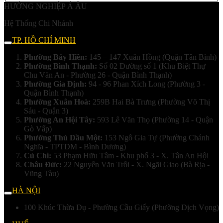
HƯỚNG NGHIỆP Á ÂU
Hệ Thống Chi Nhánh
TP. HỒ CHÍ MINH
Phường Bảy Hiền:
145 – 147 Xuân Hồng (Quận Tân Bình)
Phường Bình Thạnh:
Số 02 Đường số 1 (Khu Biệt Thự
Chu Văn An - Phường 26 - Quận Bình Thạnh)
Phường Gia Định:
94 - 96 Phan Xích Long (Phường 3 -
Quận Bình Thạnh)
Phường Xuân Hoà:
259B Hai Bà Trưng (Phường Võ Thị
Sáu - Quận 3)
Phường An Hội Tây:
593 Lê Văn Thọ (Phường 14 - Quận
Gò Vấp)
Phường Thủ Dầu Một:
153 Ngô Gia Tự (Phường Chánh
Nghĩa - TPTDM - Bình Dương)
Củ Chi:
53 Phạm Hữu Tâm - Khu phố 3 - X. Tân An Hội
Châu Đức:
22 Nguyễn Văn Trỗi - X. Ngãi Giao (Bà Rịa -
Vũng Tàu)
HÀ NỘI
100 Khúc Thừa Dụ - Phường Cầu Giấy (Phường Dịch Vọng)