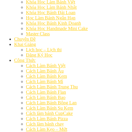
Khóa Học Làm Bánh Việt
Khóa Học Làm Bánh Nhật
Khóa Học Bánh Đài Loan
Học Làm Bánh Ngắn Hạn
Khóa Học Bánh Kinh Doanh
Khóa Học Handmade Mini Cake
Master Class
Chuyên Đề
Khai Giảng
Lịch học – Lịch thi
Đăng Ký Học
Công Thức
Cách Làm Bánh Việt
Cách Làm Bánh Âu
Cách Làm Bánh Kem
Cách Làm Bánh Mì
Cách Làm Bánh Trung Thu
Cách Làm Bánh Flan
Cách Làm Bánh Bao
Cách Làm Bánh Bông Lan
Cách Làm Bánh Su Kem
Cách làm bánh CupCake
Cách Làm Bánh Pizza
Cách làm bánh chay
Cách Làm Kẹo – Mứt