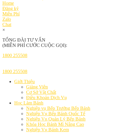
Home
Đăng ký
Miễn Phí
Zalo
Chat
×
TỔNG ĐÀI TƯ VẤN
(MIỄN PHÍ CƯỚC CUỘC GỌI):
1800 255508
1800 255508
Giới Thiệu
Giảng Viên
Cơ Sở Vật Chất
Điều Khoản Dịch Vụ
Học Làm Bánh
Nghiệp vụ Bếp Trưởng Bếp Bánh
Nghiệp Vụ Bếp Bánh Quốc Tế
Nghiệp Vụ Quản Lý Bếp Bánh
Khóa Học Bánh Mì Nâng Cao
Nghiệp Vụ Bánh Kem