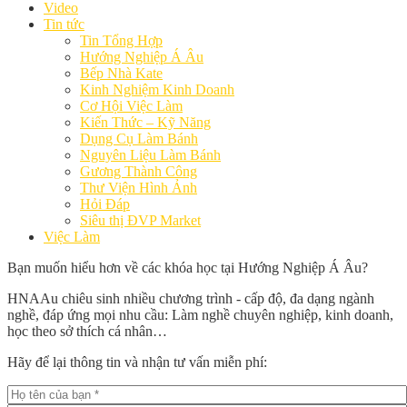
Video
Tin tức
Tin Tổng Hợp
Hướng Nghiệp Á Âu
Bếp Nhà Kate
Kinh Nghiệm Kinh Doanh
Cơ Hội Việc Làm
Kiến Thức – Kỹ Năng
Dụng Cụ Làm Bánh
Nguyên Liệu Làm Bánh
Gương Thành Công
Thư Viện Hình Ảnh
Hỏi Đáp
Siêu thị ĐVP Market
Việc Làm
Bạn muốn hiểu hơn về các khóa học tại Hướng Nghiệp Á Âu?
HNAAu chiêu sinh nhiều chương trình - cấp độ, đa dạng ngành
nghề, đáp ứng mọi nhu cầu: Làm nghề chuyên nghiệp, kinh doanh,
học theo sở thích cá nhân…
Hãy để lại thông tin và nhận tư vấn miễn phí: