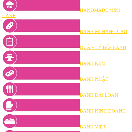
HANDMADE MINI
CAKE
BÁNH MÌ NÂNG CAO
QUẢN LÝ BẾP BÁNH
BÁNH KEM
BÁNH NHẬT
BÁNH ĐÀI LOAN
BÁNH KINH DOANH
BÁNH VIỆT