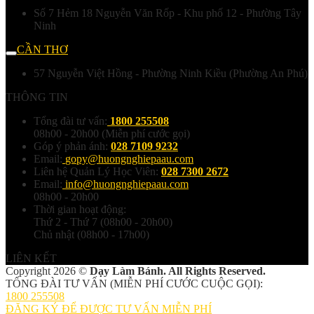
Số 7 Hẻm 18 Nguyễn Văn Rốp - Khu phố 12 - Phường Tây
Ninh
CẦN THƠ
57 Nguyễn Việt Hồng - Phường Ninh Kiều (Phường An Phú)
THÔNG TIN
Tổng đài tư vấn:
1800 255508
08h00 - 20h00 (Miễn phí cước gọi)
Góp ý phản ánh:
028 7109 9232
Email:
gopy@huongnghiepaau.com
Liên hệ Quản Lý Học Viên:
028 7300 2672
Email:
info@huongnghiepaau.com
08h00 - 20h00
Thời gian hoạt động:
Thứ 2 - Thứ 7 (08h00 - 20h00)
Chủ nhật (08h00 - 17h00)
LIÊN KẾT
Copyright 2026 ©
Dạy Làm Bánh. All Rights Reserved.
TỔNG ĐÀI TƯ VẤN (MIỄN PHÍ CƯỚC CUỘC GỌI):
1800 255508
ĐĂNG KÝ ĐỂ ĐƯỢC TƯ VẤN MIỄN PHÍ