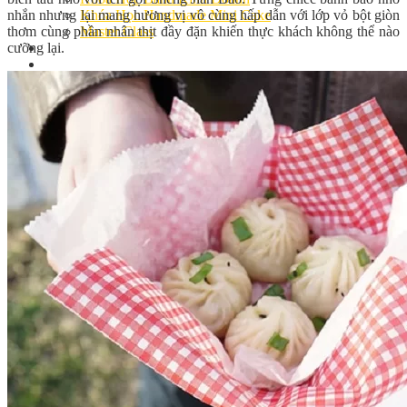
nhắn nhưng lại mang hương vị vô cùng hấp dẫn với lớp vỏ bột giòn
Khóa Học Handmade Mini Cake
thơm cùng phần nhân thịt đầy đặn khiến thực khách không thể nào
Master Class
cưỡng lại.
Chuyên Đề
Khai Giảng
Lịch học – Lịch thi
Đăng Ký Học
Công Thức
Cách Làm Bánh Việt
Cách Làm Bánh Âu
Cách Làm Bánh Kem
Cách Làm Bánh Mì
Cách Làm Bánh Trung Thu
Cách Làm Bánh Flan
Cách Làm Bánh Bao
Cách Làm Bánh Bông Lan
Cách Làm Bánh Su Kem
Cách làm bánh CupCake
Cách Làm Bánh Pizza
Cách làm bánh chay
Cách Làm Kẹo – Mứt
Video
Tin tức
Tin Tổng Hợp
Hướng Nghiệp Á Âu