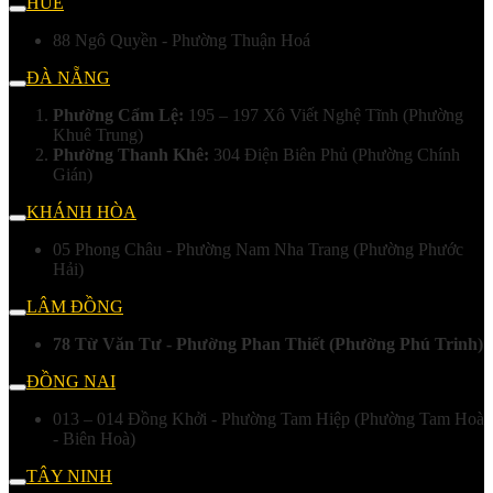
HUẾ
88 Ngô Quyền - Phường Thuận Hoá
ĐÀ NẴNG
Phường Cẩm Lệ:
195 – 197 Xô Viết Nghệ Tĩnh (Phường
Khuê Trung)
Phường Thanh Khê:
304 Điện Biên Phủ (Phường Chính
Gián)
KHÁNH HÒA
05 Phong Châu - Phường Nam Nha Trang (Phường Phước
Hải)
LÂM ĐỒNG
78 Từ Văn Tư - Phường Phan Thiết (Phường Phú Trinh)
ĐỒNG NAI
013 – 014 Đồng Khởi - Phường Tam Hiệp (Phường Tam Hoà
- Biên Hoà)
TÂY NINH