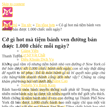
Skip to content
Trang chủ
»
Tin tức
»
Tin tổng hợp
»
Có gì hot mà tiệm bánh ven
đường bán được 1.000 chiếc mỗi ngày?
Có gì hot mà tiệm bánh ven đường bán
được 1.000 chiếc mỗi ngày?
Giới Thiệu
Giảng Viên
Cơ Sở Vật Chất
Thanh Tuyền
Điều Khoản Dịch Vụ
Học Làm Bánh
Không quá rầm rộ nhưng tiệm bánh nhỏ ven đường ở New York có
Nghiệp vụ Bếp Trưởng Bếp Bánh
thể bán được tới 1.000 chiếc bánh mỗi ngày, con số này thật đáng
Nghiệp Vụ Bếp Bánh Quốc Tế
để người ta nể phục. Đó là món bánh gì và bí quyết nào giúp chủ
Nghiệp Vụ Quản Lý Bếp Bánh
cửa hàng kinh doanh thành công đến như vậy? Chúng ta cùng
Khóa Học Bánh Mì Nâng Cao
khám phá trong bài viết dưới đây.
Nghiệp Vụ Bánh Kem
Bánh bao là món bánh truyền thống xuất phát từ Trung Hoa, tuy
Khóa Học Làm Bánh Việt
nhiên món bánh này lại được rất nhiều người trên thế giới yêu thích.
Khóa Học Làm Bánh Nhật
Minh chứng là tiệm bánh nhỏ ở ven con đường tại Thành Phố New
Khóa Học Bánh Đài Loan
York đã bán được 1.000 chiếc bánh bao mỗi ngày chỉ qua một vài
Học Làm Bánh Ngắn Hạn
biến tấu nhỏ với tên gọi Sheng Jian Bao. Từng chiếc bánh bao nhỏ
Khóa Học Bánh Kinh Doanh