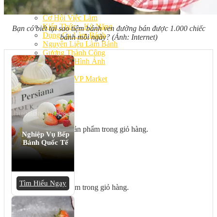
Bếp Nhà Kate
Kinh Nghiệm Kinh Doanh
Cơ Hội Việc Làm
Kiến Thức – Kỹ Năng
Bạn có biết tại sao tiệm bánh ven đường bán được 1.000 chiếc
Dụng Cụ Làm Bánh
bánh mỗi ngày? (Ảnh: Internet)
Nguyên Liệu Làm Bánh
Gương Thành Công
Thư Viện Hình Ảnh
Hỏi Đáp
Siêu thị ĐVP Market
Việc Làm
Chưa có sản phẩm trong giỏ hàng.
Nghiệp Vụ Bếp
Bánh Quốc Tế
Giỏ hàng
Tìm Hiểu Ngay
Chưa có sản phẩm trong giỏ hàng.