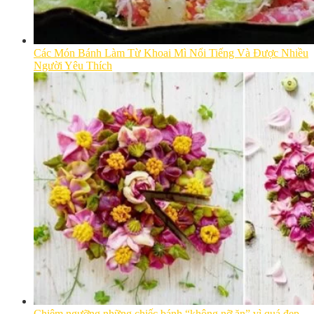
Các Món Bánh Làm Từ Khoai Mì Nổi Tiếng Và Được Nhiều
Người Yêu Thích
Chiêm ngưỡng những chiếc bánh “không nỡ ăn” vì quá đẹp