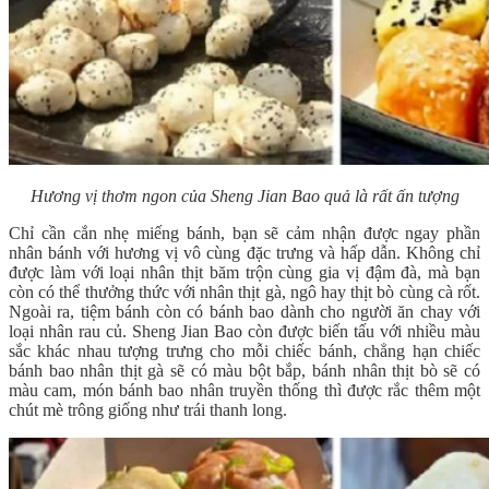
Hương vị thơm ngon của Sheng Jian Bao quả là rất ấn tượng
Chỉ cần cắn nhẹ miếng bánh, bạn sẽ cảm nhận được ngay phần
nhân bánh với hương vị vô cùng đặc trưng và hấp dẫn. Không chỉ
được làm với loại nhân thịt băm trộn cùng gia vị đậm đà, mà bạn
còn có thể thưởng thức với nhân thịt gà, ngô hay thịt bò cùng cà rốt.
Ngoài ra, tiệm bánh còn có bánh bao dành cho người ăn chay với
loại nhân rau củ. Sheng Jian Bao còn được biến tấu với nhiều màu
sắc khác nhau tượng trưng cho mỗi chiếc bánh, chẳng hạn chiếc
bánh bao nhân thịt gà sẽ có màu bột bắp, bánh nhân thịt bò sẽ có
màu cam, món bánh bao nhân truyền thống thì được rắc thêm một
chút mè trông giống như trái thanh long.