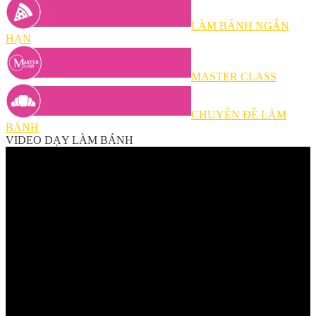
LÀM BÁNH NGẮN
HẠN
MASTER CLASS
CHUYÊN ĐỀ LÀM
BÁNH
VIDEO DẠY LÀM BÁNH