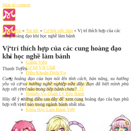
Skip to content
Trang chủ
»
Tin tức
»
Cơ hội việc làm
»
Vị trí thích hợp của các
cung hoàng đạo khi học nghề làm bánh
Vị trí thích hợp của các cung hoàng đạo
khi học nghề làm bánh
Giới Thiệu
Giảng Viên
Cơ Sở Vật Chất
Thanh Tuyền
Điều Khoản Dịch Vụ
Học Làm Bánh
Cung hoàng đạo của bạn nói lên tính cách, bản năng, xu hướng
Nghiệp vụ Bếp Trưởng Bếp Bánh
yêu và cả xu hướng nghề nghiệp nữa đấy. Bạn đã biết mình phù
Nghiệp Vụ Bếp Bánh Quốc Tế
hợp với vị trí nào trong bếp bánh chưa?
Nghiệp Vụ Quản Lý Bếp Bánh
Hãy để ý những điều sau đây để xem cung hoàng đạo của bạn phù
Khóa Học Bánh Mì Nâng Cao
hợp với vị trí nào trong ngành bánh nhất nha.
Nghiệp Vụ Bánh Kem
Khóa Học Làm Bánh Việt
Khóa Học Làm Bánh Nhật
Khóa Học Bánh Đài Loan
Học Làm Bánh Ngắn Hạn
Khóa Học Bánh Kinh Doanh