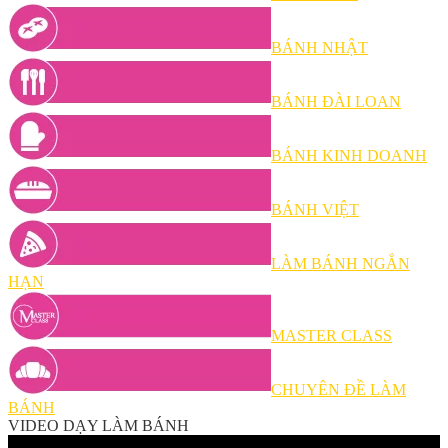
BÁNH NHẬT
BÁNH ĐÀI LOAN
BÁNH KINH DOANH
BÁNH VIỆT
LÀM BÁNH NGẮN
HẠN
MASTER CLASS
CHUYÊN ĐỀ LÀM
BÁNH
VIDEO DẠY LÀM BÁNH