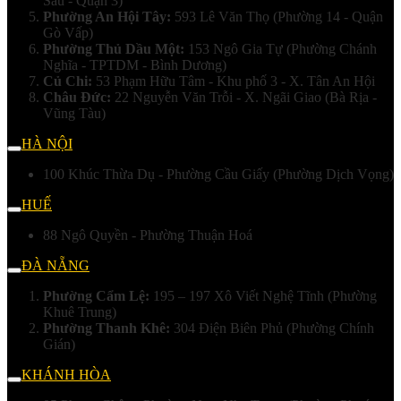
Sáu - Quận 3)
Phường An Hội Tây:
593 Lê Văn Thọ (Phường 14 - Quận
Gò Vấp)
Phường Thủ Dầu Một:
153 Ngô Gia Tự (Phường Chánh
Nghĩa - TPTDM - Bình Dương)
Củ Chi:
53 Phạm Hữu Tâm - Khu phố 3 - X. Tân An Hội
Châu Đức:
22 Nguyễn Văn Trỗi - X. Ngãi Giao (Bà Rịa -
Vũng Tàu)
HÀ NỘI
100 Khúc Thừa Dụ - Phường Cầu Giấy (Phường Dịch Vọng)
HUẾ
88 Ngô Quyền - Phường Thuận Hoá
ĐÀ NẴNG
Phường Cẩm Lệ:
195 – 197 Xô Viết Nghệ Tĩnh (Phường
Khuê Trung)
Phường Thanh Khê:
304 Điện Biên Phủ (Phường Chính
Gián)
KHÁNH HÒA