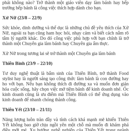
phải không nào? Trở thành một giáo viên dạy làm bánh hay bếp
trưởng bếp bánh là công việc thích hợp dành cho bạn.
Xử Nữ (23/8 – 22/9)
Sức khỏe, dinh dưỡng và thể dục là những chủ đề yêu thích của Xử
Nữ, ngoài ra bạn cũng ham học hỏi, nhạy cảm và biết cách nắm rõ
tâm lý người khác. Do đó công việc phù hợp với bạn chính là trở
thành một Chuyên gia làm bánh hay Chuyên gia ẩm thực.
Xử Nữ trong tương lai sẽ trở thành một Chuyên gia làm bánh
Thiên Bình (23/9 – 22/10)
Tư duy nghệ thuật là bẩm sinh của Thiên Bình, trở thành Food
stylist hay là người sáng tạo công thức làm bánh là con đường hay
ho với bạn. Nếu bạn không thích đi đường xa và muốn đơn giản
hóa cuộc sống, hãy chọn việc mở tiệm bánh để kinh doanh nhé. Óc
kinh doanh cũng là ưu điểm mà Thiên Bình có thể ứng dụng vào
kinh doanh để nhanh chóng thành công.
Thiên Yết (23/10 – 21/11)
Năng lượng luôn tràn đầy và tính cách khá mạnh mẽ khiến Thiên
Yết không bao giờ chịu ngồi yên một chỗ mà muốn đi khám phá
điều mới mẻ. Xu hướng nghề nghiệp của Thiên Yết trong ngành