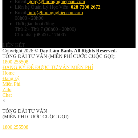
Email:
gopy@huongnghiepaau.com
Liên hệ Quản Lý Học Viên:
028 7300 2672
Email:
info@huongnghiepaau.com
08h00 - 20h00
Thời gian hoạt động:
Thứ 2 - Thứ 7 (08h00 - 20h00)
Chủ nhật (08h00 - 17h00)
LIÊN KẾT
Copyright 2026 ©
Dạy Làm Bánh. All Rights Reserved.
TỔNG ĐÀI TƯ VẤN (MIỄN PHÍ CƯỚC CUỘC GỌI):
1800 255508
ĐĂNG KÝ ĐỂ ĐƯỢC TƯ VẤN MIỄN PHÍ
Home
Đăng ký
Miễn Phí
Zalo
Chat
×
TỔNG ĐÀI TƯ VẤN
(MIỄN PHÍ CƯỚC CUỘC GỌI):
1800 255508