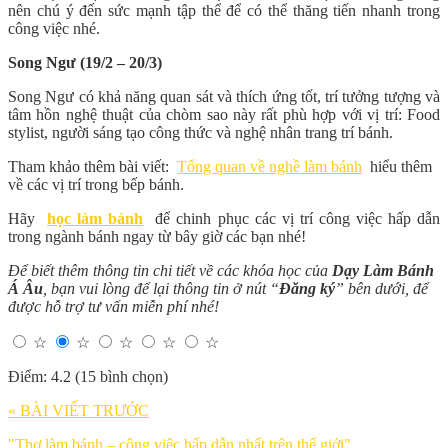
nên chú ý đến sức mạnh tập thể để có thể thăng tiến nhanh trong
công việc nhé.
Song Ngư (19/2 – 20/3)
Song Ngư có khả năng quan sát và thích ứng tốt, trí tưởng tượng và
tâm hồn nghệ thuật của chòm sao này rất phù hợp với vị trí: Food
stylist, người sáng tạo công thức và nghệ nhân trang trí bánh.
Tham khảo thêm bài viết:
Tổng quan về nghề làm bánh
hiểu thêm
về các vị trí trong bếp bánh.
Hãy
học làm bánh
để chinh phục các vị trí công việc hấp dẫn
trong ngành bánh ngay từ bây giờ các bạn nhé!
Để biết thêm thông tin chi tiết về các khóa học của
Dạy Làm Bánh
Á Âu
, bạn vui lòng để lại thông tin ở nút “
Đăng ký
” bên dưới, để
được hỗ trợ tư vấn miễn phí nhé!
☆
☆
☆
☆
☆
Điểm: 4.2 (15 bình chọn)
« BÀI VIẾT TRƯỚC
"Thợ làm bánh – công việc hấp dẫn nhất trên thế giới"