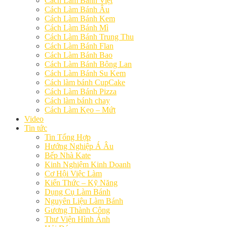
Cách Làm Bánh Việt
Cách Làm Bánh Âu
Cách Làm Bánh Kem
Cách Làm Bánh Mì
Cách Làm Bánh Trung Thu
Cách Làm Bánh Flan
Cách Làm Bánh Bao
Cách Làm Bánh Bông Lan
Cách Làm Bánh Su Kem
Cách làm bánh CupCake
Cách Làm Bánh Pizza
Cách làm bánh chay
Cách Làm Kẹo – Mứt
Video
Tin tức
Tin Tổng Hợp
Hướng Nghiệp Á Âu
Bếp Nhà Kate
Kinh Nghiệm Kinh Doanh
Cơ Hội Việc Làm
Kiến Thức – Kỹ Năng
Dụng Cụ Làm Bánh
Nguyên Liệu Làm Bánh
Gương Thành Công
Thư Viện Hình Ảnh