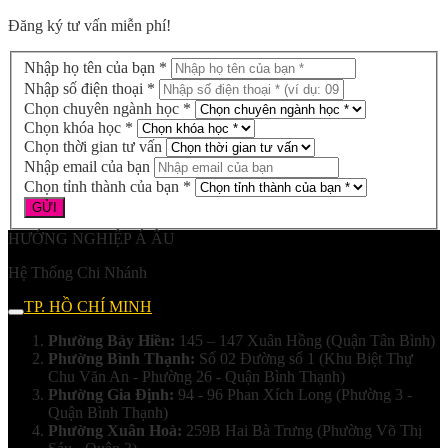
Đăng ký tư vấn miễn phí!
Nhập họ tên của bạn *
Nhập số điện thoại *
Chọn chuyên ngành học *
Chọn khóa học *
Chọn thời gian tư vấn
Nhập email của bạn
Chọn tỉnh thành của bạn *
HƯỚNG NGHIỆP Á ÂU
Hệ Thống Chi Nhánh
TP. HỒ CHÍ MINH
Phường Bảy Hiền:
145 – 147 Xuân Hồng (Quận Tân Bình)
Phường Bình Thạnh:
Số 02 Đường số 1 (Khu Biệt Thự
Chu Văn An - Phường 26 - Quận Bình Thạnh)
Phường Gia Định:
94 - 96 Phan Xích Long (Phường 3 -
Quận Bình Thạnh)
Phường Xuân Hoà:
259B Hai Bà Trưng (Phường Võ Thị