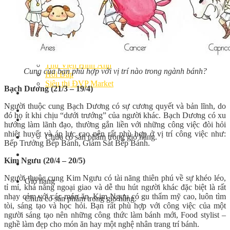
Bếp Nhà Kate
Kinh Nghiệm Kinh Doanh
Cơ Hội Việc Làm
Kiến Thức – Kỹ Năng
Dụng Cụ Làm Bánh
Nguyên Liệu Làm Bánh
Gương Thành Công
Thư Viện Hình Ảnh
Cung của bạn phù hợp với vị trí nào trong ngành bánh?
Hỏi Đáp
Siêu thị ĐVP Market
Bạch Dương (21/3 – 19/4)
Việc Làm
Người thuộc cung Bạch Dương có sự cương quyết và bản lĩnh, do
đó họ ít khi chịu “dưới trướng” của người khác. Bạch Dương có xu
hướng làm lãnh đạo, thường gắn liền với những công việc đòi hỏi
nhiệt huyết và áp lực cao nên rất phù hợp ở vị trí công việc như:
Chưa có sản phẩm trong giỏ hàng.
Bếp Trưởng Bếp Bánh, Giám Sát Bếp Bánh.
Kim Ngưu (20/4 – 20/5)
Người thuộc cung Kim Ngưu có tài năng thiên phú về sự khéo léo,
Giỏ hàng
tỉ mỉ, khả năng ngoại giao và dễ thu hút người khác đặc biệt là rất
nhạy cảm với các món ăn. Kim Ngưu có gu thẩm mỹ cao, luôn tìm
Chưa có sản phẩm trong giỏ hàng.
tòi, sáng tạo và học hỏi. Bạn rất phù hợp với công việc của một
người sáng tạo nên những công thức làm bánh mới, Food stylist –
nghề làm đẹp cho món ăn hay một nghệ nhân trang trí bánh.