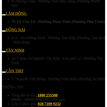
05 Phong Châu - Phường Nam Nha Trang (Phường Phước
Hải)
LÂM ĐỒNG
78 Từ Văn Tư - Phường Phan Thiết (Phường Phú Trinh)
ĐỒNG NAI
013 – 014 Đồng Khởi - Phường Tam Hiệp (Phường Tam Hoà
- Biên Hoà)
TÂY NINH
Số 7 Hẻm 18 Nguyễn Văn Rốp - Khu phố 12 - Phường Tây
Ninh
CẦN THƠ
57 Nguyễn Việt Hồng - Phường Ninh Kiều (Phường An Phú)
THÔNG TIN
Tổng đài tư vấn:
1800 255508
08h00 - 20h00 (Miễn phí cước gọi)
Góp ý phản ánh:
028 7109 9232