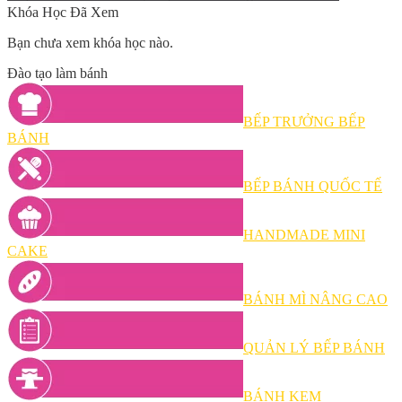
Khóa Học Đã Xem
Bạn chưa xem khóa học nào.
Đào tạo làm bánh
BẾP TRƯỞNG BẾP
BÁNH
BẾP BÁNH QUỐC TẾ
HANDMADE MINI
CAKE
BÁNH MÌ NÂNG CAO
QUẢN LÝ BẾP BÁNH
BÁNH KEM