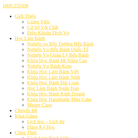
1800 255508
Giới Thiệu
Giảng Viên
Cơ Sở Vật Chất
Điều Khoản Dịch Vụ
Học Làm Bánh
Nghiệp vụ Bếp Trưởng Bếp Bánh
Nghiệp Vụ Bếp Bánh Quốc Tế
Nghiệp Vụ Quản Lý Bếp Bánh
Khóa Học Bánh Mì Nâng Cao
Nghiệp Vụ Bánh Kem
Khóa Học Làm Bánh Việt
Khóa Học Làm Bánh Nhật
Khóa Học Bánh Đài Loan
Học Làm Bánh Ngắn Hạn
Khóa Học Bánh Kinh Doanh
Khóa Học Handmade Mini Cake
Master Class
Chuyên Đề
Khai Giảng
Lịch học – Lịch thi
Đăng Ký Học
Công Thức