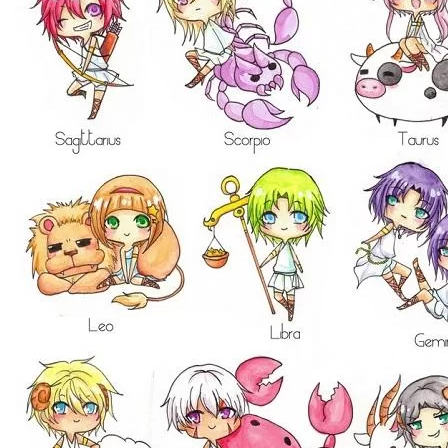
Khóa Học Handmade Mini Cake
Master Class
Chuyên Đề
Khai Giảng
Lịch học – Lịch thi
Đăng Ký Học
Công Thức
Cách Làm Bánh Việt
Cách Làm Bánh Âu
Cách Làm Bánh Kem
Cách Làm Bánh Mì
Cách Làm Bánh Trung Thu
Cách Làm Bánh Flan
Cách Làm Bánh Bao
Cách Làm Bánh Bông Lan
Cách Làm Bánh Su Kem
Cách làm bánh CupCake
Cách Làm Bánh Pizza
Cách làm bánh chay
Cách Làm Kẹo – Mứt
Video
Tin tức
Tin Tổng Hợp
Hướng Nghiệp Á Âu