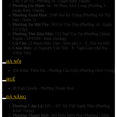
Chu Văn An - Phường 26 - Quận Bình Thạnh)
Phường Gia Định:
94 - 96 Phan Xích Long (Phường 3 -
Quận Bình Thạnh)
Phường Xuân Hoà:
259B Hai Bà Trưng (Phường Võ Thị
Sáu - Quận 3)
Phường An Hội Tây:
593 Lê Văn Thọ (Phường 14 - Quận
Gò Vấp)
Phường Thủ Dầu Một:
153 Ngô Gia Tự (Phường Chánh
Nghĩa - TPTDM - Bình Dương)
Củ Chi:
53 Phạm Hữu Tâm - Khu phố 3 - X. Tân An Hội
Châu Đức:
22 Nguyễn Văn Trỗi - X. Ngãi Giao (Bà Rịa -
Vũng Tàu)
HÀ NỘI
100 Khúc Thừa Dụ - Phường Cầu Giấy (Phường Dịch Vọng)
HUẾ
88 Ngô Quyền - Phường Thuận Hoá
ĐÀ NẴNG
Phường Cẩm Lệ:
195 – 197 Xô Viết Nghệ Tĩnh (Phường
Khuê Trung)
Phường Thanh Khê:
304 Điện Biên Phủ (Phường Chính