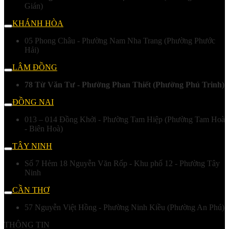
Gián)
KHÁNH HÒA
05 Phong Châu - Phường Nam Nha Trang (Phường Phước
Hải)
LÂM ĐỒNG
78 Từ Văn Tư - Phường Phan Thiết (Phường Phú Trinh)
ĐỒNG NAI
013 – 014 Đồng Khởi - Phường Tam Hiệp (Phường Tam Hoà
- Biên Hoà)
TÂY NINH
Số 7 Hẻm 18 Nguyễn Văn Rốp - Khu phố 12 - Phường Tây
Ninh
CẦN THƠ
57 Nguyễn Việt Hồng - Phường Ninh Kiều (Phường An Phú)
THÔNG TIN