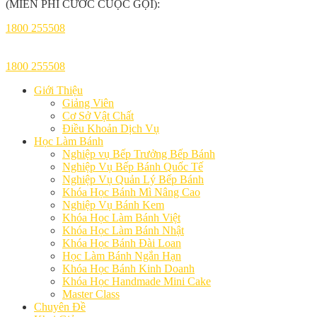
(MIỄN PHÍ CƯỚC CUỘC GỌI):
1800 255508
1800 255508
Giới Thiệu
Giảng Viên
Cơ Sở Vật Chất
Điều Khoản Dịch Vụ
Học Làm Bánh
Nghiệp vụ Bếp Trưởng Bếp Bánh
Nghiệp Vụ Bếp Bánh Quốc Tế
Nghiệp Vụ Quản Lý Bếp Bánh
Khóa Học Bánh Mì Nâng Cao
Nghiệp Vụ Bánh Kem
Khóa Học Làm Bánh Việt
Khóa Học Làm Bánh Nhật
Khóa Học Bánh Đài Loan
Học Làm Bánh Ngắn Hạn
Khóa Học Bánh Kinh Doanh
Khóa Học Handmade Mini Cake
Master Class
Chuyên Đề