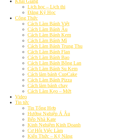
Khai Giảng
Lịch học – Lịch thi
Đăng Ký Học
Công Thức
Cách Làm Bánh Việt
Cách Làm Bánh Âu
Cách Làm Bánh Kem
Cách Làm Bánh Mì
Cách Làm Bánh Trung Thu
Cách Làm Bánh Flan
Cách Làm Bánh Bao
Cách Làm Bánh Bông Lan
Cách Làm Bánh Su Kem
Cách làm bánh CupCake
Cách Làm Bánh Pizza
Cách làm bánh chay
Cách Làm Kẹo – Mứt
Video
Tin tức
Tin Tổng Hợp
Hướng Nghiệp Á Âu
Bếp Nhà Kate
Kinh Nghiệm Kinh Doanh
Cơ Hội Việc Làm
Kiến Thức – Kỹ Năng