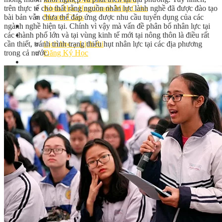
trên thực tế cho thất rằng nguồn nhân lực lành nghề đã được đào tạo
Khóa Học Handmade Mini Cake
bài bản vẫn chưa thể đáp ứng được nhu cầu tuyển dụng của các
Master Class
ngành nghề hiện tại. Chính vì vậy mà vấn đề phân bổ nhân lực tại
Chuyên Đề
các thành phố lớn và tại vùng kinh tế mới tại nông thôn là điều rất
Khai Giảng
cần thiết, tránh trình trạng thiếu hụt nhân lực tại các địa phương
Lịch học – Lịch thi
trong cả nước.
Đăng Ký Học
Công Thức
Cách Làm Bánh Việt
Cách Làm Bánh Âu
Cách Làm Bánh Kem
Cách Làm Bánh Mì
Cách Làm Bánh Trung Thu
Cách Làm Bánh Flan
Cách Làm Bánh Bao
Cách Làm Bánh Bông Lan
Cách Làm Bánh Su Kem
Cách làm bánh CupCake
Cách Làm Bánh Pizza
Cách làm bánh chay
Cách Làm Kẹo – Mứt
Video
Tin tức
Tin Tổng Hợp
Hướng Nghiệp Á Âu