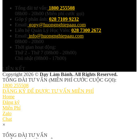
Tổng đài tư vấn:
1800 255508
08h00 - 20h00 (Miễn phí cước gọi)
Góp ý phản ánh:
028 7109 9232
Email:
gopy@huongnghiepaau.com
Liên hệ Quản Lý Học Viên:
028 7300 2672
Email:
info@huongnghiepaau.com
08h00 - 20h00
Thời gian hoạt động:
Thứ 2 - Thứ 7 (08h00 - 20h00)
Chủ nhật (08h00 - 17h00)
LIÊN KẾT
Copyright 2026 ©
Dạy Làm Bánh. All Rights Reserved.
TỔNG ĐÀI TƯ VẤN (MIỄN PHÍ CƯỚC CUỘC GỌI):
1800 255508
ĐĂNG KÝ ĐỂ ĐƯỢC TƯ VẤN MIỄN PHÍ
Home
Đăng ký
Miễn Phí
Zalo
Chat
×
TỔNG ĐÀI TƯ VẤN