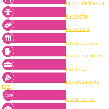
QUẢN LÝ BẾP BÁNH
BÁNH KEM
BÁNH NHẬT
BÁNH ĐÀI LOAN
BÁNH KINH DOANH
BÁNH VIỆT
LÀM BÁNH NGẮN
HẠN
MASTER CLASS