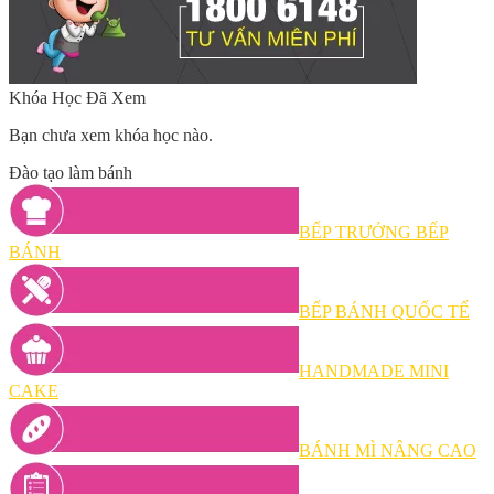
Khóa Học Đã Xem
Bạn chưa xem khóa học nào.
Đào tạo làm bánh
BẾP TRƯỞNG BẾP
BÁNH
BẾP BÁNH QUỐC TẾ
HANDMADE MINI
CAKE
BÁNH MÌ NÂNG CAO