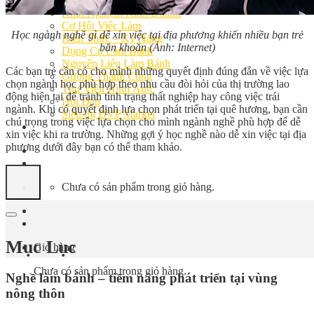
Bếp Nhà Kate
Kinh Nghiệm Kinh Doanh
Cơ Hội Việc Làm
Học ngành nghề gì dễ xin việc tại địa phương khiến nhiều bạn trẻ
Kiến Thức – Kỹ Năng
băn khoăn
(Ảnh: Internet)
Dụng Cụ Làm Bánh
Nguyên Liệu Làm Bánh
Các bạn trẻ cần có cho mình những quyết định đúng đắn về việc lựa
Gương Thành Công
chọn ngành học phù hợp theo nhu cầu đòi hỏi của thị trường lao
Thư Viện Hình Ảnh
động hiện tại để tránh tình trạng thất nghiệp hay công việc trái
Hỏi Đáp
ngành. Khi có quyết định lựa chọn phát triển tại quê hương, bạn cần
Siêu thị ĐVP Market
chú trọng trong việc lựa chọn cho mình ngành nghề phù hợp để dễ
Việc Làm
xin việc khi ra trường. Những gợi ý học nghề nào dễ xin việc tại địa
phương dưới đây bạn có thể tham khảo.
Chưa có sản phẩm trong giỏ hàng.
Mục Lục
Giỏ hàng
Chưa có sản phẩm trong giỏ hàng.
Nghề làm bánh – tiềm năng phát triển tại vùng
nông thôn