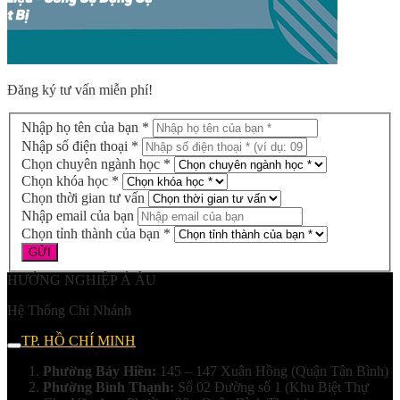
Đăng ký tư vấn miễn phí!
Nhập họ tên của bạn *
Nhập số điện thoại *
Chọn chuyên ngành học *
Chọn khóa học *
Chọn thời gian tư vấn
Nhập email của bạn
Chọn tỉnh thành của bạn *
HƯỚNG NGHIỆP Á ÂU
Hệ Thống Chi Nhánh
TP. HỒ CHÍ MINH
Phường Bảy Hiền:
145 – 147 Xuân Hồng (Quận Tân Bình)
Phường Bình Thạnh:
Số 02 Đường số 1 (Khu Biệt Thự