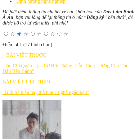
Định hướng nghề nghiệp
Để biết thêm thông tin chi tiết về các khóa học của
Dạy Làm Bánh
Á Âu
, bạn vui lòng để lại thông tin ở nút “
Đăng ký
” bên dưới, để
được hỗ trợ tư vấn miễn phí nhé!
☆
☆
☆
☆
☆
Điểm: 4.1 (17 bình chọn)
« BÀI VIẾT TRƯỚC
"Tín Chỉ Quản Lý – Cơ Hội Thăng Tiến, Tăng Lương Cho Các
Đầu Bếp Bánh"
BÀI VIẾT TIẾP THEO »
"Giới trẻ hiện nay thích học nghề ngắn hạn"