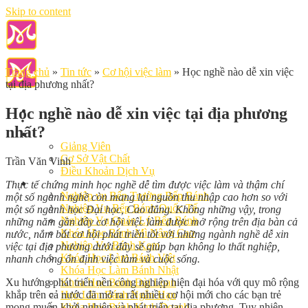
Skip to content
Trang chủ
»
Tin tức
»
Cơ hội việc làm
»
Học nghề nào dễ xin việc
tại địa phương nhất?
Học nghề nào dễ xin việc tại địa phương
nhất?
Giới Thiệu
Giảng Viên
Cơ Sở Vật Chất
Trần Văn Vinh
Điều Khoản Dịch Vụ
Học Làm Bánh
Thực tế chứng minh học nghề dễ tìm được việc làm và thậm chí
Nghiệp vụ Bếp Trưởng Bếp Bánh
một số ngành nghề còn mang lại nguồn thu nhập cao hơn so với
Nghiệp Vụ Bếp Bánh Quốc Tế
một số ngành học Đại học, Cao đẳng. Không những vậy, trong
Nghiệp Vụ Quản Lý Bếp Bánh
những năm gần đây cơ hội việc làm được mở rộng trên địa bàn cả
Khóa Học Bánh Mì Nâng Cao
nước, nắm bắt cơ hội phát triển tốt với những ngành nghề dễ xin
Nghiệp Vụ Bánh Kem
việc tại địa phương dưới đây sẽ giúp bạn không lo thất nghiệp,
Khóa Học Làm Bánh Việt
nhanh chóng ổn định việc làm và cuộc sống.
Khóa Học Làm Bánh Nhật
Xu hướng phát triển nền công nghiệp hiện đại hóa với quy mô rộng
Khóa Học Bánh Đài Loan
khắp trên cả nước đã mở ra rất nhiều cơ hội mới cho các bạn trẻ
Học Làm Bánh Ngắn Hạn
mong muốn khởi nghiệp và phát triển tại địa phương. Tuy nhiên,
Khóa Học Bánh Kinh Doanh