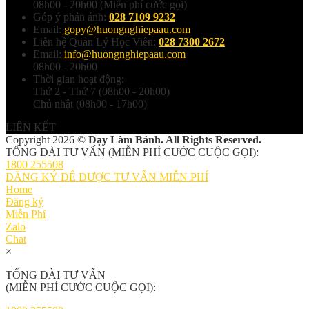
08h00 - 20h00 (Miễn phí cước gọi)
Góp ý phản ánh:
028 7109 9232
Email:
gopy@huongnghiepaau.com
Liên hệ Quản Lý Học Viên:
028 7300 2672
Email:
info@huongnghiepaau.com
08h00 - 20h00
Thời gian hoạt động:
Thứ 2 - Thứ 7 (08h00 - 20h00)
Chủ nhật (08h00 - 17h00)
LIÊN KẾT
Copyright 2026 ©
Dạy Làm Bánh. All Rights Reserved.
TỔNG ĐÀI TƯ VẤN (MIỄN PHÍ CƯỚC CUỘC GỌI):
1800 255508
ĐĂNG KÝ ĐỂ ĐƯỢC TƯ VẤN MIỄN PHÍ
Home
Đăng ký
Miễn Phí
Zalo
Chat
×
TỔNG ĐÀI TƯ VẤN
(MIỄN PHÍ CƯỚC CUỘC GỌI):