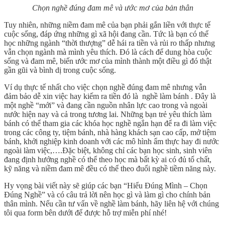
Chọn nghề đúng đam mê và ước mơ của bản thân
Tuy nhiên, những niềm đam mê của bạn phải gắn liền với thực tế
cuộc sống, đáp ứng những gì xã hội đang cần. Tức là bạn có thể
học những ngành “thời thượng” dễ hái ra tiền và rủi ro thấp nhưng
vẫn chọn ngành mà mình yêu thích. Đó là cách để dung hòa cuộc
sống và đam mê, biến ước mơ của mình thành một điều gì đó thật
gần gũi và bình dị trong cuộc sống.
Ví dụ thực tế nhất cho việc chọn nghề đúng đam mê nhưng vẫn
đảm bảo dễ xin việc hay kiếm ra tiền đó là nghề làm bánh . Đây là
một nghề “mới” và đang cần nguồn nhân lực cao trong và ngoài
nước hiện nay và cả trong tương lai. Những bạn trẻ yêu thích làm
bánh có thể tham gia các khóa học nghề ngắn hạn để ra đi làm việc
trong các công ty, tiệm bánh, nhà hàng khách sạn cao cấp, mở tiệm
bánh, khởi nghiệp kinh doanh với các mô hình ẩm thực hay đi nước
ngoài làm việc,….Đặc biệt, không chỉ các bạn học sinh, sinh viên
đang định hướng nghề có thể theo học mà bất kỳ ai có đủ tố chất,
kỹ năng và niềm đam mê đều có thể theo đuổi nghề tiềm năng này.
Hy vọng bài viết này sẽ giúp các bạn “Hiểu Đúng Mình – Chọn
Đúng Nghề” và có câu trả lời nên học gì và làm gì cho chính bản
thân mình. Nếu cần tư vấn về nghề làm bánh, hãy liên hệ với chúng
tôi qua form bên dưới để được hỗ trợ miễn phí nhé!