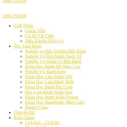
1800 255508
1800 255508
Giới Thiệu
Giảng Viên
Cơ Sở Vật Chất
Điều Khoản Dịch Vụ
Học Làm Bánh
Nghiệp vụ Bếp Trưởng Bếp Bánh
Nghiệp Vụ Bếp Bánh Quốc Tế
Nghiệp Vụ Quản Lý Bếp Bánh
Khóa Học Bánh Mì Nâng Cao
Nghiệp Vụ Bánh Kem
Khóa Học Làm Bánh Việt
Khóa Học Làm Bánh Nhật
Khóa Học Bánh Đài Loan
Học Làm Bánh Ngắn Hạn
Khóa Học Bánh Kinh Doanh
Khóa Học Handmade Mini Cake
Master Class
Chuyên Đề
Khai Giảng
Lịch học – Lịch thi