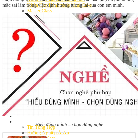
mắc sai lầm trong việc định hướng tương lai của con em mình.
Khóa Học Handmade Mini Cake
Master Class
Chuyên Đề
Khai Giảng
Lịch học – Lịch thi
Đăng Ký Học
Công Thức
Cách Làm Bánh Việt
Cách Làm Bánh Âu
Cách Làm Bánh Kem
Cách Làm Bánh Mì
Cách Làm Bánh Trung Thu
Cách Làm Bánh Flan
Cách Làm Bánh Bao
Cách Làm Bánh Bông Lan
Cách Làm Bánh Su Kem
Cách làm bánh CupCake
Cách Làm Bánh Pizza
Cách làm bánh chay
Cách Làm Kẹo – Mứt
Video
Tin tức
Hiểu đúng mình – chọn đúng nghề
Tin Tổng Hợp
Hướng Nghiệp Á Âu