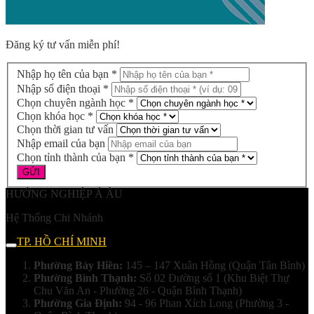
Đăng ký tư vấn miễn phí!
Nhập họ tên của bạn *
Nhập số điện thoại *
Chọn chuyên ngành học *
Chọn khóa học *
Chọn thời gian tư vấn
Nhập email của bạn
Chọn tỉnh thành của bạn *
HƯỚNG NGHIỆP Á ÂU
Hệ Thống Chi Nhánh
TP. HỒ CHÍ MINH
Phường Bảy Hiền:
145 – 147 Xuân Hồng (Quận Tân Bình)
Phường Bình Thạnh:
Số 02 Đường số 1 (Khu Biệt Thự
Chu Văn An - Phường 26 - Quận Bình Thạnh)
Phường Gia Định:
94 - 96 Phan Xích Long (Phường 3 -