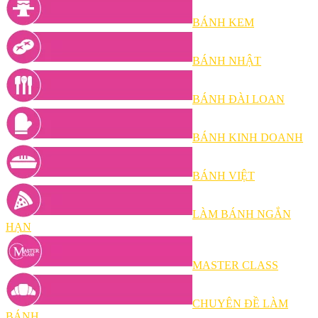
BÁNH KEM
BÁNH NHẬT
BÁNH ĐÀI LOAN
BÁNH KINH DOANH
BÁNH VIỆT
LÀM BÁNH NGẮN
HẠN
MASTER CLASS
CHUYÊN ĐỀ LÀM
BÁNH