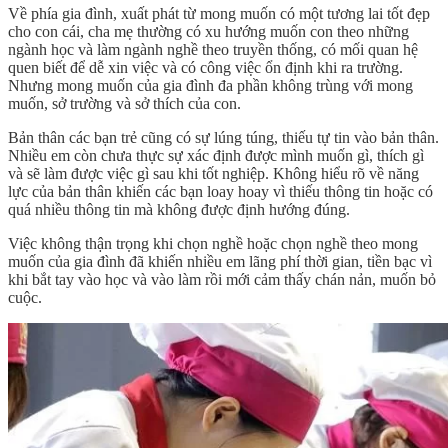
Về phía gia đình, xuất phát từ mong muốn có một tương lai tốt đẹp
cho con cái, cha mẹ thường có xu hướng muốn con theo những
ngành học và làm ngành nghề theo truyền thống, có mối quan hệ
quen biết để dễ xin việc và có công việc ổn định khi ra trường.
Nhưng mong muốn của gia đình đa phần không trùng với mong
muốn, sở trường và sở thích của con.
Bản thân các bạn trẻ cũng có sự lúng túng, thiếu tự tin vào bản thân.
Nhiều em còn chưa thực sự xác định được mình muốn gì, thích gì
và sẽ làm được việc gì sau khi tốt nghiệp. Không hiểu rõ về năng
lực của bản thân khiến các bạn loay hoay vì thiếu thông tin hoặc có
quá nhiều thông tin mà không được định hướng đúng.
Việc không thận trọng khi chọn nghề hoặc chọn nghề theo mong
muốn của gia đình đã khiến nhiều em lãng phí thời gian, tiền bạc vì
khi bắt tay vào học và vào làm rồi mới cảm thấy chán nản, muốn bỏ
cuộc.