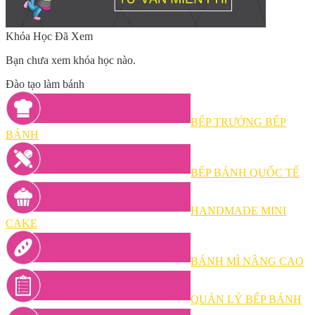
Khóa Học Đã Xem
Bạn chưa xem khóa học nào.
Đào tạo làm bánh
BẾP TRƯỞNG BẾP
BÁNH
BẾP BÁNH QUỐC TẾ
HANDMADE MINI
CAKE
BÁNH MÌ NÂNG CAO
QUẢN LÝ BẾP BÁNH