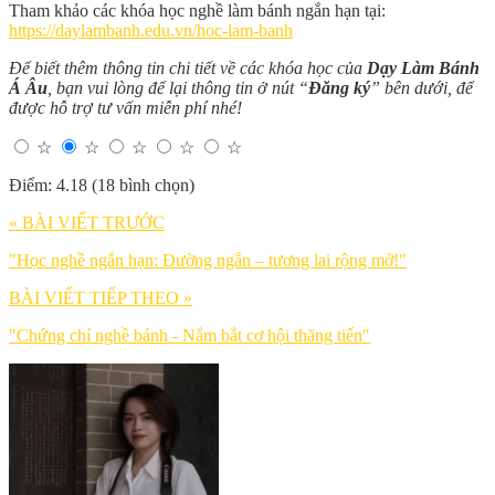
Tham khảo các khóa học nghề làm bánh ngắn hạn tại:
https://daylambanh.edu.vn/hoc-lam-banh
Để biết thêm thông tin chi tiết về các khóa học của
Dạy Làm Bánh
Á Âu
, bạn vui lòng để lại thông tin ở nút “
Đăng ký
” bên dưới, để
được hỗ trợ tư vấn miễn phí nhé!
☆
☆
☆
☆
☆
Điểm: 4.18 (18 bình chọn)
« BÀI VIẾT TRƯỚC
"Học nghề ngắn hạn: Đường ngắn – tương lai rộng mở!"
BÀI VIẾT TIẾP THEO »
"Chứng chỉ nghề bánh - Nắm bắt cơ hội thăng tiến"