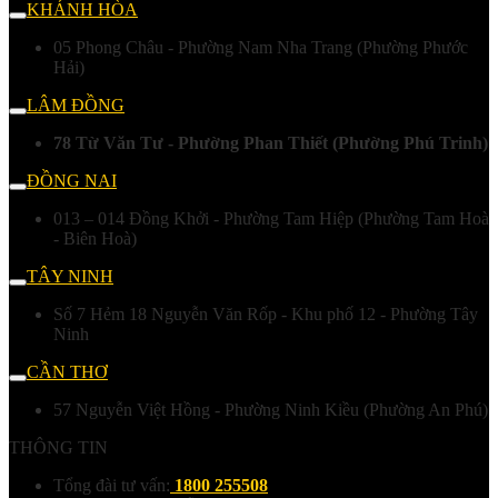
KHÁNH HÒA
05 Phong Châu - Phường Nam Nha Trang (Phường Phước
Hải)
LÂM ĐỒNG
78 Từ Văn Tư - Phường Phan Thiết (Phường Phú Trinh)
ĐỒNG NAI
013 – 014 Đồng Khởi - Phường Tam Hiệp (Phường Tam Hoà
- Biên Hoà)
TÂY NINH
Số 7 Hẻm 18 Nguyễn Văn Rốp - Khu phố 12 - Phường Tây
Ninh
CẦN THƠ
57 Nguyễn Việt Hồng - Phường Ninh Kiều (Phường An Phú)
THÔNG TIN
Tổng đài tư vấn:
1800 255508