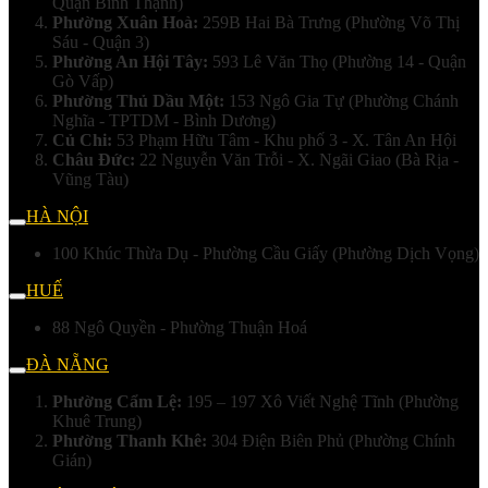
Quận Bình Thạnh)
Phường Xuân Hoà:
259B Hai Bà Trưng (Phường Võ Thị
Sáu - Quận 3)
Phường An Hội Tây:
593 Lê Văn Thọ (Phường 14 - Quận
Gò Vấp)
Phường Thủ Dầu Một:
153 Ngô Gia Tự (Phường Chánh
Nghĩa - TPTDM - Bình Dương)
Củ Chi:
53 Phạm Hữu Tâm - Khu phố 3 - X. Tân An Hội
Châu Đức:
22 Nguyễn Văn Trỗi - X. Ngãi Giao (Bà Rịa -
Vũng Tàu)
HÀ NỘI
100 Khúc Thừa Dụ - Phường Cầu Giấy (Phường Dịch Vọng)
HUẾ
88 Ngô Quyền - Phường Thuận Hoá
ĐÀ NẴNG
Phường Cẩm Lệ:
195 – 197 Xô Viết Nghệ Tĩnh (Phường
Khuê Trung)
Phường Thanh Khê:
304 Điện Biên Phủ (Phường Chính
Gián)