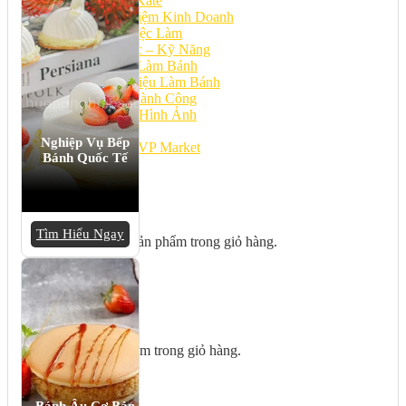
Bếp Nhà Kate
Kinh Nghiệm Kinh Doanh
Cơ Hội Việc Làm
Kiến Thức – Kỹ Năng
Dụng Cụ Làm Bánh
Nguyên Liệu Làm Bánh
Gương Thành Công
Thư Viện Hình Ảnh
Hỏi Đáp
Nghiệp Vụ Bếp
Siêu thị ĐVP Market
Bánh Quốc Tế
Việc Làm
Tìm Hiểu Ngay
Chưa có sản phẩm trong giỏ hàng.
Giỏ hàng
Chưa có sản phẩm trong giỏ hàng.
Bánh Âu Cơ Bản