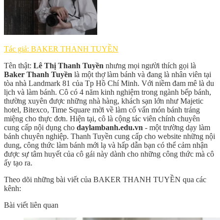
Tác giả: BAKER THANH TUYỀN
Tên thật:
Lê Thị Thanh Tuyền
nhưng mọi người thích gọi là
Baker Thanh Tuyền
là một thợ làm bánh và đang là nhân viên tại
tòa nhà Landmark 81 của Tp Hồ Chí Minh. Với niềm đam mê là du
lịch và làm bánh. Cô có 4 năm kinh nghiệm trong ngành bếp bánh,
thường xuyên được những nhà hàng, khách sạn lớn như Majetic
hotel, Bitexco, Time Square mời về làm cố vấn món bánh tráng
miệng cho thực đơn. Hiện tại, cô là cộng tác viên chính chuyên
cung cấp nội dụng cho
daylambanh.edu.vn
- một trường dạy làm
bánh chuyên nghiệp. Thanh Tuyền cung cấp cho website những nội
dung, công thức làm bánh mới lạ và hấp dẫn bạn có thể cảm nhận
được sự tâm huyết của cô gái này dành cho những công thức mà cô
ấy tạo ra.
Theo dõi những bài viết của BAKER THANH TUYỀN qua các
kênh:
Bài viết liên quan