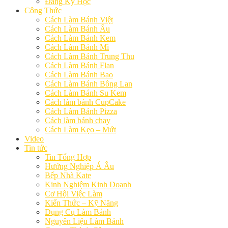
Đăng Ký Học
Công Thức
Cách Làm Bánh Việt
Cách Làm Bánh Âu
Cách Làm Bánh Kem
Cách Làm Bánh Mì
Cách Làm Bánh Trung Thu
Cách Làm Bánh Flan
Cách Làm Bánh Bao
Cách Làm Bánh Bông Lan
Cách Làm Bánh Su Kem
Cách làm bánh CupCake
Cách Làm Bánh Pizza
Cách làm bánh chay
Cách Làm Kẹo – Mứt
Video
Tin tức
Tin Tổng Hợp
Hướng Nghiệp Á Âu
Bếp Nhà Kate
Kinh Nghiệm Kinh Doanh
Cơ Hội Việc Làm
Kiến Thức – Kỹ Năng
Dụng Cụ Làm Bánh
Nguyên Liệu Làm Bánh