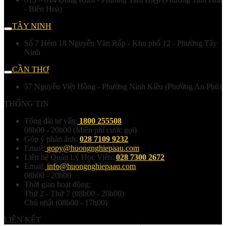
- Biên Hoà)
TÂY NINH
Số 7 Hẻm 18 Nguyễn Văn Rốp - Khu phố 12 - Phường Tây
Ninh
CẦN THƠ
57 Nguyễn Việt Hồng - Phường Ninh Kiều (Phường An Phú)
THÔNG TIN
Tổng đài tư vấn:
1800 255508
08h00 - 20h00 (Miễn phí cước gọi)
Góp ý phản ánh:
028 7109 9232
Email:
gopy@huongnghiepaau.com
Liên hệ Quản Lý Học Viên:
028 7300 2672
Email:
info@huongnghiepaau.com
08h00 - 20h00
Thời gian hoạt động:
Thứ 2 - Thứ 7 (08h00 - 20h00)
Chủ nhật (08h00 - 17h00)
LIÊN KẾT