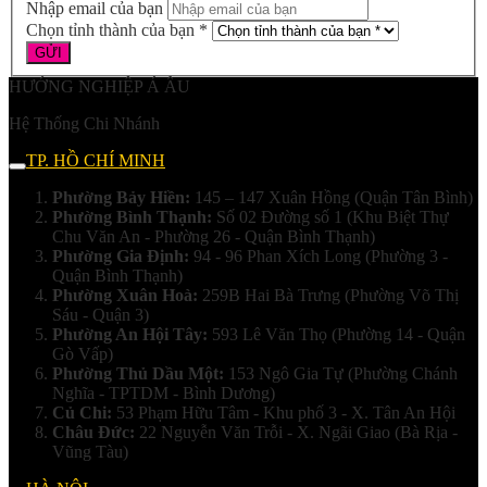
Nhập email của bạn
Chọn tỉnh thành của bạn *
HƯỚNG NGHIỆP Á ÂU
Hệ Thống Chi Nhánh
TP. HỒ CHÍ MINH
Phường Bảy Hiền:
145 – 147 Xuân Hồng (Quận Tân Bình)
Phường Bình Thạnh:
Số 02 Đường số 1 (Khu Biệt Thự
Chu Văn An - Phường 26 - Quận Bình Thạnh)
Phường Gia Định:
94 - 96 Phan Xích Long (Phường 3 -
Quận Bình Thạnh)
Phường Xuân Hoà:
259B Hai Bà Trưng (Phường Võ Thị
Sáu - Quận 3)
Phường An Hội Tây:
593 Lê Văn Thọ (Phường 14 - Quận
Gò Vấp)
Phường Thủ Dầu Một:
153 Ngô Gia Tự (Phường Chánh
Nghĩa - TPTDM - Bình Dương)
Củ Chi:
53 Phạm Hữu Tâm - Khu phố 3 - X. Tân An Hội
Châu Đức:
22 Nguyễn Văn Trỗi - X. Ngãi Giao (Bà Rịa -
Vũng Tàu)