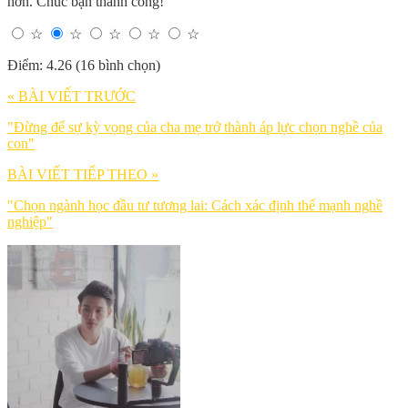
hơn. Chúc bạn thành công!
☆
☆
☆
☆
☆
Điểm: 4.26 (16 bình chọn)
« BÀI VIẾT TRƯỚC
"Đừng để sự kỳ vọng của cha mẹ trở thành áp lực chọn nghề của
con"
BÀI VIẾT TIẾP THEO »
"Chọn ngành học đầu tư tương lai: Cách xác định thế mạnh nghề
nghiệp"