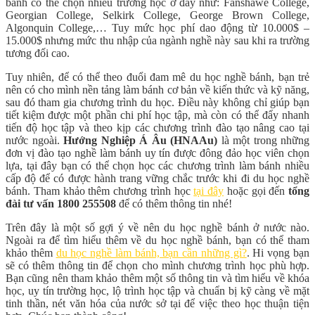
bánh có thể chọn nhiều trường học ở đây như: Fanshawe College,
Georgian College, Selkirk College, George Brown College,
Algonquin College,… Tuy mức học phí dao động từ 10.000$ –
15.000$ nhưng mức thu nhập của ngành nghề này sau khi ra trường
tương đối cao.
Tuy nhiên, để có thể theo đuổi đam mê du học nghề bánh, bạn trẻ
nên có cho mình nền tảng làm bánh cơ bản về kiến thức và kỹ năng,
sau đó tham gia chương trình du học. Điều này không chỉ giúp bạn
tiết kiệm được một phần chi phí học tập, mà còn có thể đẩy nhanh
tiến độ học tập và theo kịp các chương trình đào tạo nâng cao tại
nước ngoài.
Hướng Nghiệp Á Âu
(HNAAu)
là một trong những
đơn vị đào tạo nghề làm bánh uy tín được đông đảo học viên chọn
lựa, tại đây bạn có thể chọn học các chương trình làm bánh nhiều
cấp độ để có được hành trang vững chắc trước khi đi du học nghề
bánh. Tham khảo thêm chương trình học
tại đây
hoặc gọi đến
tổng
đài tư vấn 1800 255508
để có thêm thông tin nhé!
Trên đây là một số gợi ý về nên du học nghề bánh ở nước nào.
Ngoài ra để tìm hiểu thêm về du học nghề bánh, bạn có thể tham
khảo thêm
du học nghề làm bánh, bạn cần những gì?
. Hi vọng bạn
sẽ có thêm thông tin để chọn cho mình chương trình học phù hợp.
Bạn cũng nên tham khảo thêm một số thông tin và tìm hiểu về khóa
học, uy tín trường học, lộ trình học tập và chuẩn bị kỹ càng về mặt
tinh thần, nét văn hóa của nước sở tại để việc theo học thuận tiện