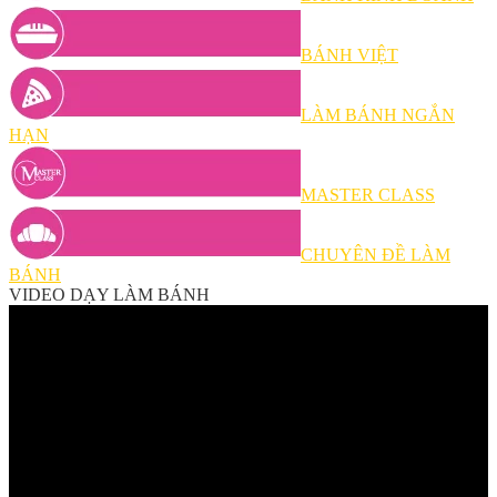
BÁNH VIỆT
LÀM BÁNH NGẮN
HẠN
MASTER CLASS
CHUYÊN ĐỀ LÀM
BÁNH
VIDEO DẠY LÀM BÁNH