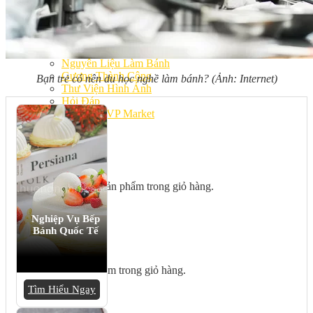
Bếp Nhà Kate
Kinh Nghiệm Kinh Doanh
Cơ Hội Việc Làm
Kiến Thức – Kỹ Năng
Dụng Cụ Làm Bánh
Nguyên Liệu Làm Bánh
Gương Thành Công
Bạn trẻ có nên du học nghề làm bánh? (Ảnh: Internet)
Thư Viện Hình Ảnh
Hỏi Đáp
Siêu thị ĐVP Market
Việc Làm
Chưa có sản phẩm trong giỏ hàng.
Nghiệp Vụ Bếp
Bánh Quốc Tế
Giỏ hàng
Chưa có sản phẩm trong giỏ hàng.
Tìm Hiểu Ngay