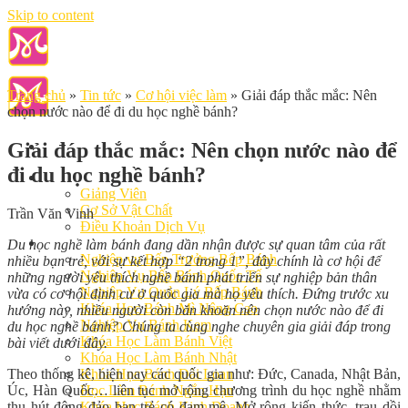
Skip to content
Trang chủ
»
Tin tức
»
Cơ hội việc làm
»
Giải đáp thắc mắc: Nên
chọn nước nào để đi du học nghề bánh?
Giải đáp thắc mắc: Nên chọn nước nào để
đi du học nghề bánh?
Giới Thiệu
Giảng Viên
Cơ Sở Vật Chất
Trần Văn Vinh
Điều Khoản Dịch Vụ
Học Làm Bánh
Du học nghề làm bánh đang dần nhận được sự quan tâm của rất
Nghiệp vụ Bếp Trưởng Bếp Bánh
nhiều bạn trẻ, với sự kết hợp “2 trong 1”, đây chính là cơ hội để
Nghiệp Vụ Bếp Bánh Quốc Tế
những người yêu thích nghề bánh phát triển sự nghiệp bản thân
Nghiệp Vụ Quản Lý Bếp Bánh
vừa có cơ hội định cư ở quốc gia mà họ yêu thích. Đứng trước xu
Khóa Học Bánh Mì Nâng Cao
hướng này, nhiều người còn băn khoăn nên chọn nước nào để đi
Nghiệp Vụ Bánh Kem
du học nghề bánh? Chúng ta cùng nghe chuyên gia giải đáp trong
Khóa Học Làm Bánh Việt
bài viết dưới đây.
Khóa Học Làm Bánh Nhật
Theo thống kê, hiện nay các quốc gia như: Đức, Canada, Nhật Bản,
Khóa Học Bánh Đài Loan
Úc, Hàn Quốc… liên tục mở rộng chương trình du học nghề nhằm
Học Làm Bánh Ngắn Hạn
thu hút đông đảo bạn trẻ có đam mê. Mở rộng kiến thức, trau dồi
Khóa Học Bánh Kinh Doanh