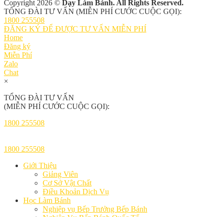
Copyright 2026 ©
Dạy Làm Bánh. All Rights Reserved.
TỔNG ĐÀI TƯ VẤN (MIỄN PHÍ CƯỚC CUỘC GỌI):
1800 255508
ĐĂNG KÝ ĐỂ ĐƯỢC TƯ VẤN MIỄN PHÍ
Home
Đăng ký
Miễn Phí
Zalo
Chat
×
TỔNG ĐÀI TƯ VẤN
(MIỄN PHÍ CƯỚC CUỘC GỌI):
1800 255508
1800 255508
Giới Thiệu
Giảng Viên
Cơ Sở Vật Chất
Điều Khoản Dịch Vụ
Học Làm Bánh
Nghiệp vụ Bếp Trưởng Bếp Bánh