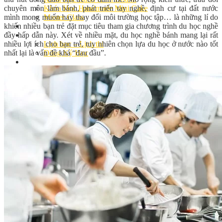
chuyên môn làm bánh, phát triển tay nghề, định cư tại đất nước
Khóa Học Handmade Mini Cake
mình mong muốn hay thay đổi môi trường học tập… là những lí do
Master Class
khiến nhiều bạn trẻ đặt mục tiêu tham gia chương trình du học nghề
Chuyên Đề
đầy hấp dẫn này. Xét về nhiều mặt, du học nghề bánh mang lại rất
Khai Giảng
nhiều lợi ích cho bạn trẻ, tuy nhiên chọn lựa du học ở nước nào tốt
Lịch học – Lịch thi
nhất lại là vấn đề khá “đau đầu”.
Đăng Ký Học
Công Thức
Cách Làm Bánh Việt
Cách Làm Bánh Âu
Cách Làm Bánh Kem
Cách Làm Bánh Mì
Cách Làm Bánh Trung Thu
Cách Làm Bánh Flan
Cách Làm Bánh Bao
Cách Làm Bánh Bông Lan
Cách Làm Bánh Su Kem
Cách làm bánh CupCake
Cách Làm Bánh Pizza
Cách làm bánh chay
Cách Làm Kẹo – Mứt
Video
Tin tức
Tin Tổng Hợp
Hướng Nghiệp Á Âu