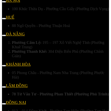
HÀ NỘI
100 Khúc Thừa Dụ - Phường Cầu Giấy (Phường Dịch Vọng)
HUẾ
88 Ngô Quyền - Phường Thuận Hoá
ĐÀ NẴNG
Phường Cẩm Lệ:
195 – 197 Xô Viết Nghệ Tĩnh (Phường
Khuê Trung)
Phường Thanh Khê:
304 Điện Biên Phủ (Phường Chính
Gián)
KHÁNH HÒA
05 Phong Châu - Phường Nam Nha Trang (Phường Phước
Hải)
LÂM ĐỒNG
78 Từ Văn Tư - Phường Phan Thiết (Phường Phú Trinh)
ĐỒNG NAI
013 – 014 Đồng Khởi - Phường Tam Hiệp (Phường Tam Hoà