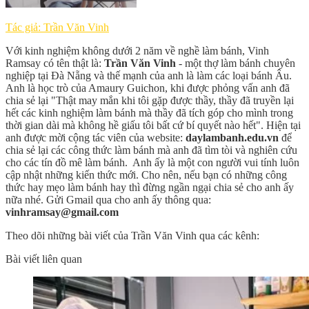
Tác giả: Trần Văn Vinh
Với kinh nghiệm không dưới 2 năm về nghề làm bánh, Vinh
Ramsay có tên thật là:
Trần Văn Vinh
- một thợ làm bánh chuyên
nghiệp tại Đà Nẵng và thế mạnh của anh là làm các loại bánh Âu.
Anh là học trò của Amaury Guichon, khi được phỏng vấn anh đã
chia sẻ lại "Thật may mắn khi tôi gặp được thầy, thầy đã truyền lại
hết các kinh nghiệm làm bánh mà thầy đã tích góp cho mình trong
thời gian dài mà không hề giấu tôi bất cứ bí quyết nào hết". Hiện tại
anh được mời cộng tác viên của website:
daylambanh.edu.vn
để
chia sẻ lại các công thức làm bánh mà anh đã tìm tòi và nghiên cứu
cho các tín đồ mê làm bánh. Anh ấy là một con người vui tính luôn
cập nhật những kiến thức mới. Cho nên, nếu bạn có những công
thức hay mẹo làm bánh hay thì đừng ngần ngại chia sẻ cho anh ấy
nữa nhé. Gửi Gmail qua cho anh ấy thông qua:
vinhramsay@gmail.com
Theo dõi những bài viết của Trần Văn Vinh qua các kênh:
Bài viết liên quan