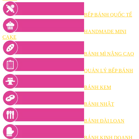
BẾP BÁNH QUỐC TẾ
HANDMADE MINI
CAKE
BÁNH MÌ NÂNG CAO
QUẢN LÝ BẾP BÁNH
BÁNH KEM
BÁNH NHẬT
BÁNH ĐÀI LOAN
BÁNH KINH DOANH