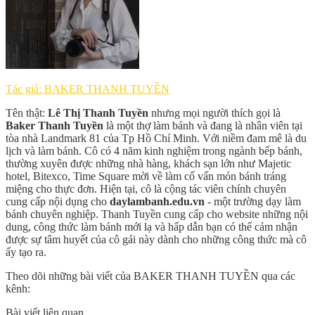
Tác giả: BAKER THANH TUYỀN
Tên thật:
Lê Thị Thanh Tuyền
nhưng mọi người thích gọi là
Baker Thanh Tuyền
là một thợ làm bánh và đang là nhân viên tại
tòa nhà Landmark 81 của Tp Hồ Chí Minh. Với niềm đam mê là du
lịch và làm bánh. Cô có 4 năm kinh nghiệm trong ngành bếp bánh,
thường xuyên được những nhà hàng, khách sạn lớn như Majetic
hotel, Bitexco, Time Square mời về làm cố vấn món bánh tráng
miệng cho thực đơn. Hiện tại, cô là cộng tác viên chính chuyên
cung cấp nội dụng cho
daylambanh.edu.vn
- một trường dạy làm
bánh chuyên nghiệp. Thanh Tuyền cung cấp cho website những nội
dung, công thức làm bánh mới lạ và hấp dẫn bạn có thể cảm nhận
được sự tâm huyết của cô gái này dành cho những công thức mà cô
ấy tạo ra.
Theo dõi những bài viết của BAKER THANH TUYỀN qua các
kênh:
Bài viết liên quan