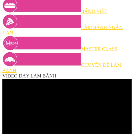
BÁNH VIỆT
LÀM BÁNH NGẮN
HẠN
MASTER CLASS
CHUYÊN ĐỀ LÀM
BÁNH
VIDEO DẠY LÀM BÁNH