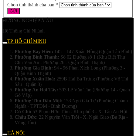
Chọn tỉnh thành của bạn *
HƯỚNG NGHIỆP Á ÂU
Hệ Thống Chi Nhánh
TP. HỒ CHÍ MINH
Phường Bảy Hiền:
145 – 147 Xuân Hồng (Quận Tân Bình)
Phường Bình Thạnh:
Số 02 Đường số 1 (Khu Biệt Thự
Chu Văn An - Phường 26 - Quận Bình Thạnh)
Phường Gia Định:
94 - 96 Phan Xích Long (Phường 3 -
Quận Bình Thạnh)
Phường Xuân Hoà:
259B Hai Bà Trưng (Phường Võ Thị
Sáu - Quận 3)
Phường An Hội Tây:
593 Lê Văn Thọ (Phường 14 - Quận
Gò Vấp)
Phường Thủ Dầu Một:
153 Ngô Gia Tự (Phường Chánh
Nghĩa - TPTDM - Bình Dương)
Củ Chi:
53 Phạm Hữu Tâm - Khu phố 3 - X. Tân An Hội
Châu Đức:
22 Nguyễn Văn Trỗi - X. Ngãi Giao (Bà Rịa -
Vũng Tàu)
HÀ NỘI