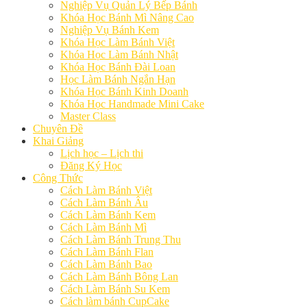
Nghiệp Vụ Quản Lý Bếp Bánh
Khóa Học Bánh Mì Nâng Cao
Nghiệp Vụ Bánh Kem
Khóa Học Làm Bánh Việt
Khóa Học Làm Bánh Nhật
Khóa Học Bánh Đài Loan
Học Làm Bánh Ngắn Hạn
Khóa Học Bánh Kinh Doanh
Khóa Học Handmade Mini Cake
Master Class
Chuyên Đề
Khai Giảng
Lịch học – Lịch thi
Đăng Ký Học
Công Thức
Cách Làm Bánh Việt
Cách Làm Bánh Âu
Cách Làm Bánh Kem
Cách Làm Bánh Mì
Cách Làm Bánh Trung Thu
Cách Làm Bánh Flan
Cách Làm Bánh Bao
Cách Làm Bánh Bông Lan
Cách Làm Bánh Su Kem
Cách làm bánh CupCake