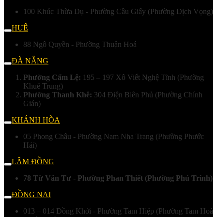
100 Khúc Thừa Dụ - Phường Cầu Giấy (Phường Dịch Vọng)
HUẾ
88 Ngô Quyền - Phường Thuận Hoá
ĐÀ NẴNG
Phường Cẩm Lệ:
195 – 197 Xô Viết Nghệ Tĩnh (Phường
Khuê Trung)
Phường Thanh Khê:
304 Điện Biên Phủ (Phường Chính
Gián)
KHÁNH HÒA
05 Phong Châu - Phường Nam Nha Trang (Phường Phước
Hải)
LÂM ĐỒNG
78 Từ Văn Tư - Phường Phan Thiết (Phường Phú Trinh)
ĐỒNG NAI
013 – 014 Đồng Khởi - Phường Tam Hiệp (Phường Tam Hoà