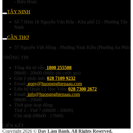
- Biên Hoà)
TÂY NINH
Số 7 Hẻm 18 Nguyễn Văn Rốp - Khu phố 12 - Phường Tây
Ninh
CẦN THƠ
57 Nguyễn Việt Hồng - Phường Ninh Kiều (Phường An Phú)
THÔNG TIN
Tổng đài tư vấn:
1800 255508
08h00 - 20h00 (Miễn phí cước gọi)
Góp ý phản ánh:
028 7109 9232
Email:
gopy@huongnghiepaau.com
Liên hệ Quản Lý Học Viên:
028 7300 2672
Email:
info@huongnghiepaau.com
08h00 - 20h00
Thời gian hoạt động:
Thứ 2 - Thứ 7 (08h00 - 20h00)
Chủ nhật (08h00 - 17h00)
LIÊN KẾT
Copyright 2026 ©
Dạy Làm Bánh. All Rights Reserved.