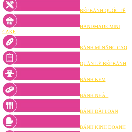
BẾP BÁNH QUỐC TẾ
HANDMADE MINI
CAKE
BÁNH MÌ NÂNG CAO
QUẢN LÝ BẾP BÁNH
BÁNH KEM
BÁNH NHẬT
BÁNH ĐÀI LOAN
BÁNH KINH DOANH