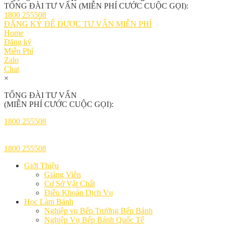
TỔNG ĐÀI TƯ VẤN (MIỄN PHÍ CƯỚC CUỘC GỌI):
1800 255508
ĐĂNG KÝ ĐỂ ĐƯỢC TƯ VẤN MIỄN PHÍ
Home
Đăng ký
Miễn Phí
Zalo
Chat
×
TỔNG ĐÀI TƯ VẤN
(MIỄN PHÍ CƯỚC CUỘC GỌI):
1800 255508
1800 255508
Giới Thiệu
Giảng Viên
Cơ Sở Vật Chất
Điều Khoản Dịch Vụ
Học Làm Bánh
Nghiệp vụ Bếp Trưởng Bếp Bánh
Nghiệp Vụ Bếp Bánh Quốc Tế