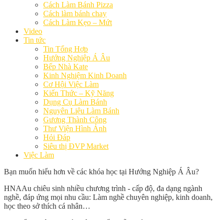
Cách Làm Bánh Pizza
Cách làm bánh chay
Cách Làm Kẹo – Mứt
Video
Tin tức
Tin Tổng Hợp
Hướng Nghiệp Á Âu
Bếp Nhà Kate
Kinh Nghiệm Kinh Doanh
Cơ Hội Việc Làm
Kiến Thức – Kỹ Năng
Dụng Cụ Làm Bánh
Nguyên Liệu Làm Bánh
Gương Thành Công
Thư Viện Hình Ảnh
Hỏi Đáp
Siêu thị ĐVP Market
Việc Làm
Bạn muốn hiểu hơn về các khóa học tại Hướng Nghiệp Á Âu?
HNAAu chiêu sinh nhiều chương trình - cấp độ, đa dạng ngành
nghề, đáp ứng mọi nhu cầu: Làm nghề chuyên nghiệp, kinh doanh,
học theo sở thích cá nhân…