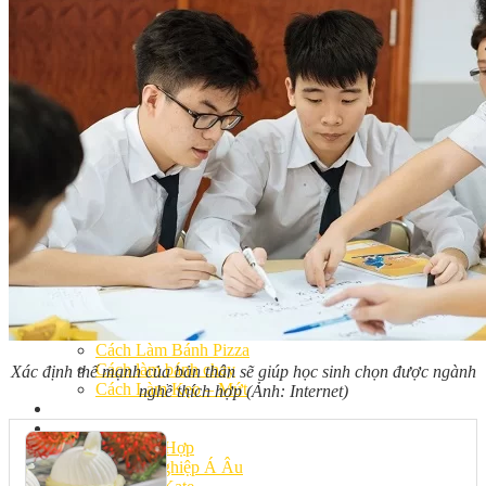
Khóa Học Handmade Mini Cake
Master Class
Chuyên Đề
Khai Giảng
Lịch học – Lịch thi
Đăng Ký Học
Công Thức
Cách Làm Bánh Việt
Cách Làm Bánh Âu
Cách Làm Bánh Kem
Cách Làm Bánh Mì
Cách Làm Bánh Trung Thu
Cách Làm Bánh Flan
Cách Làm Bánh Bao
Cách Làm Bánh Bông Lan
Cách Làm Bánh Su Kem
Cách làm bánh CupCake
Cách Làm Bánh Pizza
Cách làm bánh chay
Xác định thế mạnh của bản thân sẽ giúp học sinh chọn được ngành
Cách Làm Kẹo – Mứt
nghề thích hợp (Ảnh: Internet)
Video
Tin tức
Tin Tổng Hợp
Hướng Nghiệp Á Âu