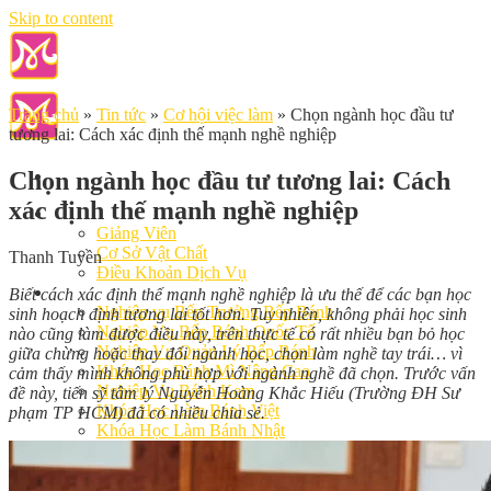
Skip to content
Trang chủ
»
Tin tức
»
Cơ hội việc làm
»
Chọn ngành học đầu tư
tương lai: Cách xác định thế mạnh nghề nghiệp
Chọn ngành học đầu tư tương lai: Cách
xác định thế mạnh nghề nghiệp
Giới Thiệu
Giảng Viên
Cơ Sở Vật Chất
Thanh Tuyền
Điều Khoản Dịch Vụ
Học Làm Bánh
Biết cách xác định thế mạnh nghề nghiệp là ưu thế để các bạn học
Nghiệp vụ Bếp Trưởng Bếp Bánh
sinh hoạch định tương lai tốt hơn. Tuy nhiên, không phải học sinh
Nghiệp Vụ Bếp Bánh Quốc Tế
nào cũng làm được điều này, trên thực tế có rất nhiều bạn bỏ học
Nghiệp Vụ Quản Lý Bếp Bánh
giữa chừng hoặc thay đổi ngành học, chọn làm nghề tay trái… vì
Khóa Học Bánh Mì Nâng Cao
cảm thấy mình không phù hợp với ngành nghề đã chọn. Trước vấn
Nghiệp Vụ Bánh Kem
đề này, tiến sỹ tâm lý Nguyễn Hoàng Khắc Hiếu (Trường ĐH Sư
Khóa Học Làm Bánh Việt
phạm TP HCM) đã có nhiều chia sẻ.
Khóa Học Làm Bánh Nhật
Khóa Học Bánh Đài Loan
Học Làm Bánh Ngắn Hạn
Khóa Học Bánh Kinh Doanh