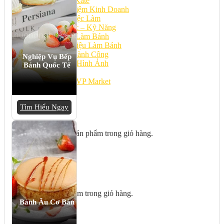
Bếp Nhà Kate
Kinh Nghiệm Kinh Doanh
Cơ Hội Việc Làm
Kiến Thức – Kỹ Năng
Dụng Cụ Làm Bánh
Nguyên Liệu Làm Bánh
Gương Thành Công
Nghiệp Vụ Bếp
Thư Viện Hình Ảnh
Bánh Quốc Tế
Hỏi Đáp
Siêu thị ĐVP Market
Việc Làm
Tìm Hiểu Ngay
Chưa có sản phẩm trong giỏ hàng.
Giỏ hàng
Chưa có sản phẩm trong giỏ hàng.
Bánh Âu Cơ Bản