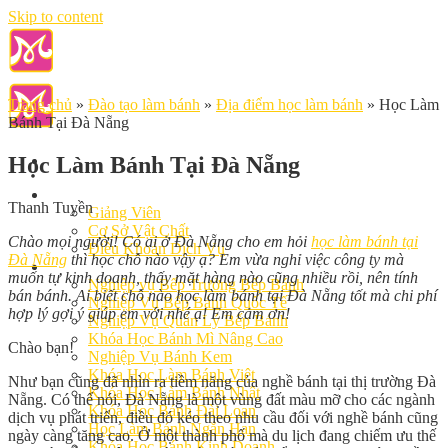
Skip to content
Trang chủ
»
Đào tạo làm bánh
»
Địa điểm học làm bánh
»
Học Làm
Bánh Tại Đà Nẵng
Học Làm Bánh Tại Đà Nẵng
Giới Thiệu
Thanh Tuyền
Giảng Viên
Cơ Sở Vật Chất
Chào mọi người! Có ai ở Đà Nẵng cho em hỏi
học làm bánh tại
Điều Khoản Dịch Vụ
Đà Nẵng
thì học chỗ nào vậy ạ? Em vừa nghỉ việc công ty mà
Học Làm Bánh
muốn tự kinh doanh, thấy mặt hàng nào cũng nhiều rồi, nên tính
Nghiệp vụ Bếp Trưởng Bếp Bánh
bán bánh. Ai biết chỗ nào học làm bánh tại Đà Nẵng tốt mà chi phí
Nghiệp Vụ Bếp Bánh Quốc Tế
hợp lý gợi ý giúp em với nhé ạ! Em cảm ơn!
Nghiệp Vụ Quản Lý Bếp Bánh
Khóa Học Bánh Mì Nâng Cao
Chào bạn!
Nghiệp Vụ Bánh Kem
Khóa Học Làm Bánh Việt
Như bạn cũng đã nhìn ra tiềm năng của nghề bánh tại thị trường Đà
Khóa Học Làm Bánh Nhật
Nẵng. Có thể nói, Đà Nẵng là một vùng đất màu mỡ cho các ngành
Khóa Học Bánh Đài Loan
dịch vụ phát triển, điều đó kéo theo nhu cầu đối với nghề bánh cũng
Học Làm Bánh Ngắn Hạn
ngày càng tăng cao. Ở một thành phố mà du lịch đang chiếm ưu thế
Khóa Học Bánh Kinh Doanh