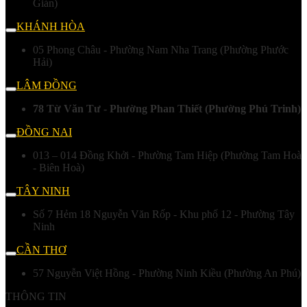
Gián)
KHÁNH HÒA
05 Phong Châu - Phường Nam Nha Trang (Phường Phước
Hải)
LÂM ĐỒNG
78 Từ Văn Tư - Phường Phan Thiết (Phường Phú Trinh)
ĐỒNG NAI
013 – 014 Đồng Khởi - Phường Tam Hiệp (Phường Tam Hoà
- Biên Hoà)
TÂY NINH
Số 7 Hẻm 18 Nguyễn Văn Rốp - Khu phố 12 - Phường Tây
Ninh
CẦN THƠ
57 Nguyễn Việt Hồng - Phường Ninh Kiều (Phường An Phú)
THÔNG TIN