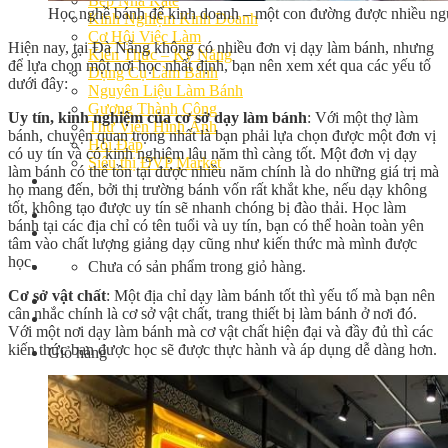
Bếp Nhà Kate
Học nghề bánh để kinh doanh – một con đường được nhiều ng
Kinh Nghiệm Kinh Doanh
Cơ Hội Việc Làm
Hiện nay, tại Đà Nẵng không có nhiều đơn vị dạy làm bánh, nhưng
Kiến Thức – Kỹ Năng
để lựa chọn một nơi học nhất định, bạn nên xem xét qua các yếu tố
Dụng Cụ Làm Bánh
dưới đây:
Nguyên Liệu Làm Bánh
Gương Thành Công
Uy tín, kinh nghiệm của cơ sở dạy làm bánh
: Với một thợ làm
Thư Viện Hình Ảnh
bánh, chuyện quan trọng nhất là bạn phải lựa chọn được một đơn vị
Hỏi Đáp
có uy tín và có kinh nghiệm lâu năm thì càng tốt. Một đơn vị dạy
Siêu thị ĐVP Market
làm bánh có thể tồn tại được nhiều năm chính là do những giá trị mà
Việc Làm
họ mang đến, bởi thị trường bánh vốn rất khắt khe, nếu dạy không
tốt, không tạo được uy tín sẽ nhanh chóng bị đào thải. Học làm
bánh tại các địa chỉ có tên tuổi và uy tín, bạn có thể hoàn toàn yên
tâm vào chất lượng giảng dạy cũng như kiến thức mà mình được
học.
Chưa có sản phẩm trong giỏ hàng.
Cơ sở vật chất
: Một địa chỉ dạy làm bánh tốt thì yếu tố mà bạn nên
cân nhắc chính là cơ sở vật chất, trang thiết bị làm bánh ở nơi đó.
Với một nơi dạy làm bánh mà cơ vật chất hiện đại và đầy đủ thì các
kiến thức bạn được học sẽ được thực hành và áp dụng dễ dàng hơn.
Giỏ hàng
Chưa có sản phẩm trong giỏ hàng.