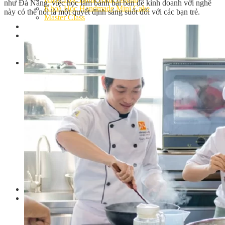
như Đà Nẵng, việc học làm bánh bài bản để kinh doanh với nghề
Khóa Học Handmade Mini Cake
này có thể nói là một quyết định sáng suốt đối với các bạn trẻ.
Master Class
Chuyên Đề
Khai Giảng
Lịch học – Lịch thi
Đăng Ký Học
Công Thức
Cách Làm Bánh Việt
Cách Làm Bánh Âu
Cách Làm Bánh Kem
Cách Làm Bánh Mì
Cách Làm Bánh Trung Thu
Cách Làm Bánh Flan
Cách Làm Bánh Bao
Cách Làm Bánh Bông Lan
Cách Làm Bánh Su Kem
Cách làm bánh CupCake
Cách Làm Bánh Pizza
Cách làm bánh chay
Cách Làm Kẹo – Mứt
Video
Tin tức
Tin Tổng Hợp
Hướng Nghiệp Á Âu