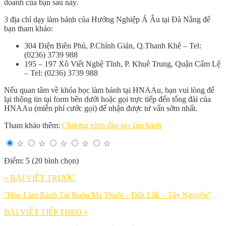
doanh của bạn sau này.
3 địa chỉ dạy làm bánh của Hướng Nghiệp Á Âu tại Đà Nẵng để
bạn tham khảo:
304 Điện Biên Phủ, P.Chính Gián, Q.Thanh Khê – Tel:
(0236) 3739 988
195 – 197 Xô Viết Nghệ Tĩnh, P. Khuê Trung, Quận Cẩm Lệ
– Tel: (0236) 3739 988
Nếu quan tâm về khóa học làm bánh tại HNAAu, bạn vui lòng để
lại thông tin tại form bên dưới hoặc gọi trực tiếp đến tổng đài của
HNAAu (miễn phí cước gọi) để nhận được tư vấn sớm nhất.
Tham khảo thêm:
Chương trình đào tạo làm bánh
☆
☆
☆
☆
☆
Điểm: 5 (20 bình chọn)
« BÀI VIẾT TRƯỚC
"Học Làm Bánh Tại Buôn Ma Thuột – Đắk Lắk – Tây Nguyên"
BÀI VIẾT TIẾP THEO »