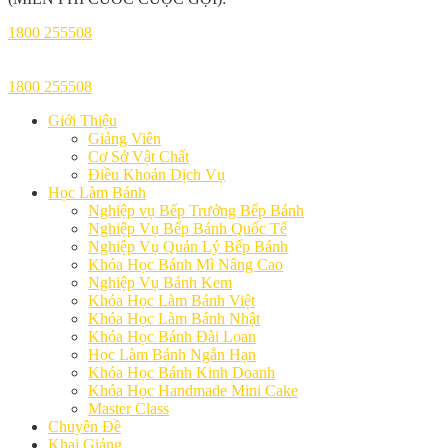
1800 255508
1800 255508
Giới Thiệu
Giảng Viên
Cơ Sở Vật Chất
Điều Khoản Dịch Vụ
Học Làm Bánh
Nghiệp vụ Bếp Trưởng Bếp Bánh
Nghiệp Vụ Bếp Bánh Quốc Tế
Nghiệp Vụ Quản Lý Bếp Bánh
Khóa Học Bánh Mì Nâng Cao
Nghiệp Vụ Bánh Kem
Khóa Học Làm Bánh Việt
Khóa Học Làm Bánh Nhật
Khóa Học Bánh Đài Loan
Học Làm Bánh Ngắn Hạn
Khóa Học Bánh Kinh Doanh
Khóa Học Handmade Mini Cake
Master Class
Chuyên Đề
Khai Giảng