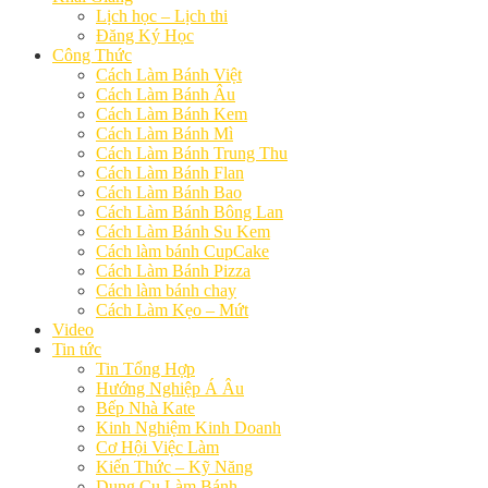
Lịch học – Lịch thi
Đăng Ký Học
Công Thức
Cách Làm Bánh Việt
Cách Làm Bánh Âu
Cách Làm Bánh Kem
Cách Làm Bánh Mì
Cách Làm Bánh Trung Thu
Cách Làm Bánh Flan
Cách Làm Bánh Bao
Cách Làm Bánh Bông Lan
Cách Làm Bánh Su Kem
Cách làm bánh CupCake
Cách Làm Bánh Pizza
Cách làm bánh chay
Cách Làm Kẹo – Mứt
Video
Tin tức
Tin Tổng Hợp
Hướng Nghiệp Á Âu
Bếp Nhà Kate
Kinh Nghiệm Kinh Doanh
Cơ Hội Việc Làm
Kiến Thức – Kỹ Năng
Dụng Cụ Làm Bánh