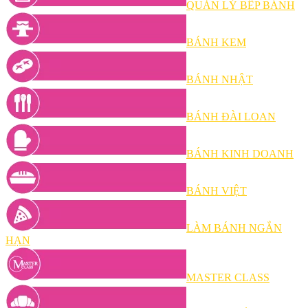
QUẢN LÝ BẾP BÁNH
BÁNH KEM
BÁNH NHẬT
BÁNH ĐÀI LOAN
BÁNH KINH DOANH
BÁNH VIỆT
LÀM BÁNH NGẮN
HẠN
MASTER CLASS