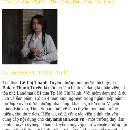
"Học Làm Bánh Tại Cần Thơ - Đồng Bằng Sông Cửu Long"
Tác giả: BAKER THANH TUYỀN
Tên thật:
Lê Thị Thanh Tuyền
nhưng mọi người thích gọi là
Baker Thanh Tuyền
là một thợ làm bánh và đang là nhân viên tại
tòa nhà Landmark 81 của Tp Hồ Chí Minh. Với niềm đam mê là du
lịch và làm bánh. Cô có 4 năm kinh nghiệm trong ngành bếp bánh,
thường xuyên được những nhà hàng, khách sạn lớn như Majetic
hotel, Bitexco, Time Square mời về làm cố vấn món bánh tráng
miệng cho thực đơn. Hiện tại, cô là cộng tác viên chính chuyên
cung cấp nội dụng cho
daylambanh.edu.vn
- một trường dạy làm
bánh chuyên nghiệp. Thanh Tuyền cung cấp cho website những nội
dung, công thức làm bánh mới lạ và hấp dẫn bạn có thể cảm nhận