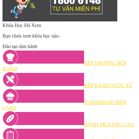
Khóa Học Đã Xem
Bạn chưa xem khóa học nào.
Đào tạo làm bánh
BẾP TRƯỞNG BẾP
BÁNH
BẾP BÁNH QUỐC TẾ
HANDMADE MINI
CAKE
BÁNH MÌ NÂNG CAO