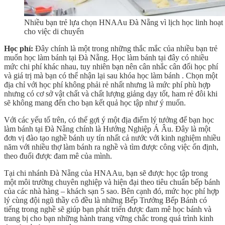
Nhiều bạn trẻ lựa chọn HNAAu Đà Nẵng vì lịch học linh hoạt v
cho việc di chuyển
Học phí:
Đây chính là một trong những thắc mắc của nhiều bạn trẻ
muốn học làm bánh tại Đà Nẵng. Học làm bánh tại đây có nhiều
mức chi phí khác nhau, tuy nhiên bạn nên cân nhắc cân đối học phí
và giá trị mà bạn có thể nhận lại sau khóa học làm bánh . Chọn một
địa chỉ với học phí không phải rẻ nhất nhưng là mức phí phù hợp
nhưng có cơ sở vật chất và chất lượng giảng dạy tốt, ham rẻ đôi khi
sẽ không mang đến cho bạn kết quả học tập như ý muốn.
Với các yếu tố trên, có thể gợi ý một địa điểm lý tưởng để bạn học
làm bánh tại Đà Nẵng chính là Hướng Nghiệp Á Âu. Đây là một
đơn vị đào tạo nghề bánh uy tín nhất cả nước với kinh nghiệm nhiều
năm với nhiều thợ làm bánh ra nghề và tìm được công việc ổn định,
theo đuổi được đam mê của mình.
Tại chi nhánh Đà Nẵng của HNAAu, bạn sẽ được học tập trong
một môi trường chuyên nghiệp và hiện đại theo tiêu chuẩn bếp bánh
của các nhà hàng – khách sạn 5 sao. Bên cạnh đó, mức học phí hợp
lý cùng đội ngũ thầy cô đều là những Bếp Trưởng Bếp Bánh có
tiếng trong nghề sẽ giúp bạn phát triển được đam mê học bánh và
trang bị cho bạn những hành trang vững chắc trong quá trình kinh