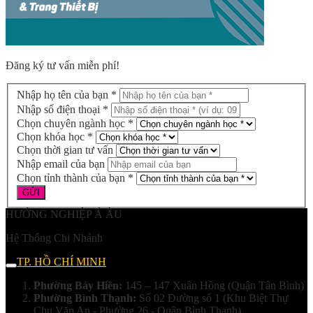
Đăng ký tư vấn miễn phí!
Nhập họ tên của bạn *
Nhập số điện thoại *
Chọn chuyên ngành học *
Chọn khóa học *
Chọn thời gian tư vấn
Nhập email của bạn
Chọn tỉnh thành của bạn *
HƯỚNG NGHIỆP Á ÂU
Hệ Thống Chi Nhánh
TP. HỒ CHÍ MINH
Phường Bảy Hiền:
145 – 147 Xuân Hồng (Quận Tân Bình)
Phường Bình Thạnh:
Số 02 Đường số 1 (Khu Biệt Thự
Chu Văn An - Phường 26 - Quận Bình Thạnh)