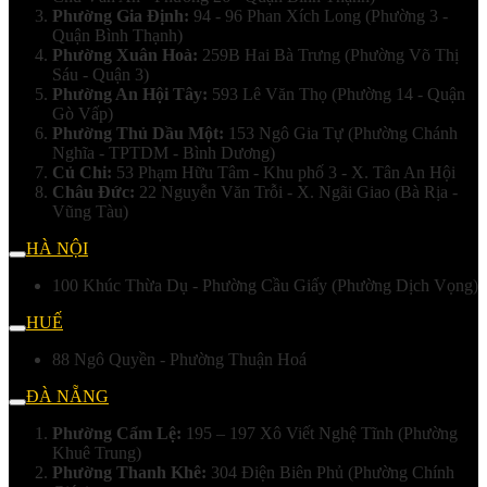
Phường Gia Định:
94 - 96 Phan Xích Long (Phường 3 -
Quận Bình Thạnh)
Phường Xuân Hoà:
259B Hai Bà Trưng (Phường Võ Thị
Sáu - Quận 3)
Phường An Hội Tây:
593 Lê Văn Thọ (Phường 14 - Quận
Gò Vấp)
Phường Thủ Dầu Một:
153 Ngô Gia Tự (Phường Chánh
Nghĩa - TPTDM - Bình Dương)
Củ Chi:
53 Phạm Hữu Tâm - Khu phố 3 - X. Tân An Hội
Châu Đức:
22 Nguyễn Văn Trỗi - X. Ngãi Giao (Bà Rịa -
Vũng Tàu)
HÀ NỘI
100 Khúc Thừa Dụ - Phường Cầu Giấy (Phường Dịch Vọng)
HUẾ
88 Ngô Quyền - Phường Thuận Hoá
ĐÀ NẴNG
Phường Cẩm Lệ:
195 – 197 Xô Viết Nghệ Tĩnh (Phường
Khuê Trung)
Phường Thanh Khê:
304 Điện Biên Phủ (Phường Chính