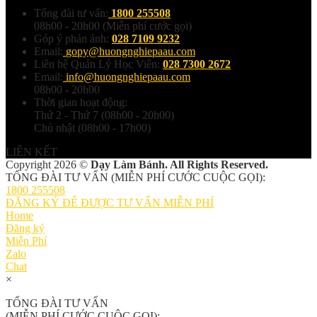
Tổng đài tư vấn:
1800 255508
08h00 - 20h00 (Miễn phí cước gọi)
Góp ý phản ánh:
028 7109 9232
Email:
gopy@huongnghiepaau.com
Liên hệ Quản Lý Học Viên:
028 7300 2672
Email:
info@huongnghiepaau.com
08h00 - 20h00
Thời gian hoạt động:
Thứ 2 - Thứ 7 (08h00 - 20h00)
Chủ nhật (08h00 - 17h00)
LIÊN KẾT
Copyright 2026 ©
Dạy Làm Bánh. All Rights Reserved.
TỔNG ĐÀI TƯ VẤN (MIỄN PHÍ CƯỚC CUỘC GỌI):
1800 255508
ĐĂNG KÝ ĐỂ ĐƯỢC TƯ VẤN MIỄN PHÍ
Home
Đăng ký
Miễn Phí
Zalo
Chat
×
TỔNG ĐÀI TƯ VẤN
(MIỄN PHÍ CƯỚC CUỘC GỌI):