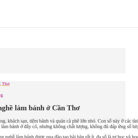
n Thơ
ng
 nghề làm bánh ở Cần Thơ
àng, khách sạn, tiệm bánh và quán cà phê lớn nhỏ. Con số này ở các t
hề làm bánh ở đây có, nhưng không chất lượng, không đủ đáp ứng số l
ộng nghề làm bánh được qua đào tạo bài bản rất ít, đa số là tự học và h