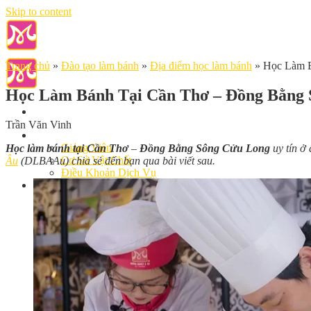
Skip to content
Trang chủ
»
Đào tạo làm bánh
»
Địa điểm học làm bánh
»
Học Làm B
Học Làm Bánh Tại Cần Thơ – Đồng Bằng
Trần Văn Vinh
Giới Thiệu
Giảng Viên
Học làm bánh tại Cần Thơ
–
Đồng Bằng Sông Cửu Long
uy tín ở
Cơ Sở Vật Chất
Âu
(DLBAAu) chia sẻ đến bạn qua bài viết sau.
Điều Khoản Dịch Vụ
Học Làm Bánh
Nghiệp vụ Bếp Trưởng Bếp Bánh
Nghiệp Vụ Bếp Bánh Quốc Tế
Nghiệp Vụ Quản Lý Bếp Bánh
Khóa Học Bánh Mì Nâng Cao
Nghiệp Vụ Bánh Kem
Khóa Học Làm Bánh Việt
Khóa Học Làm Bánh Nhật
Khóa Học Bánh Đài Loan
Học Làm Bánh Ngắn Hạn
Khóa Học Bánh Kinh Doanh