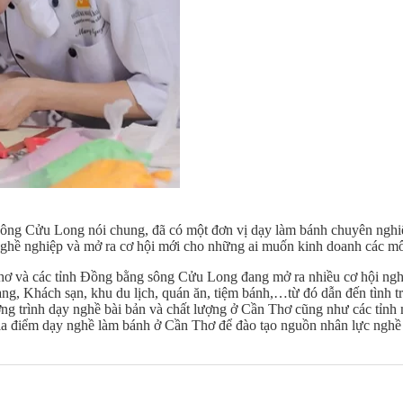
g sông Cửu Long nói chung, đã có một đơn vị dạy làm bánh chuyên nghi
 nghề nghiệp và mở ra cơ hội mới cho những ai muốn kinh doanh các m
Thơ và các tỉnh Đồng bằng sông Cửu Long đang mở ra nhiều cơ hội nghề
àng, Khách sạn, khu du lịch, quán ăn, tiệm bánh,…từ đó dẫn đến tình t
g trình dạy nghề bài bản và chất lượng ở Cần Thơ cũng như các tỉnh 
a điểm dạy nghề làm bánh ở Cần Thơ để đào tạo nguồn nhân lực nghề l