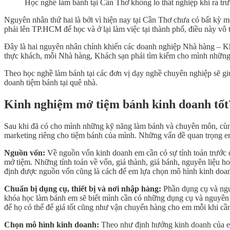
Học nghề làm bánh tại Cần Thơ không lo thất nghiệp khi ra tr
Nguyên nhân thứ hai là bởi vì hiện nay tại Cần Thơ chưa có bất kỳ
phải lên TP.HCM để học và ở lại làm việc tại thành phố, điều này vô 
Đây là hai nguyên nhân chính khiến các doanh nghiệp Nhà hàng – Khá
thực khách, mỗi Nhà hàng, Khách sạn phải tìm kiếm cho mình những đ
Theo học nghề làm bánh tại các đơn vị dạy nghề chuyên nghiệp sẽ gi
doanh tiệm bánh tại quê nhà.
Kinh nghiệm mở tiệm bánh kinh doanh tốt
Sau khi đã có cho mình những kỹ năng làm bánh và chuyên môn, cùng 
marketing riêng cho tiệm bánh của mình. Những vấn đề quan trọng e
Nguồn vốn:
Về nguồn vốn kinh doanh em cần có sự tính toán trước đ
mở tiệm. Những tính toán về vốn, giá thành, giá bánh, nguyên liệu ho
định được nguồn vốn cũng là cách để em lựa chọn mô hình kinh doa
Chuẩn bị dụng cụ, thiết bị và nơi nhập hàng:
Phần dụng cụ và nguy
khóa học làm bánh em sẽ biết mình cần có những dụng cụ và nguyên v
để họ có thể để giá tốt cũng như vận chuyển hàng cho em mỗi khi cần 
Chọn mô hình kinh doanh:
Theo như định hướng kinh doanh của em