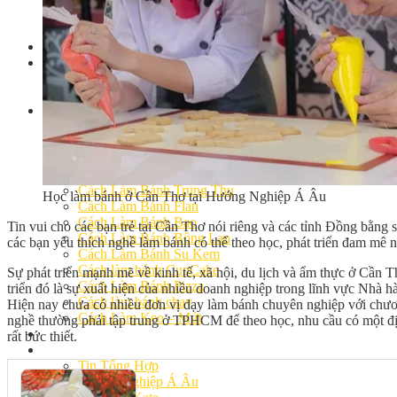
Khóa Học Handmade Mini Cake
Master Class
Chuyên Đề
Khai Giảng
Lịch học – Lịch thi
Đăng Ký Học
Công Thức
Cách Làm Bánh Việt
Cách Làm Bánh Âu
Cách Làm Bánh Kem
Cách Làm Bánh Mì
Cách Làm Bánh Trung Thu
Học làm bánh ở Cần Thơ tại Hướng Nghiệp Á Âu
Cách Làm Bánh Flan
Cách Làm Bánh Bao
Tin vui cho các bạn trẻ tại Cần Thơ nói riêng và các tỉnh Đồng bằn
Cách Làm Bánh Bông Lan
các bạn yêu thích nghề làm bánh có thể theo học, phát triển đam mê
Cách Làm Bánh Su Kem
Cách làm bánh CupCake
Sự phát triển mạnh mẽ về kinh tế, xã hội, du lịch và ẩm thực ở Cần 
Cách Làm Bánh Pizza
triển đó là sự xuất hiện của nhiều doanh nghiệp trong lĩnh vực Nhà h
Cách làm bánh chay
Hiện nay chưa có nhiều đơn vị dạy làm bánh chuyên nghiệp với chươn
Cách Làm Kẹo – Mứt
nghề thường phải tập trung ở TPHCM để theo học, nhu cầu có một đị
Video
rất bức thiết.
Tin tức
Tin Tổng Hợp
Hướng Nghiệp Á Âu