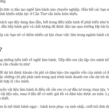
ường
 một đơn vị đào tạo nghề làm bánh nào chuyên nghiệp. Hầu hết các bạn
tình khiến nhân lực ở Cần Thơ vẫn luôn luôn thiếu.
ch sạn đây đang đau đầu, bởi trong điều kiện kinh tế phát triển như h
ầu bếp bánh giỏi và chất lượng đã được đào tạo qua trường lớp bài b
úp các bạn trẻ có thêm nhiều sự lựa chọn việc làm trong ngành bánh c
?
những hiểu biết về nghề làm bánh. Tiếp đến em cần lập cho mình kế h
m cần chuẩn bị như:
ể dự trù được khoản chi phí và đảm bảo cho nguồn vốn của mình có th
ặc những chi phí phát sinh trong quá trình kinh doanh em cần dự trù đ
nh hợp lý cho mình.
ên vật liệu làm bánh là điều rất cần em có sự đầu tư trong chọn lựa.
ật liệu nào, mua ở đâu để có mức giá tốt và đảm bảo được an toàn. Lự
thiết.
 là mô hình bánh ngọt – bánh kem phục vụ sinh nhật, cưới hỏi đơn th