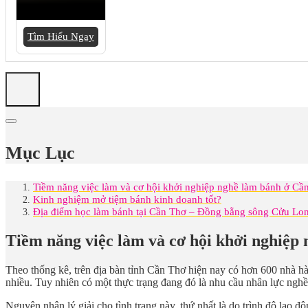
Tìm Hiểu Ngay
Mục Lục
Tiềm năng việc làm và cơ hội khởi nghiệp nghề làm bánh ở Cầ
Kinh nghiệm mở tiệm bánh kinh doanh tốt?
Địa điểm học làm bánh tại Cần Thơ – Đồng bằng sông Cửu Lo
Tiềm năng việc làm và cơ hội khởi nghiệp
Theo thống kê, trên địa bàn tỉnh Cần Thơ hiện nay có hơn 600 nhà h
nhiều. Tuy nhiên có một thực trạng đang đó là nhu cầu nhân lực ng
Nguyên nhân lý giải cho tình trạng này, thứ nhất là do trình độ lao đ