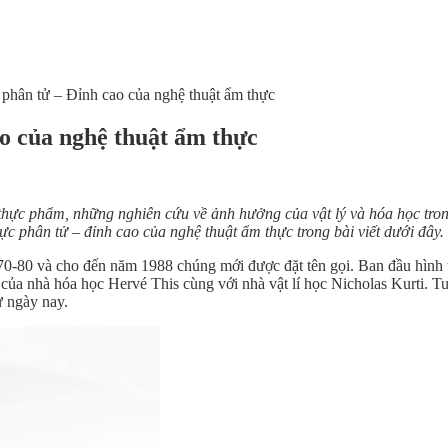
phân tử – Đỉnh cao của nghệ thuật ẩm thực
o của nghệ thuật ẩm thực
ực phẩm, những nghiên cứu về ảnh hưởng của vật lý và hóa học trong 
c phân tử – đỉnh cao của nghệ thuật ẩm thực trong bài viết dưới đây.
70-80 và cho đến năm 1988 chúng mới được đặt tên gọi. Ban đầu hình 
i của nhà hóa học Hervé This cùng với nhà vật lí học Nicholas Kurti. T
ư ngày nay.