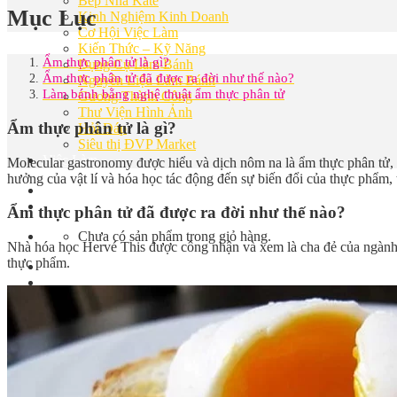
Bếp Nhà Kate
Mục Lục
Kinh Nghiệm Kinh Doanh
Cơ Hội Việc Làm
Kiến Thức – Kỹ Năng
Ẩm thực phân tử là gì?
Dụng Cụ Làm Bánh
Ẩm thực phân tử đã được ra đời như thế nào?
Nguyên Liệu Làm Bánh
Làm bánh bằng nghệ thuật ẩm thực phân tử
Gương Thành Công
Thư Viện Hình Ảnh
Ẩm thực phân tử là gì?
Hỏi Đáp
Siêu thị ĐVP Market
Việc Làm
Molecular gastronomy được hiểu và dịch nôm na là ẩm thực phân tử
hưởng của vật lí và hóa học tác động đến sự biến đổi của thực phẩm, 
Ẩm thực phân tử đã được ra đời như thế nào?
Chưa có sản phẩm trong giỏ hàng.
Nhà hóa học Hervé This được công nhận và xem là cha đẻ của ngàn
thực phẩm.
Giỏ hàng
Chưa có sản phẩm trong giỏ hàng.