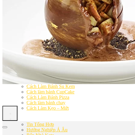
Khóa Học Handmade Mini Cake
Master Class
Chuyên Đề
Khai Giảng
Lịch học – Lịch thi
Đăng Ký Học
Công Thức
Cách Làm Bánh Việt
Cách Làm Bánh Âu
Cách Làm Bánh Kem
Cách Làm Bánh Mì
Cách Làm Bánh Trung Thu
Cách Làm Bánh Flan
Cách Làm Bánh Bao
Cách Làm Bánh Bông Lan
Cách Làm Bánh Su Kem
Cách làm bánh CupCake
Cách Làm Bánh Pizza
Cách làm bánh chay
Cách Làm Kẹo – Mứt
Video
Tin tức
Tin Tổng Hợp
Hướng Nghiệp Á Âu