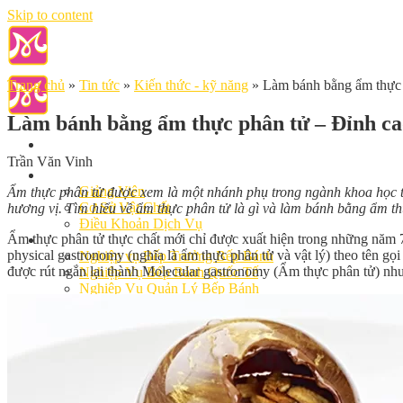
Skip to content
Trang chủ
»
Tin tức
»
Kiến thức - kỹ năng
»
Làm bánh bằng ẩm thực 
Làm bánh bằng ẩm thực phân tử – Đỉnh ca
Trần Văn Vinh
Giới Thiệu
Giảng Viên
Ẩm thực phân tử được xem là một nhánh phụ trong ngành khoa học th
Cơ Sở Vật Chất
hương vị. Tìm hiểu về ẩm thực phân tử là gì và làm bánh bằng ẩm thự
Điều Khoản Dịch Vụ
Ẩm thực phân tử thực chất mới chỉ được xuất hiện trong những năm 
Học Làm Bánh
physical gastronomy (nghĩa là ẩm thực phân tử và vật lý) theo tên gọ
Nghiệp vụ Bếp Trưởng Bếp Bánh
được rút ngắn lại thành Molecular gastronomy (Ẩm thực phân tử) nh
Nghiệp Vụ Bếp Bánh Quốc Tế
Nghiệp Vụ Quản Lý Bếp Bánh
Khóa Học Bánh Mì Nâng Cao
Nghiệp Vụ Bánh Kem
Khóa Học Làm Bánh Việt
Khóa Học Làm Bánh Nhật
Khóa Học Bánh Đài Loan
Học Làm Bánh Ngắn Hạn
Khóa Học Bánh Kinh Doanh