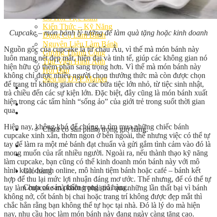
Bếp Nhà Kate
Kinh Nghiệm Kinh Doanh
Cơ Hội Việc Làm
Kiến Thức – Kỹ Năng
Cupcake – món bánh lý tưởng để làm quà tặng hoặc kinh doanh
Dụng Cụ Làm Bánh
Nguyên Liệu Làm Bánh
Nguồn gốc của cupcake là từ châu Âu, vì thế mà món bánh này
Gương Thành Công
luôn mang nét đẹp mắt, hiện đại và tinh tế, giúp các không gian nó
Thư Viện Hình Ảnh
hiện hữu có thêm phần sang trọng hơn. Vì thế mà món bánh này
Hỏi Đáp
không chỉ được nhiều người chọn thưởng thức mà còn được chọn
Siêu thị ĐVP Market
để trang trí không gian cho các bữa tiệc lớn nhỏ, từ tiệc sinh nhật,
Việc Làm
trà chiều đến các sự kiện lớn. Đặc biệt, đây cũng là món bánh xuất
hiện trong các tấm hình “sống ảo” của giới trẻ trong suốt thời gian
qua.
Hiện nay, không khó để chúng ta tìm mua những chiếc bánh
Chưa có sản phẩm trong giỏ hàng.
cupcake xinh xắn, thơm ngon ở bên ngoài, thế nhưng việc có thể tự
tay để làm ra một mẻ bánh đạt chuẩn và gửi gắm tình cảm vào đó là
mong muốn của rất nhiều người. Ngoài ra, nếu thành thạo kỹ năng
làm cupcake, bạn cũng có thể kinh doanh món bánh này với mô
hình kinh doanh online, mô hình tiệm bánh hoặc café – bánh kết
Giỏ hàng
hợp để thu lại mức lợi nhuận đáng mơ ước. Thế nhưng, để có thể tự
Chưa có sản phẩm trong giỏ hàng.
tay làm cupcake mà không phải trải qua những lần thất bại vì bánh
không nở, cốt bánh bị chai hoặc trang trí không được đẹp mắt thì
chắc hẳn rằng bạn không thể tự học tại nhà. Đó là lý do mà hiện
nay, nhu cầu học làm món bánh này đang ngày càng tăng cao.