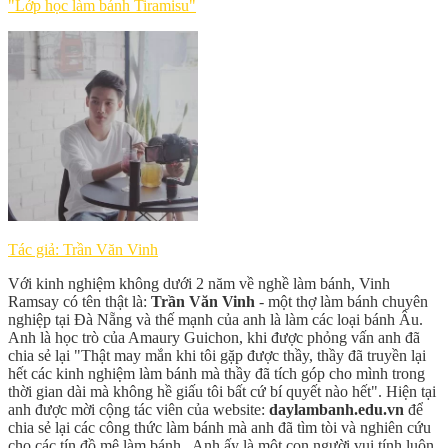
"Lớp học làm bánh Tiramisu"
Tác giả: Trần Văn Vinh
Với kinh nghiệm không dưới 2 năm về nghề làm bánh, Vinh
Ramsay có tên thật là:
Trần Văn Vinh
- một thợ làm bánh chuyên
nghiệp tại Đà Nẵng và thế mạnh của anh là làm các loại bánh Âu.
Anh là học trò của Amaury Guichon, khi được phỏng vấn anh đã
chia sẻ lại "Thật may mắn khi tôi gặp được thầy, thầy đã truyền lại
hết các kinh nghiệm làm bánh mà thầy đã tích góp cho mình trong
thời gian dài mà không hề giấu tôi bất cứ bí quyết nào hết". Hiện tại
anh được mời cộng tác viên của website:
daylambanh.edu.vn
để
chia sẻ lại các công thức làm bánh mà anh đã tìm tòi và nghiên cứu
cho các tín đồ mê làm bánh. Anh ấy là một con người vui tính luôn