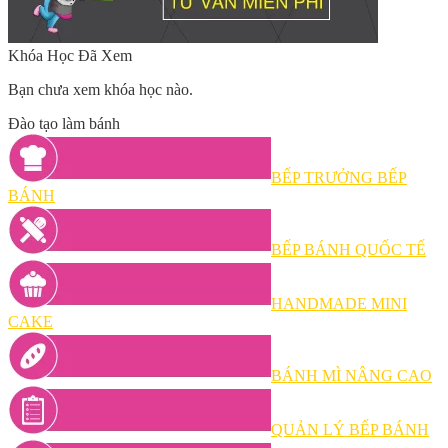
Khóa Học Đã Xem
Bạn chưa xem khóa học nào.
Đào tạo làm bánh
BẾP TRƯỞNG BẾP
BÁNH
BẾP BÁNH QUỐC TẾ
HANDMADE MINI
CAKE
BÁNH MÌ NÂNG CAO
QUẢN LÝ BẾP BÁNH