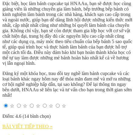
Đặc biệt, học làm bánh cupcake tại HNAAu, bạn sẽ được học cùng
giảng viên là những chuyên gia làm bánh, bếp trưởng bếp bánh có
kinh nghiệm làm bánh trong các nhà hàng, khách sạn cao cấp trong
và ngoài nước, giúp bạn dễ dàng lĩnh hội được những kiến thức mới
nhất, cập nhật nhất cũng như những bí quyết làm bánh của chuyên
gia. Không chỉ vậy, bạn sẽ còn được tham gia lớp học với cơ sở vật
chất hiện đại, trang bị đầy đủ các nguyên liệu cao cấp nhất cũng
như các dụng cụ, máy móc theo tiêu chuẩn của bếp bánh 5 sao quốc
tế, giúp quá trình học và thực hành làm bánh của bạn được hỗ trợ
một cách tối đa. Điều này đảm bảo khi bạn hoàn thành khóa học có
thể tự tay làm được những mẻ bánh hoàn hảo nhất kể cả về hương
vị lẫn ngoại hình.
Đăng ký một khóa học, trau dồi tay nghề làm bánh cupcake và các
loại bánh khác ngay hôm nay để thỏa mãn đam mê và mở ra những
cơ hội nghề nghiệp hấp dẫn, tại sao không? Để lại thông tin ngay
bên dưới, HNAAu sẽ liên lạc và tư vấn cho bạn trong thời gian sớm
nhất!
☆
☆
☆
☆
☆
Điểm: 4.6 (14 bình chọn)
BÀI VIẾT TIẾP THEO »