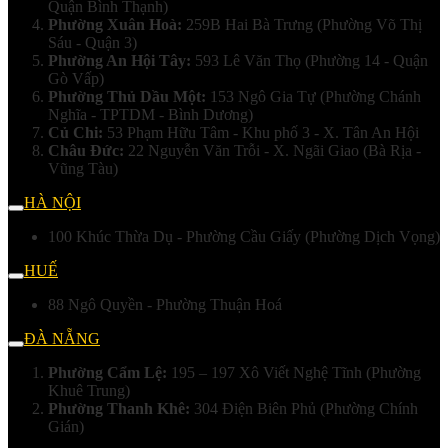
Quận Bình Thạnh)
Phường Xuân Hoà:
259B Hai Bà Trưng (Phường Võ Thị
Sáu - Quận 3)
Phường An Hội Tây:
593 Lê Văn Thọ (Phường 14 - Quận
Gò Vấp)
Phường Thủ Dầu Một:
153 Ngô Gia Tự (Phường Chánh
Nghĩa - TPTDM - Bình Dương)
Củ Chi:
53 Phạm Hữu Tâm - Khu phố 3 - X. Tân An Hội
Châu Đức:
22 Nguyễn Văn Trỗi - X. Ngãi Giao (Bà Rịa -
Vũng Tàu)
HÀ NỘI
100 Khúc Thừa Dụ - Phường Cầu Giấy (Phường Dịch Vọng)
HUẾ
88 Ngô Quyền - Phường Thuận Hoá
ĐÀ NẴNG
Phường Cẩm Lệ:
195 – 197 Xô Viết Nghệ Tĩnh (Phường
Khuê Trung)
Phường Thanh Khê:
304 Điện Biên Phủ (Phường Chính
Gián)