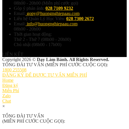
08h00 - 20h00 (Miễn phí cước gọi)
Góp ý phản ánh:
028 7109 9232
Email:
gopy@huongnghiepaau.com
Liên hệ Quản Lý Học Viên:
028 7300 2672
Email:
info@huongnghiepaau.com
08h00 - 20h00
Thời gian hoạt động:
Thứ 2 - Thứ 7 (08h00 - 20h00)
Chủ nhật (08h00 - 17h00)
LIÊN KẾT
Copyright 2026 ©
Dạy Làm Bánh. All Rights Reserved.
TỔNG ĐÀI TƯ VẤN (MIỄN PHÍ CƯỚC CUỘC GỌI):
1800 255508
ĐĂNG KÝ ĐỂ ĐƯỢC TƯ VẤN MIỄN PHÍ
Home
Đăng ký
Miễn Phí
Zalo
Chat
×
TỔNG ĐÀI TƯ VẤN
(MIỄN PHÍ CƯỚC CUỘC GỌI):