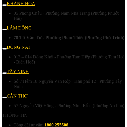
KHÁNH HÒA
05 Phong Châu - Phường Nam Nha Trang (Phường Phước
Hải)
LÂM ĐỒNG
78 Từ Văn Tư - Phường Phan Thiết (Phường Phú Trinh)
ĐỒNG NAI
013 – 014 Đồng Khởi - Phường Tam Hiệp (Phường Tam Hoà
- Biên Hoà)
TÂY NINH
Số 7 Hẻm 18 Nguyễn Văn Rốp - Khu phố 12 - Phường Tây
Ninh
CẦN THƠ
57 Nguyễn Việt Hồng - Phường Ninh Kiều (Phường An Phú)
THÔNG TIN
Tổng đài tư vấn:
1800 255508