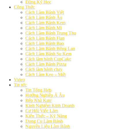
Đăng Ký Học
Công Thức
Cách Làm Bánh Việt
Cách Làm Bánh Âu
Cách Làm Bánh Kem
Cách Làm Bánh Mì
Cách Làm Bánh Trung Thu
Cách Làm Bánh Flan
Cách Làm Bánh Bao
Cách Làm Bánh Bông Lan
Cách Làm Bánh Su Kem
Cách làm bánh CupCake
Cách Làm Bánh Pizza
Cách làm bánh chay
Cách Làm Kẹo – Mứt
Video
Tin tức
Tin Tổng Hợp
Hướng Nghiệp Á Âu
Bếp Nhà Kate
Kinh Nghiệm Kinh Doanh
Cơ Hội Việc Làm
Kiến Thức – Kỹ Năng
Dụng Cụ Làm Bánh
Nguyên Liệu Làm Bánh