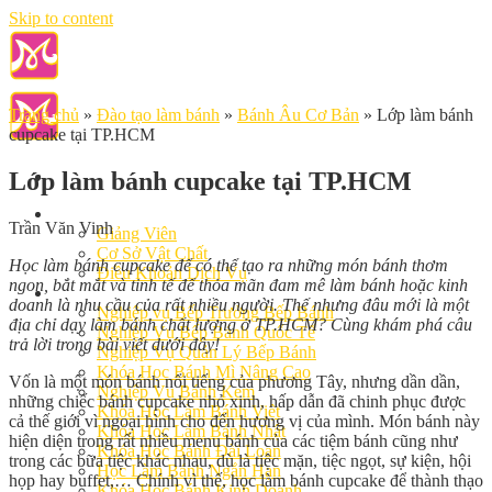
Skip to content
Trang chủ
»
Đào tạo làm bánh
»
Bánh Âu Cơ Bản
»
Lớp làm bánh
cupcake tại TP.HCM
Lớp làm bánh cupcake tại TP.HCM
Giới Thiệu
Trần Văn Vinh
Giảng Viên
Cơ Sở Vật Chất
Học làm bánh cupcake để có thể tạo ra những món bánh thơm
Điều Khoản Dịch Vụ
ngon, bắt mắt và tinh tế để thỏa mãn đam mê làm bánh hoặc kinh
Học Làm Bánh
doanh là nhu cầu của rất nhiều người. Thế nhưng đâu mới là một
Nghiệp vụ Bếp Trưởng Bếp Bánh
địa chỉ dạy làm bánh chất lượng ở TP.HCM? Cùng khám phá câu
Nghiệp Vụ Bếp Bánh Quốc Tế
trả lời trong bài viết dưới đây!
Nghiệp Vụ Quản Lý Bếp Bánh
Khóa Học Bánh Mì Nâng Cao
Vốn là một món bánh nổi tiếng của phương Tây, nhưng dần dần,
Nghiệp Vụ Bánh Kem
những chiếc bánh cupcake nhỏ xinh, hấp dẫn đã chinh phục được
Khóa Học Làm Bánh Việt
cả thế giới vì ngoại hình cho đến hương vị của mình. Món bánh này
Khóa Học Làm Bánh Nhật
hiện diện trong rất nhiều menu bánh của các tiệm bánh cũng như
Khóa Học Bánh Đài Loan
trong các bữa tiệc khác nhau, dù là tiệc mặn, tiệc ngọt, sự kiện, hội
Học Làm Bánh Ngắn Hạn
họp hay buffet,… Chính vì thế, học làm bánh cupcake để thành thạo
Khóa Học Bánh Kinh Doanh