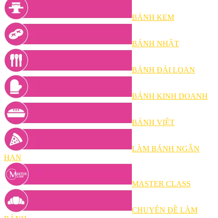
BÁNH KEM
BÁNH NHẬT
BÁNH ĐÀI LOAN
BÁNH KINH DOANH
BÁNH VIỆT
LÀM BÁNH NGẮN
HẠN
MASTER CLASS
CHUYÊN ĐỀ LÀM