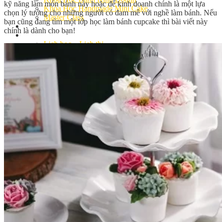
kỹ năng làm món bánh này hoặc để kinh doanh chính là một lựa
Khóa Học Handmade Mini Cake
chọn lý tưởng cho những người có đam mê với nghề làm bánh. Nếu
Master Class
bạn cũng đang tìm một lớp học làm bánh cupcake thì bài viết này
Chuyên Đề
chính là dành cho bạn!
Khai Giảng
Lịch học – Lịch thi
Đăng Ký Học
Công Thức
Cách Làm Bánh Việt
Cách Làm Bánh Âu
Cách Làm Bánh Kem
Cách Làm Bánh Mì
Cách Làm Bánh Trung Thu
Cách Làm Bánh Flan
Cách Làm Bánh Bao
Cách Làm Bánh Bông Lan
Cách Làm Bánh Su Kem
Cách làm bánh CupCake
Cách Làm Bánh Pizza
Cách làm bánh chay
Cách Làm Kẹo – Mứt
Video
Tin tức
Tin Tổng Hợp
Hướng Nghiệp Á Âu