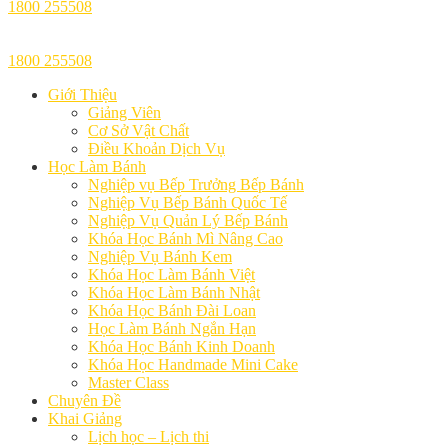
1800 255508
1800 255508
Giới Thiệu
Giảng Viên
Cơ Sở Vật Chất
Điều Khoản Dịch Vụ
Học Làm Bánh
Nghiệp vụ Bếp Trưởng Bếp Bánh
Nghiệp Vụ Bếp Bánh Quốc Tế
Nghiệp Vụ Quản Lý Bếp Bánh
Khóa Học Bánh Mì Nâng Cao
Nghiệp Vụ Bánh Kem
Khóa Học Làm Bánh Việt
Khóa Học Làm Bánh Nhật
Khóa Học Bánh Đài Loan
Học Làm Bánh Ngắn Hạn
Khóa Học Bánh Kinh Doanh
Khóa Học Handmade Mini Cake
Master Class
Chuyên Đề
Khai Giảng
Lịch học – Lịch thi