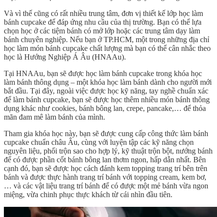
Và vì thế cũng có rất nhiều trung tâm, đơn vị thiết kế lớp học làm
bánh cupcake để đáp ứng nhu cầu của thị trường. Bạn có thể lựa
chọn học ở các tiệm bánh có mở lớp hoặc các trung tâm dạy làm
bánh chuyên nghiệp. Nếu bạn ở TP.HCM, một trong những địa chỉ
học làm món bánh cupcake chất lượng mà bạn có thể cân nhắc theo
học là Hướng Nghiệp Á Âu (HNAAu).
Tại HNAAu, bạn sẽ được học làm bánh cupcake trong khóa học
làm bánh thông dụng – một khóa học làm bánh dành cho người mới
bắt đầu. Tại đây, ngoài việc được học kỹ năng, tay nghề chuẩn xác
để làm bánh cupcake, bạn sẽ được học thêm nhiều món bánh thông
dụng khác như cookies, bánh bông lan, crepe, pancake,… để thỏa
mãn đam mê làm bánh của mình.
Tham gia khóa học này, bạn sẽ được cung cấp công thức làm bánh
cupcake chuẩn châu Âu, cùng với luyện tập các kỹ năng chọn
nguyên liệu, phối trộn sao cho hợp lý, kỹ thuật trộn bột, nướng bánh
để có được phần cốt bánh bông lan thơm ngon, hấp dẫn nhất. Bên
cạnh đó, bạn sẽ được học cách đánh kem topping trang trí bên trên
bánh và được thực hành trang trí bánh với topping cream, kem bơ,
… và các vật liệu trang trí bánh để có được một mẻ bánh vừa ngon
miệng, vừa chinh phục thực khách từ cái nhìn đầu tiên.