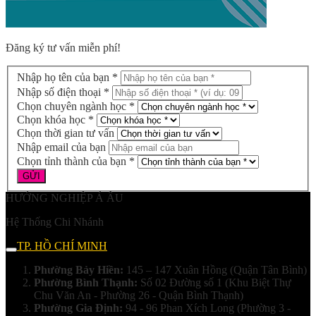
Đăng ký tư vấn miễn phí!
Nhập họ tên của bạn *
Nhập số điện thoại *
Chọn chuyên ngành học *
Chọn khóa học *
Chọn thời gian tư vấn
Nhập email của bạn
Chọn tỉnh thành của bạn *
HƯỚNG NGHIỆP Á ÂU
Hệ Thống Chi Nhánh
TP. HỒ CHÍ MINH
Phường Bảy Hiền:
145 – 147 Xuân Hồng (Quận Tân Bình)
Phường Bình Thạnh:
Số 02 Đường số 1 (Khu Biệt Thự
Chu Văn An - Phường 26 - Quận Bình Thạnh)
Phường Gia Định:
94 - 96 Phan Xích Long (Phường 3 -