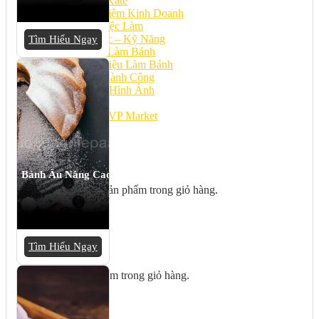
Bếp Nhà Kate
Kinh Nghiệm Kinh Doanh
Cơ Hội Việc Làm
Kiến Thức – Kỹ Năng
Tìm Hiểu Ngay
Dụng Cụ Làm Bánh
Nguyên Liệu Làm Bánh
Gương Thành Công
Thư Viện Hình Ảnh
Hỏi Đáp
Siêu thị ĐVP Market
Việc Làm
Bánh Âu Nâng Cao
Chưa có sản phẩm trong giỏ hàng.
Tìm Hiểu Ngay
Giỏ hàng
Chưa có sản phẩm trong giỏ hàng.