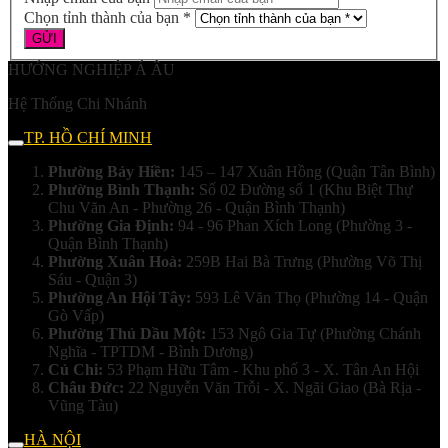
Chọn tỉnh thành của bạn *
HƯỚNG NGHIỆP Á ÂU
Hệ Thống Chi Nhánh
TP. HỒ CHÍ MINH
Phường Bảy Hiền:
145 – 147 Xuân Hồng (Quận Tân Bình)
Phường Bình Thạnh:
Số 02 Đường số 1 (Khu Biệt Thự
Chu Văn An - Phường 26 - Quận Bình Thạnh)
Phường Gia Định:
94 - 96 Phan Xích Long (Phường 3 -
Quận Bình Thạnh)
Phường Xuân Hoà:
259B Hai Bà Trưng (Phường Võ Thị
Sáu - Quận 3)
Phường An Hội Tây:
593 Lê Văn Thọ (Phường 14 - Quận
Gò Vấp)
Phường Thủ Dầu Một:
153 Ngô Gia Tự (Phường Chánh
Nghĩa - TPTDM - Bình Dương)
Củ Chi:
53 Phạm Hữu Tâm - Khu phố 3 - X. Tân An Hội
Châu Đức:
22 Nguyễn Văn Trỗi - X. Ngãi Giao (Bà Rịa -
Vũng Tàu)
HÀ NỘI