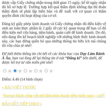
được cấp Giấy chứng nhận trong thời gian 15 ngày, kể từ ngày nhận
đủ hồ sơ hợp lệ. Trường hợp kết quả thẩm định không đạt thì đoàn
thẩm định sẽ phải lập biên bản và đề xuất với cơ quan có thẩm
quyền đình chỉ hoạt động của cơ sở.
Đăng ký giấy phép kinh doanh và Giấy chứng nhận đủ điều kiện vệ
sinh an toàn thực phẩm là 2 giấy tờ cực kỳ quan trọng để bạn có đủ
điều kiện mở cửa hàng, tiệm bánh, quán café để kinh doanh. Do đó,
nếu đang lên kế hoạch khởi nghiệp với những hình thức kinh doanh
này, các bạn đừng quên bỏ qua những thông tin hữu ích mà chúng
tôi vừa chia sẻ nhé!
Để biết thêm thông tin chi tiết về các khóa học của
Dạy Làm Bánh
Á Âu
, bạn vui lòng để lại thông tin ở nút
“Đăng kí”
bên dưới, để
được hỗ trợ tư vấn miễn phí nhé!
☆
☆
☆
☆
☆
Điểm: 4.46 (14 bình chọn)
« BÀI VIẾT TRƯỚC
"Startup thành công với mô hình kinh doanh tiệm bánh ngọt – café"
BÀI VIẾT TIẾP THEO »