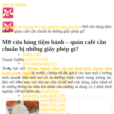
Skip to content
Trang chủ
»
Tin tức
»
Kinh nghiệm kinh doanh
»
Mở cửa hàng tiệm
bánh – quán café cần chuẩn bị những giấy phép gì?
Mở cửa hàng tiệm bánh – quán café cần
chuẩn bị những giấy phép gì?
Giới Thiệu
Giảng Viên
Cơ Sở Vật Chất
Thanh Tuyền
Điều Khoản Dịch Vụ
Học Làm Bánh
Trong bài viết
Startup thành công với mô hình kinh doanh tiệm
Nghiệp vụ Bếp Trưởng Bếp Bánh
bánh ngọt – café
kỳ trước, chúng tôi đã gợi ý cho bạn một ý tưởng
Nghiệp Vụ Bếp Bánh Quốc Tế
kinh doanh khá mới mẻ có xu hướng thịnh hành trong tương lai.
Nghiệp Vụ Quản Lý Bếp Bánh
Bài viết hôm nay, các thủ tục cần có để mở cửa hàng, tiệm bánh sẽ
Khóa Học Bánh Mì Nâng Cao
là những thông tin hữu ích dành cho những ai đang có ý định khởi
Nghiệp Vụ Bánh Kem
nghiệp với mô hình này.
Khóa Học Làm Bánh Việt
Khóa Học Làm Bánh Nhật
Khóa Học Bánh Đài Loan
Học Làm Bánh Ngắn Hạn
Khóa Học Bánh Kinh Doanh