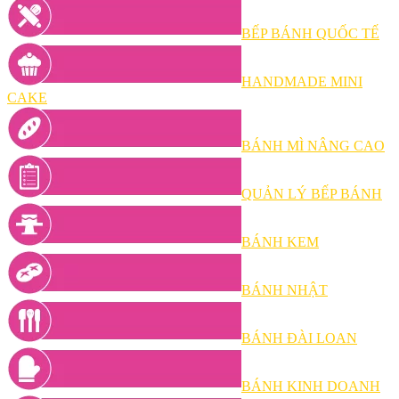
BẾP BÁNH QUỐC TẾ
HANDMADE MINI
CAKE
BÁNH MÌ NÂNG CAO
QUẢN LÝ BẾP BÁNH
BÁNH KEM
BÁNH NHẬT
BÁNH ĐÀI LOAN
BÁNH KINH DOANH