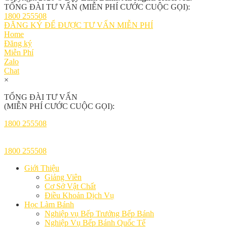
TỔNG ĐÀI TƯ VẤN (MIỄN PHÍ CƯỚC CUỘC GỌI):
1800 255508
ĐĂNG KÝ ĐỂ ĐƯỢC TƯ VẤN MIỄN PHÍ
Home
Đăng ký
Miễn Phí
Zalo
Chat
×
TỔNG ĐÀI TƯ VẤN
(MIỄN PHÍ CƯỚC CUỘC GỌI):
1800 255508
1800 255508
Giới Thiệu
Giảng Viên
Cơ Sở Vật Chất
Điều Khoản Dịch Vụ
Học Làm Bánh
Nghiệp vụ Bếp Trưởng Bếp Bánh
Nghiệp Vụ Bếp Bánh Quốc Tế