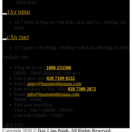
- Biên Hoà)
TÂY NINH
Số 7 Hẻm 18 Nguyễn Văn Rốp - Khu phố 12 - Phường Tây
Ninh
CẦN THƠ
57 Nguyễn Việt Hồng - Phường Ninh Kiều (Phường An Phú)
THÔNG TIN
Tổng đài tư vấn:
1800 255508
08h00 - 20h00 (Miễn phí cước gọi)
Góp ý phản ánh:
028 7109 9232
Email:
gopy@huongnghiepaau.com
Liên hệ Quản Lý Học Viên:
028 7300 2672
Email:
info@huongnghiepaau.com
08h00 - 20h00
Thời gian hoạt động:
Thứ 2 - Thứ 7 (08h00 - 20h00)
Chủ nhật (08h00 - 17h00)
LIÊN KẾT
Copyright 2026 ©
Dạy Làm Bánh. All Rights Reserved.