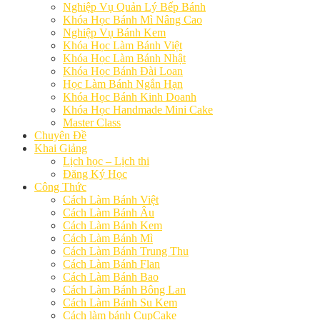
Nghiệp Vụ Quản Lý Bếp Bánh
Khóa Học Bánh Mì Nâng Cao
Nghiệp Vụ Bánh Kem
Khóa Học Làm Bánh Việt
Khóa Học Làm Bánh Nhật
Khóa Học Bánh Đài Loan
Học Làm Bánh Ngắn Hạn
Khóa Học Bánh Kinh Doanh
Khóa Học Handmade Mini Cake
Master Class
Chuyên Đề
Khai Giảng
Lịch học – Lịch thi
Đăng Ký Học
Công Thức
Cách Làm Bánh Việt
Cách Làm Bánh Âu
Cách Làm Bánh Kem
Cách Làm Bánh Mì
Cách Làm Bánh Trung Thu
Cách Làm Bánh Flan
Cách Làm Bánh Bao
Cách Làm Bánh Bông Lan
Cách Làm Bánh Su Kem
Cách làm bánh CupCake