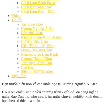
Cách Làm Bánh Pizza
Cách làm bánh chay
Cách Làm Kẹo – Mứt
Video
Tin tức
Tin Tổng Hợp
Hướng Nghiệp Á Âu
Bếp Nhà Kate
Kinh Nghiệm Kinh Doanh
Cơ Hội Việc Làm
Kiến Thức – Kỹ Năng
Dụng Cụ Làm Bánh
Nguyên Liệu Làm Bánh
Gương Thành Công
Thư Viện Hình Ảnh
Hỏi Đáp
Siêu thị ĐVP Market
Việc Làm
Bạn muốn hiểu hơn về các khóa học tại Hướng Nghiệp Á Âu?
HNAAu chiêu sinh nhiều chương trình - cấp độ, đa dạng ngành
nghề, đáp ứng mọi nhu cầu: Làm nghề chuyên nghiệp, kinh doanh,
học theo sở thích cá nhân…