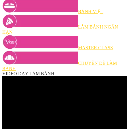
BÁNH VIỆT
LÀM BÁNH NGẮN
HẠN
MASTER CLASS
CHUYÊN ĐỀ LÀM
BÁNH
VIDEO DẠY LÀM BÁNH