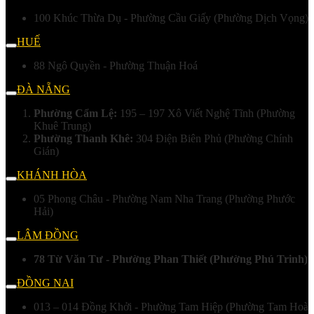
100 Khúc Thừa Dụ - Phường Cầu Giấy (Phường Dịch Vọng)
HUẾ
88 Ngô Quyền - Phường Thuận Hoá
ĐÀ NẴNG
Phường Cẩm Lệ:
195 – 197 Xô Viết Nghệ Tĩnh (Phường
Khuê Trung)
Phường Thanh Khê:
304 Điện Biên Phủ (Phường Chính
Gián)
KHÁNH HÒA
05 Phong Châu - Phường Nam Nha Trang (Phường Phước
Hải)
LÂM ĐỒNG
78 Từ Văn Tư - Phường Phan Thiết (Phường Phú Trinh)
ĐỒNG NAI
013 – 014 Đồng Khởi - Phường Tam Hiệp (Phường Tam Hoà