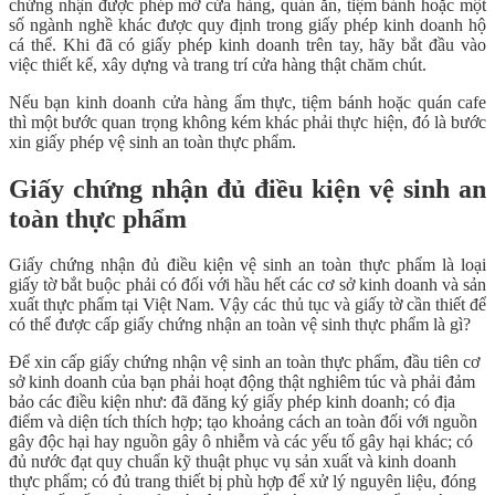
chứng nhận được phép mở cửa hàng, quán ăn, tiệm bánh hoặc một
số ngành nghề khác được quy định trong giấy phép kinh doanh hộ
cá thể. Khi đã có giấy phép kinh doanh trên tay, hãy bắt đầu vào
việc thiết kế, xây dựng và trang trí cửa hàng thật chăm chút.
Nếu bạn kinh doanh cửa hàng ẩm thực, tiệm bánh hoặc quán cafe
thì một bước quan trọng không kém khác phải thực hiện, đó là bước
xin giấy phép vệ sinh an toàn thực phẩm.
Giấy chứng nhận đủ điều kiện vệ sinh an
toàn thực phẩm
Giấy chứng nhận đủ điều kiện vệ sinh an toàn thực phẩm là loại
giấy tờ bắt buộc phải có đối với hầu hết các cơ sở kinh doanh và sản
xuất thực phẩm tại Việt Nam. Vậy các thủ tục và giấy tờ cần thiết để
có thể được cấp giấy chứng nhận an toàn vệ sinh thực phẩm là gì?
Để xin cấp giấy chứng nhận vệ sinh an toàn thực phẩm, đầu tiên cơ
sở kinh doanh của bạn phải hoạt động thật nghiêm túc và phải đảm
bảo các điều kiện như: đã đăng ký giấy phép kinh doanh; có địa
điểm và diện tích thích hợp; tạo khoảng cách an toàn đối với nguồn
gây độc hại hay nguồn gây ô nhiễm và các yếu tố gây hại khác; có
đủ nước đạt quy chuẩn kỹ thuật phục vụ sản xuất và kinh doanh
thực phẩm; có đủ trang thiết bị phù hợp để xử lý nguyên liệu, đóng