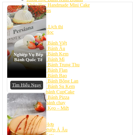
Khóa Học Handmade Mini Cake
Master Class
Chuyên Đề
Khai Giảng
Lịch học – Lịch thi
Đăng Ký Học
Công Thức
Cách Làm Bánh Việt
Cách Làm Bánh Âu
Cách Làm Bánh Kem
Nghiệp Vụ Bếp
Cách Làm Bánh Mì
Bánh Quốc Tế
Cách Làm Bánh Trung Thu
Cách Làm Bánh Flan
Cách Làm Bánh Bao
Cách Làm Bánh Bông Lan
Tìm Hiểu Ngay
Cách Làm Bánh Su Kem
Cách làm bánh CupCake
Cách Làm Bánh Pizza
Cách làm bánh chay
Cách Làm Kẹo – Mứt
Video
Tin tức
Tin Tổng Hợp
Hướng Nghiệp Á Âu