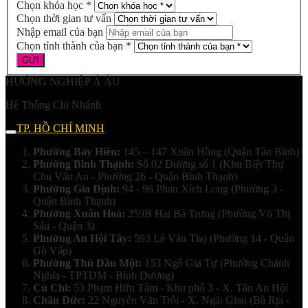
Chọn khóa học *
Chọn thời gian tư vấn
Nhập email của bạn
Chọn tỉnh thành của bạn *
HƯỚNG NGHIỆP Á ÂU
Hệ Thống Chi Nhánh
TP. HỒ CHÍ MINH
Phường Bảy Hiền:
145 – 147 Xuân Hồng (Quận Tân Bình)
Phường Bình Thạnh:
Số 02 Đường số 1 (Khu Biệt Thự
Chu Văn An - Phường 26 - Quận Bình Thạnh)
Phường Gia Định:
94 - 96 Phan Xích Long (Phường 3 -
Quận Bình Thạnh)
Phường Xuân Hoà:
259B Hai Bà Trưng (Phường Võ Thị
Sáu - Quận 3)
Phường An Hội Tây:
593 Lê Văn Thọ (Phường 14 - Quận
Gò Vấp)
Phường Thủ Dầu Một:
153 Ngô Gia Tự (Phường Chánh
Nghĩa - TPTDM - Bình Dương)
Củ Chi:
53 Phạm Hữu Tâm - Khu phố 3 - X. Tân An Hội
Châu Đức:
22 Nguyễn Văn Trỗi - X. Ngãi Giao (Bà Rịa -