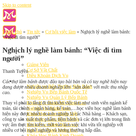
Skip to content
Trang chủ
»
Tin tức
»
Cơ hội việc làm
»
Nghịch lý nghề làm bánh:
“Việc đi tìm người”
Nghịch lý nghề làm bánh: “Việc đi tìm
người”
Giới Thiệu
Giảng Viên
Cơ Sở Vật Chất
Thanh Tuyền
Điều Khoản Dịch Vụ
Học Làm Bánh
Các thợ làm bánh được đào tạo bài bản và có tay nghề hiện nay
Nghiệp vụ Bếp Trưởng Bếp Bánh
đang được nhiều doanh nghiệp lớn “săn đón” với mức thu nhập
Nghiệp Vụ Bếp Bánh Quốc Tế
cao.
Nghiệp Vụ Quản Lý Bếp Bánh
Thay vì phải lo lắng đi tìm kiếm việc làm như sinh viên ngành kế
Khóa Học Bánh Mì Nâng Cao
toán, tài chính – ngân hàng, kế toán,…học viên học nghề làm bánh
Nghiệp Vụ Bánh Kem
hiện này được nhiều doanh nghiệp là các Nhà hàng – Khách sạn,
Khóa Học Làm Bánh Việt
công ty sản xuất thực phẩm, tiệm bánh và các đơn vị lớn trong lĩnh
Khóa Học Làm Bánh Nhật
vực ẩm thực tìm kiếm, mời vào làm việc khi vừa tốt nghiệp với
Khóa Học Bánh Đài Loan
nhiều cơ hội nghề nghiệp và lương thưởng hấp dẫn.
Học Làm Bánh Ngắn Hạn
Khóa Học Bánh Kinh Doanh