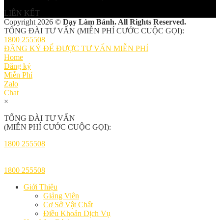
LIÊN KẾT
Copyright 2026 ©
Dạy Làm Bánh. All Rights Reserved.
TỔNG ĐÀI TƯ VẤN (MIỄN PHÍ CƯỚC CUỘC GỌI):
1800 255508
ĐĂNG KÝ ĐỂ ĐƯỢC TƯ VẤN MIỄN PHÍ
Home
Đăng ký
Miễn Phí
Zalo
Chat
×
TỔNG ĐÀI TƯ VẤN
(MIỄN PHÍ CƯỚC CUỘC GỌI):
1800 255508
1800 255508
Giới Thiệu
Giảng Viên
Cơ Sở Vật Chất
Điều Khoản Dịch Vụ