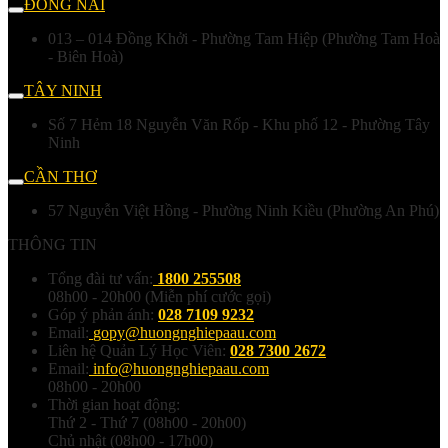
ĐỒNG NAI
013 – 014 Đồng Khởi - Phường Tam Hiệp (Phường Tam Hoà
- Biên Hoà)
TÂY NINH
Số 7 Hẻm 18 Nguyễn Văn Rốp - Khu phố 12 - Phường Tây
Ninh
CẦN THƠ
57 Nguyễn Việt Hồng - Phường Ninh Kiều (Phường An Phú)
THÔNG TIN
Tổng đài tư vấn:
1800 255508
08h00 - 20h00 (Miễn phí cước gọi)
Góp ý phản ánh:
028 7109 9232
Email:
gopy@huongnghiepaau.com
Liên hệ Quản Lý Học Viên:
028 7300 2672
Email:
info@huongnghiepaau.com
08h00 - 20h00
Thời gian hoạt động:
Thứ 2 - Thứ 7 (08h00 - 20h00)
Chủ nhật (08h00 - 17h00)