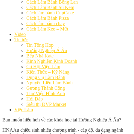
Cách Làm Bánh Bông Lan
Cách Làm Bánh Su Kem
Cách làm bánh CupCake
Cách Làm Bánh Pizza
Cách làm bánh chay
Cách Làm Kẹo – Mứt
Video
Tin tức
Tin Tổng Hợp
Hướng Nghiệp Á Âu
Bếp Nhà Kate
Kinh Nghiệm Kinh Doanh
Cơ Hội Việc Làm
Kiến Thức – Kỹ Năng
Dụng Cụ Làm Bánh
Nguyên Liệu Làm Bánh
Gương Thành Công
Thư Viện Hình Ảnh
Hỏi Đáp
Siêu thị ĐVP Market
Việc Làm
Bạn muốn hiểu hơn về các khóa học tại Hướng Nghiệp Á Âu?
HNAAu chiêu sinh nhiều chương trình - cấp độ, đa dạng ngành