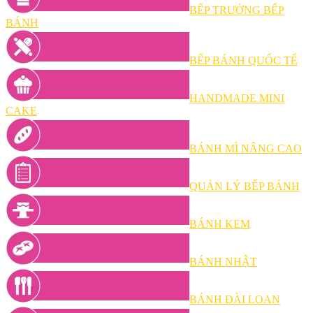
BẾP TRƯỞNG BẾP
BÁNH
BẾP BÁNH QUỐC TẾ
HANDMADE MINI
CAKE
BÁNH MÌ NÂNG CAO
QUẢN LÝ BẾP BÁNH
BÁNH KEM
BÁNH NHẬT
BÁNH ĐÀI LOAN