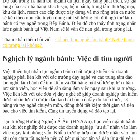
Dự báo trong 10 năm tới, ngành du lịch ngày càng phát triển, sự gia
tăng của các nhà hàng khách sạn, tiệm bánh, trung tâm thương mại,
khu du lịch, resort cao cấp được xây dựng và mở rộng trên cả nước
sẽ kéo theo nhu cầu tuyển dụng một số lượng lớn đội ngũ thợ làm
bánh có tay nghề trong Bếp Bánh. Điều đó cho thấy tình trạng nhân
lực ngành bánh tại Việt Nam sẽ là vấn đề nan giải trong tương lai.
Tham khảo thêm bài viết:
Có nên học nghề làm bánh? Nghề bánh
có tương lai không?
Nghịch lý ngành bánh: Việc đi tìm người
Việc thiếu hụt nhân lực ngành bánh chất lượng khiến các doanh
nghiệp phải liên kết với các trường dạy nghề và các trung tâm đào
tạo nghề làm bánh để tìm kiếm và đặt hàng một số lượng lớn nhân
lực sinh viên, học viên để sẵn sàng làm việc ngay sau khi ra trường.
Việc liên kết với các đơn vị dạy nghề sẽ giúp doanh nghiệp tìm kiếm
được nhân lực đã được đào tạo bài bản, có đầy đủ kiến thức, kỹ
năng và tay nghề chuyên môn, đồng thời tiết kiệm thời gian và tiền
bạc cho việc tìm kiếm, đăng tin tuyển dụng và đào tạo lại.
Tại trường Hướng Nghiệp Á Âu (HNAAu), học viên ngành bánh
sau khi tốt nghiệp đều được các doanh nghiệp “ưu ái” nhận vào làm
việc ngay khi phỏng vấn. Nhiều trường hợp còn được nhận vào làm
khi còn chưa tốt nghiệp nếu có kết quả học tập và đáp ứng đủ yếu