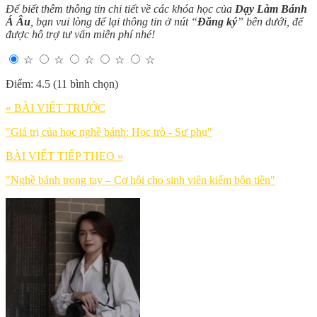
Để biết thêm thông tin chi tiết về các khóa học của
Dạy Làm Bánh
Á Âu
, bạn vui lòng để lại thông tin ở nút “
Đăng ký
” bên dưới, để
được hỗ trợ tư vấn miễn phí nhé!
☆
☆
☆
☆
☆
Điểm: 4.5 (11 bình chọn)
« BÀI VIẾT TRƯỚC
"Giá trị của học nghề bánh: Học trò - Sư phụ"
BÀI VIẾT TIẾP THEO »
"Nghề bánh trong tay – Cơ hội cho sinh viên kiếm bộn tiền"