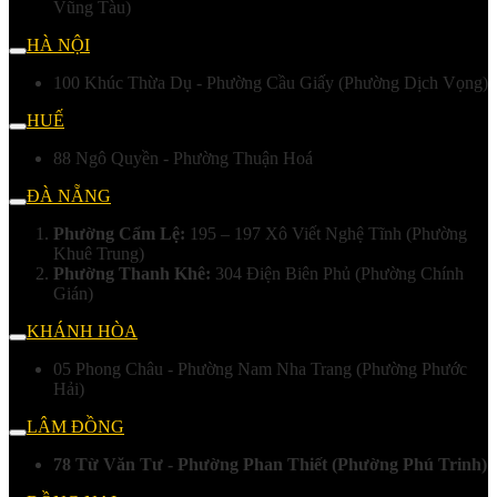
Vũng Tàu)
HÀ NỘI
100 Khúc Thừa Dụ - Phường Cầu Giấy (Phường Dịch Vọng)
HUẾ
88 Ngô Quyền - Phường Thuận Hoá
ĐÀ NẴNG
Phường Cẩm Lệ:
195 – 197 Xô Viết Nghệ Tĩnh (Phường
Khuê Trung)
Phường Thanh Khê:
304 Điện Biên Phủ (Phường Chính
Gián)
KHÁNH HÒA
05 Phong Châu - Phường Nam Nha Trang (Phường Phước
Hải)
LÂM ĐỒNG
78 Từ Văn Tư - Phường Phan Thiết (Phường Phú Trinh)