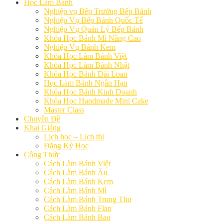
Học Làm Bánh
Nghiệp vụ Bếp Trưởng Bếp Bánh
Nghiệp Vụ Bếp Bánh Quốc Tế
Nghiệp Vụ Quản Lý Bếp Bánh
Khóa Học Bánh Mì Nâng Cao
Nghiệp Vụ Bánh Kem
Khóa Học Làm Bánh Việt
Khóa Học Làm Bánh Nhật
Khóa Học Bánh Đài Loan
Học Làm Bánh Ngắn Hạn
Khóa Học Bánh Kinh Doanh
Khóa Học Handmade Mini Cake
Master Class
Chuyên Đề
Khai Giảng
Lịch học – Lịch thi
Đăng Ký Học
Công Thức
Cách Làm Bánh Việt
Cách Làm Bánh Âu
Cách Làm Bánh Kem
Cách Làm Bánh Mì
Cách Làm Bánh Trung Thu
Cách Làm Bánh Flan
Cách Làm Bánh Bao