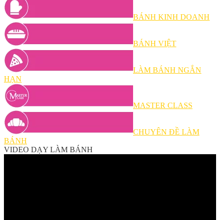
BÁNH KINH DOANH
BÁNH VIỆT
LÀM BÁNH NGẮN
HẠN
MASTER CLASS
CHUYÊN ĐỀ LÀM
BÁNH
VIDEO DẠY LÀM BÁNH