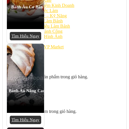
Bếp Nhà Kate
Kinh Nghiệm Kinh Doanh
Bánh Âu Cơ Bản
Cơ Hội Việc Làm
Kiến Thức – Kỹ Năng
Dụng Cụ Làm Bánh
Nguyên Liệu Làm Bánh
Gương Thành Công
Tìm Hiểu Ngay
Thư Viện Hình Ảnh
Hỏi Đáp
Siêu thị ĐVP Market
Việc Làm
Chưa có sản phẩm trong giỏ hàng.
Bánh Âu Nâng Cao
Giỏ hàng
Chưa có sản phẩm trong giỏ hàng.
Tìm Hiểu Ngay