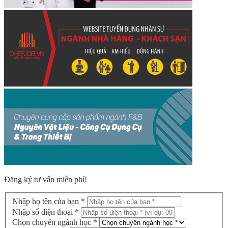
Đăng ký tư vấn miễn phí!
Nhập họ tên của bạn *
Nhập số điện thoại *
Chọn chuyên ngành học *