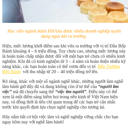
Học viên ngành bánh HNAAu được nhiều doanh nghiệp
tuyển
dụng ngay khi ra trường
.
Hiện, mức lương khởi điểm sau khi vừa ra trường với vị trí Đầu Bếp
Bánh khoảng 4 – 6 triệu đồng. Tuy chưa cao, nhưng mức lương này
là hoàn toàn chấp nhận được đối với một bạn trẻ chưa có nhiều kinh
nghiệm. Khi đã có kinh nghiệm từ 3 – 4 năm và hoàn thiện nhiều kỹ
năng khác, các bạn hoàn toàn có thể vươn đến vị trí
Bếp Trưởng
Bếp Bánh
với thu nhập từ 20 – 40 triệu đồng trở lên.
Rõ ràng, khác với một số ngành nghề khác, những người làm nghề
làm bánh giờ đây đã và đang không còn ở tư thế của
“người tìm
việc”
mà đã chuyển sang thế
“việc tìm người”
. Điều này có thể
xem là một điểm sáng hiếm hoi trong nền kinh tế Việt Nam hiện
nay, và đồng thời là tiêu chí quan trọng để các bạn trẻ cân nhắc
trước khi quyết định lựa chọn nghề nghiệp cho tương lai.
Hãy nắm bắt cơ hội việc làm và nghề nghiệp vững chắc cho bạn
ngay hôm nay với nghề làm bánh!