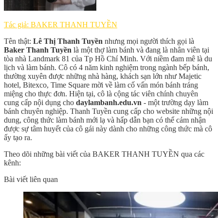
Tác giả: BAKER THANH TUYỀN
Tên thật:
Lê Thị Thanh Tuyền
nhưng mọi người thích gọi là
Baker Thanh Tuyền
là một thợ làm bánh và đang là nhân viên tại
tòa nhà Landmark 81 của Tp Hồ Chí Minh. Với niềm đam mê là du
lịch và làm bánh. Cô có 4 năm kinh nghiệm trong ngành bếp bánh,
thường xuyên được những nhà hàng, khách sạn lớn như Majetic
hotel, Bitexco, Time Square mời về làm cố vấn món bánh tráng
miệng cho thực đơn. Hiện tại, cô là cộng tác viên chính chuyên
cung cấp nội dụng cho
daylambanh.edu.vn
- một trường dạy làm
bánh chuyên nghiệp. Thanh Tuyền cung cấp cho website những nội
dung, công thức làm bánh mới lạ và hấp dẫn bạn có thể cảm nhận
được sự tâm huyết của cô gái này dành cho những công thức mà cô
ấy tạo ra.
Theo dõi những bài viết của BAKER THANH TUYỀN qua các
kênh:
Bài viết liên quan