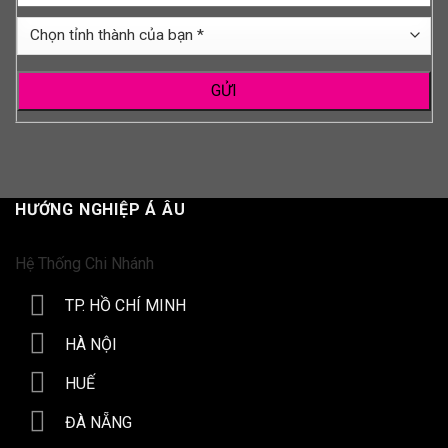
vấn
của
Chọn
bạn
tỉnh
thành
của
bạn
*
HƯỚNG NGHIỆP Á ÂU
Hệ Thống Chi Nhánh
TP. HỒ CHÍ MINH
HÀ NỘI
HUẾ
ĐÀ NẴNG