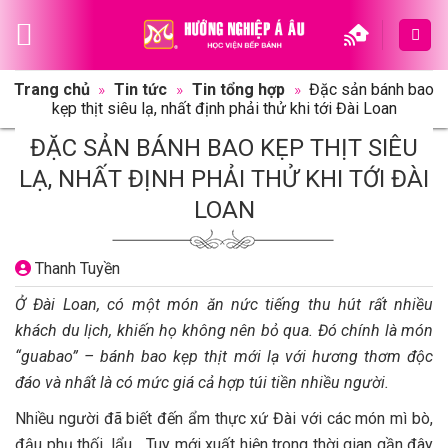
Skip
to
content
Trang chủ
»
Tin tức
»
Tin tổng hợp
»
Đặc sản bánh bao
kẹp thịt siêu lạ, nhất định phải thử khi tới Đài Loan
ĐẶC SẢN BÁNH BAO KẸP THỊT SIÊU
LẠ, NHẤT ĐỊNH PHẢI THỬ KHI TỚI ĐÀI
LOAN
Thanh Tuyền
Ở Đài Loan, có một món ăn nức tiếng thu hút rất nhiều
khách du lịch, khiến họ không nên bỏ qua. Đó chính là món
“guabao” – bánh bao kẹp thịt mới lạ với hương thơm độc
đáo và nhất là có mức giá cả hợp túi tiền nhiều người.
Nhiều người đã biết đến ẩm thực xứ Đài với các món mì bò,
đậu phụ thối, lẩu… Tuy mới xuất hiện trong thời gian gần đây