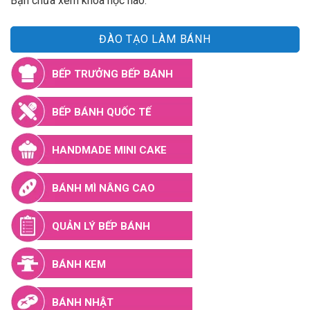
Bạn chưa xem khóa học nào.
ĐÀO TẠO LÀM BÁNH
BẾP TRƯỞNG BẾP BÁNH
BẾP BÁNH QUỐC TẾ
HANDMADE MINI CAKE
BÁNH MÌ NÂNG CAO
QUẢN LÝ BẾP BÁNH
BÁNH KEM
BÁNH NHẬT