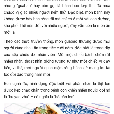
nhưng “guabao” hay còn gọi là bánh bao kẹp thịt đã mua
chuộc vị giác nhiều người nếm thử. Đặc biệt, món bánh này
không được bày bán rộng rãi mà chỉ có ở một vài con đường,
khu phố. Thế nên đối với nhiều người, đây vẫn còn là món ăn
mới lạ.
Theo các thức truyền thống, món guabao thường được mọi
người cùng nhau ăn trong tiệc cuối năm, đặc biệt là trong dịp
các sếp chiêu đãi nhân viên. Mỗi một chiếc bánh chứa rất
nhiều nhân, thoạt nhìn giống tương tự như một chiếc ví đầy
tiền, vì thế, mọi người quan niệm rằng bánh sẽ mang lại tài
lộc dồi dào trong năm mới.
Bên cạnh đó, hình dạng đặc biệt với phần nhân là thịt lợn
được kẹp chắc chắn trong bánh còn khiến nhiều người gọi nó
là “hu yao zhu” – có nghĩa là “hổ cắn lợn”.