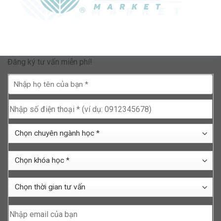
Đăng ký tư vấn miễn phí!
Nhập
họ
tên
Nhập
của
số
bạn
điện
Chọn
*
thoại
chuyên
*
ngành
Chọn
học
khóa
*
học
Chọn
*
thời
gian
Nhập
tư
email