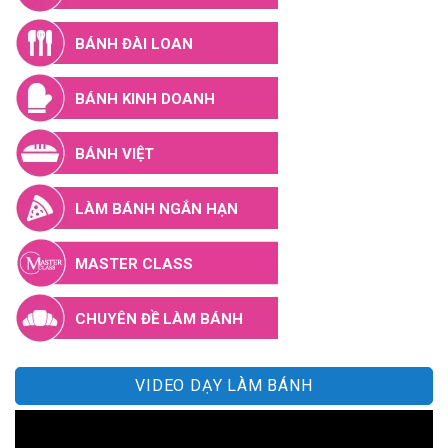
BÁNH ĐÀI LOAN
BÁNH KINH DOANH
BÁNH VIỆT
LÀM BÁNH NGẮN HẠN
MASTER CLASS
CHUYÊN ĐỀ LÀM BÁNH
VIDEO DẠY LÀM BÁNH