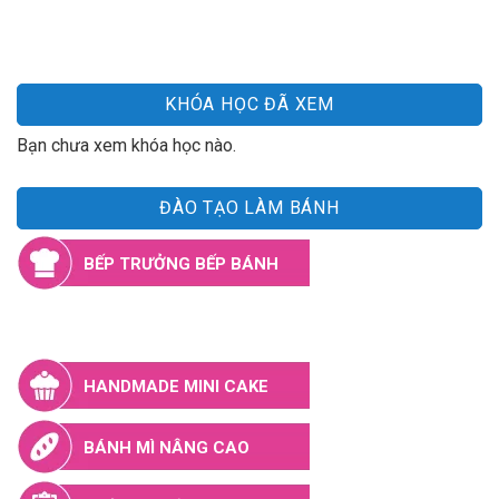
KHÓA HỌC ĐÃ XEM
Bạn chưa xem khóa học nào.
ĐÀO TẠO LÀM BÁNH
BẾP TRƯỞNG BẾP BÁNH
BẾP BÁNH QUỐC TẾ
HANDMADE MINI CAKE
BÁNH MÌ NÂNG CAO