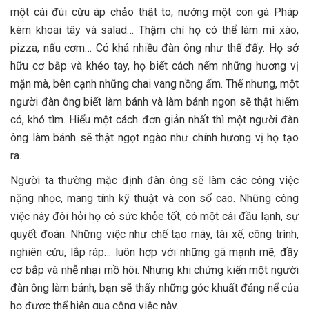
một cái đùi cừu áp chảo thật to, nướng một con gà Pháp
kèm khoai tây và salad… Thậm chí họ có thể làm mì xào,
pizza, nấu cơm… Có khá nhiều đàn ông như thế đấy. Họ sở
hữu cơ bắp và khéo tay, họ biết cách nếm những hương vị
mặn mà, bên cạnh những chai vang nồng ấm. Thế nhưng, một
người đàn ông biết làm bánh và làm bánh ngon sẽ thật hiếm
có, khó tìm. Hiểu một cách đơn giản nhất thì một người đàn
ông làm bánh sẽ thật ngọt ngào như chính hương vị họ tạo
ra.
Người ta thường mặc định đàn ông sẽ làm các công việc
nặng nhọc, mang tính kỹ thuật và con số cao. Những công
việc này đòi hỏi họ có sức khỏe tốt, có một cái đầu lạnh, sự
quyết đoán. Những việc như chế tạo máy, tài xế, công trình,
nghiên cứu, lắp ráp… luôn hợp với những gã mạnh mẽ, đầy
cơ bắp và nhễ nhại mồ hôi. Nhưng khi chứng kiến một người
đàn ông làm bánh, bạn sẽ thấy những góc khuất đáng nể của
họ được thể hiện qua công việc này.