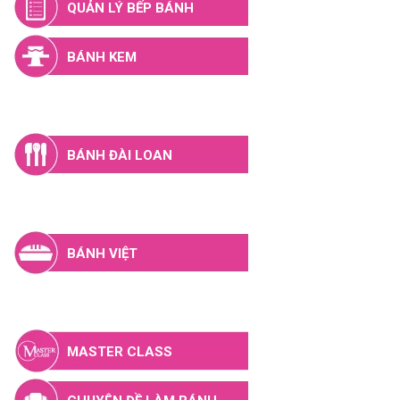
QUẢN LÝ BẾP BÁNH
BÁNH KEM
BÁNH NHẬT
BÁNH ĐÀI LOAN
BÁNH KINH DOANH
BÁNH VIỆT
LÀM BÁNH NGẮN HẠN
MASTER CLASS