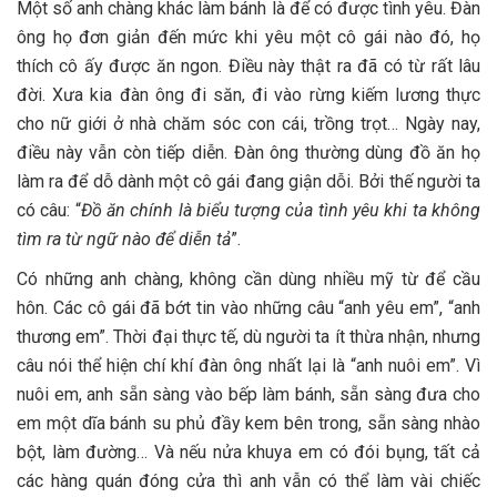
Một số anh chàng khác làm bánh là để có được tình yêu. Đàn
ông họ đơn giản đến mức khi yêu một cô gái nào đó, họ
thích cô ấy được ăn ngon. Điều này thật ra đã có từ rất lâu
đời. Xưa kia đàn ông đi săn, đi vào rừng kiếm lương thực
cho nữ giới ở nhà chăm sóc con cái, trồng trọt… Ngày nay,
điều này vẫn còn tiếp diễn. Đàn ông thường dùng đồ ăn họ
làm ra để dỗ dành một cô gái đang giận dỗi. Bởi thế người ta
có câu: “
Đồ ăn chính là biểu tượng của tình yêu khi ta không
tìm ra từ ngữ nào để diễn tả
”.
Có những anh chàng, không cần dùng nhiều mỹ từ để cầu
hôn. Các cô gái đã bớt tin vào những câu “anh yêu em”, “anh
thương em”. Thời đại thực tế, dù người ta ít thừa nhận, nhưng
câu nói thể hiện chí khí đàn ông nhất lại là “anh nuôi em”. Vì
nuôi em, anh sẵn sàng vào bếp làm bánh, sẵn sàng đưa cho
em một dĩa bánh su phủ đầy kem bên trong, sẵn sàng nhào
bột, làm đường… Và nếu nửa khuya em có đói bụng, tất cả
các hàng quán đóng cửa thì anh vẫn có thể làm vài chiếc