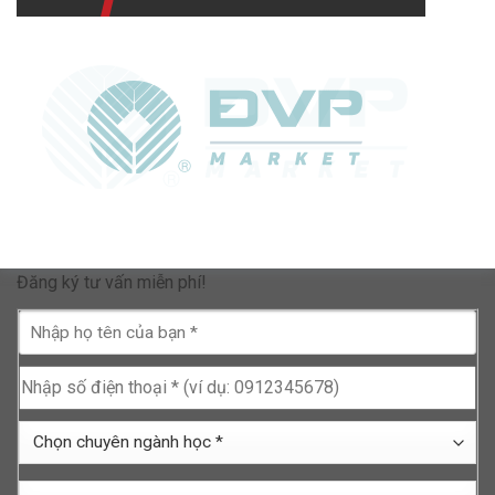
Đăng ký tư vấn miễn phí!
Nhập
họ
tên
Nhập
của
số
bạn
điện
Chọn
*
thoại
chuyên
*
ngành
Chọn