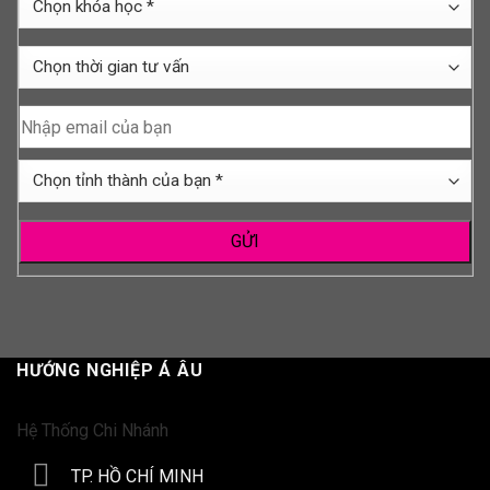
học
khóa
*
học
Chọn
*
thời
gian
Nhập
tư
email
vấn
của
Chọn
bạn
tỉnh
thành
của
bạn
*
HƯỚNG NGHIỆP Á ÂU
Hệ Thống Chi Nhánh
TP. HỒ CHÍ MINH