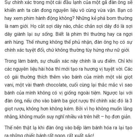
Sự chính xác trong một cái đầu lạnh của một gã đàn ông sẽ
khiến anh ta cân đong nguyên liệu vô cùng vừa vặn. Bạn có
hay xem phim hành động không? Những kẻ phá bom thường
là nam giới. Họ cắt sợi dây nào, chắc chắn sợi dây đó là sợi
dây giành lại sự sống. Biết là phim thì thường hay ca ngợi
anh hùng. Thế nhưng không thể phủ nhận, đàn ông họ có sự
chính xác tuyệt đối, chứ không thường tùy hứng như nữ giới.
Trong làm bánh, sự chuẩn xác này chính là ưu điểm. Chỉ khi
các nguyên liệu hài hòa thì mới tạo ra hương vị tuyệt vời. Các
cô gái thường thích thêm vào bánh của mình một vài giọt
vani, một vài thanh chocolate, cuối cùng lại thắc mắc vì sao
bánh của mình không có vị giống ngoài tiệm. Ngược lại với
đàn ông, nếu cho vào bánh ba giọt rượu thì chính xác đó là 3
giọt rượu, không hơn không kém. Bởi vì họ không muốn lằng
nhằng, không muốn suy nghĩ nhiều và trên hết – họ đơn giản.
Thế nên thật lạ khi đàn ông vào bếp làm bánh hóa ra lại tạo
ra những chiếc bánh rất ngon, rất xuất sắc!