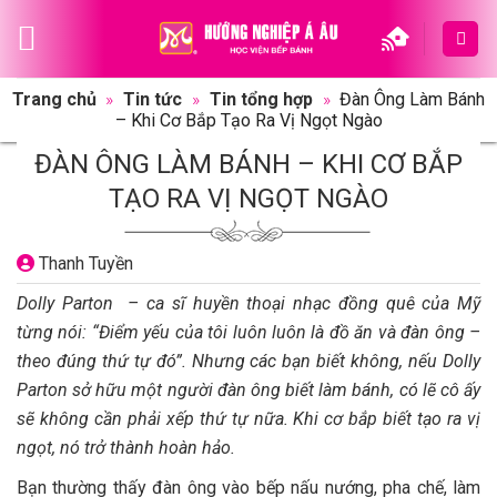
Skip
to
content
Trang chủ
»
Tin tức
»
Tin tổng hợp
»
Đàn Ông Làm Bánh
– Khi Cơ Bắp Tạo Ra Vị Ngọt Ngào
ĐÀN ÔNG LÀM BÁNH – KHI CƠ BẮP
TẠO RA VỊ NGỌT NGÀO
Thanh Tuyền
Dolly Parton – ca sĩ huyền thoại nhạc đồng quê của Mỹ
từng nói: “Điểm yếu của tôi luôn luôn là đồ ăn và đàn ông –
theo đúng thứ tự đó”. Nhưng các bạn biết không, nếu Dolly
Parton sở hữu một người đàn ông biết làm bánh, có lẽ cô ấy
sẽ không cần phải xếp thứ tự nữa. Khi cơ bắp biết tạo ra vị
ngọt, nó trở thành hoàn hảo.
Bạn thường thấy đàn ông vào bếp nấu nướng, pha chế, làm