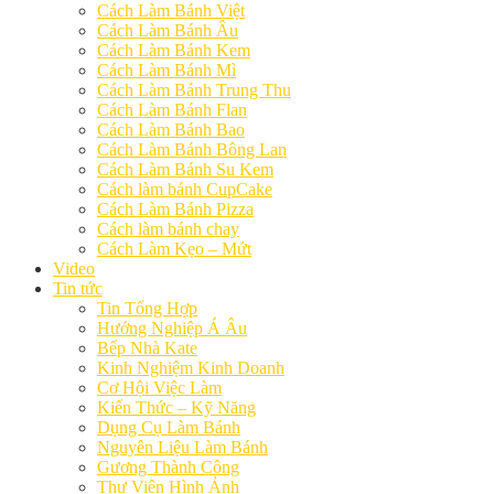
Cách Làm Bánh Việt
Cách Làm Bánh Âu
Cách Làm Bánh Kem
Cách Làm Bánh Mì
Cách Làm Bánh Trung Thu
Cách Làm Bánh Flan
Cách Làm Bánh Bao
Cách Làm Bánh Bông Lan
Cách Làm Bánh Su Kem
Cách làm bánh CupCake
Cách Làm Bánh Pizza
Cách làm bánh chay
Cách Làm Kẹo – Mứt
Video
Tin tức
Tin Tổng Hợp
Hướng Nghiệp Á Âu
Bếp Nhà Kate
Kinh Nghiệm Kinh Doanh
Cơ Hội Việc Làm
Kiến Thức – Kỹ Năng
Dụng Cụ Làm Bánh
Nguyên Liệu Làm Bánh
Gương Thành Công
Thư Viện Hình Ảnh