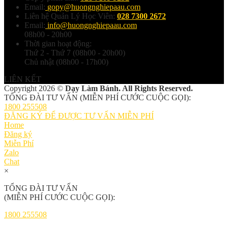
Email:
gopy@huongnghiepaau.com
Liên hệ Quản Lý Học Viên:
028 7300 2672
Email:
info@huongnghiepaau.com
08h00 - 20h00
Thời gian hoạt động:
Thứ 2 - Thứ 7 (08h00 - 20h00)
Chủ nhật (08h00 - 17h00)
LIÊN KẾT
Copyright 2026 ©
Dạy Làm Bánh. All Rights Reserved.
TỔNG ĐÀI TƯ VẤN (MIỄN PHÍ CƯỚC CUỘC GỌI):
1800 255508
ĐĂNG KÝ ĐỂ ĐƯỢC TƯ VẤN MIỄN PHÍ
Home
Đăng ký
Miễn Phí
Zalo
Chat
×
TỔNG ĐÀI TƯ VẤN
(MIỄN PHÍ CƯỚC CUỘC GỌI):
1800 255508