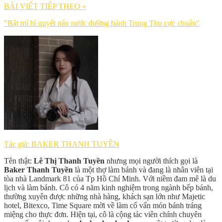
BÀI VIẾT TIẾP THEO »
"Bật mí bí quyết nấu nước đường bánh Trung Thu cực chuẩn"
Tác giả: BAKER THANH TUYỀN
Tên thật:
Lê Thị Thanh Tuyền
nhưng mọi người thích gọi là
Baker Thanh Tuyền
là một thợ làm bánh và đang là nhân viên tại
tòa nhà Landmark 81 của Tp Hồ Chí Minh. Với niềm đam mê là du
lịch và làm bánh. Cô có 4 năm kinh nghiệm trong ngành bếp bánh,
thường xuyên được những nhà hàng, khách sạn lớn như Majetic
hotel, Bitexco, Time Square mời về làm cố vấn món bánh tráng
miệng cho thực đơn. Hiện tại, cô là cộng tác viên chính chuyên