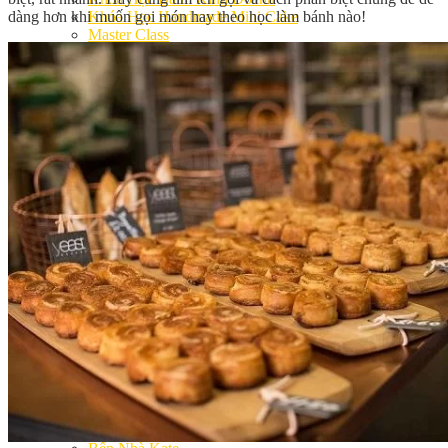
dàng hơn khi muốn gọi món hay theo học làm bánh nào!
Khóa Học Handmade Mini Cake
Master Class
Chuyên Đề
Khai Giảng
Lịch học – Lịch thi
Đăng Ký Học
Công Thức
Cách Làm Bánh Việt
Cách Làm Bánh Âu
Cách Làm Bánh Kem
Cách Làm Bánh Mì
Cách Làm Bánh Trung Thu
Cách Làm Bánh Flan
Cách Làm Bánh Bao
Cách Làm Bánh Bông Lan
Cách Làm Bánh Su Kem
Cách làm bánh CupCake
Cách Làm Bánh Pizza
Cách làm bánh chay
Cách Làm Kẹo – Mứt
Video
Tin tức
Tin Tổng Hợp
Hướng Nghiệp Á Âu