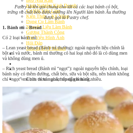
Bếp Nhà Kate
Kinh Nghiệm Kinh Doanh
Pastry là tên gọi chung cho tất cá các loại bánh có bột,
Cơ Hội Việc Làm
trứng và chất béo được nướng lên Người làm bánh Âu thường
Kiến Thức – Kỹ Năng
được gọi là Pastry chef.
Dụng Cụ Làm Bánh
Nguyên Liệu Làm Bánh
1. Bánh mì – Bread
Gương Thành Công
Có 2 loại bánh mì:
Thư Viện Hình Ảnh
Hỏi Đáp
– Lean yeast bread (Bánh mì thường): ngoài nguyên liệu chính là
Siêu thị ĐVP Market
bột mì và nước, bánh mì thường có hai loại nhỏ đó là có dùng men
Việc Làm
và không dùng men ủ.
– Rich yeast bread (Bánh mì “ngọt”): ngoài nguyên liệu chính, loại
bánh này có thêm đường, chất béo, sữa và bột sữa, nên bánh không
chỉ “ngọt” mà còn thơm ngon, hấp dẫn hơn rất nhiều.
Chưa có sản phẩm trong giỏ hàng.
Giỏ hàng
Chưa có sản phẩm trong giỏ hàng.