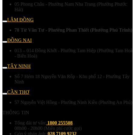
05 Phong Châu - Phường Nam Nha Trang (Phường Phước
Hải)
LÂM ĐỒNG
78 Từ Văn Tư - Phường Phan Thiết (Phường Phú Trinh)
ĐỒNG NAI
013 – 014 Đồng Khởi - Phường Tam Hiệp (Phường Tam Hoà
- Biên Hoà)
TÂY NINH
Số 7 Hẻm 18 Nguyễn Văn Rốp - Khu phố 12 - Phường Tây
Ninh
CẦN THƠ
57 Nguyễn Việt Hồng - Phường Ninh Kiều (Phường An Phú)
THÔNG TIN
Tổng đài tư vấn:
1800 255508
08h00 - 20h00 (Miễn phí cước gọi)
Góp ý phản ánh:
028 7109 9232