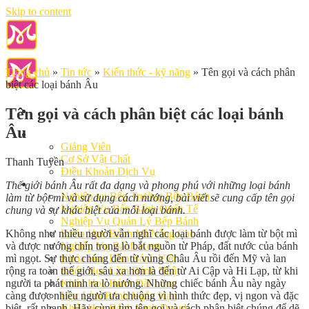
Skip to content
Trang chủ
»
Tin tức
»
Kiến thức - kỹ năng
»
Tên gọi và cách phân
biệt các loại bánh Âu
Tên gọi và cách phân biệt các loại bánh
Âu
Giới Thiệu
Giảng Viên
Cơ Sở Vật Chất
Thanh Tuyền
Điều Khoản Dịch Vụ
Học Làm Bánh
Thế giới bánh Âu rất đa dạng và phong phú với những loại bánh
Nghiệp vụ Bếp Trưởng Bếp Bánh
làm từ bột mì và sử dụng cách nướng, bài viết sẽ cung cấp tên gọi
Nghiệp Vụ Bếp Bánh Quốc Tế
chung và sự khác biệt của mỗi loại bánh.
Nghiệp Vụ Quản Lý Bếp Bánh
Không như nhiều người vẫn nghĩ các loại bánh được làm từ bột mì
Khóa Học Bánh Mì Nâng Cao
và được nướng chín trong lò bắt nguồn từ Pháp, đất nước của bánh
Nghiệp Vụ Bánh Kem
mì ngọt. Sự thực chúng đến từ vùng Châu Âu rồi đến Mỹ và lan
Khóa Học Làm Bánh Việt
rộng ra toàn thế giới, sâu xa hơn là đến từ Ai Cập và Hi Lạp, từ khi
Khóa Học Làm Bánh Nhật
người ta phát minh ra lò nướng. Những chiếc bánh Âu này ngày
Khóa Học Bánh Đài Loan
càng được nhiều người ưa chuộng vì hình thức đẹp, vị ngon và đặc
Học Làm Bánh Ngắn Hạn
biệt, rất nhanh. Hãy cùng tìm tên gọi và cách phân biệt chúng để dẽ
Khóa Học Bánh Kinh Doanh