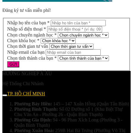
Đăng ký tư vấn miễn phí!
Nhập họ tên của bạn *
Nhập số điện thoại *
Chọn chuyên ngành học *
Chọn khóa học *
Chọn thời gian tư vấn
Nhập email của bạn
Chọn tỉnh thành của bạn *
HƯỚNG NGHIỆP Á ÂU
Hệ Thống Chi Nhánh
TP. HỒ CHÍ MINH
Phường Bảy Hiền:
145 – 147 Xuân Hồng (Quận Tân Bình)
Phường Bình Thạnh:
Số 02 Đường số 1 (Khu Biệt Thự
Chu Văn An - Phường 26 - Quận Bình Thạnh)
Phường Gia Định:
94 - 96 Phan Xích Long (Phường 3 -
Quận Bình Thạnh)
Phường Xuân Hoà:
259B Hai Bà Trưng (Phường Võ Thị