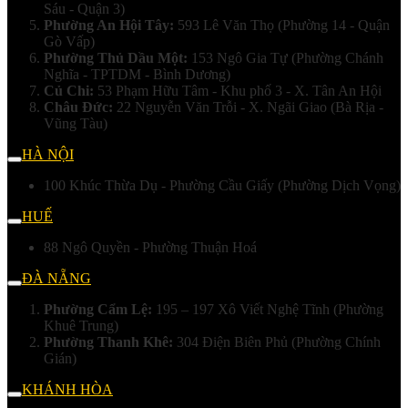
Sáu - Quận 3)
Phường An Hội Tây:
593 Lê Văn Thọ (Phường 14 - Quận
Gò Vấp)
Phường Thủ Dầu Một:
153 Ngô Gia Tự (Phường Chánh
Nghĩa - TPTDM - Bình Dương)
Củ Chi:
53 Phạm Hữu Tâm - Khu phố 3 - X. Tân An Hội
Châu Đức:
22 Nguyễn Văn Trỗi - X. Ngãi Giao (Bà Rịa -
Vũng Tàu)
HÀ NỘI
100 Khúc Thừa Dụ - Phường Cầu Giấy (Phường Dịch Vọng)
HUẾ
88 Ngô Quyền - Phường Thuận Hoá
ĐÀ NẴNG
Phường Cẩm Lệ:
195 – 197 Xô Viết Nghệ Tĩnh (Phường
Khuê Trung)
Phường Thanh Khê:
304 Điện Biên Phủ (Phường Chính
Gián)
KHÁNH HÒA