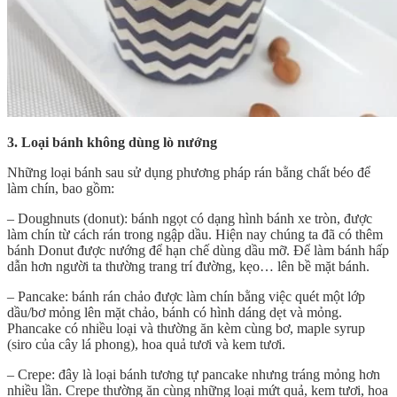
3. Loại bánh không dùng lò nướng
Những loại bánh sau sử dụng phương pháp rán bằng chất béo để
làm chín, bao gồm:
– Doughnuts (donut): bánh ngọt có dạng hình bánh xe tròn, được
làm chín từ cách rán trong ngập dầu. Hiện nay chúng ta đã có thêm
bánh Donut được nướng để hạn chế dùng dầu mỡ. Để làm bánh hấp
dẫn hơn người ta thường trang trí đường, kẹo… lên bề mặt bánh.
– Pancake: bánh rán chảo được làm chín bằng việc quét một lớp
dầu/bơ mỏng lên mặt chảo, bánh có hình dáng dẹt và mỏng.
Phancake có nhiều loại và thường ăn kèm cùng bơ, maple syrup
(siro của cây lá phong), hoa quả tươi và kem tươi.
– Crepe: đây là loại bánh tương tự pancake nhưng tráng mỏng hơn
nhiều lần. Crepe thường ăn cùng những loại mứt quả, kem tươi, hoa