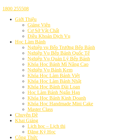
1800 255508
Giới Thiệu
Giảng Viên
Cơ Sở Vật Chất
Điều Khoản Dịch Vụ
Học Làm Bánh
Nghiệp vụ Bếp Trưởng Bếp Bánh
Nghiệp Vụ Bếp Bánh Quốc Tế
Nghiệp Vụ Quản Lý Bếp Bánh
Khóa Học Bánh Mì Nâng Cao
Nghiệp Vụ Bánh Kem
Khóa Học Làm Bánh Việt
Khóa Học Làm Bánh Nhật
Khóa Học Bánh Đài Loan
Học Làm Bánh Ngắn Hạn
Khóa Học Bánh Kinh Doanh
Khóa Học Handmade Mini Cake
Master Class
Chuyên Đề
Khai Giảng
Lịch học – Lịch thi
Đăng Ký Học
Công Thức