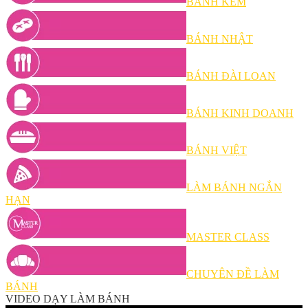
BÁNH KEM
BÁNH NHẬT
BÁNH ĐÀI LOAN
BÁNH KINH DOANH
BÁNH VIỆT
LÀM BÁNH NGẮN
HẠN
MASTER CLASS
CHUYÊN ĐỀ LÀM
BÁNH
VIDEO DẠY LÀM BÁNH