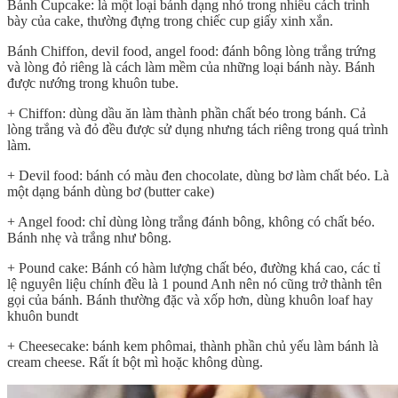
Bánh Cupcake: là một loại bánh dạng nhỏ trong nhiều cách trình
bày của cake, thường đựng trong chiếc cup giấy xinh xắn.
Bánh Chiffon, devil food, angel food: đánh bông lòng trắng trứng
và lòng đỏ riêng là cách làm mềm của những loại bánh này. Bánh
được nướng trong khuôn tube.
+ Chiffon: dùng dầu ăn làm thành phần chất béo trong bánh. Cả
lòng trắng và đỏ đều được sử dụng nhưng tách riêng trong quá trình
làm.
+ Devil food: bánh có màu đen chocolate, dùng bơ làm chất béo. Là
một dạng bánh dùng bơ (butter cake)
+ Angel food: chỉ dùng lòng trắng đánh bông, không có chất béo.
Bánh nhẹ và trắng như bông.
+ Pound cake: Bánh có hàm lượng chất béo, đường khá cao, các tỉ
lệ nguyên liệu chính đều là 1 pound Anh nên nó cũng trở thành tên
gọi của bánh. Bánh thường đặc và xốp hơn, dùng khuôn loaf hay
khuôn bundt
+ Cheesecake: bánh kem phômai, thành phần chủ yếu làm bánh là
cream cheese. Rất ít bột mì hoặc không dùng.