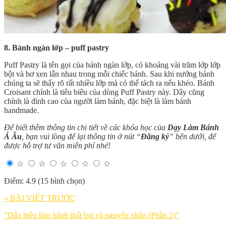
8. Bánh ngàn lớp – puff pastry
Puff Pastry là tên gọi của bánh ngàn lớp, có khoảng vài trăm lớp lớp
bột và bơ xen lẫn nhau trong mỗi chiếc bánh. Sau khi nướng bánh
chúng ta sẽ thấy rõ rất nhiều lớp mà có thể tách ra nếu khéo. Bánh
Croisant chính là tiêu biêu của dòng Puff Pastry này. Dây cũng
chính là đỉnh cao của người làm bánh, đặc biệt là làm bánh
handmade.
Để biết thêm thông tin chi tiết về các khóa học của
Dạy Làm Bánh
Á Âu
, bạn vui lòng để lại thông tin ở nút “
Đăng ký
” bên dưới, để
được hỗ trợ tư vấn miễn phí nhé!
☆
☆
☆
☆
☆
Điểm: 4.9 (15 bình chọn)
« BÀI VIẾT TRƯỚC
"Dấu hiệu làm bánh thất bại và nguyên nhân (Phần 2)"