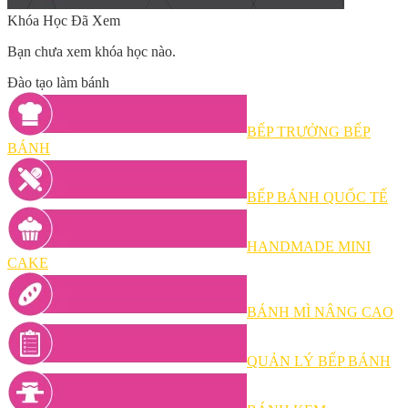
Khóa Học Đã Xem
Bạn chưa xem khóa học nào.
Đào tạo làm bánh
BẾP TRƯỞNG BẾP
BÁNH
BẾP BÁNH QUỐC TẾ
HANDMADE MINI
CAKE
BÁNH MÌ NÂNG CAO
QUẢN LÝ BẾP BÁNH