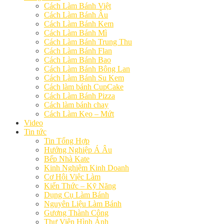
Cách Làm Bánh Việt
Cách Làm Bánh Âu
Cách Làm Bánh Kem
Cách Làm Bánh Mì
Cách Làm Bánh Trung Thu
Cách Làm Bánh Flan
Cách Làm Bánh Bao
Cách Làm Bánh Bông Lan
Cách Làm Bánh Su Kem
Cách làm bánh CupCake
Cách Làm Bánh Pizza
Cách làm bánh chay
Cách Làm Kẹo – Mứt
Video
Tin tức
Tin Tổng Hợp
Hướng Nghiệp Á Âu
Bếp Nhà Kate
Kinh Nghiệm Kinh Doanh
Cơ Hội Việc Làm
Kiến Thức – Kỹ Năng
Dụng Cụ Làm Bánh
Nguyên Liệu Làm Bánh
Gương Thành Công
Thư Viện Hình Ảnh