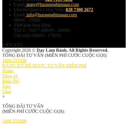
Email:
gopy@huongnghiepaau.com
Liên hệ Quản Lý Học Viên:
028 7300 2672
Email:
info@huongnghiepaau.com
08h00 - 20h00
Thời gian hoạt động:
Thứ 2 - Thứ 7 (08h00 - 20h00)
Chủ nhật (08h00 - 17h00)
LIÊN KẾT
Copyright 2026 ©
Dạy Làm Bánh. All Rights Reserved.
TỔNG ĐÀI TƯ VẤN (MIỄN PHÍ CƯỚC CUỘC GỌI):
1800 255508
ĐĂNG KÝ ĐỂ ĐƯỢC TƯ VẤN MIỄN PHÍ
Home
Đăng ký
Miễn Phí
Zalo
Chat
×
TỔNG ĐÀI TƯ VẤN
(MIỄN PHÍ CƯỚC CUỘC GỌI):
1800 255508