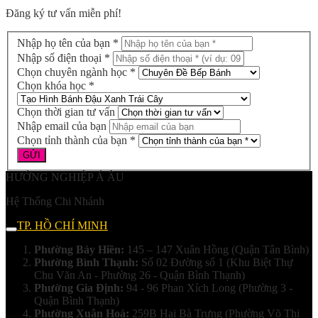
Đăng ký tư vấn miễn phí!
Nhập họ tên của bạn *
Nhập số điện thoại *
Chọn chuyên ngành học *
Chọn khóa học *
Chọn thời gian tư vấn
Nhập email của bạn
Chọn tỉnh thành của bạn *
HƯỚNG NGHIỆP Á ÂU
Hệ Thống Chi Nhánh
TP. HỒ CHÍ MINH
Phường Bảy Hiền:
145 – 147 Xuân Hồng (Quận Tân Bình)
Phường Bình Thạnh:
Số 02 Đường số 1 (Khu Biệt Thự
Chu Văn An - Phường 26 - Quận Bình Thạnh)
Phường Gia Định:
94 - 96 Phan Xích Long (Phường 3 -
Quận Bình Thạnh)
Phường Xuân Hoà:
259B Hai Bà Trưng (Phường Võ Thị