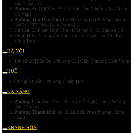
Sáu - Quận 3)
Phường An Hội Tây:
593 Lê Văn Thọ (Phường 14 - Quận
Gò Vấp)
Phường Thủ Dầu Một:
153 Ngô Gia Tự (Phường Chánh
Nghĩa - TPTDM - Bình Dương)
Củ Chi:
53 Phạm Hữu Tâm - Khu phố 3 - X. Tân An Hội
Châu Đức:
22 Nguyễn Văn Trỗi - X. Ngãi Giao (Bà Rịa -
Vũng Tàu)
HÀ NỘI
100 Khúc Thừa Dụ - Phường Cầu Giấy (Phường Dịch Vọng)
HUẾ
88 Ngô Quyền - Phường Thuận Hoá
ĐÀ NẴNG
Phường Cẩm Lệ:
195 – 197 Xô Viết Nghệ Tĩnh (Phường
Khuê Trung)
Phường Thanh Khê:
304 Điện Biên Phủ (Phường Chính
Gián)
KHÁNH HÒA