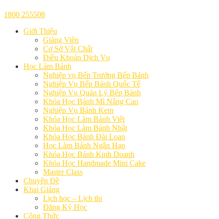
1800 255508
Giới Thiệu
Giảng Viên
Cơ Sở Vật Chất
Điều Khoản Dịch Vụ
Học Làm Bánh
Nghiệp vụ Bếp Trưởng Bếp Bánh
Nghiệp Vụ Bếp Bánh Quốc Tế
Nghiệp Vụ Quản Lý Bếp Bánh
Khóa Học Bánh Mì Nâng Cao
Nghiệp Vụ Bánh Kem
Khóa Học Làm Bánh Việt
Khóa Học Làm Bánh Nhật
Khóa Học Bánh Đài Loan
Học Làm Bánh Ngắn Hạn
Khóa Học Bánh Kinh Doanh
Khóa Học Handmade Mini Cake
Master Class
Chuyên Đề
Khai Giảng
Lịch học – Lịch thi
Đăng Ký Học
Công Thức