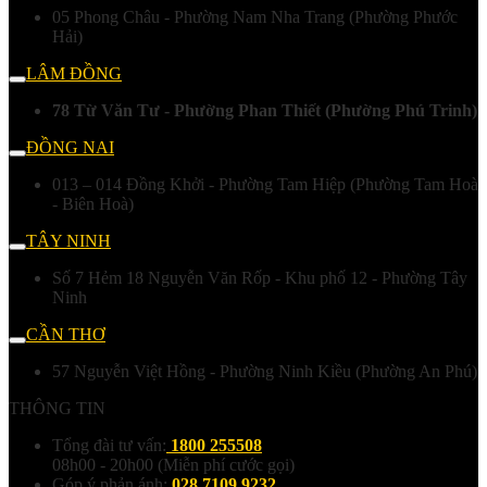
05 Phong Châu - Phường Nam Nha Trang (Phường Phước
Hải)
LÂM ĐỒNG
78 Từ Văn Tư - Phường Phan Thiết (Phường Phú Trinh)
ĐỒNG NAI
013 – 014 Đồng Khởi - Phường Tam Hiệp (Phường Tam Hoà
- Biên Hoà)
TÂY NINH
Số 7 Hẻm 18 Nguyễn Văn Rốp - Khu phố 12 - Phường Tây
Ninh
CẦN THƠ
57 Nguyễn Việt Hồng - Phường Ninh Kiều (Phường An Phú)
THÔNG TIN
Tổng đài tư vấn:
1800 255508
08h00 - 20h00 (Miễn phí cước gọi)
Góp ý phản ánh:
028 7109 9232