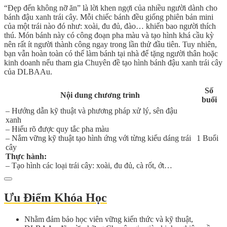
“Đẹp đến không nỡ ăn” là lời khen ngợi của nhiều người dành cho
bánh đậu xanh trái cây. Mỗi chiếc bánh đều giống phiên bản mini
của một trái nào đó như: xoài, đu đủ, đào… khiến bao người thích
thú. Món bánh này có công đoạn pha màu và tạo hình khá cầu kỳ
nên rất ít người thành công ngay trong lần thử đầu tiên. Tuy nhiên,
bạn vẫn hoàn toàn có thể làm bánh tại nhà để tặng người thân hoặc
kinh doanh nếu tham gia Chuyên đề tạo hình bánh đậu xanh trái cây
của DLBAAu.
Số
Nội dung chương trình
buổi
– Hướng dẫn kỹ thuật và phương pháp xử lý, sên đậu
xanh
– Hiểu rõ được quy tắc pha màu
– Nắm vững kỹ thuật tạo hình ứng với từng kiểu dáng trái
1 Buổi
cây
Thực hành:
– Tạo hình các loại trái cây: xoài, đu đủ, cà rốt, ớt…
Ưu Điểm Khóa Học
Nhằm đảm bảo học viên vững kiến thức và kỹ thuật,