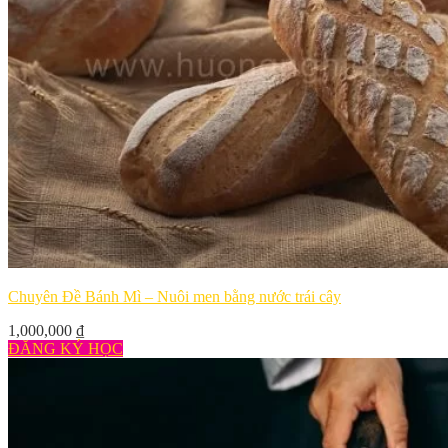
Chuyên Đề Bánh Mì – Nuôi men bằng nước trái cây
1,000,000
₫
ĐĂNG KÝ HỌC