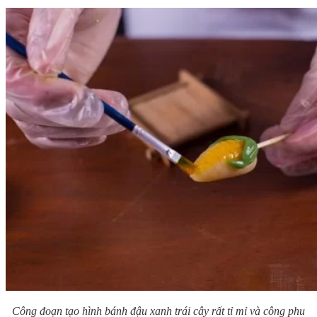
Công đoạn tạo hình bánh đậu xanh trái cây rất tỉ mỉ và công phu