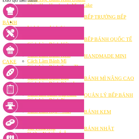
Đào tạo làm bánh
Khóa Học Handmade Mini Cake
Master Class
Chuyên Đề
BẾP TRƯỞNG BẾP
Khai Giảng
BÁNH
Lịch học – Lịch thi
Đăng Ký Học
Công Thức
BẾP BÁNH QUỐC TẾ
Cách Làm Bánh Việt
Cách Làm Bánh Âu
Cách Làm Bánh Kem
HANDMADE MINI
Cách Làm Bánh Mì
CAKE
Cách Làm Bánh Trung Thu
Cách Làm Bánh Flan
Cách Làm Bánh Bao
BÁNH MÌ NÂNG CAO
Cách Làm Bánh Bông Lan
Cách Làm Bánh Su Kem
Cách làm bánh CupCake
QUẢN LÝ BẾP BÁNH
Cách Làm Bánh Pizza
Cách làm bánh chay
Cách Làm Kẹo – Mứt
BÁNH KEM
Video
Tin tức
Tin Tổng Hợp
BÁNH NHẬT
Hướng Nghiệp Á Âu