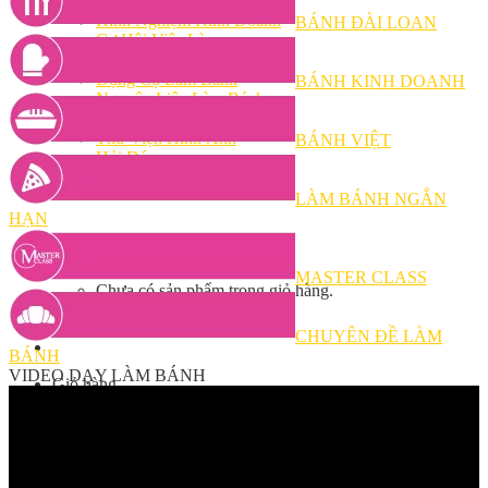
Bếp Nhà Kate
Kinh Nghiệm Kinh Doanh
BÁNH ĐÀI LOAN
Cơ Hội Việc Làm
Kiến Thức – Kỹ Năng
Dụng Cụ Làm Bánh
BÁNH KINH DOANH
Nguyên Liệu Làm Bánh
Gương Thành Công
Thư Viện Hình Ảnh
BÁNH VIỆT
Hỏi Đáp
Siêu thị ĐVP Market
Việc Làm
LÀM BÁNH NGẮN
HẠN
MASTER CLASS
Chưa có sản phẩm trong giỏ hàng.
CHUYÊN ĐỀ LÀM
BÁNH
VIDEO DẠY LÀM BÁNH
Giỏ hàng
Chưa có sản phẩm trong giỏ hàng.