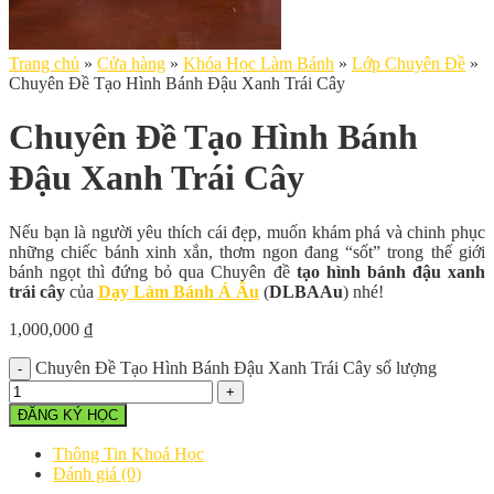
Trang chủ
»
Cửa hàng
»
Khóa Học Làm Bánh
»
Lớp Chuyên Đề
»
Chuyên Đề Tạo Hình Bánh Đậu Xanh Trái Cây
Chuyên Đề Tạo Hình Bánh
Đậu Xanh Trái Cây
Nếu bạn là người yêu thích cái đẹp, muốn khám phá và chinh phục
những chiếc bánh xinh xắn, thơm ngon đang “sốt” trong thế giới
bánh ngọt thì đứng bỏ qua Chuyên đề
tạo hình bánh đậu xanh
trái cây
của
Dạy Làm Bánh Á Âu
(
DLBAAu
) nhé!
1,000,000
₫
Chuyên Đề Tạo Hình Bánh Đậu Xanh Trái Cây số lượng
ĐĂNG KÝ HỌC
Thông Tin Khoá Học
Đánh giá (0)