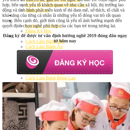
hợp, bên cạnh yếu tố khách quan về nhu cầu xã hội, thị trường lao
Khóa Học Handmade Mini Cake
động và tình hình phát triển kinh tế thì đam mê, sở thích, tố chất và
Master Class
khả năng của từng cá nhân là những yếu tố đóng vai trò rất quan
Chuyên Đề
trọng. Bên cạnh đó, giới tính cũng là yếu tố ảnh hưởng mạnh đến
Khai Giảng
quyết định chọn nghề phù hợp của các bạn trẻ trong tương lai.
Lịch học – Lịch thi
Đăng Ký Học
Đăng ký để được tư vấn định hướng nghề 2019 đúng đắn ngay
Công Thức
từ hôm nay
Cách Làm Bánh Việt
Cách Làm Bánh Âu
Cách Làm Bánh Kem
Cách Làm Bánh Mì
Cách Làm Bánh Trung Thu
Cách Làm Bánh Flan
Cách Làm Bánh Bao
Cách Làm Bánh Bông Lan
Cách Làm Bánh Su Kem
Cách làm bánh CupCake
Cách Làm Bánh Pizza
Cách làm bánh chay
Cách Làm Kẹo – Mứt
Video
Tin tức
Tin Tổng Hợp
Hướng Nghiệp Á Âu