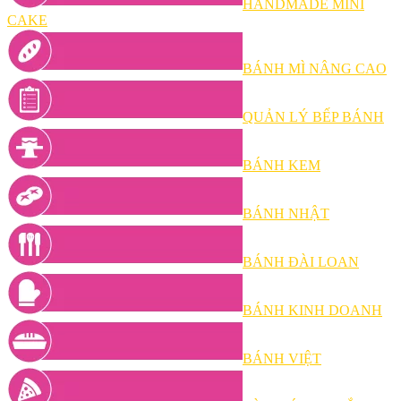
HANDMADE MINI
CAKE
BÁNH MÌ NÂNG CAO
QUẢN LÝ BẾP BÁNH
BÁNH KEM
BÁNH NHẬT
BÁNH ĐÀI LOAN
BÁNH KINH DOANH
BÁNH VIỆT