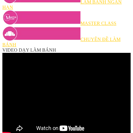
LÀM BÁNH NGẮN
HẠN
MASTER CLASS
CHUYÊN ĐỀ LÀM
BÁNH
VIDEO DẠY LÀM BÁNH