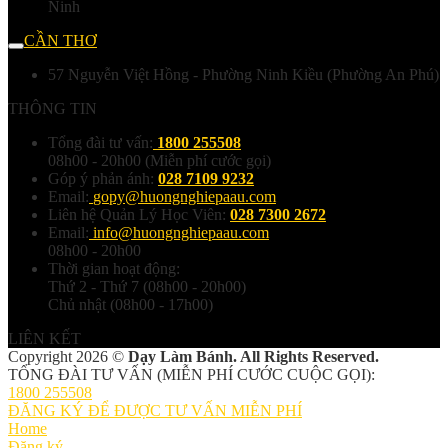
Ninh
CẦN THƠ
57 Nguyễn Việt Hồng - Phường Ninh Kiều (Phường An Phú)
THÔNG TIN
Tổng đài tư vấn:
1800 255508
08h00 - 20h00 (Miễn phí cước gọi)
Góp ý phản ánh:
028 7109 9232
Email:
gopy@huongnghiepaau.com
Liên hệ Quản Lý Học Viên:
028 7300 2672
Email:
info@huongnghiepaau.com
08h00 - 20h00
Thời gian hoạt động:
Thứ 2 - Thứ 7 (08h00 - 20h00)
Chủ nhật (08h00 - 17h00)
LIÊN KẾT
Copyright 2026 ©
Dạy Làm Bánh. All Rights Reserved.
TỔNG ĐÀI TƯ VẤN (MIỄN PHÍ CƯỚC CUỘC GỌI):
1800 255508
ĐĂNG KÝ ĐỂ ĐƯỢC TƯ VẤN MIỄN PHÍ
Home
Đăng ký