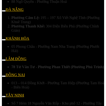
88 Ngô Quyền - Phường Thuận Hoá
ĐÀ NẴNG
Phường Cẩm Lệ:
195 – 197 Xô Viết Nghệ Tĩnh (Phường
Khuê Trung)
Phường Thanh Khê:
304 Điện Biên Phủ (Phường Chính
Gián)
KHÁNH HÒA
05 Phong Châu - Phường Nam Nha Trang (Phường Phước
Hải)
LÂM ĐỒNG
78 Từ Văn Tư - Phường Phan Thiết (Phường Phú Trinh)
ĐỒNG NAI
013 – 014 Đồng Khởi - Phường Tam Hiệp (Phường Tam Hoà
- Biên Hoà)
TÂY NINH
Số 7 Hẻm 18 Nguyễn Văn Rốp - Khu phố 12 - Phường Tây