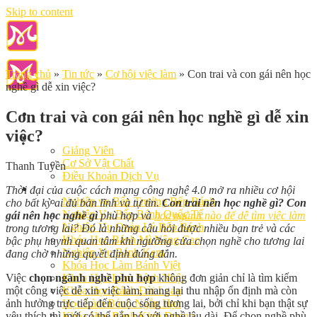
Skip to content
Trang chủ
»
Tin tức
»
Cơ hội việc làm
»
Con trai và con gái nên học
nghề gì dễ xin việc?
Con trai và con gái nên học nghề gì dễ xin
việc?
Giới Thiệu
Giảng Viên
Cơ Sở Vật Chất
Thanh Tuyền
Điều Khoản Dịch Vụ
Học Làm Bánh
Thời đại của cuộc cách mạng công nghệ 4.0 mở ra nhiều cơ hội
Nghiệp vụ Bếp Trưởng Bếp Bánh
cho bất kỳ ai đủ bản lĩnh và tự tin.
Con trai nên học nghề gì? Con
Nghiệp Vụ Bếp Bánh Quốc Tế
gái nên học nghề gì
phù hợp và
học ngành nào để dễ tìm việc làm
Nghiệp Vụ Quản Lý Bếp Bánh
trong tương lai? Đó là những câu hỏi được nhiều bạn trẻ và các
Khóa Học Bánh Mì Nâng Cao
bậc phụ huynh quan tâm khi ngưỡng cửa chọn nghề cho tương lai
Nghiệp Vụ Bánh Kem
đang chờ những quyết định đúng đắn.
Khóa Học Làm Bánh Việt
Việc
chọn ngành nghề phù hợp
không đơn giản chỉ là tìm kiếm
Khóa Học Làm Bánh Nhật
một công việc dễ xin việc làm, mang lại thu nhập ổn định mà còn
Khóa Học Bánh Đài Loan
ảnh hưởng trực tiếp đến cuộc sống tương lai, bởi chỉ khi bạn thật sự
Học Làm Bánh Ngắn Hạn
yêu thích thì mới có thể gắn bó với nghề lâu dài. Để chọn nghề phù
Khóa Học Bánh Kinh Doanh