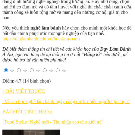
dàng định hướng nghề nghiệp trong tương lai. Hãy nhớ rằng, chọn
nghề theo đam mê và có tâm huyết với nghề thì chắc chắn cánh cửa
thành công sẽ luôn rộng mở và mang đến những cơ hội giá trị cho
bạn.
Nếu yêu thích
nghề làm bánh
hãy chọn cho mình một khóa học để
bắt đầu chinh phục ước mơ nghề nghiệp của bạn nhé.
https://daylambanh.edu.vn/hoc-lam-banh
Để biết thêm thông tin chi tiết về các khóa học của
Dạy Làm Bánh
Á Âu
, bạn vui lòng để lại thông tin ở nút
“Đăng kí”
bên dưới, để
được hỗ trợ tư vấn miễn phí nhé!
☆
☆
☆
☆
☆
Điểm: 4.7 (14 bình chọn)
« BÀI VIẾT TRƯỚC
"Vì sao học nghề làm bánh ngày càng được nhiều người lựa chọn"
BÀI VIẾT TIẾP THEO »
"Food Stylist: Nghề mới - Thu nhập cao cho giới trẻ"