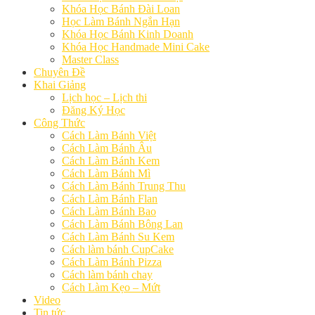
Khóa Học Bánh Đài Loan
Học Làm Bánh Ngắn Hạn
Khóa Học Bánh Kinh Doanh
Khóa Học Handmade Mini Cake
Master Class
Chuyên Đề
Khai Giảng
Lịch học – Lịch thi
Đăng Ký Học
Công Thức
Cách Làm Bánh Việt
Cách Làm Bánh Âu
Cách Làm Bánh Kem
Cách Làm Bánh Mì
Cách Làm Bánh Trung Thu
Cách Làm Bánh Flan
Cách Làm Bánh Bao
Cách Làm Bánh Bông Lan
Cách Làm Bánh Su Kem
Cách làm bánh CupCake
Cách Làm Bánh Pizza
Cách làm bánh chay
Cách Làm Kẹo – Mứt
Video
Tin tức