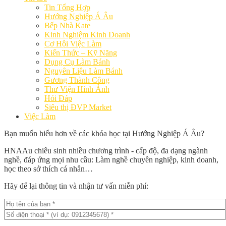
Tin Tổng Hợp
Hướng Nghiệp Á Âu
Bếp Nhà Kate
Kinh Nghiệm Kinh Doanh
Cơ Hội Việc Làm
Kiến Thức – Kỹ Năng
Dụng Cụ Làm Bánh
Nguyên Liệu Làm Bánh
Gương Thành Công
Thư Viện Hình Ảnh
Hỏi Đáp
Siêu thị ĐVP Market
Việc Làm
Bạn muốn hiểu hơn về các khóa học tại Hướng Nghiệp Á Âu?
HNAAu chiêu sinh nhiều chương trình - cấp độ, đa dạng ngành
nghề, đáp ứng mọi nhu cầu: Làm nghề chuyên nghiệp, kinh doanh,
học theo sở thích cá nhân…
Hãy để lại thông tin và nhận tư vấn miễn phí: