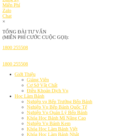
Miễn Phí
Zalo
Chat
×
TỔNG ĐÀI TƯ VẤN
(MIỄN PHÍ CƯỚC CUỘC GỌI):
1800 255508
1800 255508
Giới Thiệu
Giảng Viên
Cơ Sở Vật Chất
Điều Khoản Dịch Vụ
Học Làm Bánh
Nghiệp vụ Bếp Trưởng Bếp Bánh
Nghiệp Vụ Bếp Bánh Quốc Tế
Nghiệp Vụ Quản Lý Bếp Bánh
Khóa Học Bánh Mì Nâng Cao
Nghiệp Vụ Bánh Kem
Khóa Học Làm Bánh Việt
Khóa Học Làm Bánh Nhật