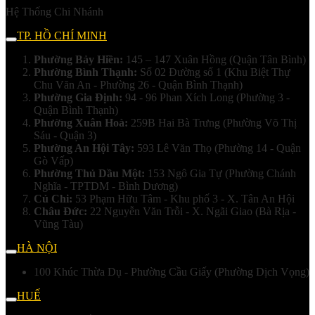
Hệ Thống Chi Nhánh
TP. HỒ CHÍ MINH
Phường Bảy Hiền:
145 – 147 Xuân Hồng (Quận Tân Bình)
Phường Bình Thạnh:
Số 02 Đường số 1 (Khu Biệt Thự
Chu Văn An - Phường 26 - Quận Bình Thạnh)
Phường Gia Định:
94 - 96 Phan Xích Long (Phường 3 -
Quận Bình Thạnh)
Phường Xuân Hoà:
259B Hai Bà Trưng (Phường Võ Thị
Sáu - Quận 3)
Phường An Hội Tây:
593 Lê Văn Thọ (Phường 14 - Quận
Gò Vấp)
Phường Thủ Dầu Một:
153 Ngô Gia Tự (Phường Chánh
Nghĩa - TPTDM - Bình Dương)
Củ Chi:
53 Phạm Hữu Tâm - Khu phố 3 - X. Tân An Hội
Châu Đức:
22 Nguyễn Văn Trỗi - X. Ngãi Giao (Bà Rịa -
Vũng Tàu)
HÀ NỘI
100 Khúc Thừa Dụ - Phường Cầu Giấy (Phường Dịch Vọng)
HUẾ