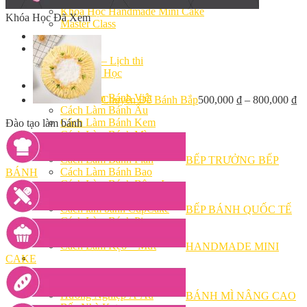
Khóa Học Handmade Mini Cake
Khóa Học Đã Xem
Master Class
Chuyên Đề
Khai Giảng
Lịch học – Lịch thi
Đăng Ký Học
Công Thức
Cách Làm Bánh Việt
Chuyên Đề Bánh Bắp
500,000
₫
–
800,000
₫
Cách Làm Bánh Âu
Cách Làm Bánh Kem
Đào tạo làm bánh
Cách Làm Bánh Mì
Cách Làm Bánh Trung Thu
Cách Làm Bánh Flan
BẾP TRƯỞNG BẾP
Cách Làm Bánh Bao
BÁNH
Cách Làm Bánh Bông Lan
Cách Làm Bánh Su Kem
Cách làm bánh CupCake
BẾP BÁNH QUỐC TẾ
Cách Làm Bánh Pizza
Cách làm bánh chay
Cách Làm Kẹo – Mứt
HANDMADE MINI
Video
CAKE
Tin tức
Tin Tổng Hợp
Hướng Nghiệp Á Âu
BÁNH MÌ NÂNG CAO