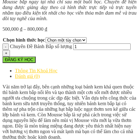
Mousse bắp ngay tại nhà chỉ sau một buổi học. Chuyên đề hiện
đang được giảng dạy theo cả hình thức trực tiếp và trực tuyến
nhằm tạo điều kiện tốt nhất cho học viên thỏa mãn đam mê và trau
dồi tay nghề của mình.
500,000
₫
–
800,000
₫
Chọn hình thức học
Chuyên Đề Bánh Bắp số lượng
ĐĂNG KÝ HỌC
Thông Tin Khoá Học
Đánh giá (0)
Vài năm trở lại đây, bên cạnh những loại bánh kem khá quen thuộc
thì bánh kem bắp nổi lên và tạo thành một cơn sốt mới được nhiều
người ưa chuộng trong các dịp đặc biệt. Vẫn dựa trên công thức của
bánh kem sữa tươi truyền thống, tuy nhiên bánh kem bắp lại có
thêm sự pha trộn của những hạt bắp luộc ngọt thơm xen kẽ giữa các
lớp bánh và kem. Còn Mousse bắp là sự phá cách trong việc sử
dụng nguyên liệu để làm nên mùi vị Mousse vừa mới lạ vừa thơm
ngon. Đây là món tráng miệng đang được yêu thích nhất hiện nay
với hương vị thơm ngon và mát lạnh mà bạn có thể làm cho cả nhà
thưởng thức hoặc kinh doanh.