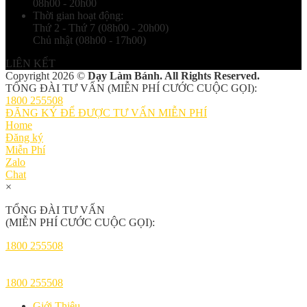
08h00 - 20h00
Thời gian hoạt động:
Thứ 2 - Thứ 7 (08h00 - 20h00)
Chủ nhật (08h00 - 17h00)
LIÊN KẾT
Copyright 2026 ©
Dạy Làm Bánh. All Rights Reserved.
TỔNG ĐÀI TƯ VẤN (MIỄN PHÍ CƯỚC CUỘC GỌI):
1800 255508
ĐĂNG KÝ ĐỂ ĐƯỢC TƯ VẤN MIỄN PHÍ
Home
Đăng ký
Miễn Phí
Zalo
Chat
×
TỔNG ĐÀI TƯ VẤN
(MIỄN PHÍ CƯỚC CUỘC GỌI):
1800 255508
1800 255508
Giới Thiệu