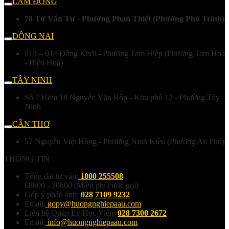
LÂM ĐỒNG
78 Từ Văn Tư - Phường Phan Thiết (Phường Phú Trinh)
ĐỒNG NAI
013 – 014 Đồng Khởi - Phường Tam Hiệp (Phường Tam Hoà
- Biên Hoà)
TÂY NINH
Số 7 Hẻm 18 Nguyễn Văn Rốp - Khu phố 12 - Phường Tây
Ninh
CẦN THƠ
57 Nguyễn Việt Hồng - Phường Ninh Kiều (Phường An Phú)
THÔNG TIN
Tổng đài tư vấn:
1800 255508
08h00 - 20h00 (Miễn phí cước gọi)
Góp ý phản ánh:
028 7109 9232
Email:
gopy@huongnghiepaau.com
Liên hệ Quản Lý Học Viên:
028 7300 2672
Email:
info@huongnghiepaau.com