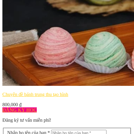
Chuyên đề bánh trung thu tạo hình
800,000
₫
ĐĂNG KÝ HỌC
Đăng ký tư vấn miễn phí!
Nhập họ tên của bạn *