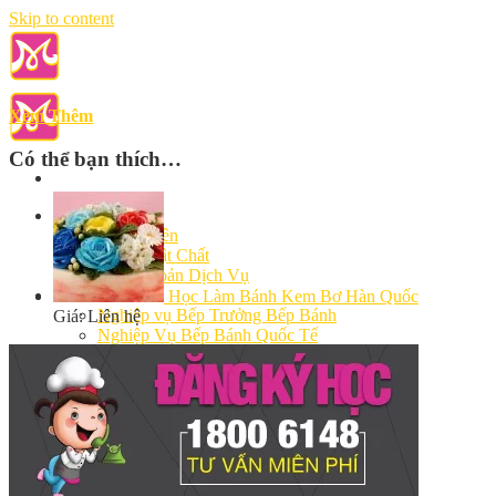
Skip to content
Xem Thêm
Có thể bạn thích…
Giới Thiệu
Giảng Viên
Cơ Sở Vật Chất
Điều Khoản Dịch Vụ
Học Làm Bánh
Học Làm Bánh Kem Bơ Hàn Quốc
Nghiệp vụ Bếp Trưởng Bếp Bánh
Giá: Liên hệ
Nghiệp Vụ Bếp Bánh Quốc Tế
Nghiệp Vụ Quản Lý Bếp Bánh
Khóa Học Bánh Mì Nâng Cao
Nghiệp Vụ Bánh Kem
Khóa Học Làm Bánh Việt
Khóa Học Làm Bánh Nhật
Khóa Học Bánh Đài Loan
Học Làm Bánh Ngắn Hạn
Khóa Học Bánh Kinh Doanh