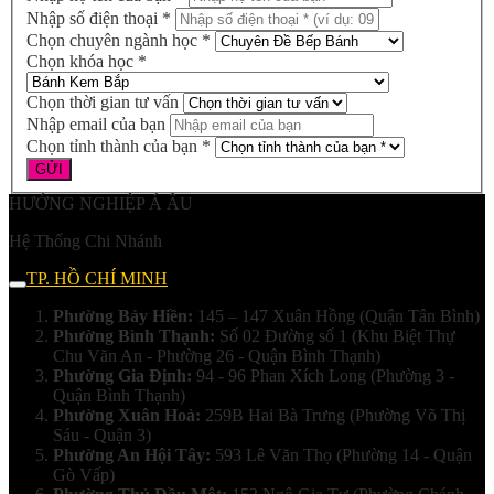
Nhập số điện thoại *
Chọn chuyên ngành học *
Chọn khóa học *
Chọn thời gian tư vấn
Nhập email của bạn
Chọn tỉnh thành của bạn *
HƯỚNG NGHIỆP Á ÂU
Hệ Thống Chi Nhánh
TP. HỒ CHÍ MINH
Phường Bảy Hiền:
145 – 147 Xuân Hồng (Quận Tân Bình)
Phường Bình Thạnh:
Số 02 Đường số 1 (Khu Biệt Thự
Chu Văn An - Phường 26 - Quận Bình Thạnh)
Phường Gia Định:
94 - 96 Phan Xích Long (Phường 3 -
Quận Bình Thạnh)
Phường Xuân Hoà:
259B Hai Bà Trưng (Phường Võ Thị
Sáu - Quận 3)
Phường An Hội Tây:
593 Lê Văn Thọ (Phường 14 - Quận
Gò Vấp)