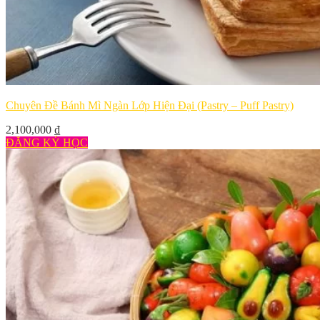
Chuyên Đề Bánh Mì Ngàn Lớp Hiện Đại (Pastry – Puff Pastry)
2,100,000
₫
ĐĂNG KÝ HỌC