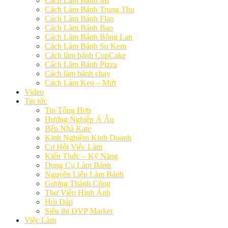
Cách Làm Bánh Mì
Cách Làm Bánh Trung Thu
Cách Làm Bánh Flan
Cách Làm Bánh Bao
Cách Làm Bánh Bông Lan
Cách Làm Bánh Su Kem
Cách làm bánh CupCake
Cách Làm Bánh Pizza
Cách làm bánh chay
Cách Làm Kẹo – Mứt
Video
Tin tức
Tin Tổng Hợp
Hướng Nghiệp Á Âu
Bếp Nhà Kate
Kinh Nghiệm Kinh Doanh
Cơ Hội Việc Làm
Kiến Thức – Kỹ Năng
Dụng Cụ Làm Bánh
Nguyên Liệu Làm Bánh
Gương Thành Công
Thư Viện Hình Ảnh
Hỏi Đáp
Siêu thị ĐVP Market
Việc Làm