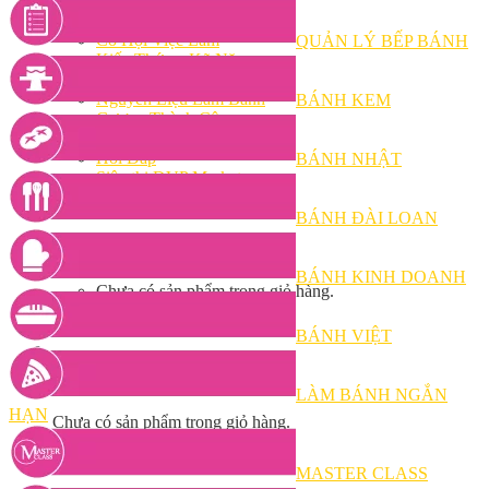
Bếp Nhà Kate
Kinh Nghiệm Kinh Doanh
Cơ Hội Việc Làm
QUẢN LÝ BẾP BÁNH
Kiến Thức – Kỹ Năng
Dụng Cụ Làm Bánh
Nguyên Liệu Làm Bánh
BÁNH KEM
Gương Thành Công
Thư Viện Hình Ảnh
Hỏi Đáp
BÁNH NHẬT
Siêu thị ĐVP Market
Việc Làm
BÁNH ĐÀI LOAN
BÁNH KINH DOANH
Chưa có sản phẩm trong giỏ hàng.
BÁNH VIỆT
Giỏ hàng
LÀM BÁNH NGẮN
HẠN
Chưa có sản phẩm trong giỏ hàng.
MASTER CLASS