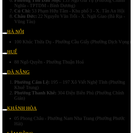
Phường Thủ Dầu Một:
153 Ngô Gia Tự (Phường Chánh
Nghĩa - TPTDM - Bình Dương)
Củ Chi:
53 Phạm Hữu Tâm - Khu phố 3 - X. Tân An Hội
Châu Đức:
22 Nguyễn Văn Trỗi - X. Ngãi Giao (Bà Rịa -
Vũng Tàu)
HÀ NỘI
100 Khúc Thừa Dụ - Phường Cầu Giấy (Phường Dịch Vọng)
HUẾ
88 Ngô Quyền - Phường Thuận Hoá
ĐÀ NẴNG
Phường Cẩm Lệ:
195 – 197 Xô Viết Nghệ Tĩnh (Phường
Khuê Trung)
Phường Thanh Khê:
304 Điện Biên Phủ (Phường Chính
Gián)
KHÁNH HÒA
05 Phong Châu - Phường Nam Nha Trang (Phường Phước
Hải)