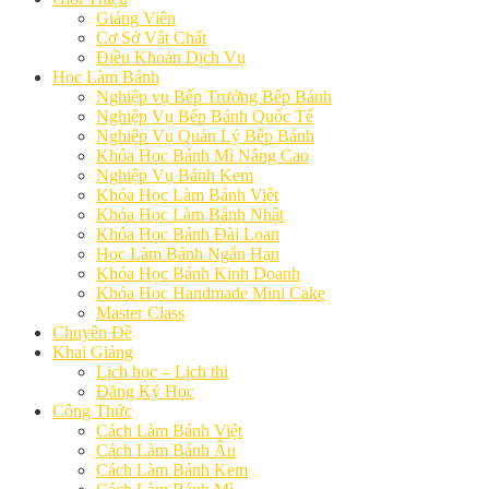
Giảng Viên
Cơ Sở Vật Chất
Điều Khoản Dịch Vụ
Học Làm Bánh
Nghiệp vụ Bếp Trưởng Bếp Bánh
Nghiệp Vụ Bếp Bánh Quốc Tế
Nghiệp Vụ Quản Lý Bếp Bánh
Khóa Học Bánh Mì Nâng Cao
Nghiệp Vụ Bánh Kem
Khóa Học Làm Bánh Việt
Khóa Học Làm Bánh Nhật
Khóa Học Bánh Đài Loan
Học Làm Bánh Ngắn Hạn
Khóa Học Bánh Kinh Doanh
Khóa Học Handmade Mini Cake
Master Class
Chuyên Đề
Khai Giảng
Lịch học – Lịch thi
Đăng Ký Học
Công Thức
Cách Làm Bánh Việt
Cách Làm Bánh Âu
Cách Làm Bánh Kem