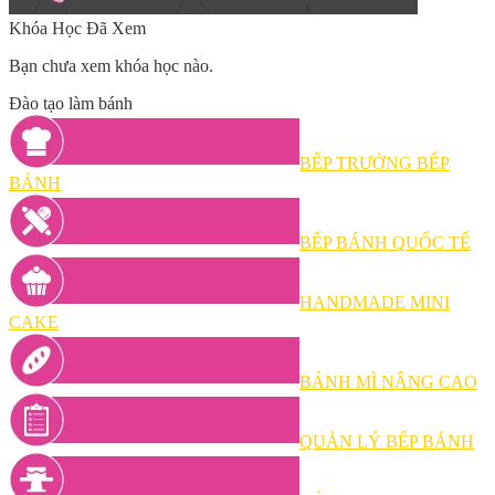
Khóa Học Đã Xem
Bạn chưa xem khóa học nào.
Đào tạo làm bánh
BẾP TRƯỞNG BẾP
BÁNH
BẾP BÁNH QUỐC TẾ
HANDMADE MINI
CAKE
BÁNH MÌ NÂNG CAO
QUẢN LÝ BẾP BÁNH