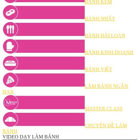
BÁNH KEM
BÁNH NHẬT
BÁNH ĐÀI LOAN
BÁNH KINH DOANH
BÁNH VIỆT
LÀM BÁNH NGẮN
HẠN
MASTER CLASS
CHUYÊN ĐỀ LÀM
BÁNH
VIDEO DẠY LÀM BÁNH