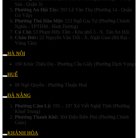
Sáu - Quận 3)
Phường An Hội Tây:
593 Lê Văn Thọ (Phường 14 - Quận
Gò Vấp)
Phường Thủ Dầu Một:
153 Ngô Gia Tự (Phường Chánh
Nghĩa - TPTDM - Bình Dương)
Củ Chi:
53 Phạm Hữu Tâm - Khu phố 3 - X. Tân An Hội
Châu Đức:
22 Nguyễn Văn Trỗi - X. Ngãi Giao (Bà Rịa -
Vũng Tàu)
HÀ NỘI
100 Khúc Thừa Dụ - Phường Cầu Giấy (Phường Dịch Vọng)
HUẾ
88 Ngô Quyền - Phường Thuận Hoá
ĐÀ NẴNG
Phường Cẩm Lệ:
195 – 197 Xô Viết Nghệ Tĩnh (Phường
Khuê Trung)
Phường Thanh Khê:
304 Điện Biên Phủ (Phường Chính
Gián)
KHÁNH HÒA