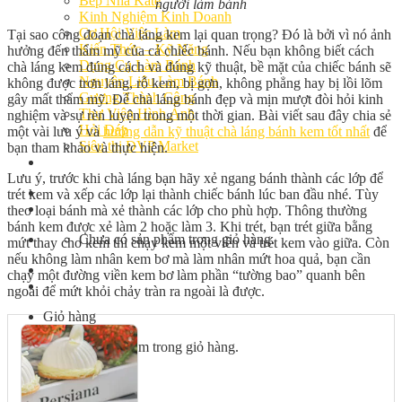
Bếp Nhà Kate
người làm bánh
Kinh Nghiệm Kinh Doanh
Cơ Hội Việc Làm
Tại sao công đoạn chà láng kem lại quan trọng? Đó là bởi vì nó ảnh
Kiến Thức – Kỹ Năng
hưởng đến thẩm mỹ của cả chiếc bánh. Nếu bạn không biết cách
Dụng Cụ Làm Bánh
chà láng kem đúng cách và đúng kỹ thuật, bề mặt của chiếc bánh sẽ
Nguyên Liệu Làm Bánh
không được trơn láng, rỗ kem, bị gợn, không phẳng hay bị lồi lõm
Gương Thành Công
gây mất thẩm mỹ. Để chà láng bánh đẹp và mịn mượt đòi hỏi kinh
Thư Viện Hình Ảnh
nghiệm và sự rèn luyện trong một thời gian. Bài viết sau đây chia sẻ
Hỏi Đáp
một vài lưu ý và
hướng dẫn kỹ thuật chà láng bánh kem tốt nhất
để
Siêu thị ĐVP Market
bạn tham khảo và thực hiện.
Việc Làm
Lưu ý, trước khi chà láng bạn hãy xẻ ngang bánh thành các lớp để
trét kem và xếp các lớp lại thành chiếc bánh lúc ban đầu nhé. Tùy
theo loại bánh mà xẻ thành các lớp cho phù hợp. Thông thường
bánh kem được xẻ làm 2 hoặc làm 3. Khi trét, bạn trét giữa bằng
Chưa có sản phẩm trong giỏ hàng.
mứt thay cho kem thì chạy kem một viền và trét kem vào giữa. Còn
nếu không làm nhân kem bơ mà làm nhân mứt hoa quả, bạn cần
chạy một đường viền kem bơ làm phần “tường bao” quanh bên
ngoài để mứt khỏi chảy tràn ra ngoài là được.
Giỏ hàng
Chưa có sản phẩm trong giỏ hàng.