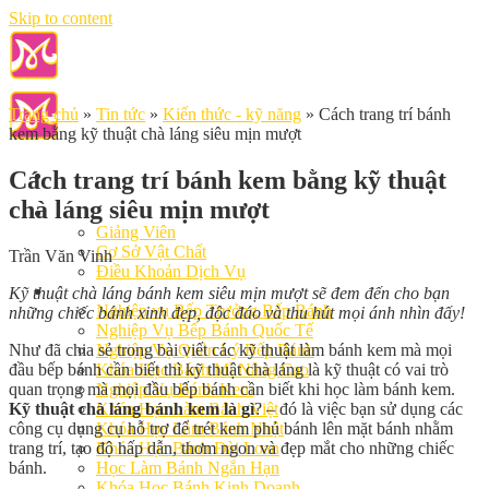
Skip to content
Trang chủ
»
Tin tức
»
Kiến thức - kỹ năng
»
Cách trang trí bánh
kem bằng kỹ thuật chà láng siêu mịn mượt
Cách trang trí bánh kem bằng kỹ thuật
chà láng siêu mịn mượt
Giới Thiệu
Giảng Viên
Cơ Sở Vật Chất
Trần Văn Vinh
Điều Khoản Dịch Vụ
Học Làm Bánh
Kỹ thuật chà láng bánh kem siêu mịn mượt sẽ đem đến cho bạn
Nghiệp vụ Bếp Trưởng Bếp Bánh
những chiếc bánh xinh đẹp, độc đáo và thu hút mọi ánh nhìn đấy!
Nghiệp Vụ Bếp Bánh Quốc Tế
Như đã chia sẻ trong bài viết các kỹ thuật làm bánh kem mà mọi
Nghiệp Vụ Quản Lý Bếp Bánh
đầu bếp bánh cần biết thì kỹ thuật chà láng là kỹ thuật có vai trò
Khóa Học Bánh Mì Nâng Cao
quan trọng mà mọi đầu bếp bánh cần biết khi học làm bánh kem.
Nghiệp Vụ Bánh Kem
Kỹ thuật chà láng bánh kem là gì
? – đó là việc bạn sử dụng các
Khóa Học Làm Bánh Việt
công cụ dụng cụ hỗ trợ để trét kem phủ bánh lên mặt bánh nhằm
Khóa Học Làm Bánh Nhật
trang trí, tạo độ hấp dẫn, thơm ngon và đẹp mắt cho những chiếc
Khóa Học Bánh Đài Loan
bánh.
Học Làm Bánh Ngắn Hạn
Khóa Học Bánh Kinh Doanh