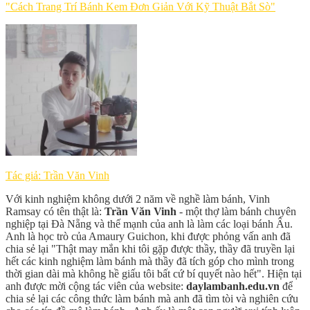
"Cách Trang Trí Bánh Kem Đơn Giản Với Kỹ Thuật Bắt Sò"
Tác giả: Trần Văn Vinh
Với kinh nghiệm không dưới 2 năm về nghề làm bánh, Vinh
Ramsay có tên thật là:
Trần Văn Vinh
- một thợ làm bánh chuyên
nghiệp tại Đà Nẵng và thế mạnh của anh là làm các loại bánh Âu.
Anh là học trò của Amaury Guichon, khi được phỏng vấn anh đã
chia sẻ lại "Thật may mắn khi tôi gặp được thầy, thầy đã truyền lại
hết các kinh nghiệm làm bánh mà thầy đã tích góp cho mình trong
thời gian dài mà không hề giấu tôi bất cứ bí quyết nào hết". Hiện tại
anh được mời cộng tác viên của website:
daylambanh.edu.vn
để
chia sẻ lại các công thức làm bánh mà anh đã tìm tòi và nghiên cứu