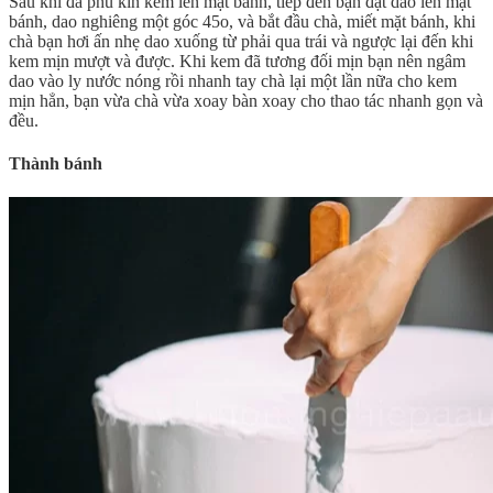
Sau khi đã phủ kín kem lên mặt bánh, tiếp đến bạn đặt dao lên mặt
bánh, dao nghiêng một góc 45o, và bắt đầu chà, miết mặt bánh, khi
chà bạn hơi ấn nhẹ dao xuống từ phải qua trái và ngược lại đến khi
kem mịn mượt và được. Khi kem đã tương đối mịn bạn nên ngâm
dao vào ly nước nóng rồi nhanh tay chà lại một lần nữa cho kem
mịn hẳn, bạn vừa chà vừa xoay bàn xoay cho thao tác nhanh gọn và
đều.
Thành bánh