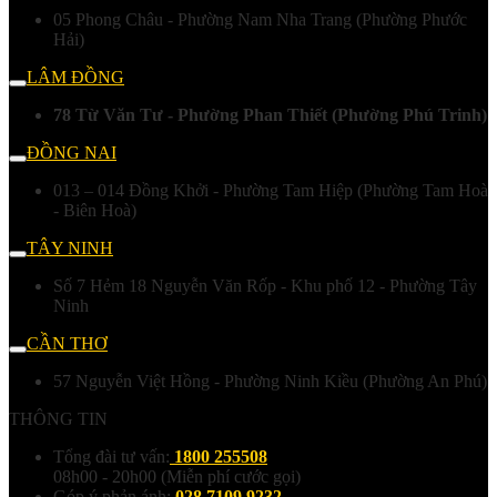
05 Phong Châu - Phường Nam Nha Trang (Phường Phước
Hải)
LÂM ĐỒNG
78 Từ Văn Tư - Phường Phan Thiết (Phường Phú Trinh)
ĐỒNG NAI
013 – 014 Đồng Khởi - Phường Tam Hiệp (Phường Tam Hoà
- Biên Hoà)
TÂY NINH
Số 7 Hẻm 18 Nguyễn Văn Rốp - Khu phố 12 - Phường Tây
Ninh
CẦN THƠ
57 Nguyễn Việt Hồng - Phường Ninh Kiều (Phường An Phú)
THÔNG TIN
Tổng đài tư vấn:
1800 255508
08h00 - 20h00 (Miễn phí cước gọi)
Góp ý phản ánh:
028 7109 9232