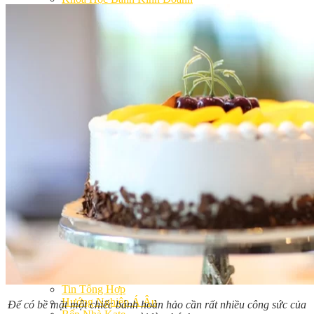
Khóa Học Handmade Mini Cake
Master Class
Chuyên Đề
Khai Giảng
Lịch học – Lịch thi
Đăng Ký Học
Công Thức
Cách Làm Bánh Việt
Cách Làm Bánh Âu
Cách Làm Bánh Kem
Cách Làm Bánh Mì
Cách Làm Bánh Trung Thu
Cách Làm Bánh Flan
Cách Làm Bánh Bao
Cách Làm Bánh Bông Lan
Cách Làm Bánh Su Kem
Cách làm bánh CupCake
Cách Làm Bánh Pizza
Cách làm bánh chay
Cách Làm Kẹo – Mứt
Video
Tin tức
Tin Tổng Hợp
Hướng Nghiệp Á Âu
Để có bề mặt một chiếc bánh hoàn hảo cần rất nhiều
công sức của