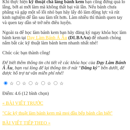
Khi thực hiện
kỹ thuật chà láng bánh kem
bạn cũng đừng quá lo
lắng, bởi ai mới làm mà không thất bại vài lần. Nếu bánh chưa
phẳng và gặp một số lỗi nhỏ bạn hãy lấy đó làm động lực và rút
kinh nghiệm để lần sau làm tốt hơn. Làm nhiều thì thành quen tay
và quen tay dần sẽ trở nên điêu luyện.
Ngoài ra để học làm bánh kem bạn hãy đăng ký ngay khóa học làm
bánh kem tại
Dạy Làm Bánh Á Âu
(DLBAAu)
để nhanh chóng
nắm bắt các kỹ thuật làm bánh kem nhanh nhất nhé!
Chúc các bạn thành công!
Để biết thêm thông tin chi tiết về các khóa học của
Dạy Làm Bánh
Á Âu
, bạn vui lòng để lại thông tin ở nút “
Đăng ký
” bên dưới, để
được hỗ trợ tư vấn miễn phí nhé!
☆
☆
☆
☆
☆
Điểm: 4.6 (12 bình chọn)
« BÀI VIẾT TRƯỚC
"Các kỹ thuật làm bánh kem mà mọi đầu bếp bánh cần biết"
BÀI VIẾT TIẾP THEO »