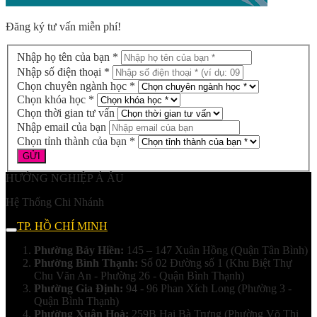
Đăng ký tư vấn miễn phí!
Nhập họ tên của bạn *
Nhập số điện thoại *
Chọn chuyên ngành học *
Chọn khóa học *
Chọn thời gian tư vấn
Nhập email của bạn
Chọn tỉnh thành của bạn *
HƯỚNG NGHIỆP Á ÂU
Hệ Thống Chi Nhánh
TP. HỒ CHÍ MINH
Phường Bảy Hiền:
145 – 147 Xuân Hồng (Quận Tân Bình)
Phường Bình Thạnh:
Số 02 Đường số 1 (Khu Biệt Thự
Chu Văn An - Phường 26 - Quận Bình Thạnh)
Phường Gia Định:
94 - 96 Phan Xích Long (Phường 3 -
Quận Bình Thạnh)
Phường Xuân Hoà:
259B Hai Bà Trưng (Phường Võ Thị