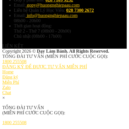
Email:
gopy@huongnghiepaau.com
Liên hệ Quản Lý Học Viên:
028 7300 2672
Email:
info@huongnghiepaau.com
08h00 - 20h00
Thời gian hoạt động:
Thứ 2 - Thứ 7 (08h00 - 20h00)
Chủ nhật (08h00 - 17h00)
LIÊN KẾT
Copyright 2026 ©
Dạy Làm Bánh. All Rights Reserved.
TỔNG ĐÀI TƯ VẤN (MIỄN PHÍ CƯỚC CUỘC GỌI):
1800 255508
ĐĂNG KÝ ĐỂ ĐƯỢC TƯ VẤN MIỄN PHÍ
Home
Đăng ký
Miễn Phí
Zalo
Chat
×
TỔNG ĐÀI TƯ VẤN
(MIỄN PHÍ CƯỚC CUỘC GỌI):
1800 255508