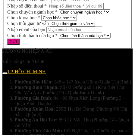
Nhập số điện thoại *
Chọn chuyên ngành học *
Chọn khóa học *
Chọn thời gian tư vấn
Nhập email của bạn
Chọn tỉnh thành của bạn *
HƯỚNG NGHIỆP Á ÂU
Hệ Thống Chi Nhánh
TP. HỒ CHÍ MINH
Phường Bảy Hiền:
145 – 147 Xuân Hồng (Quận Tân Bình)
Phường Bình Thạnh:
Số 02 Đường số 1 (Khu Biệt Thự
Chu Văn An - Phường 26 - Quận Bình Thạnh)
Phường Gia Định:
94 - 96 Phan Xích Long (Phường 3 -
Quận Bình Thạnh)
Phường Xuân Hoà:
259B Hai Bà Trưng (Phường Võ Thị
Sáu - Quận 3)
Phường An Hội Tây:
593 Lê Văn Thọ (Phường 14 - Quận
Gò Vấp)
Phường Thủ Dầu Một:
153 Ngô Gia Tự (Phường Chánh