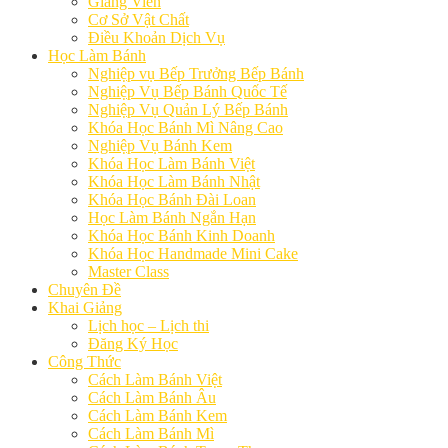
Giảng Viên
Cơ Sở Vật Chất
Điều Khoản Dịch Vụ
Học Làm Bánh
Nghiệp vụ Bếp Trưởng Bếp Bánh
Nghiệp Vụ Bếp Bánh Quốc Tế
Nghiệp Vụ Quản Lý Bếp Bánh
Khóa Học Bánh Mì Nâng Cao
Nghiệp Vụ Bánh Kem
Khóa Học Làm Bánh Việt
Khóa Học Làm Bánh Nhật
Khóa Học Bánh Đài Loan
Học Làm Bánh Ngắn Hạn
Khóa Học Bánh Kinh Doanh
Khóa Học Handmade Mini Cake
Master Class
Chuyên Đề
Khai Giảng
Lịch học – Lịch thi
Đăng Ký Học
Công Thức
Cách Làm Bánh Việt
Cách Làm Bánh Âu
Cách Làm Bánh Kem
Cách Làm Bánh Mì