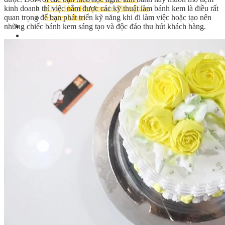
kinh doanh thì việc nắm được các kỹ thuật làm bánh kem là điều rất
Khóa Học Handmade Mini Cake
quan trọng để bạn phát triển kỹ năng khi đi làm việc hoặc tạo nên
Master Class
những chiếc bánh kem sáng tạo và độc đáo thu hút khách hàng.
Chuyên Đề
Khai Giảng
Lịch học – Lịch thi
Đăng Ký Học
Công Thức
Cách Làm Bánh Việt
Cách Làm Bánh Âu
Cách Làm Bánh Kem
Cách Làm Bánh Mì
Cách Làm Bánh Trung Thu
Cách Làm Bánh Flan
Cách Làm Bánh Bao
Cách Làm Bánh Bông Lan
Cách Làm Bánh Su Kem
Cách làm bánh CupCake
Cách Làm Bánh Pizza
Cách làm bánh chay
Cách Làm Kẹo – Mứt
Video
Tin tức
Tin Tổng Hợp
Hướng Nghiệp Á Âu