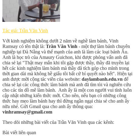
Tác giả: Trần Văn Vinh
Với kinh nghiệm không dưới 2 năm về nghề làm bánh, Vinh
Ramsay có tên thật là:
Trần Văn Vinh
- một thợ làm bánh chuyên
nghiệp tại Đà Nẵng và thế mạnh của anh là làm các loại bánh Âu.
Anh là học trò của Amaury Guichon, khi được phỏng vấn anh đã
chia sẻ lại "Thật may mắn khi tôi gặp được thầy, thầy đã truyền lại
hết các kinh nghiệm làm bánh mà thầy đã tích góp cho mình trong
thời gian dài mà không hề giấu tôi bất cứ bí quyết nào hết". Hiện tại
anh được mời cộng tác viên của website:
daylambanh.edu.vn
để
chia sẻ lại các công thức làm bánh mà anh đã tìm tòi và nghiên cứu
cho các tín đồ mê làm bánh. Anh ấy là một con người vui tính luôn
cập nhật những kiến thức mới. Cho nên, nếu bạn có những công
thức hay mẹo làm bánh hay thì đừng ngần ngại chia sẻ cho anh ấy
nữa nhé. Gửi Gmail qua cho anh ấy thông qua:
vinhramsay@gmail.com
Theo dõi những bài viết của Trần Văn Vinh qua các kênh:
Bài viết liên quan