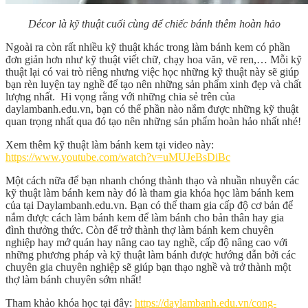
Décor là kỹ thuật cuối cùng để chiếc bánh thêm hoàn hảo
Ngoài ra còn rất nhiều kỹ thuật khác trong làm bánh kem có phần
đơn giản hơn như kỹ thuật viết chữ, chạy hoa văn, vẽ ren,… Mỗi kỹ
thuật lại có vai trò riêng nhưng việc học những kỹ thuật này sẽ giúp
bạn rèn luyện tay nghề để tạo nên những sản phẩm xinh đẹp và chất
lượng nhất. Hi vọng rằng với những chia sẻ trên của
daylambanh.edu.vn, bạn có thể phần nào nắm được những kỹ thuật
quan trọng nhất qua đó tạo nên những sản phẩm hoàn hảo nhất nhé!
Xem thêm kỹ thuật làm bánh kem tại video này:
https://www.youtube.com/watch?v=uMUJeBsDiBc
Một cách nữa để bạn nhanh chóng thành thạo và nhuần nhuyễn các
kỹ thuật làm bánh kem này đó là tham gia khóa học làm bánh kem
của tại Daylambanh.edu.vn. Bạn có thể tham gia cấp độ cơ bản để
nắm được cách làm bánh kem để làm bánh cho bản thân hay gia
đình thưởng thức. Còn để trở thành thợ làm bánh kem chuyên
nghiệp hay mở quán hay nâng cao tay nghề, cấp độ nâng cao với
những phương pháp và kỹ thuật làm bánh được hướng dẫn bởi các
chuyên gia chuyên nghiệp sẽ giúp bạn thạo nghề và trở thành một
thợ làm bánh chuyên sớm nhất!
Tham khảo khóa học tại đây:
https://daylambanh.edu.vn/cong-