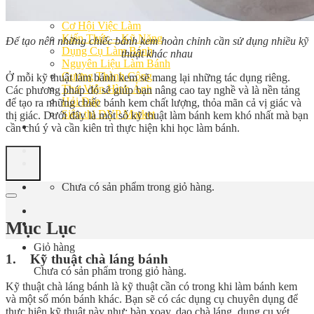
Bếp Nhà Kate
Kinh Nghiệm Kinh Doanh
Cơ Hội Việc Làm
Kiến Thức – Kỹ Năng
Để tạo nên những chiếc bánh kem hoàn chỉnh cần sử dụng
nhiều kỹ
Dụng Cụ Làm Bánh
thuật khác nhau
Nguyên Liệu Làm Bánh
Gương Thành Công
Ở mỗi kỹ thuật làm bánh kem sẽ mang lại những tác dụng riêng.
Thư Viện Hình Ảnh
Các phương pháp đó sẽ giúp bạn nâng cao tay nghề và là nền tảng
Hỏi Đáp
để tạo ra những chiếc bánh kem chất lượng, thỏa mãn cả vị giác và
Siêu thị ĐVP Market
thị giác. Dưới đây là một số kỹ thuật làm bánh kem khó nhất mà bạn
Việc Làm
cần chú ý và cần kiên trì thực hiện khi học làm bánh.
Chưa có sản phẩm trong giỏ hàng.
Mục Lục
Giỏ hàng
1. Kỹ thuật chà láng bánh
Chưa có sản phẩm trong giỏ hàng.
Kỹ thuật chà láng bánh là kỹ thuật cần có trong khi làm bánh kem
và một số món bánh khác. Bạn sẽ có các dụng cụ chuyên dụng để
thực hiện kỹ thuật này như: bàn xoay, dao chà láng, dụng cụ vét,…