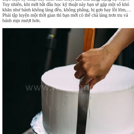
Tuy nhiên, khi mới bắt đầu học kỹ thuật này bạn sẽ gặp một số khó
khăn như bánh không láng đều, không phẳng, bị gợn hay lồi lõm,…
Phải tập luyện một thời gian thì bạn mới có thể chà láng trơn tru và
bánh mịn mượt hơn.