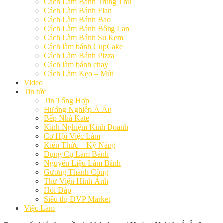
Cách Làm Bánh Trung Thu
Cách Làm Bánh Flan
Cách Làm Bánh Bao
Cách Làm Bánh Bông Lan
Cách Làm Bánh Su Kem
Cách làm bánh CupCake
Cách Làm Bánh Pizza
Cách làm bánh chay
Cách Làm Kẹo – Mứt
Video
Tin tức
Tin Tổng Hợp
Hướng Nghiệp Á Âu
Bếp Nhà Kate
Kinh Nghiệm Kinh Doanh
Cơ Hội Việc Làm
Kiến Thức – Kỹ Năng
Dụng Cụ Làm Bánh
Nguyên Liệu Làm Bánh
Gương Thành Công
Thư Viện Hình Ảnh
Hỏi Đáp
Siêu thị ĐVP Market
Việc Làm