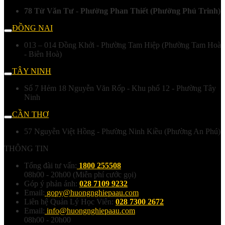
78 Từ Văn Tư - Phường Phan Thiết (Phường Phú Trinh)
ĐỒNG NAI
013 – 014 Đồng Khởi - Phường Tam Hiệp (Phường Tam Hoà
- Biên Hoà)
TÂY NINH
Số 7 Hẻm 18 Nguyễn Văn Rốp - Khu phố 12 - Phường Tây
Ninh
CẦN THƠ
57 Nguyễn Việt Hồng - Phường Ninh Kiều (Phường An Phú)
THÔNG TIN
Tổng đài tư vấn:
1800 255508
08h00 - 20h00 (Miễn phí cước gọi)
Góp ý phản ánh:
028 7109 9232
Email:
gopy@huongnghiepaau.com
Liên hệ Quản Lý Học Viên:
028 7300 2672
Email:
info@huongnghiepaau.com
08h00 - 20h00