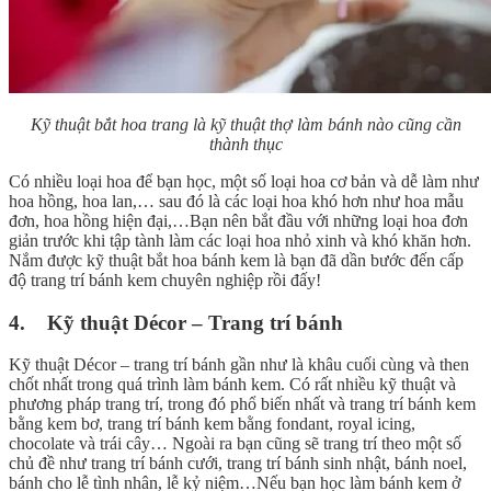
Kỹ thuật bắt hoa trang là kỹ thuật thợ làm bánh nào cũng cần
thành thục
Có nhiều loại hoa để bạn học, một số loại hoa cơ bản và dễ làm như
hoa hồng, hoa lan,… sau đó là các loại hoa khó hơn như hoa mẫu
đơn, hoa hồng hiện đại,…Bạn nên bắt đầu với những loại hoa đơn
giản trước khi tập tành làm các loại hoa nhỏ xinh và khó khăn hơn.
Nắm được kỹ thuật bắt hoa bánh kem là bạn đã dần bước đến cấp
độ trang trí bánh kem chuyên nghiệp rồi đấy!
4. Kỹ thuật Décor – Trang trí bánh
Kỹ thuật Décor – trang trí bánh gần như là khâu cuối cùng và then
chốt nhất trong quá trình làm bánh kem. Có rất nhiều kỹ thuật và
phương pháp trang trí, trong đó phổ biến nhất và trang trí bánh kem
bằng kem bơ, trang trí bánh kem bằng fondant, royal icing,
chocolate và trái cây… Ngoài ra bạn cũng sẽ trang trí theo một số
chủ đề như trang trí bánh cưới, trang trí bánh sinh nhật, bánh noel,
bánh cho lễ tình nhân, lễ kỷ niệm…Nếu bạn học làm bánh kem ở