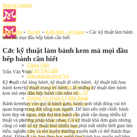
Skip to content
Trang chủ
»
Tin tức
»
Kiến thức - kỹ năng
»
Các kỹ thuật làm bánh
kem mà mọi đầu bếp bánh cần biết
Các kỹ thuật làm bánh kem mà mọi đầu
bếp bánh cần biết
Giới Thiệu
Giảng Viên
Cơ Sở Vật Chất
Trần Văn Vinh
Điều Khoản Dịch Vụ
Học Làm Bánh
Kỹ thuật chà láng bánh, kỹ thuật đi viền bánh, kỹ thuật bắt hoa
Nghiệp vụ Bếp Trưởng Bếp Bánh
bánh kem, kỹ thuật trang trí bánh,…là những kỹ thuật làm bánh
Nghiệp Vụ Bếp Bánh Quốc Tế
kem mà mọi đầu bếp bánh cần nắm rõ.
Nghiệp Vụ Quản Lý Bếp Bánh
Bánh kem hay còn gọi là bánh gato, bánh sinh nhật đóng vai trò
Khóa Học Bánh Mì Nâng Cao
quan trọng trong đời sống con người. Để làm nên một chiếc bánh
Nghiệp Vụ Bánh Kem
kem đẹp và ngon, một thợ làm bánh cần phải vận dụng nhiều kỹ
Khóa Học Làm Bánh Việt
thuật và phương pháp khác nhau. Có kỹ thuật khá đơn giản nhưng
Khóa Học Làm Bánh Nhật
cũng có một số kỹ thuật khó khiến bạn phải mất nhiều thời gian tìm
Khóa Học Bánh Đài Loan
hiểu, nghiên cứu và rèn luyện thường xuyên mới có thể thành thục
Học Làm Bánh Ngắn Hạn
được. Đối với các bạn theo học nghề làm bánh hay muốn mở tiệm
Khóa Học Bánh Kinh Doanh