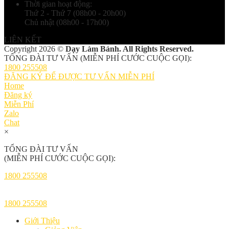
Thời gian hoạt động:
Thứ 2 - Thứ 7 (08h00 - 20h00)
Chủ nhật (08h00 - 17h00)
LIÊN KẾT
Copyright 2026 ©
Dạy Làm Bánh. All Rights Reserved.
TỔNG ĐÀI TƯ VẤN (MIỄN PHÍ CƯỚC CUỘC GỌI):
1800 255508
ĐĂNG KÝ ĐỂ ĐƯỢC TƯ VẤN MIỄN PHÍ
Home
Đăng ký
Miễn Phí
Zalo
Chat
×
TỔNG ĐÀI TƯ VẤN
(MIỄN PHÍ CƯỚC CUỘC GỌI):
1800 255508
1800 255508
Giới Thiệu