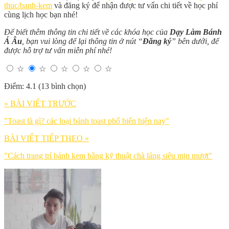
thuc/banh-kem
và đăng ký để nhận được tư vấn chi tiết về học phí
cùng lịch học bạn nhé!
Để biết thêm thông tin chi tiết về các khóa học của
Dạy Làm Bánh
Á Âu
, bạn vui lòng để lại thông tin ở nút “
Đăng ký
” bên dưới, để
được hỗ trợ tư vấn miễn phí nhé!
☆
☆
☆
☆
☆
Điểm: 4.1 (13 bình chọn)
« BÀI VIẾT TRƯỚC
"Toast là gì? các loại bánh toast phổ biến hiện nay"
BÀI VIẾT TIẾP THEO »
"Cách trang trí bánh kem bằng kỹ thuật chà láng siêu mịn mượt"