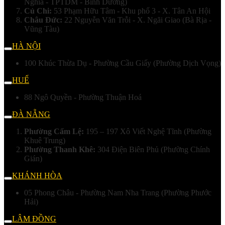
Nghĩa - TPTDM - Bình Dương)
Củ Chi:
53 Phạm Hữu Tâm - Khu phố 3 - X. Tân An Hội
Châu Đức:
22 Nguyễn Văn Trỗi - X. Ngãi Giao (Bà Rịa -
Vũng Tàu)
HÀ NỘI
100 Khúc Thừa Dụ - Phường Cầu Giấy (Phường Dịch Vọng)
HUẾ
88 Ngô Quyền - Phường Thuận Hoá
ĐÀ NẴNG
Phường Cẩm Lệ:
195 – 197 Xô Viết Nghệ Tĩnh (Phường
Khuê Trung)
Phường Thanh Khê:
304 Điện Biên Phủ (Phường Chính
Gián)
KHÁNH HÒA
05 Phong Châu - Phường Nam Nha Trang (Phường Phước
Hải)
LÂM ĐỒNG