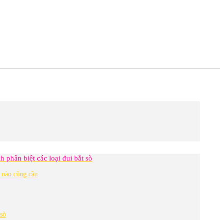
 phân biệt các loại đui bắt sò
h nào cũng cần
sò