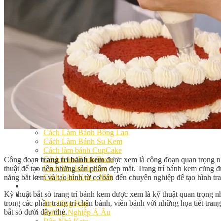
Khóa Học Handmade Mini Cake
Master Class
Chuyên Đề
Khai Giảng
Lịch học – Lịch thi
Đăng Ký Học
Công Thức
Cách Làm Bánh Việt
Cách Làm Bánh Âu
Cách Làm Bánh Kem
Cách Làm Bánh Mì
Cách Làm Bánh Trung Thu
Cách Làm Bánh Flan
Cách Làm Bánh Bao
Cách Làm Bánh Bông Lan
Cách Làm Bánh Su Kem
Cách làm bánh CupCake
Cách Làm Bánh Pizza
Công đoạn
trang trí bánh kem
được xem là công đoạn quan trọng nhấ
Cách làm bánh chay
thuật để tạo nên những sản phẩm đẹp mắt. Trang trí bánh kem cũng đ
Cách Làm Kẹo – Mứt
năng bắt kem và tạo hình từ cơ bản đến chuyên nghiệp để tạo hình tran
Video
Kỹ thuật bắt sò trang trí bánh kem được xem là kỹ thuật quan trọng n
Tin tức
trong các phần trang trí chân bánh, viền bánh với những họa tiết tran
Tin Tổng Hợp
bắt sò dưới đây nhé.
Hướng Nghiệp Á Âu