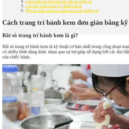
Cách cầm túi bắt kem khi bắt sò trang trí
Lực bóp kem trong kỹ thuật bắt sò
Một số mẫu trang trí bánh kem với đường sò
Cách trang trí bánh kem đơn giản bằng kỹ t
Bắt sò trang trí bánh kem là gì?
Bắt sò trang trí bánh kem là kỹ thuật cơ bản nhất trong công đoạn tra
có nhiều hình dáng khác nhau qua sự trợ giúp sử dụng bởi các đui bắ
của chiếc bánh.