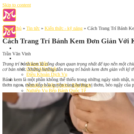
Skip to content
Trang chủ
»
Tin tức
»
Kiến thức - kỹ năng
»
Cách Trang Trí Bánh K
Cách Trang Trí Bánh Kem Đơn Giản Với K
Trần Văn Vinh
Giới Thiệu
Giảng Viên
Trang trí bánh kem là công đoạn quan trọng nhất để tạo nên một chi
Cơ Sở Vật Chất
cơ bản nhất. Những hướng dẫn trang trí bánh kem đơn giản với kỹ th
Điều Khoản Dịch Vụ
Bánh kem là một phần không thể thiếu trong những ngày sinh nhật, n
Học Làm Bánh
thơm ngon, mềm xốp hòa quyện cùng hương vị thơm, béo ngậy của phầ
Nghiệp vụ Bếp Trưởng Bếp Bánh
Nghiệp Vụ Bếp Bánh Quốc Tế
Nghiệp Vụ Quản Lý Bếp Bánh
Khóa Học Bánh Mì Nâng Cao
Nghiệp Vụ Bánh Kem
Khóa Học Làm Bánh Việt
Khóa Học Làm Bánh Nhật
Khóa Học Bánh Đài Loan
Học Làm Bánh Ngắn Hạn
Khóa Học Bánh Kinh Doanh