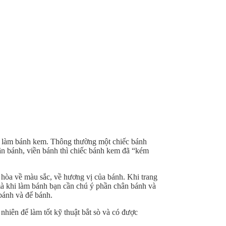
rình làm bánh kem. Thông thường một chiếc bánh
 chân bánh, viền bánh thì chiếc bánh kem đã “kém
ài hòa về màu sắc, về hương vị của bánh. Khi trang
mà khi làm bánh bạn cần chú ý phần chân bánh và
 bánh và đế bánh.
 nhiên để làm tốt kỹ thuật bắt sò và có được