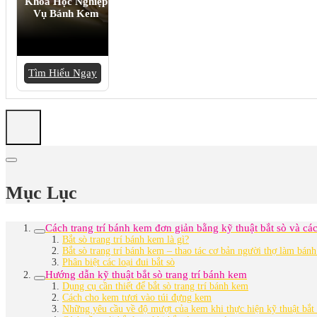
Khóa Học Nghiệp
Vụ Bánh Kem
Tìm Hiểu Ngay
Mục Lục
Cách trang trí bánh kem đơn giản bằng kỹ thuật bắt sò và cách
Bắt sò trang trí bánh kem là gì?
Bắt sò trang trí bánh kem – thao tác cơ bản người thợ làm bán
Phân biệt các loại đui bắt sò
Hướng dẫn kỹ thuật bắt sò trang trí bánh kem
Dụng cụ cần thiết để bắt sò trang trí bánh kem
Cách cho kem tươi vào túi đựng kem
Những yêu cầu về độ mượt của kem khi thực hiện kỹ thuật bắt 