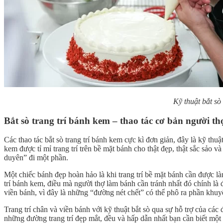
Kỹ thuật bắt sò
Bắt sò trang trí bánh kem – thao tác cơ bản người t
Các thao tác bắt sò trang trí bánh kem cực kì đơn giản, đây là kỹ th
kem được tỉ mỉ trang trí trên bề mặt bánh cho thật đẹp, thật sắc sảo v
duyên” đi một phần.
Một chiếc bánh đẹp hoàn hảo là khi trang trí bề mặt bánh cần được làm
trí bánh kem, điều mà người thợ làm bánh cần tránh nhất đó chính l
viền bánh, vì đây là những “đường nét chết” có thể phô ra phần khuy
Trang trí chân và viền bánh với kỹ thuật bắt sò qua sự hỗ trợ của các 
những đường trang trí đẹp mắt, đều và hấp dẫn nhất bạn cần biết một