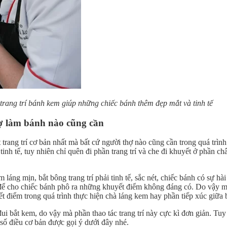
 trang trí bánh kem giúp những chiếc bánh thêm đẹp mắt và tinh tế
hợ làm bánh nào cũng cần
uật trang trí cơ bản nhất mà bất cứ người thợ nào cũng cần trong quá t
à tinh tế, tuy nhiên chỉ quên đi phần trang trí và che đi khuyết ở phần
 láng mịn, bắt bông trang trí phải tinh tế, sắc nét, chiếc bánh có sự h
à để cho chiếc bánh phô ra những khuyết điểm không đáng có. Do vậy 
ết điểm trong quá trình thực hiện chà láng kem hay phần tiếp xúc giữa
đui bắt kem, do vậy mà phần thao tác trang trí này cực kì đơn giản. Tuy
 số điều cơ bản được gọi ý dưới đây nhé.