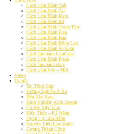
Cách Làm Bánh Việt
Cách Làm Bánh Âu
Cách Làm Bánh Kem
Cách Làm Bánh Mì
Cách Làm Bánh Trung Thu
Cách Làm Bánh Flan
Cách Làm Bánh Bao
Cách Làm Bánh Bông Lan
Cách Làm Bánh Su Kem
Cách làm bánh CupCake
Cách Làm Bánh Pizza
Cách làm bánh chay
Cách Làm Kẹo – Mứt
Video
Tin tức
Tin Tổng Hợp
Hướng Nghiệp Á Âu
Bếp Nhà Kate
Kinh Nghiệm Kinh Doanh
Cơ Hội Việc Làm
Kiến Thức – Kỹ Năng
Dụng Cụ Làm Bánh
Nguyên Liệu Làm Bánh
Gương Thành Công