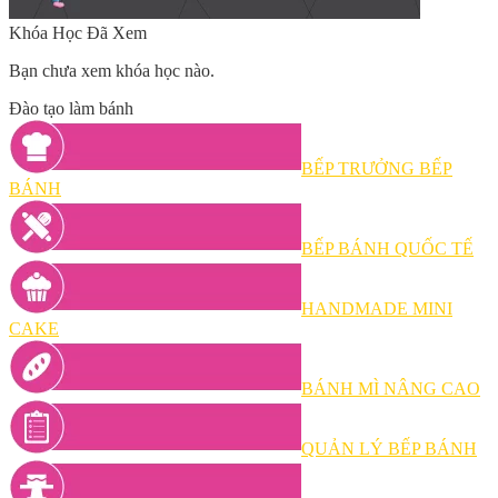
Khóa Học Đã Xem
Bạn chưa xem khóa học nào.
Đào tạo làm bánh
BẾP TRƯỞNG BẾP
BÁNH
BẾP BÁNH QUỐC TẾ
HANDMADE MINI
CAKE
BÁNH MÌ NÂNG CAO
QUẢN LÝ BẾP BÁNH