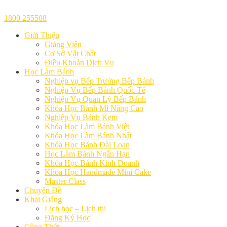
1800 255508
Giới Thiệu
Giảng Viên
Cơ Sở Vật Chất
Điều Khoản Dịch Vụ
Học Làm Bánh
Nghiệp vụ Bếp Trưởng Bếp Bánh
Nghiệp Vụ Bếp Bánh Quốc Tế
Nghiệp Vụ Quản Lý Bếp Bánh
Khóa Học Bánh Mì Nâng Cao
Nghiệp Vụ Bánh Kem
Khóa Học Làm Bánh Việt
Khóa Học Làm Bánh Nhật
Khóa Học Bánh Đài Loan
Học Làm Bánh Ngắn Hạn
Khóa Học Bánh Kinh Doanh
Khóa Học Handmade Mini Cake
Master Class
Chuyên Đề
Khai Giảng
Lịch học – Lịch thi
Đăng Ký Học
Công Thức