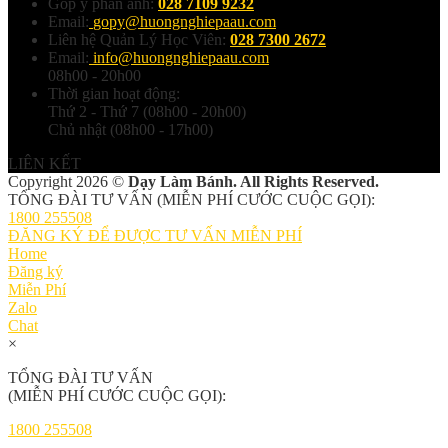
Góp ý phản ánh:
028 7109 9232
Email:
gopy@huongnghiepaau.com
Liên hệ Quản Lý Học Viên:
028 7300 2672
Email:
info@huongnghiepaau.com
08h00 - 20h00
Thời gian hoạt động:
Thứ 2 - Thứ 7 (08h00 - 20h00)
Chủ nhật (08h00 - 17h00)
LIÊN KẾT
Copyright 2026 ©
Dạy Làm Bánh. All Rights Reserved.
TỔNG ĐÀI TƯ VẤN (MIỄN PHÍ CƯỚC CUỘC GỌI):
1800 255508
ĐĂNG KÝ ĐỂ ĐƯỢC TƯ VẤN MIỄN PHÍ
Home
Đăng ký
Miễn Phí
Zalo
Chat
×
TỔNG ĐÀI TƯ VẤN
(MIỄN PHÍ CƯỚC CUỘC GỌI):
1800 255508