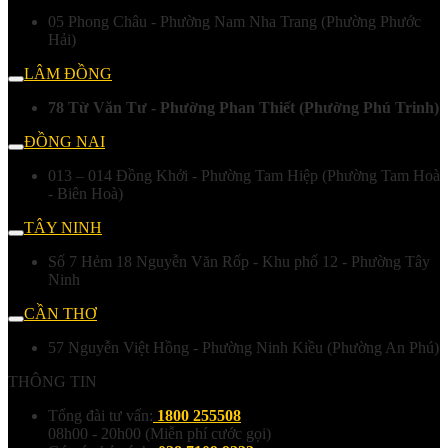
05 Phong Châu - Phường Nam Nha Trang (Phường Phước
Hải)
LÂM ĐỒNG
78 Từ Văn Tư - Phường Phan Thiết (Phường Phú Trinh)
ĐỒNG NAI
013 – 014 Đồng Khởi - Phường Tam Hiệp (Phường Tam Hoà
- Biên Hoà)
TÂY NINH
Số 7 Hẻm 18 Nguyễn Văn Rốp - Khu phố 12 - Phường Tây
Ninh
CẦN THƠ
57 Nguyễn Việt Hồng - Phường Ninh Kiều (Phường An Phú)
THÔNG TIN
Tổng đài tư vấn:
1800 255508
08h00 - 20h00 (Miễn phí cước gọi)