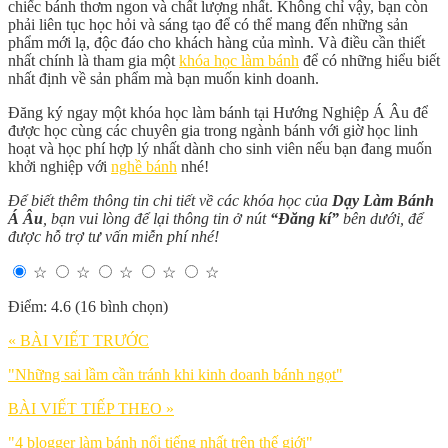
chiếc bánh thơm ngon và chất lượng nhất. Không chỉ vậy, bạn còn
phải liên tục học hỏi và sáng tạo để có thể mang đến những sản
phẩm mới lạ, độc đáo cho khách hàng của mình. Và điều cần thiết
nhất chính là tham gia một
khóa học làm bánh
để có những hiểu biết
nhất định về sản phẩm mà bạn muốn kinh doanh.
Đăng ký ngay một khóa học làm bánh tại Hướng Nghiệp Á Âu để
được học cùng các chuyên gia trong ngành bánh với giờ học linh
hoạt và học phí hợp lý nhất dành cho sinh viên nếu bạn đang muốn
khởi nghiệp với
nghề bánh
nhé!
Để biết thêm thông tin chi tiết về các khóa học của
Dạy Làm Bánh
Á Âu
, bạn vui lòng để lại thông tin ở nút
“Đăng kí”
bên dưới, để
được hỗ trợ tư vấn miễn phí nhé!
☆
☆
☆
☆
☆
Điểm: 4.6 (16 bình chọn)
« BÀI VIẾT TRƯỚC
"Những sai lầm cần tránh khi kinh doanh bánh ngọt"
BÀI VIẾT TIẾP THEO »
"4 blogger làm bánh nổi tiếng nhất trên thế giới"