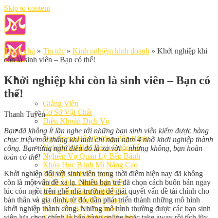
Skip to content
Trang chủ
»
Tin tức
»
Kinh nghiệm kinh doanh
»
Khởi nghiệp khi
còn là sinh viên – Bạn có thể!
Khởi nghiệp khi còn là sinh viên – Bạn có
thể!
Giới Thiệu
Giảng Viên
Cơ Sở Vật Chất
Thanh Tuyền
Điều Khoản Dịch Vụ
Học Làm Bánh
Bạn đã không ít lần nghe tới những bạn sinh viên kiếm được hàng
Nghiệp vụ Bếp Trưởng Bếp Bánh
chục triệu một tháng khi mới chỉ năm năm 4 nhờ khởi nghiệp thành
Nghiệp Vụ Bếp Bánh Quốc Tế
công. Bạn từng nghĩ điều đó là xa vời – nhưng không, bạn hoàn
Nghiệp Vụ Quản Lý Bếp Bánh
toàn có thể!
Khóa Học Bánh Mì Nâng Cao
Khởi nghiệp đối với sinh viên trong thời điểm hiện nay đã không
Nghiệp Vụ Bánh Kem
còn là một vấn đề xa lạ. Nhiều bạn trẻ đã chọn cách buôn bán ngay
Khóa Học Làm Bánh Việt
lúc còn ngồi trên ghế nhà trường để giải quyết vấn đề tài chính cho
Khóa Học Làm Bánh Nhật
bản thân và gia đình, từ đó, dần phát triển thành những mô hình
Khóa Học Bánh Đài Loan
khởi nghiệp thành công. Những mô hình thường được các bạn sinh
Học Làm Bánh Ngắn Hạn
viên lựa chọn chính là bán hàng online hoặc take away rồi tích lũy
Khóa Học Bánh Kinh Doanh