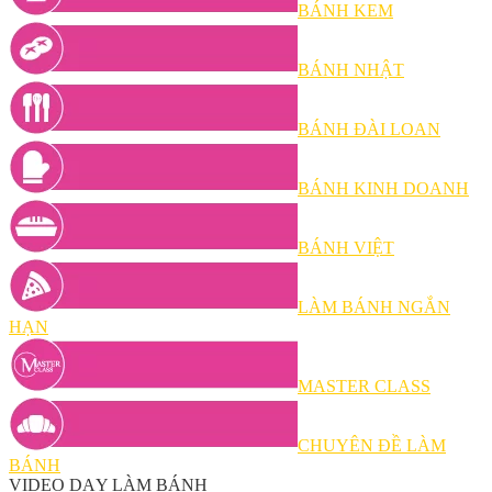
BÁNH KEM
BÁNH NHẬT
BÁNH ĐÀI LOAN
BÁNH KINH DOANH
BÁNH VIỆT
LÀM BÁNH NGẮN
HẠN
MASTER CLASS
CHUYÊN ĐỀ LÀM
BÁNH
VIDEO DẠY LÀM BÁNH