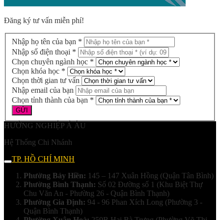
Đăng ký tư vấn miễn phí!
Nhập họ tên của bạn *
Nhập số điện thoại *
Chọn chuyên ngành học *
Chọn khóa học *
Chọn thời gian tư vấn
Nhập email của bạn
Chọn tỉnh thành của bạn *
HƯỚNG NGHIỆP Á ÂU
Hệ Thống Chi Nhánh
TP. HỒ CHÍ MINH
Phường Bảy Hiền:
145 – 147 Xuân Hồng (Quận Tân Bình)
Phường Bình Thạnh:
Số 02 Đường số 1 (Khu Biệt Thự
Chu Văn An - Phường 26 - Quận Bình Thạnh)
Phường Gia Định:
94 - 96 Phan Xích Long (Phường 3 -
Quận Bình Thạnh)
Phường Xuân Hoà:
259B Hai Bà Trưng (Phường Võ Thị