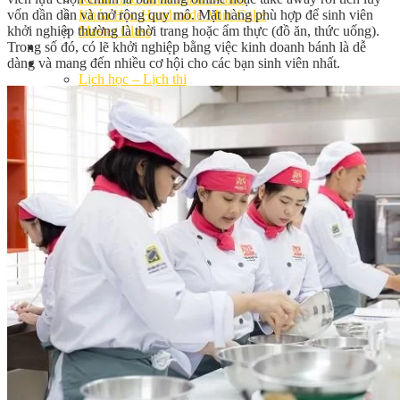
vốn dần dần và mở rộng quy mô. Mặt hàng phù hợp để sinh viên
Khóa Học Handmade Mini Cake
khởi nghiệp thường là thời trang hoặc ẩm thực (đồ ăn, thức uống).
Master Class
Trong số đó, có lẽ khởi nghiệp bằng việc kinh doanh bánh là dễ
Chuyên Đề
dàng và mang đến nhiều cơ hội cho các bạn sinh viên nhất.
Khai Giảng
Lịch học – Lịch thi
Đăng Ký Học
Công Thức
Cách Làm Bánh Việt
Cách Làm Bánh Âu
Cách Làm Bánh Kem
Cách Làm Bánh Mì
Cách Làm Bánh Trung Thu
Cách Làm Bánh Flan
Cách Làm Bánh Bao
Cách Làm Bánh Bông Lan
Cách Làm Bánh Su Kem
Cách làm bánh CupCake
Cách Làm Bánh Pizza
Cách làm bánh chay
Cách Làm Kẹo – Mứt
Video
Tin tức
Tin Tổng Hợp
Hướng Nghiệp Á Âu