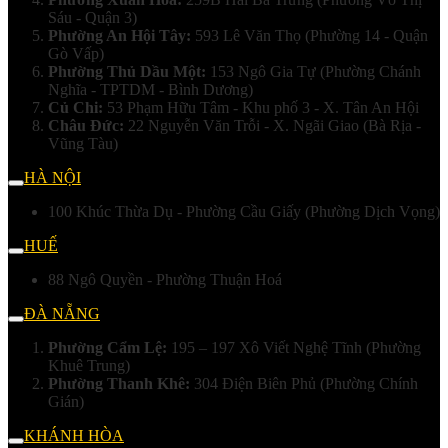
Sáu - Quận 3)
Phường An Hội Tây:
593 Lê Văn Thọ (Phường 14 - Quận
Gò Vấp)
Phường Thủ Dầu Một:
153 Ngô Gia Tự (Phường Chánh
Nghĩa - TPTDM - Bình Dương)
Củ Chi:
53 Phạm Hữu Tâm - Khu phố 3 - X. Tân An Hội
Châu Đức:
22 Nguyễn Văn Trỗi - X. Ngãi Giao (Bà Rịa -
Vũng Tàu)
HÀ NỘI
100 Khúc Thừa Dụ - Phường Cầu Giấy (Phường Dịch Vọng)
HUẾ
88 Ngô Quyền - Phường Thuận Hoá
ĐÀ NẴNG
Phường Cẩm Lệ:
195 – 197 Xô Viết Nghệ Tĩnh (Phường
Khuê Trung)
Phường Thanh Khê:
304 Điện Biên Phủ (Phường Chính
Gián)
KHÁNH HÒA