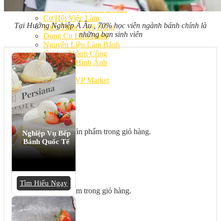
Bếp Nhà Kate
Kinh Nghiệm Kinh Doanh
Cơ Hội Việc Làm
Tại Hướng Nghiệp Á Âu , 70% học viên ngành bánh chính là
Kiến Thức – Kỹ Năng
những bạn sinh viên
Dụng Cụ Làm Bánh
Nguyên Liệu Làm Bánh
Gương Thành Công
Thư Viện Hình Ảnh
Hỏi Đáp
Siêu thị ĐVP Market
Việc Làm
Chưa có sản phẩm trong giỏ hàng.
Nghiệp Vụ Bếp
Bánh Quốc Tế
Giỏ hàng
Tìm Hiểu Ngay
Chưa có sản phẩm trong giỏ hàng.