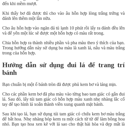
đến khi mềm mượt.
Khi thấy bơ đã được thì cho vào âu hỗn hợp lòng trắng trứng và
đánh lên thêm một lần nữa.
Cho âu hỗn hợp vào ngăn đá tủ lạnh 10 phút rồi lấy ra đánh đều lên
và để yên một lúc sẽ được một hỗn hợp có màu rất trong.
Chia hỗn hợp ra thành nhiều phần và pha màu theo ý thích của bạn.
Trong hướng dẫn này sử dụng ba màu là xanh lá, nâu và màu trắng
trong của hỗn hợp.
Hướng dẫn sử dụng đui lá để trang trí
bánh
Bạn chuẩn bị một ổ bánh tròn đã được phủ kem bơ và láng mịn.
Cho các phần kem bơ đã pha màu vào từng bao tam giác có gắn đui
lá. Sau đó, lấy túi tam giác có hỗn hợp màu xanh nhẹ nhàng lắc cổ
tay để tạo hình lá xoắn thành viền xung quanh mặt bánh.
Sau khi tạo lá, bạn sử dụng túi tam giác có chứa kem bơ màu trắng
để bắt hoa. Nhẹ nhàng bóp kem ra một cách từ từ để làm bông hoa
nhỏ. Bạn tạo hoa xen kẽ với lá sao cho thật hài hòa và đẹp mắt là