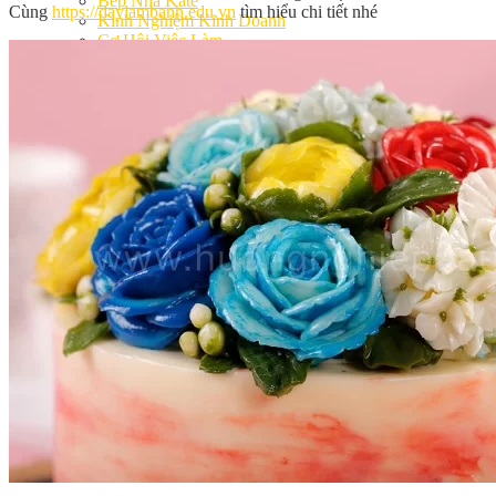
Bếp Nhà Kate
Cùng
https://daylambanh.edu.vn
tìm hiểu chi tiết nhé
Kinh Nghiệm Kinh Doanh
Cơ Hội Việc Làm
Kiến Thức – Kỹ Năng
Dụng Cụ Làm Bánh
Nguyên Liệu Làm Bánh
Gương Thành Công
Thư Viện Hình Ảnh
Hỏi Đáp
Siêu thị ĐVP Market
Việc Làm
Chưa có sản phẩm trong giỏ hàng.
Giỏ hàng
Chưa có sản phẩm trong giỏ hàng.