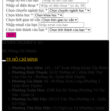
Nhập họ tên của bạn *
Nhập số điện thoại *
Chọn chuyên ngành học *
Chọn khóa học *
Chọn thời gian tư vấn
Nhập email của bạn
Chọn tỉnh thành của bạn *
HƯỚNG NGHIỆP Á ÂU
Hệ Thống Chi Nhánh
TP. HỒ CHÍ MINH
Phường Bảy Hiền:
145 – 147 Xuân Hồng (Quận Tân Bình)
Phường Bình Thạnh:
Số 02 Đường số 1 (Khu Biệt Thự
Chu Văn An - Phường 26 - Quận Bình Thạnh)
Phường Gia Định:
94 - 96 Phan Xích Long (Phường 3 -
Quận Bình Thạnh)
Phường Xuân Hoà:
259B Hai Bà Trưng (Phường Võ Thị
Sáu - Quận 3)
Phường An Hội Tây:
593 Lê Văn Thọ (Phường 14 - Quận
Gò Vấp)
Phường Thủ Dầu Một:
153 Ngô Gia Tự (Phường Chánh