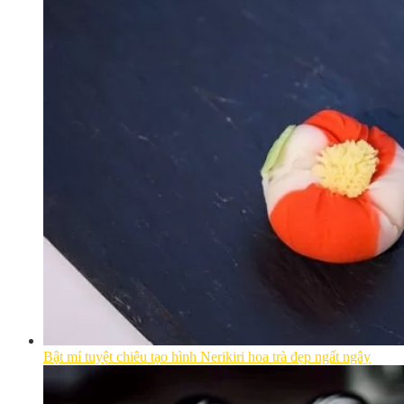
Bật mí tuyệt chiêu tạo hình Nerikiri hoa trà đẹp ngất ngây