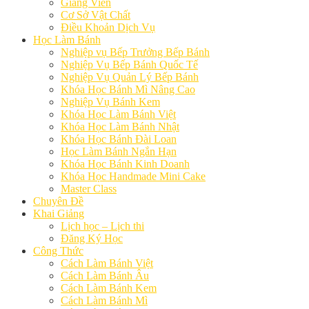
Giảng Viên
Cơ Sở Vật Chất
Điều Khoản Dịch Vụ
Học Làm Bánh
Nghiệp vụ Bếp Trưởng Bếp Bánh
Nghiệp Vụ Bếp Bánh Quốc Tế
Nghiệp Vụ Quản Lý Bếp Bánh
Khóa Học Bánh Mì Nâng Cao
Nghiệp Vụ Bánh Kem
Khóa Học Làm Bánh Việt
Khóa Học Làm Bánh Nhật
Khóa Học Bánh Đài Loan
Học Làm Bánh Ngắn Hạn
Khóa Học Bánh Kinh Doanh
Khóa Học Handmade Mini Cake
Master Class
Chuyên Đề
Khai Giảng
Lịch học – Lịch thi
Đăng Ký Học
Công Thức
Cách Làm Bánh Việt
Cách Làm Bánh Âu
Cách Làm Bánh Kem
Cách Làm Bánh Mì