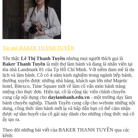
Tác giả: BAKER THANH TUYỀN
Tên thật:
Lê Thị Thanh Tuyền
nhưng mọi người thích gọi là
Baker Thanh Tuyền
là một thợ làm bánh và đang là nhân viên tại
tòa nhà Landmark 81 của Tp Hồ Chí Minh. Với niềm đam mê là du
lịch và làm bánh. Cô có 4 năm kinh nghiệm trong ngành bếp bánh,
thường xuyên được những nhà hàng, khách sạn lớn như Majetic
hotel, Bitexco, Time Square mời về làm cố vấn món bánh tráng
miệng cho thực đơn. Hiện tại, cô là cộng tác viên chính chuyên
cung cấp nội dụng cho
daylambanh.edu.vn
- một trường dạy làm
bánh chuyên nghiệp. Thanh Tuyền cung cấp cho website những nội
dung, công thức làm bánh mới lạ và hấp dẫn bạn có thể cảm nhận
được sự tâm huyết của cô gái này dành cho những công thức mà cô
ấy tạo ra.
Theo dõi những bài viết của BAKER THANH TUYỀN qua các
kênh: