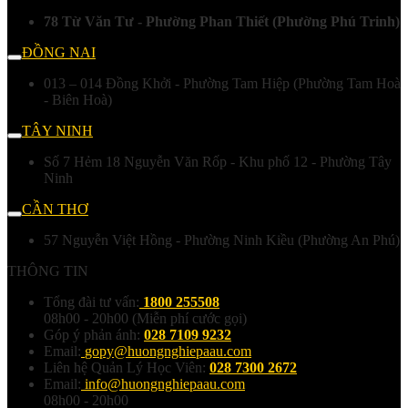
78 Từ Văn Tư - Phường Phan Thiết (Phường Phú Trinh)
ĐỒNG NAI
013 – 014 Đồng Khởi - Phường Tam Hiệp (Phường Tam Hoà
- Biên Hoà)
TÂY NINH
Số 7 Hẻm 18 Nguyễn Văn Rốp - Khu phố 12 - Phường Tây
Ninh
CẦN THƠ
57 Nguyễn Việt Hồng - Phường Ninh Kiều (Phường An Phú)
THÔNG TIN
Tổng đài tư vấn:
1800 255508
08h00 - 20h00 (Miễn phí cước gọi)
Góp ý phản ánh:
028 7109 9232
Email:
gopy@huongnghiepaau.com
Liên hệ Quản Lý Học Viên:
028 7300 2672
Email:
info@huongnghiepaau.com
08h00 - 20h00