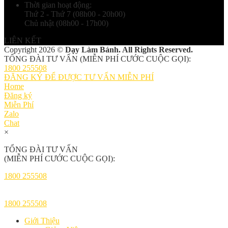
Thời gian hoạt động:
Thứ 2 - Thứ 7 (08h00 - 20h00)
Chủ nhật (08h00 - 17h00)
LIÊN KẾT
Copyright 2026 ©
Dạy Làm Bánh. All Rights Reserved.
TỔNG ĐÀI TƯ VẤN (MIỄN PHÍ CƯỚC CUỘC GỌI):
1800 255508
ĐĂNG KÝ ĐỂ ĐƯỢC TƯ VẤN MIỄN PHÍ
Home
Đăng ký
Miễn Phí
Zalo
Chat
×
TỔNG ĐÀI TƯ VẤN
(MIỄN PHÍ CƯỚC CUỘC GỌI):
1800 255508
1800 255508
Giới Thiệu