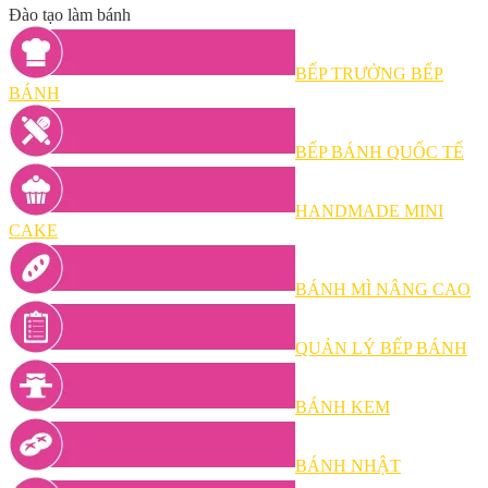
Đào tạo làm bánh
BẾP TRƯỞNG BẾP
BÁNH
BẾP BÁNH QUỐC TẾ
HANDMADE MINI
CAKE
BÁNH MÌ NÂNG CAO
QUẢN LÝ BẾP BÁNH
BÁNH KEM
BÁNH NHẬT