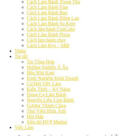
Cách Làm Bánh Trung Thu
Cách Làm Bánh Flan
Cách Làm Bánh Bao
Cách Làm Bánh Bông Lan
Cách Làm Bánh Su Kem
Cách làm bánh CupCake
Cách Làm Bánh Pizza
Cách làm bánh chay
Cách Làm Kẹo – Mứt
Video
Tin tức
Tin Tổng Hợp
Hướng Nghiệp Á Âu
Bếp Nhà Kate
Kinh Nghiệm Kinh Doanh
Cơ Hội Việc Làm
Kiến Thức – Kỹ Năng
Dụng Cụ Làm Bánh
Nguyên Liệu Làm Bánh
Gương Thành Công
Thư Viện Hình Ảnh
Hỏi Đáp
Siêu thị ĐVP Market
Việc Làm