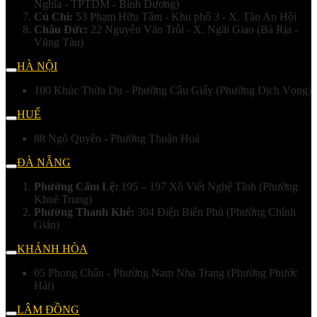
Nghĩa - TPTDM - Bình Dương)
Củ Chi:
53 Phạm Hữu Tâm - Khu phố 3 - X. Tân An Hội
Châu Đức:
22 Nguyễn Văn Trỗi - X. Ngãi Giao (Bà Rịa -
Vũng Tàu)
HÀ NỘI
100 Khúc Thừa Dụ - Phường Cầu Giấy (Phường Dịch Vọng)
HUẾ
88 Ngô Quyền - Phường Thuận Hoá
ĐÀ NẴNG
Phường Cẩm Lệ:
195 – 197 Xô Viết Nghệ Tĩnh (Phường
Khuê Trung)
Phường Thanh Khê:
304 Điện Biên Phủ (Phường Chính
Gián)
KHÁNH HÒA
05 Phong Châu - Phường Nam Nha Trang (Phường Phước
Hải)
LÂM ĐỒNG