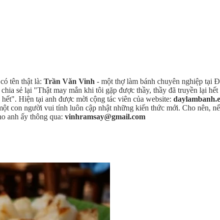
ó tên thật là:
Trần Văn Vinh
- một thợ làm bánh chuyên nghiệp tại Đ
ia sẻ lại "Thật may mắn khi tôi gặp được thầy, thầy đã truyền lại hế
o hết". Hiện tại anh được mời cộng tác viên của website:
daylambanh.
 một con người vui tính luôn cập nhật những kiến thức mới. Cho nên,
ho anh ấy thông qua:
vinhramsay@gmail.com