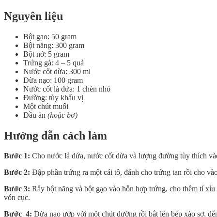
Nguyên liệu
Bột gạo: 50 gram
Bột năng: 300 gram
Bột nở: 5 gram
Trứng gà: 4 – 5 quả
Nước cốt dừa: 300 ml
Dừa nạo: 100 gram
Nước cốt lá dứa: 1 chén nhỏ
Đường: tùy khẩu vị
Một chút muối
Dầu ăn
(hoặc bơ)
Hướng dẫn cách làm
Bước 1:
Cho nước lá dứa, nước cốt dừa và lượng đường tùy thích vào
Bước 2:
Đập phần trứng ra một cái tô, đánh cho trứng tan rồi cho và
Bước 3:
Rây bột năng và bột gạo vào hỗn hợp trứng, cho thêm tí xí
vón cục.
Bước 4:
Dừa nạo ướp với một chút đường rồi bắt lên bếp xào sơ, đến k