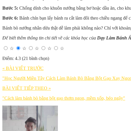
Bước 5:
Chống dính cho khuôn nướng bằng bơ hoặc dầu ăn, cho khuôn 
Bước 6:
Bánh chín bạn lấy bánh ra cắt làm đôi theo chiều ngang để 
Bánh bò nướng nhân dừa thật dễ làm phải không nào? Chỉ với khoảng
Để biết thêm thông tin chi tiết về các khóa học của
Dạy Làm Bánh Á
☆
☆
☆
☆
☆
Điểm: 4.3 (21 bình chọn)
« BÀI VIẾT TRƯỚC
"Học Người Miền Tây Cách Làm Bánh Bò Bằng Bột Gạo Xay Ngo
BÀI VIẾT TIẾP THEO »
"Cách làm bánh bò bằng bột gạo thơm ngon, mềm xốp, béo ngậy"