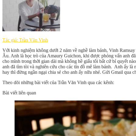
Tác giả: Trần Văn Vinh
Với kinh nghiệm không dưới 2 năm về nghề làm bánh, Vinh Ramsay c
Âu. Anh là học trò của Amaury Guichon, khi được phỏng vấn anh đã ch
cho mình trong thời gian dài mà không hề giấu tôi bất cứ bí quyết nà
anh đã tìm tòi và nghiên cứu cho các tín đồ mê làm bánh. Anh ấy là
hay thì đừng ngần ngại chia sẻ cho anh ấy nữa nhé. Gửi Gmail qua c
Theo dõi những bài viết của Trần Văn Vinh qua các kênh:
Bài viết liên quan