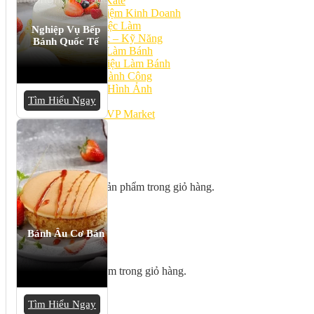
Bếp Nhà Kate
Kinh Nghiệm Kinh Doanh
Cơ Hội Việc Làm
Nghiệp Vụ Bếp
Kiến Thức – Kỹ Năng
Bánh Quốc Tế
Dụng Cụ Làm Bánh
Nguyên Liệu Làm Bánh
Gương Thành Công
Thư Viện Hình Ảnh
Tìm Hiểu Ngay
Hỏi Đáp
Siêu thị ĐVP Market
Việc Làm
Chưa có sản phẩm trong giỏ hàng.
Bánh Âu Cơ Bản
Giỏ hàng
Chưa có sản phẩm trong giỏ hàng.
Tìm Hiểu Ngay