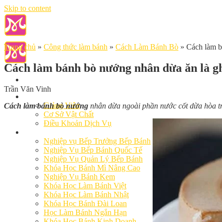
Skip to content
Trang chủ
»
Công thức làm bánh
»
Cách Làm Bánh Bò
»
Cách làm b
Cách làm bánh bò nướng nhân dừa ăn là g
Trần Văn Vinh
Giới Thiệu
Giảng Viên
Cách làm bánh bò nướng
nhân dừa ngoài phần nước cốt dừa hòa tro
Cơ Sở Vật Chất
Điều Khoản Dịch Vụ
Học Làm Bánh
Nghiệp vụ Bếp Trưởng Bếp Bánh
Nghiệp Vụ Bếp Bánh Quốc Tế
Nghiệp Vụ Quản Lý Bếp Bánh
Khóa Học Bánh Mì Nâng Cao
Nghiệp Vụ Bánh Kem
Khóa Học Làm Bánh Việt
Khóa Học Làm Bánh Nhật
Khóa Học Bánh Đài Loan
Học Làm Bánh Ngắn Hạn
Khóa Học Bánh Kinh Doanh