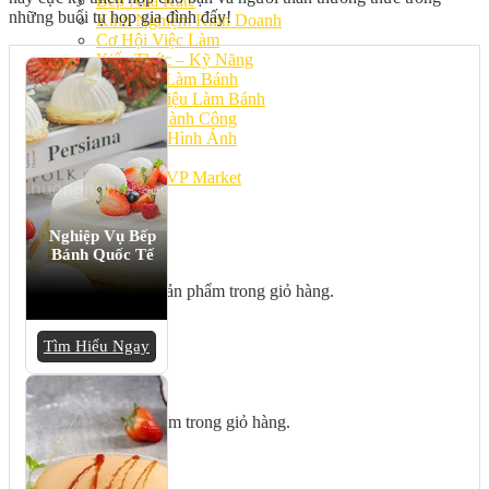
Bếp Nhà Kate
những buổi tụ họp gia đình đấy!
Kinh Nghiệm Kinh Doanh
Cơ Hội Việc Làm
Kiến Thức – Kỹ Năng
Dụng Cụ Làm Bánh
Nguyên Liệu Làm Bánh
Gương Thành Công
Thư Viện Hình Ảnh
Hỏi Đáp
Siêu thị ĐVP Market
Việc Làm
Nghiệp Vụ Bếp
Bánh Quốc Tế
Chưa có sản phẩm trong giỏ hàng.
Tìm Hiểu Ngay
Giỏ hàng
Chưa có sản phẩm trong giỏ hàng.