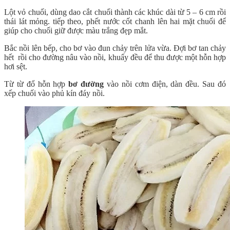
Lột vỏ chuối, dùng dao cắt chuối thành các khúc dài từ 5 – 6 cm rồi
thái lát mỏng. tiếp theo, phết nước cốt chanh lên hai mặt chuối để
giúp cho chuối giữ được màu trắng đẹp mắt.
Bắc nồi lên bếp, cho bơ vào đun chảy trên lửa vừa. Đợi bơ tan chảy
hết rồi cho đường nâu vào nồi, khuấy đều để thu được một hỗn hợp
hơi sệt.
Từ từ đổ hỗn hợp
bơ đường
vào nồi cơm điện, dàn đều. Sau đó
xếp chuối vào phủ kín đáy nồi.