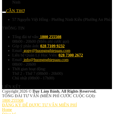
Ninh
CẦN THƠ
57 Nguyễn Việt Hồng - Phường Ninh Kiều (Phường An Phú)
THÔNG TIN
Tổng đài tư vấn:
1800 255508
08h00 - 20h00 (Miễn phí cước gọi)
Góp ý phản ánh:
028 7109 9232
Email:
gopy@huongnghiepaau.com
Liên hệ Quản Lý Học Viên:
028 7300 2672
Email:
info@huongnghiepaau.com
08h00 - 20h00
Thời gian hoạt động:
Thứ 2 - Thứ 7 (08h00 - 20h00)
Chủ nhật (08h00 - 17h00)
LIÊN KẾT
Copyright 2026 ©
Dạy Làm Bánh. All Rights Reserved.
TỔNG ĐÀI TƯ VẤN (MIỄN PHÍ CƯỚC CUỘC GỌI):
1800 255508
ĐĂNG KÝ ĐỂ ĐƯỢC TƯ VẤN MIỄN PHÍ
Home