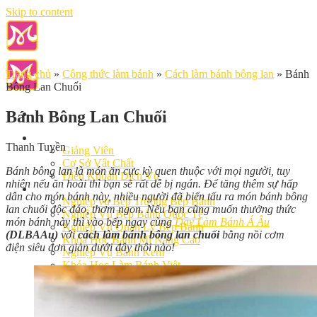
Skip to content
Trang chủ
»
Công thức làm bánh
»
Cách làm bánh bông lan
»
Bánh
Bông Lan Chuối
Bánh Bông Lan Chuối
Giới Thiệu
Thanh Tuyền
Giảng Viên
Cơ Sở Vật Chất
Bánh bông lan là món ăn cực kỳ quen thuộc với mọi người, tuy
Điều Khoản Dịch Vụ
nhiên nếu ăn hoài thì bạn sẽ rất dễ bị ngán. Để tăng thêm sự hấp
Học Làm Bánh
dẫn cho món bánh này, nhiều người đã biến tấu ra món bánh bông
Nghiệp vụ Bếp Trưởng Bếp Bánh
lan chuối độc đáo, thơm ngon. Nếu bạn cũng muốn thưởng thức
Nghiệp Vụ Bếp Bánh Quốc Tế
món bánh này thì vào bếp ngay cùng
Dạy Làm Bánh Á Âu
Nghiệp Vụ Quản Lý Bếp Bánh
(DLBAAu)
với
cách làm bánh bông lan chuối
bằng nồi cơm
Khóa Học Bánh Mì Nâng Cao
điện siêu đơn giản dưới đây thôi nào!
Nghiệp Vụ Bánh Kem
Khóa Học Làm Bánh Việt
Khóa Học Làm Bánh Nhật
Khóa Học Bánh Đài Loan
Học Làm Bánh Ngắn Hạn
Khóa Học Bánh Kinh Doanh