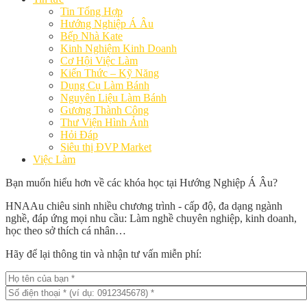
Tin Tổng Hợp
Hướng Nghiệp Á Âu
Bếp Nhà Kate
Kinh Nghiệm Kinh Doanh
Cơ Hội Việc Làm
Kiến Thức – Kỹ Năng
Dụng Cụ Làm Bánh
Nguyên Liệu Làm Bánh
Gương Thành Công
Thư Viện Hình Ảnh
Hỏi Đáp
Siêu thị ĐVP Market
Việc Làm
Bạn muốn hiểu hơn về các khóa học tại Hướng Nghiệp Á Âu?
HNAAu chiêu sinh nhiều chương trình - cấp độ, đa dạng ngành
nghề, đáp ứng mọi nhu cầu: Làm nghề chuyên nghiệp, kinh doanh,
học theo sở thích cá nhân…
Hãy để lại thông tin và nhận tư vấn miễn phí: