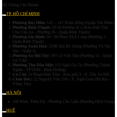
Hệ Thống Chi Nhánh
TP. HỒ CHÍ MINH
Phường Bảy Hiền:
145 – 147 Xuân Hồng (Quận Tân Bình)
Phường Bình Thạnh:
Số 02 Đường số 1 (Khu Biệt Thự
Chu Văn An - Phường 26 - Quận Bình Thạnh)
Phường Gia Định:
94 - 96 Phan Xích Long (Phường 3 -
Quận Bình Thạnh)
Phường Xuân Hoà:
259B Hai Bà Trưng (Phường Võ Thị
Sáu - Quận 3)
Phường An Hội Tây:
593 Lê Văn Thọ (Phường 14 - Quận
Gò Vấp)
Phường Thủ Dầu Một:
153 Ngô Gia Tự (Phường Chánh
Nghĩa - TPTDM - Bình Dương)
Củ Chi:
53 Phạm Hữu Tâm - Khu phố 3 - X. Tân An Hội
Châu Đức:
22 Nguyễn Văn Trỗi - X. Ngãi Giao (Bà Rịa -
Vũng Tàu)
HÀ NỘI
100 Khúc Thừa Dụ - Phường Cầu Giấy (Phường Dịch Vọng)
HUẾ