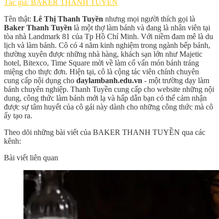
Tác giả: BAKER THANH TUYỀN
Tên thật:
Lê Thị Thanh Tuyền
nhưng mọi người thích gọi là
Baker Thanh Tuyền
là một thợ làm bánh và đang là nhân viên tại
tòa nhà Landmark 81 của Tp Hồ Chí Minh. Với niềm đam mê là du
lịch và làm bánh. Cô có 4 năm kinh nghiệm trong ngành bếp bánh,
thường xuyên được những nhà hàng, khách sạn lớn như Majetic
hotel, Bitexco, Time Square mời về làm cố vấn món bánh tráng
miệng cho thực đơn. Hiện tại, cô là cộng tác viên chính chuyên
cung cấp nội dụng cho
daylambanh.edu.vn
- một trường dạy làm
bánh chuyên nghiệp. Thanh Tuyền cung cấp cho website những nội
dung, công thức làm bánh mới lạ và hấp dẫn bạn có thể cảm nhận
được sự tâm huyết của cô gái này dành cho những công thức mà cô
ấy tạo ra.
Theo dõi những bài viết của BAKER THANH TUYỀN qua các
kênh:
Bài viết liên quan