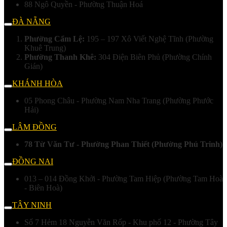
88 Ngô Quyền - Phường Thuận Hoá
ĐÀ NẴNG
Phường Cẩm Lệ:
195 – 197 Xô Viết Nghệ Tĩnh (Phường
Khuê Trung)
Phường Thanh Khê:
304 Điện Biên Phủ (Phường Chính
Gián)
KHÁNH HÒA
05 Phong Châu - Phường Nam Nha Trang (Phường Phước
Hải)
LÂM ĐỒNG
78 Từ Văn Tư - Phường Phan Thiết (Phường Phú Trinh)
ĐỒNG NAI
013 – 014 Đồng Khởi - Phường Tam Hiệp (Phường Tam Hoà
- Biên Hoà)
TÂY NINH
Số 7 Hẻm 18 Nguyễn Văn Rốp - Khu phố 12 - Phường Tây