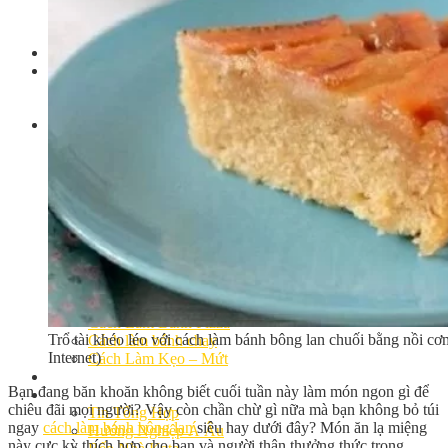
Khóa Học Handmade Mini Cake
Master Class
Chuyên Đề
Khai Giảng
Lịch học – Lịch thi
Đăng Ký Học
Công Thức
Cách Làm Bánh Việt
Cách Làm Bánh Âu
Cách Làm Bánh Kem
Cách Làm Bánh Mì
Cách Làm Bánh Trung Thu
Cách Làm Bánh Flan
Cách Làm Bánh Bao
Cách Làm Bánh Bông Lan
Cách Làm Bánh Su Kem
Cách làm bánh CupCake
Cách Làm Bánh Pizza
Trổ tài khéo léo với cách làm bánh bông lan chuối bằng nồi cơ
Cách làm bánh chay
Internet)
Cách Làm Kẹo – Mứt
Video
Bạn đang băn khoăn không biết cuối tuần này làm món ngon gì để
Tin tức
chiêu đãi mọi người? Vậy còn chần chừ gì nữa mà bạn không bỏ túi
Tin Tổng Hợp
ngay
cách làm bánh bông lan
siêu hay dưới đây? Món ăn lạ miệng
Hướng Nghiệp Á Âu
này cực kỳ thích hợp cho bạn và người thân thưởng thức trong