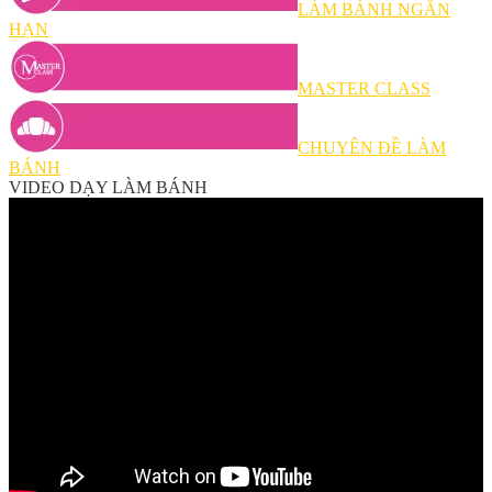
LÀM BÁNH NGẮN
HẠN
MASTER CLASS
CHUYÊN ĐỀ LÀM
BÁNH
VIDEO DẠY LÀM BÁNH