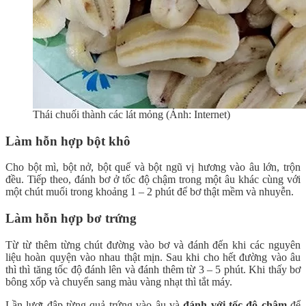
Thái chuối thành các lát mỏng (Ảnh: Internet)
Làm hỗn hợp bột khô
Cho bột mì, bột nở, bột quế và bột ngũ vị hương vào âu lớn, trộn
đều. Tiếp theo, đánh bơ ở tốc độ chậm trong một âu khác cùng với
một chút muối trong khoảng 1 – 2 phút để bơ thật mềm và nhuyễn.
Làm hỗn hợp bơ trứng
Từ từ thêm từng chút đường vào bơ và đánh đến khi các nguyên
liệu hoàn quyện vào nhau thật mịn. Sau khi cho hết đường vào âu
thì thì tăng tốc độ đánh lên và đánh thêm từ 3 – 5 phút. Khi thấy bơ
bông xốp và chuyển sang màu vàng nhạt thì tắt máy.
Lần lượt đập từng quả trứng vào âu và
đánh với tốc độ chậm
để