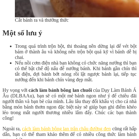
Cắt bánh ra và thưởng thức
Một số lưu ý
Trong quá trình trộn bột, thi thoảng nên dừng lại để vét bột
bám ở thành âu và không nên trộn bột quá kỹ vì bánh dễ bị
chai.
Nếu nồi cơm điện nhà bạn không có chức năng nướng thì bạn
có thể bật chế độ nấu để nướng bánh. Khi bánh gần chín thì
tắt điện, đợi bánh bớt nóng rồi lật ngược bánh lại, tiếp tục
nướng đến khi bánh chín vàng đẹp mắt.
Hy vọng với
cách làm bánh bông lan
chuối
của Dạy Làm Bánh Á
Âu (DLBAAu), bạn sẽ có một mẻ bánh ngon như ý để chiêu đãi
người thân và bạn bè của mình. Lâu lâu thay đổi khẩu vị cho cả nhà
bằng món bánh thơm ngon đặc biệt này sẽ giúp bạn ghi điểm khéo
léo trong mắt người thương nhiều lắm đấy. Chúc các bạn thành
công!
Ngoài ra,
cách làm bánh bông lan trân châu đường đen
cũng rất hấp
dẫn, bạn có thể tham khảo thêm để có nhiều công thức làm bánh