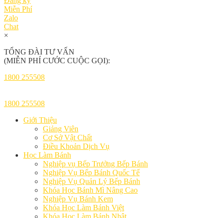
Đăng ký
Miễn Phí
Zalo
Chat
×
TỔNG ĐÀI TƯ VẤN
(MIỄN PHÍ CƯỚC CUỘC GỌI):
1800 255508
1800 255508
Giới Thiệu
Giảng Viên
Cơ Sở Vật Chất
Điều Khoản Dịch Vụ
Học Làm Bánh
Nghiệp vụ Bếp Trưởng Bếp Bánh
Nghiệp Vụ Bếp Bánh Quốc Tế
Nghiệp Vụ Quản Lý Bếp Bánh
Khóa Học Bánh Mì Nâng Cao
Nghiệp Vụ Bánh Kem
Khóa Học Làm Bánh Việt
Khóa Học Làm Bánh Nhật