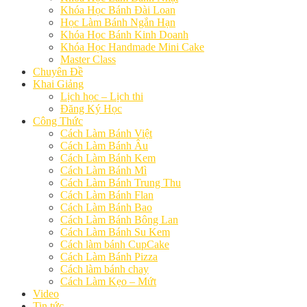
Khóa Học Bánh Đài Loan
Học Làm Bánh Ngắn Hạn
Khóa Học Bánh Kinh Doanh
Khóa Học Handmade Mini Cake
Master Class
Chuyên Đề
Khai Giảng
Lịch học – Lịch thi
Đăng Ký Học
Công Thức
Cách Làm Bánh Việt
Cách Làm Bánh Âu
Cách Làm Bánh Kem
Cách Làm Bánh Mì
Cách Làm Bánh Trung Thu
Cách Làm Bánh Flan
Cách Làm Bánh Bao
Cách Làm Bánh Bông Lan
Cách Làm Bánh Su Kem
Cách làm bánh CupCake
Cách Làm Bánh Pizza
Cách làm bánh chay
Cách Làm Kẹo – Mứt
Video
Tin tức