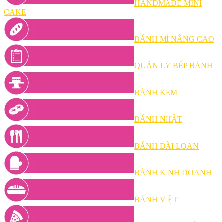
HANDMADE MINI
CAKE
BÁNH MÌ NÂNG CAO
QUẢN LÝ BẾP BÁNH
BÁNH KEM
BÁNH NHẬT
BÁNH ĐÀI LOAN
BÁNH KINH DOANH
BÁNH VIỆT