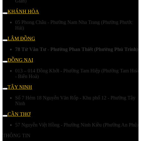
Gián)
KHÁNH HÒA
05 Phong Châu - Phường Nam Nha Trang (Phường Phước
Hải)
LÂM ĐỒNG
78 Từ Văn Tư - Phường Phan Thiết (Phường Phú Trinh)
ĐỒNG NAI
013 – 014 Đồng Khởi - Phường Tam Hiệp (Phường Tam Hoà
- Biên Hoà)
TÂY NINH
Số 7 Hẻm 18 Nguyễn Văn Rốp - Khu phố 12 - Phường Tây
Ninh
CẦN THƠ
57 Nguyễn Việt Hồng - Phường Ninh Kiều (Phường An Phú)
THÔNG TIN