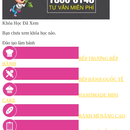
Khóa Học Đã Xem
Bạn chưa xem khóa học nào.
Đào tạo làm bánh
BẾP TRƯỞNG BẾP
BÁNH
BẾP BÁNH QUỐC TẾ
HANDMADE MINI
CAKE
BÁNH MÌ NÂNG CAO