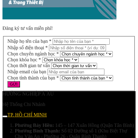
Đăng ký tư vấn miễn phí!
Nhập họ tên của bạn *
Nhập số điện thoại *
Chọn chuyên ngành học *
Chọn khóa học *
Chọn thời gian tư vấn
Nhập email của bạn
Chọn tỉnh thành của bạn *
HƯỚNG NGHIỆP Á ÂU
Hệ Thống Chi Nhánh
TP. HỒ CHÍ MINH
Phường Bảy Hiền:
145 – 147 Xuân Hồng (Quận Tân Bình)
Phường Bình Thạnh:
Số 02 Đường số 1 (Khu Biệt Thự
Chu Văn An - Phường 26 - Quận Bình Thạnh)