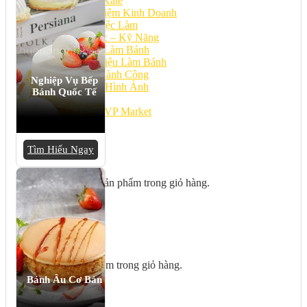
Bếp Nhà Kate
Kinh Nghiệm Kinh Doanh
Cơ Hội Việc Làm
Kiến Thức – Kỹ Năng
Dụng Cụ Làm Bánh
Nguyên Liệu Làm Bánh
Gương Thành Công
Nghiệp Vụ Bếp
Thư Viện Hình Ảnh
Bánh Quốc Tế
Hỏi Đáp
Siêu thị ĐVP Market
Việc Làm
Tìm Hiểu Ngay
Chưa có sản phẩm trong giỏ hàng.
Giỏ hàng
Chưa có sản phẩm trong giỏ hàng.
Bánh Âu Cơ Bản