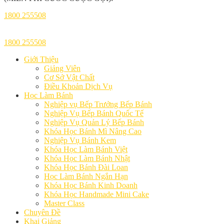
1800 255508
1800 255508
Giới Thiệu
Giảng Viên
Cơ Sở Vật Chất
Điều Khoản Dịch Vụ
Học Làm Bánh
Nghiệp vụ Bếp Trưởng Bếp Bánh
Nghiệp Vụ Bếp Bánh Quốc Tế
Nghiệp Vụ Quản Lý Bếp Bánh
Khóa Học Bánh Mì Nâng Cao
Nghiệp Vụ Bánh Kem
Khóa Học Làm Bánh Việt
Khóa Học Làm Bánh Nhật
Khóa Học Bánh Đài Loan
Học Làm Bánh Ngắn Hạn
Khóa Học Bánh Kinh Doanh
Khóa Học Handmade Mini Cake
Master Class
Chuyên Đề
Khai Giảng