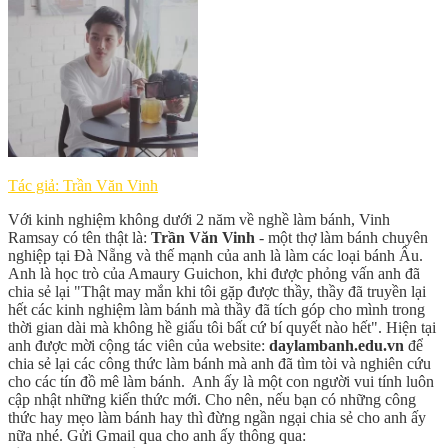
Tác giả: Trần Văn Vinh
Với kinh nghiệm không dưới 2 năm về nghề làm bánh, Vinh
Ramsay có tên thật là:
Trần Văn Vinh
- một thợ làm bánh chuyên
nghiệp tại Đà Nẵng và thế mạnh của anh là làm các loại bánh Âu.
Anh là học trò của Amaury Guichon, khi được phỏng vấn anh đã
chia sẻ lại "Thật may mắn khi tôi gặp được thầy, thầy đã truyền lại
hết các kinh nghiệm làm bánh mà thầy đã tích góp cho mình trong
thời gian dài mà không hề giấu tôi bất cứ bí quyết nào hết". Hiện tại
anh được mời cộng tác viên của website:
daylambanh.edu.vn
để
chia sẻ lại các công thức làm bánh mà anh đã tìm tòi và nghiên cứu
cho các tín đồ mê làm bánh. Anh ấy là một con người vui tính luôn
cập nhật những kiến thức mới. Cho nên, nếu bạn có những công
thức hay mẹo làm bánh hay thì đừng ngần ngại chia sẻ cho anh ấy
nữa nhé. Gửi Gmail qua cho anh ấy thông qua: