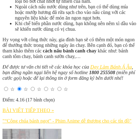
loại bỏ bớt chất nhớt tự nhiên của nấm.
Ngoài cách nấu nước dùng như trên, bạn có thể dùng mía
hoặc mướp hương đã rửa sạch cho vào nấu cùng với các
nguyên liệu khác để món ăn ngon ngọt hơn.
Khi chế biến phần nước dùng, bạn không nên nêm xì dầu vào
sẽ khiến nước dùng có vị chua.
Hy vọng với công thức này, gia đình bạn sẽ có thêm một món ngon
để thưởng thức trong những ngày ăn chay. Bên cạnh đó, bạn có thể
tham khảo thêm các
cách nấu bánh canh chay
khác như: bánh
canh tôm chay, bánh canh sườn chay,…
Để được tư vấn chi tiết về các khóa học của
Dạy Làm Bánh Á Âu
,
bạn đừng ngần ngại liên hệ ngay số hotline
1800 255508
(miễn phí
cước gọi) hoặc để lại thông tin ở form đăng ký bên dưới nhé!
☆
☆
☆
☆
☆
Điểm: 4.16 (17 bình chọn)
BÀI VIẾT TIẾP THEO »
"“Công chúa bánh ngọt” - Phim Anime dễ thương cho các tín đồ"