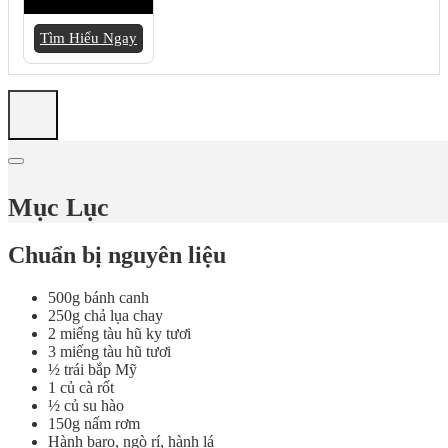
Tìm Hiểu Ngay
Mục Lục
Chuẩn bị nguyên liệu
500g bánh canh
250g chả lụa chay
2 miếng tàu hũ ky tươi
3 miếng tàu hũ tươi
½ trái bắp Mỹ
1 củ cà rốt
½ củ su hào
150g nấm rơm
Hành baro, ngò rí, hành lá