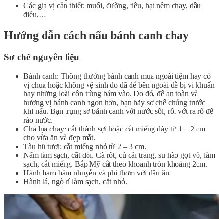
Các gia vị cần thiết: muối, đường, tiêu, hạt nêm chay, dầu
điều,…
Hướng dẫn cách nấu bánh canh chay
Sơ chế nguyên liệu
Bánh canh: Thông thường bánh canh mua ngoài tiệm hay có
vị chua hoặc không vệ sinh do đã để bên ngoài dễ bị vi khuẩn
hay những loài côn trùng bám vào. Do đó, để an toàn và
hương vị bánh canh ngon hơn, bạn hãy sơ chế chúng trước
khi nấu. Bạn trụng sơ bánh canh với nước sôi, rồi vớt ra rổ để
ráo nước.
Chả lụa chay: cắt thành sợi hoặc cắt miếng dày từ 1 – 2 cm
cho vừa ăn và đẹp mắt.
Tàu hũ tươi: cắt miếng nhỏ từ 2 – 3 cm.
Nấm làm sạch, cắt đôi. Cà rốt, củ cải trắng, su hào gọt vỏ, làm
sạch, cắt miếng. Bắp Mỹ cắt theo khoanh tròn khoảng 2cm.
Hành baro băm nhuyễn và phi thơm với dầu ăn.
Hành lá, ngò rí làm sạch, cắt nhỏ.