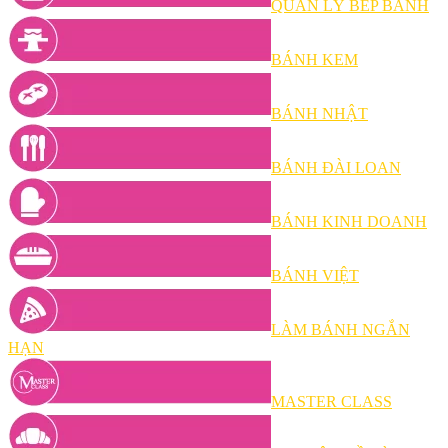
QUẢN LÝ BẾP BÁNH
BÁNH KEM
BÁNH NHẬT
BÁNH ĐÀI LOAN
BÁNH KINH DOANH
BÁNH VIỆT
LÀM BÁNH NGẮN
HẠN
MASTER CLASS