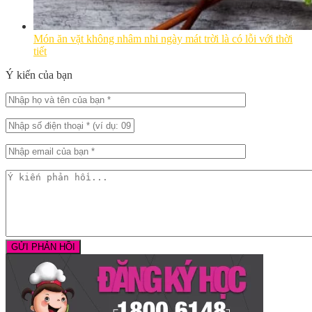
Món ăn vặt không nhâm nhi ngày mát trời là có lỗi với thời
tiết
Ý kiến của bạn