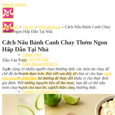
Skip to content
Trang chủ
»
Tin tức
»
Bếp nhà Kate
»
Cách Nấu Bánh Canh Chay
Thơm Ngon Hấp Dẫn Tại Nhà
Cách Nấu Bánh Canh Chay Thơm Ngon
Hấp Dẫn Tại Nhà
Giới Thiệu
Giảng Viên
Cơ Sở Vật Chất
Trần Văn Vinh
Điều Khoản Dịch Vụ
Học Làm Bánh
Ngày càng có nhiều người chọn thưởng thức các món ăn chay để
Nghiệp vụ Bếp Trưởng Bếp Bánh
chế độ ăn thanh đạm hơn. Bài viết sau đây sẽ chia sẻ cho bạn
cách
Nghiệp Vụ Bếp Bánh Quốc Tế
nấu bánh canh chay
bổ dưỡng để thay đổi khẩu vị cho thực đơn
Nghiệp Vụ Quản Lý Bếp Bánh
gia đình. Với những nguyên liệu dễ tìm mua, bạn đã có thể nấu
Khóa Học Bánh Mì Nâng Cao
món chay ngon cho bạn bè, người thân cùng thưởng thức.
Nghiệp Vụ Bánh Kem
Khóa Học Làm Bánh Việt
Khóa Học Làm Bánh Nhật
Khóa Học Bánh Đài Loan
Học Làm Bánh Ngắn Hạn
Khóa Học Bánh Kinh Doanh