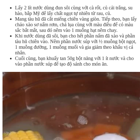
Lấy 2 lít nước dùng đun sôi cùng với cà rốt, củ cải trắng, su
hào, bắp Mỹ để lấy chất ngọt tự nhiên từ rau, củ.
Mang tàu hũ đã cắt miếng chiên vàng giòn. Tiếp theo, bạn lấy
chảo xào sơ nấm rơm, chả lụa cùng với màu điều để có màu
sắc bắt mắt, sau đó nêm vào 1 muỗng hạt nêm chay.
Khi nước dùng đã sôi, bạn cho hết phần nấm đã xào và phần
tàu hũ chiên vào. Nêm phần nước súp với ½ muỗng bột ngọt,
1 muỗng đường, 1 muỗng muối và gia giảm theo khẩu vị cá
nhân.
Cuối cùng, bạn khuấy tan 50g bột năng với 1 ít nước và cho
vào phần nước súp để tạo độ sánh cho món ăn.