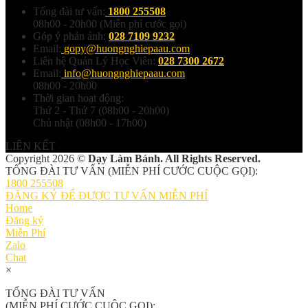
Tổng đài tư vấn:
1800 255508
08h00 - 20h00 (Miễn phí cước gọi)
Góp ý phản ánh:
028 7109 9232
Email:
gopy@huongnghiepaau.com
Liên hệ Quản Lý Học Viên:
028 7300 2672
Email:
info@huongnghiepaau.com
08h00 - 20h00
Thời gian hoạt động:
Thứ 2 - Thứ 7 (08h00 - 20h00)
Chủ nhật (08h00 - 17h00)
LIÊN KẾT
Copyright 2026 ©
Dạy Làm Bánh. All Rights Reserved.
TỔNG ĐÀI TƯ VẤN (MIỄN PHÍ CƯỚC CUỘC GỌI):
1800 255508
ĐĂNG KÝ ĐỂ ĐƯỢC TƯ VẤN MIỄN PHÍ
Home
Đăng ký
Miễn Phí
Zalo
Chat
×
TỔNG ĐÀI TƯ VẤN
(MIỄN PHÍ CƯỚC CUỘC GỌI):