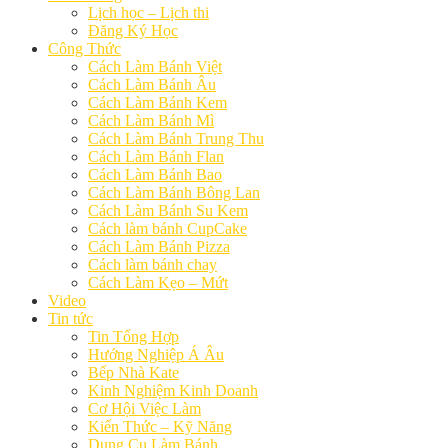
Lịch học – Lịch thi
Đăng Ký Học
Công Thức
Cách Làm Bánh Việt
Cách Làm Bánh Âu
Cách Làm Bánh Kem
Cách Làm Bánh Mì
Cách Làm Bánh Trung Thu
Cách Làm Bánh Flan
Cách Làm Bánh Bao
Cách Làm Bánh Bông Lan
Cách Làm Bánh Su Kem
Cách làm bánh CupCake
Cách Làm Bánh Pizza
Cách làm bánh chay
Cách Làm Kẹo – Mứt
Video
Tin tức
Tin Tổng Hợp
Hướng Nghiệp Á Âu
Bếp Nhà Kate
Kinh Nghiệm Kinh Doanh
Cơ Hội Việc Làm
Kiến Thức – Kỹ Năng
Dụng Cụ Làm Bánh