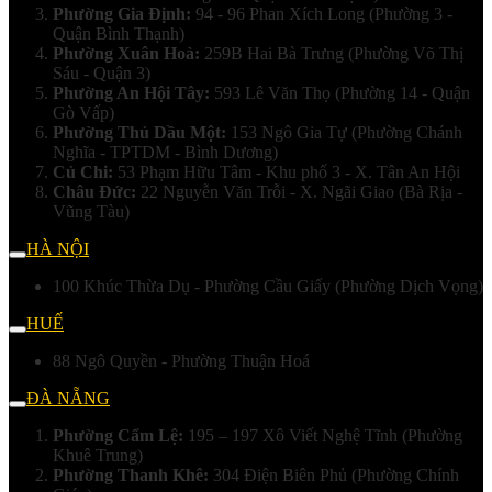
Phường Gia Định:
94 - 96 Phan Xích Long (Phường 3 -
Quận Bình Thạnh)
Phường Xuân Hoà:
259B Hai Bà Trưng (Phường Võ Thị
Sáu - Quận 3)
Phường An Hội Tây:
593 Lê Văn Thọ (Phường 14 - Quận
Gò Vấp)
Phường Thủ Dầu Một:
153 Ngô Gia Tự (Phường Chánh
Nghĩa - TPTDM - Bình Dương)
Củ Chi:
53 Phạm Hữu Tâm - Khu phố 3 - X. Tân An Hội
Châu Đức:
22 Nguyễn Văn Trỗi - X. Ngãi Giao (Bà Rịa -
Vũng Tàu)
HÀ NỘI
100 Khúc Thừa Dụ - Phường Cầu Giấy (Phường Dịch Vọng)
HUẾ
88 Ngô Quyền - Phường Thuận Hoá
ĐÀ NẴNG
Phường Cẩm Lệ:
195 – 197 Xô Viết Nghệ Tĩnh (Phường
Khuê Trung)
Phường Thanh Khê:
304 Điện Biên Phủ (Phường Chính