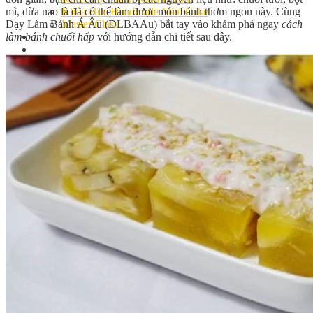
mì, dừa nạo là đã có thể làm được món bánh thơm ngon này. Cùng
Khóa Học Handmade Mini Cake
Dạy Làm Bánh Á Âu (DLBAAu) bắt tay vào khám phá ngay
cách
Master Class
làm bánh chuối hấp
với hướng dẫn chi tiết sau đây.
Chuyên Đề
Khai Giảng
Lịch học – Lịch thi
Đăng Ký Học
Công Thức
Cách Làm Bánh Việt
Cách Làm Bánh Âu
Cách Làm Bánh Kem
Cách Làm Bánh Mì
Cách Làm Bánh Trung Thu
Cách Làm Bánh Flan
Cách Làm Bánh Bao
Cách Làm Bánh Bông Lan
Cách Làm Bánh Su Kem
Cách làm bánh CupCake
Cách Làm Bánh Pizza
Cách làm bánh chay
Cách Làm Kẹo – Mứt
Video
Tin tức
Tin Tổng Hợp
Hướng Nghiệp Á Âu