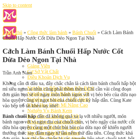
Skip to content
Trang chủ
»
Công thức làm bánh
»
Bánh Chuối
»
Cách Làm Bánh
Chuối Hấp Nước Cốt Dừa Dẻo Ngon Tại Nhà
Cách Làm Bánh Chuối Hấp Nước Cốt
Dừa Dẻo Ngon Tại Nhà
Giới Thiệu
Giảng Viên
Cơ Sở Vật Chất
Trần Anh Nam
Điều Khoản Dịch Vụ
Học Làm Bánh
Không cần đi đâu xa, đây chắc chắn là cách làm bánh chuối hấp bột
Nghiệp vụ Bếp Trưởng Bếp Bánh
mì siêu ngon ai nhìn cũng phải thòm thèm. Chỉ cần vài công đoạn
Nghiệp Vụ Bếp Bánh Quốc Tế
đơn giản bạn sẽ có ngay món bánh ngon với vị béo béo của dừa nạo
Nghiệp Vụ Quản Lý Bếp Bánh
hòa quyện cùng vị ngọt bùi của chuối cực kỳ hấp dẫn. Cùng Kate
Khóa Học Bánh Mì Nâng Cao
vào bếp trổ tài khéo tay nhé!
Nghiệp Vụ Bánh Kem
Bánh chuối hấp
dân dã không quá xa lạ với nhiều người, món
Khóa Học Làm Bánh Việt
bánh ngon với vị ngọt dịu của chuối chín, vị béo ngậy của nước cốt
Khóa Học Làm Bánh Nhật
dừa hòa quyện cùng một chút bùi bùi của dừa nạo dễ khiến người
Khóa Học Bánh Đài Loan
thưởng thức say đắm ngay từ lần nếm thử đầu tiên. Công thức khá
Học Làm Bánh Ngắn Hạn
đơn giản, bạn chỉ cần chuẩn bị các nguyên liệu như: chuối tươi, bột
Khóa Học Bánh Kinh Doanh