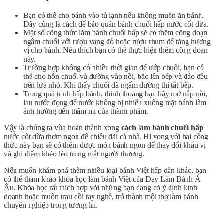
Bạn có thể cho bánh vào tủ lạnh nếu không muốn ăn bánh.
Đây cũng là cách để bảo quản bánh chuối hấp nước cốt dừa.
Một số công thức làm bánh chuối hấp sẽ có thêm công đoạn
ngâm chuối với rượu vang đỏ hoặc rượu rhum để tăng hương
vị cho bánh. Nếu thích bạn có thể thực hiện thêm công đoạn
này.
Trường hợp không có nhiều thời gian để ướp chuối, bạn có
thể cho hỗn chuối và đường vào nồi, bắc lên bếp và đảo đều
trên lửa nhỏ. Khi thấy chuối đã ngấm đường thì tắt bếp.
Trong quá trình hấp bánh, thỉnh thoảng bạn hãy mở nắp nồi,
lau nước đọng để nước không bị nhiễu xuống mặt bánh làm
ảnh hưởng đến thẩm mĩ của thành phẩm.
Vậy là chúng ta vừa hoàn thành xong
cách làm bánh chuối hấp
nước cốt dừa thơm ngon để chiêu đãi cả nhà. Hi vọng với hai công
thức này bạn sẽ có thêm được món bánh ngon để thay đổi khẩu vị
và ghi điểm khéo léo trong mắt người thương.
Nếu muốn khám phá thêm nhiều loại bánh Việt hấp dẫn khác, bạn
có thể tham khảo khóa học làm bánh Việt của Dạy Làm Bánh Á
Âu. Khóa học rất thích hợp với những bạn đang có ý định kinh
doanh hoặc muốn trau dồi tay nghề, trở thành một thợ làm bánh
chuyên nghiệp trong tương lai.