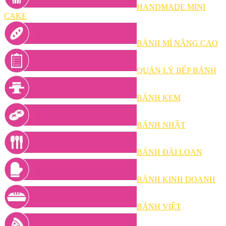
HANDMADE MINI
CAKE
BÁNH MÌ NÂNG CAO
QUẢN LÝ BẾP BÁNH
BÁNH KEM
BÁNH NHẬT
BÁNH ĐÀI LOAN
BÁNH KINH DOANH
BÁNH VIỆT