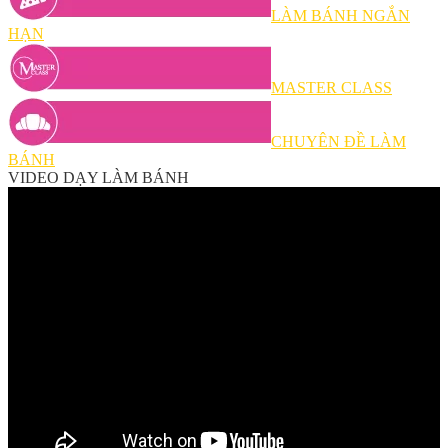
LÀM BÁNH NGẮN
HẠN
MASTER CLASS
CHUYÊN ĐỀ LÀM
BÁNH
VIDEO DẠY LÀM BÁNH