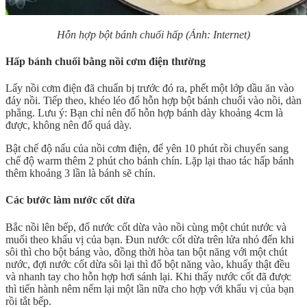
Hỗn hợp bột bánh chuối hấp (Ảnh: Internet)
Hấp bánh chuối bằng nồi cơm điện thường
Lấy nồi cơm điện đã chuẩn bị trước đó ra, phết một lớp dầu ăn vào
đáy nồi. Tiếp theo, khéo léo đổ hỗn hợp bột bánh chuối vào nồi, dàn
phẳng. Lưu ý: Bạn chỉ nên đổ hỗn hợp bánh dày khoảng 4cm là
được, không nên đổ quá dày.
Bật chế độ nấu của nồi cơm điện, để yên 10 phút rồi chuyển sang
chế độ warm thêm 2 phút cho bánh chín. Lặp lại thao tác hấp bánh
thêm khoảng 3 lần là bánh sẽ chín.
Các bước làm nước cốt dừa
Bắc nồi lên bếp, đổ nước cốt dừa vào nồi cùng một chút nước và
muối theo khẩu vị của bạn. Đun nước cốt dừa trên lửa nhỏ đến khi
sôi thì cho bột báng vào, đồng thời hòa tan bột năng với một chút
nước, đợi nước cốt dừa sôi lại thì đổ bột năng vào, khuấy thật đều
và nhanh tay cho hỗn hợp hơi sánh lại. Khi thấy nước cốt đã được
thì tiến hành nêm nếm lại một lần nữa cho hợp với khẩu vị của bạn
rồi tắt bếp.