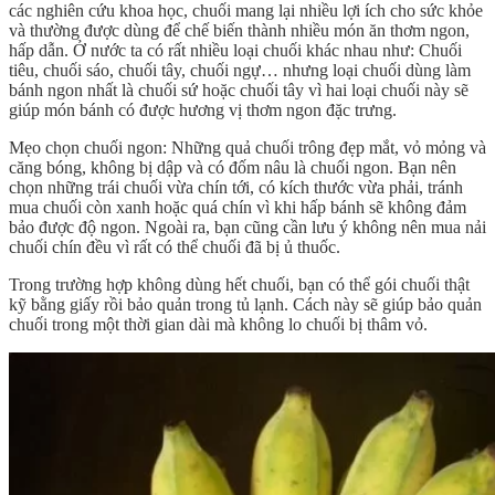
các nghiên cứu khoa học, chuối mang lại nhiều lợi ích cho sức khỏe
và thường được dùng để chế biến thành nhiều món ăn thơm ngon,
hấp dẫn. Ở nước ta có rất nhiều loại chuối khác nhau như: Chuối
tiêu, chuối sáo, chuối tây, chuối ngự… nhưng loại chuối dùng làm
bánh ngon nhất là chuối sứ hoặc chuối tây vì hai loại chuối này sẽ
giúp món bánh có được hương vị thơm ngon đặc trưng.
Mẹo chọn chuối ngon: Những quả chuối trông đẹp mắt, vỏ mỏng và
căng bóng, không bị dập và có đốm nâu là chuối ngon. Bạn nên
chọn những trái chuối vừa chín tới, có kích thước vừa phải, tránh
mua chuối còn xanh hoặc quá chín vì khi hấp bánh sẽ không đảm
bảo được độ ngon. Ngoài ra, bạn cũng cần lưu ý không nên mua nải
chuối chín đều vì rất có thể chuối đã bị ủ thuốc.
Trong trường hợp không dùng hết chuối, bạn có thể gói chuối thật
kỹ bằng giấy rồi bảo quản trong tủ lạnh. Cách này sẽ giúp bảo quản
chuối trong một thời gian dài mà không lo chuối bị thâm vỏ.