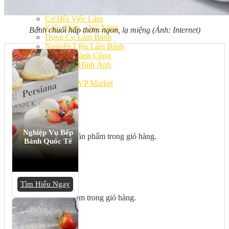
Bếp Nhà Kate
Kinh Nghiệm Kinh Doanh
Cơ Hội Việc Làm
Kiến Thức – Kỹ Năng
Bánh chuối hấp thơm ngon, lạ miệng (Ảnh: Internet)
Dụng Cụ Làm Bánh
Nguyên Liệu Làm Bánh
Gương Thành Công
Thư Viện Hình Ảnh
Hỏi Đáp
Siêu thị ĐVP Market
Việc Làm
Nghiệp Vụ Bếp
Chưa có sản phẩm trong giỏ hàng.
Bánh Quốc Tế
Giỏ hàng
Tìm Hiểu Ngay
Chưa có sản phẩm trong giỏ hàng.