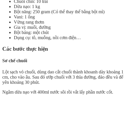
Chuối chín: 10 trái
Dừa nạo: 1 kg
Bột năng: 250 gram (Có thể thay thế bằng bột mì)
Vani: 1 ống
Vừng rang thơm
Gia vị: muối, đường
Bột báng: một chút
Dụng cụ: tô, muỗng, nồi cơm điện…
Các bước thực hiện
Sơ chế chuối
Lột sạch vỏ chuối, dùng dao cắt chuối thành khoanh dày khoảng 1
cm, cho vào âu. Sau đó ướp chuối với 3 thìa đường, đảo đều và để
yên khoảng 30 phút.
Ngâm dừa nạo với 400ml nước sôi rồi vắt lấy phần nước cốt.