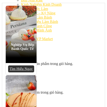
Bếp Nhà Kate
Kinh Nghiệm Kinh Doanh
Cơ Hội Việc Làm
Kiến Thức – Kỹ Năng
Dụng Cụ Làm Bánh
Nguyên Liệu Làm Bánh
Gương Thành Công
Thư Viện Hình Ảnh
Hỏi Đáp
Siêu thị ĐVP Market
Việc Làm
Nghiệp Vụ Bếp
Bánh Quốc Tế
Chưa có sản phẩm trong giỏ hàng.
Tìm Hiểu Ngay
Giỏ hàng
Chưa có sản phẩm trong giỏ hàng.