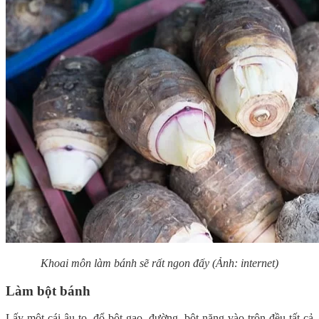
Khoai môn làm bánh sẽ rất ngon đấy (Ảnh: internet)
Làm bột bánh
Lấy một cái âu to, đổ bột gạo, đường, bột năng vào trộn đều tất cả