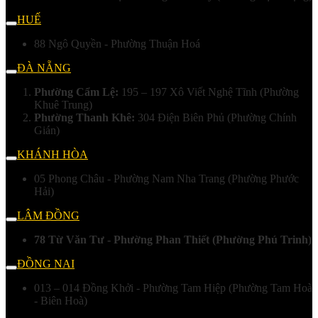
HUẾ
88 Ngô Quyền - Phường Thuận Hoá
ĐÀ NẴNG
Phường Cẩm Lệ:
195 – 197 Xô Viết Nghệ Tĩnh (Phường
Khuê Trung)
Phường Thanh Khê:
304 Điện Biên Phủ (Phường Chính
Gián)
KHÁNH HÒA
05 Phong Châu - Phường Nam Nha Trang (Phường Phước
Hải)
LÂM ĐỒNG
78 Từ Văn Tư - Phường Phan Thiết (Phường Phú Trinh)
ĐỒNG NAI
013 – 014 Đồng Khởi - Phường Tam Hiệp (Phường Tam Hoà
- Biên Hoà)