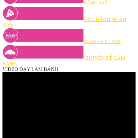
BÁNH VIỆT
LÀM BÁNH NGẮN
HẠN
MASTER CLASS
CHUYÊN ĐỀ LÀM
BÁNH
VIDEO DẠY LÀM BÁNH