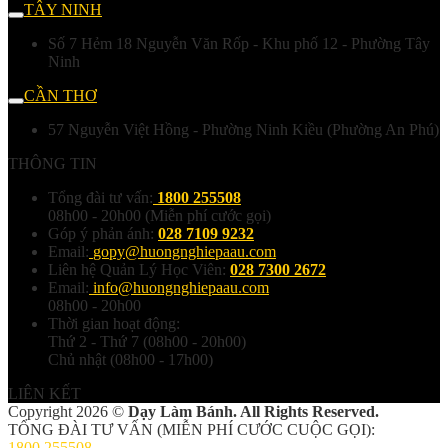
TÂY NINH
Số 7 Hẻm 18 Nguyễn Văn Rốp - Khu phố 12 - Phường Tây
Ninh
CẦN THƠ
57 Nguyễn Việt Hồng - Phường Ninh Kiều (Phường An Phú)
THÔNG TIN
Tổng đài tư vấn:
1800 255508
08h00 - 20h00 (Miễn phí cước gọi)
Góp ý phản ánh:
028 7109 9232
Email:
gopy@huongnghiepaau.com
Liên hệ Quản Lý Học Viên:
028 7300 2672
Email:
info@huongnghiepaau.com
08h00 - 20h00
Thời gian hoạt động:
Thứ 2 - Thứ 7 (08h00 - 20h00)
Chủ nhật (08h00 - 17h00)
LIÊN KẾT
Copyright 2026 ©
Dạy Làm Bánh. All Rights Reserved.
TỔNG ĐÀI TƯ VẤN (MIỄN PHÍ CƯỚC CUỘC GỌI):
1800 255508