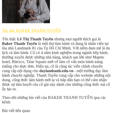
Tác giả: BAKER THANH TUYỀN
Tên thật:
Lê Thị Thanh Tuyền
nhưng mọi người thích gọi là
Baker Thanh Tuyền
là một thợ làm bánh và đang là nhân viên tại
tòa nhà Landmark 81 của Tp Hồ Chí Minh. Với niềm đam mê là du
lịch và làm bánh. Cô có 4 năm kinh nghiệm trong ngành bếp bánh,
thường xuyên được những nhà hàng, khách sạn lớn như Majetic
hotel, Bitexco, Time Square mời về làm cố vấn món bánh tráng
miệng cho thực đơn. Hiện tại, cô là cộng tác viên chính chuyên
cung cấp nội dụng cho
daylambanh.edu.vn
- một trường dạy làm
bánh chuyên nghiệp. Thanh Tuyền cung cấp cho website những nội
dung, công thức làm bánh mới lạ và hấp dẫn bạn có thể cảm nhận
được sự tâm huyết của cô gái này dành cho những công thức mà cô
ấy tạo ra.
Theo dõi những bài viết của BAKER THANH TUYỀN qua các
kênh:
Bài viết liên quan