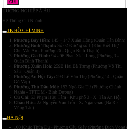
HƯỚNG NGHIỆP Á ÂU
Hệ Thống Chi Nhánh
TP. HỒ CHÍ MINH
Phường Bảy Hiền:
145 – 147 Xuân Hồng (Quận Tân Bình)
Phường Bình Thạnh:
Số 02 Đường số 1 (Khu Biệt Thự
Chu Văn An - Phường 26 - Quận Bình Thạnh)
Phường Gia Định:
94 - 96 Phan Xích Long (Phường 3 -
Quận Bình Thạnh)
Phường Xuân Hoà:
259B Hai Bà Trưng (Phường Võ Thị
Sáu - Quận 3)
Phường An Hội Tây:
593 Lê Văn Thọ (Phường 14 - Quận
Gò Vấp)
Phường Thủ Dầu Một:
153 Ngô Gia Tự (Phường Chánh
Nghĩa - TPTDM - Bình Dương)
Củ Chi:
53 Phạm Hữu Tâm - Khu phố 3 - X. Tân An Hội
Châu Đức:
22 Nguyễn Văn Trỗi - X. Ngãi Giao (Bà Rịa -
Vũng Tàu)
HÀ NỘI
100 Khúc Thừa Dụ - Phường Cầu Giấy (Phường Dịch Vọng)