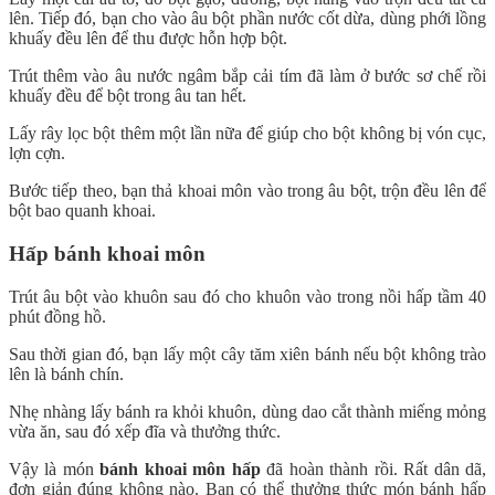
lên. Tiếp đó, bạn cho vào âu bột phần nước cốt dừa, dùng phới lồng
khuấy đều lên để thu được hỗn hợp bột.
Trút thêm vào âu nước ngâm bắp cải tím đã làm ở bước sơ chế rồi
khuấy đều để bột trong âu tan hết.
Lấy rây lọc bột thêm một lần nữa để giúp cho bột không bị vón cục,
lợn cợn.
Bước tiếp theo, bạn thả khoai môn vào trong âu bột, trộn đều lên để
bột bao quanh khoai.
Hấp bánh khoai môn
Trút âu bột vào khuôn sau đó cho khuôn vào trong nồi hấp tầm 40
phút đồng hồ.
Sau thời gian đó, bạn lấy một cây tăm xiên bánh nếu bột không trào
lên là bánh chín.
Nhẹ nhàng lấy bánh ra khỏi khuôn, dùng dao cắt thành miếng mỏng
vừa ăn, sau đó xếp đĩa và thưởng thức.
Vậy là món
bánh khoai môn hấp
đã hoàn thành rồi. Rất dân dã,
đơn giản đúng không nào. Bạn có thể thưởng thức món bánh hấp