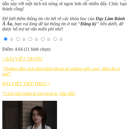
dẫn này với một tách trà nóng sẽ ngon hơn rất nhiều đấy. Chúc bạn
thành công!
Để biết thêm thông tin chi tiết về các khóa học của
Dạy Làm Bánh
Á Âu
, bạn vui lòng để lại thông tin ở nút “
Đăng ký
” bên dưới, để
được hỗ trợ tư vấn miễn phí nhé!
☆
☆
☆
☆
☆
Điểm: 4.64 (11 bình chọn)
« BÀI VIẾT TRƯỚC
"Hướng dẫn cách làm bánh khoai mì nướng mộc mạc, đậm đà vị
quê"
BÀI VIẾT TIẾP THEO »
"Cách làm bánh lá mơ ngon lạ, hấp dẫn"