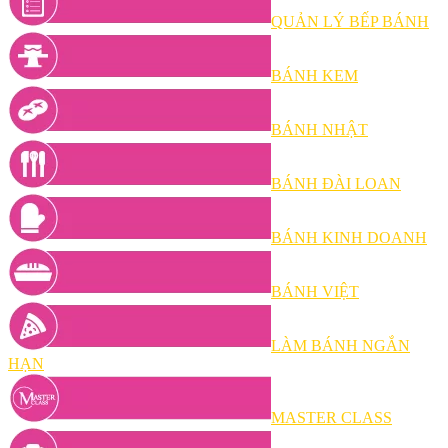
QUẢN LÝ BẾP BÁNH
BÁNH KEM
BÁNH NHẬT
BÁNH ĐÀI LOAN
BÁNH KINH DOANH
BÁNH VIỆT
LÀM BÁNH NGẮN
HẠN
MASTER CLASS