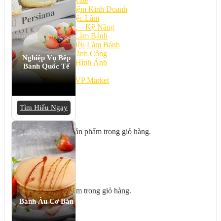
Bếp Nhà Kate
Kinh Nghiệm Kinh Doanh
Cơ Hội Việc Làm
Kiến Thức – Kỹ Năng
Dụng Cụ Làm Bánh
Nguyên Liệu Làm Bánh
Gương Thành Công
Nghiệp Vụ Bếp
Thư Viện Hình Ảnh
Bánh Quốc Tế
Hỏi Đáp
Siêu thị ĐVP Market
Việc Làm
Tìm Hiểu Ngay
Chưa có sản phẩm trong giỏ hàng.
Giỏ hàng
Chưa có sản phẩm trong giỏ hàng.
Bánh Âu Cơ Bản