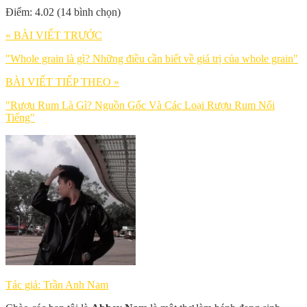
Điểm: 4.02 (14 bình chọn)
« BÀI VIẾT TRƯỚC
"Whole grain là gì? Những điều cần biết về giá trị của whole grain"
BÀI VIẾT TIẾP THEO »
"Rượu Rum Là Gì? Nguồn Gốc Và Các Loại Rượu Rum Nổi
Tiếng"
Tác giả: Trần Anh Nam