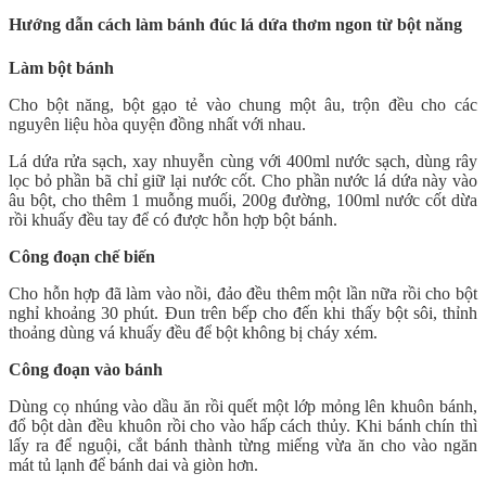
Hướng dẫn cách làm bánh đúc lá dứa thơm ngon từ bột năng
Làm bột bánh
Cho bột năng, bột gạo tẻ vào chung một âu, trộn đều cho các
nguyên liệu hòa quyện đồng nhất với nhau.
Lá dứa rửa sạch, xay nhuyễn cùng với 400ml nước sạch, dùng rây
lọc bỏ phần bã chỉ giữ lại nước cốt. Cho phần nước lá dứa này vào
âu bột, cho thêm 1 muỗng muối, 200g đường, 100ml nước cốt dừa
rồi khuấy đều tay để có được hỗn hợp bột bánh.
Công đoạn chế biến
Cho hỗn hợp đã làm vào nồi, đảo đều thêm một lần nữa rồi cho bột
nghỉ khoảng 30 phút. Đun trên bếp cho đến khi thấy bột sôi, thỉnh
thoảng dùng vá khuấy đều để bột không bị cháy xém.
Công đoạn vào bánh
Dùng cọ nhúng vào dầu ăn rồi quết một lớp mỏng lên khuôn bánh,
đổ bột dàn đều khuôn rồi cho vào hấp cách thủy. Khi bánh chín thì
lấy ra để nguội, cắt bánh thành từng miếng vừa ăn cho vào ngăn
mát tủ lạnh để bánh dai và giòn hơn.