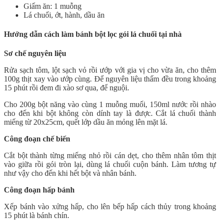
Giấm ăn: 1 muỗng
Lá chuối, ớt, hành, dầu ăn
Hướng dẫn cách làm bánh bột lọc gói lá chuối tại nhà
Sơ chế nguyên liệu
Rửa sạch tôm, lột sạch vỏ rồi ướp với gia vị cho vừa ăn, cho thêm
100g thịt xay vào ướp cùng. Để nguyên liệu thấm đều trong khoảng
15 phút rồi đem đi xào sơ qua, để nguội.
Cho 200g bột năng vào cùng 1 muỗng muối, 150ml nước rồi nhào
cho đến khi bột không còn dính tay là được. Cắt lá chuối thành
miếng từ 20x25cm, quết lớp dầu ăn mỏng lên mặt lá.
Công đoạn chế biến
Cắt bột thành từng miếng nhỏ rồi cán dẹt, cho thêm nhân tôm thịt
vào giữa rồi gói tròn lại, dùng lá chuối cuộn bánh. Làm tương tự
như vậy cho đến khi hết bột và nhân bánh.
Công đoạn hấp bánh
Xếp bánh vào xửng hấp, cho lên bếp hấp cách thủy trong khoảng
15 phút là bánh chín.