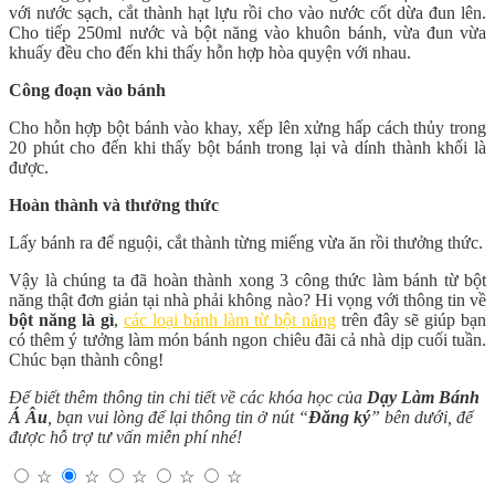
với nước sạch, cắt thành hạt lựu rồi cho vào nước cốt dừa đun lên.
Cho tiếp 250ml nước và bột năng vào khuôn bánh, vừa đun vừa
khuấy đều cho đến khi thấy hỗn hợp hòa quyện với nhau.
Công đoạn vào bánh
Cho hỗn hợp bột bánh vào khay, xếp lên xửng hấp cách thủy trong
20 phút cho đến khi thấy bột bánh trong lại và dính thành khối là
được.
Hoàn thành và thưởng thức
Lấy bánh ra để nguội, cắt thành từng miếng vừa ăn rồi thưởng thức.
Vậy là chúng ta đã hoàn thành xong 3 công thức làm bánh từ bột
năng thật đơn giản tại nhà phải không nào? Hi vọng với thông tin về
bột năng là gì
,
các loại bánh làm từ bột năng
trên đây sẽ giúp bạn
có thêm ý tưởng làm món bánh ngon chiêu đãi cả nhà dịp cuối tuần.
Chúc bạn thành công!
Để biết thêm thông tin chi tiết về các khóa học của
Dạy Làm Bánh
Á Âu
, bạn vui lòng để lại thông tin ở nút “
Đăng ký
” bên dưới, để
được hỗ trợ tư vấn miễn phí nhé!
☆
☆
☆
☆
☆