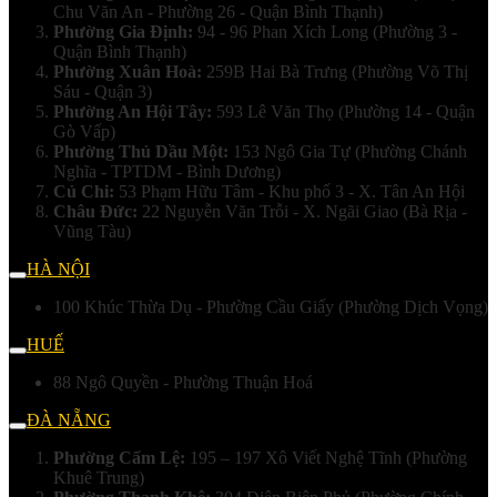
Chu Văn An - Phường 26 - Quận Bình Thạnh)
Phường Gia Định:
94 - 96 Phan Xích Long (Phường 3 -
Quận Bình Thạnh)
Phường Xuân Hoà:
259B Hai Bà Trưng (Phường Võ Thị
Sáu - Quận 3)
Phường An Hội Tây:
593 Lê Văn Thọ (Phường 14 - Quận
Gò Vấp)
Phường Thủ Dầu Một:
153 Ngô Gia Tự (Phường Chánh
Nghĩa - TPTDM - Bình Dương)
Củ Chi:
53 Phạm Hữu Tâm - Khu phố 3 - X. Tân An Hội
Châu Đức:
22 Nguyễn Văn Trỗi - X. Ngãi Giao (Bà Rịa -
Vũng Tàu)
HÀ NỘI
100 Khúc Thừa Dụ - Phường Cầu Giấy (Phường Dịch Vọng)
HUẾ
88 Ngô Quyền - Phường Thuận Hoá
ĐÀ NẴNG
Phường Cẩm Lệ:
195 – 197 Xô Viết Nghệ Tĩnh (Phường
Khuê Trung)