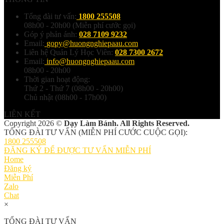
Tổng đài tư vấn:
1800 255508
08h00 - 20h00 (Miễn phí cước gọi)
Góp ý phản ánh:
028 7109 9232
Email:
gopy@huongnghiepaau.com
Liên hệ Quản Lý Học Viên:
028 7300 2672
Email:
info@huongnghiepaau.com
08h00 - 20h00
Thời gian hoạt động:
Thứ 2 - Thứ 7 (08h00 - 20h00)
Chủ nhật (08h00 - 17h00)
LIÊN KẾT
Copyright 2026 ©
Dạy Làm Bánh. All Rights Reserved.
TỔNG ĐÀI TƯ VẤN (MIỄN PHÍ CƯỚC CUỘC GỌI):
1800 255508
ĐĂNG KÝ ĐỂ ĐƯỢC TƯ VẤN MIỄN PHÍ
Home
Đăng ký
Miễn Phí
Zalo
Chat
×
TỔNG ĐÀI TƯ VẤN