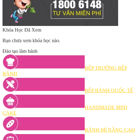
Khóa Học Đã Xem
Bạn chưa xem khóa học nào.
Đào tạo làm bánh
BẾP TRƯỞNG BẾP
BÁNH
BẾP BÁNH QUỐC TẾ
HANDMADE MINI
CAKE
BÁNH MÌ NÂNG CAO