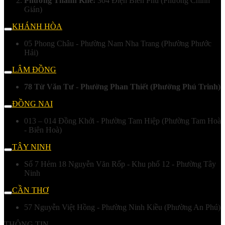
Phường Thanh Khê:
304 Điện Biên Phủ (Phường Chính
Gián)
KHÁNH HÒA
05 Phong Châu - Phường Nam Nha Trang (Phường Phước
Hải)
LÂM ĐỒNG
78 Từ Văn Tư - Phường Phan Thiết (Phường Phú Trinh)
ĐỒNG NAI
013 – 014 Đồng Khởi - Phường Tam Hiệp (Phường Tam Hoà
- Biên Hoà)
TÂY NINH
Số 7 Hẻm 18 Nguyễn Văn Rốp - Khu phố 12 - Phường Tây
Ninh
CẦN THƠ
57 Nguyễn Việt Hồng - Phường Ninh Kiều (Phường An Phú)
THÔNG TIN