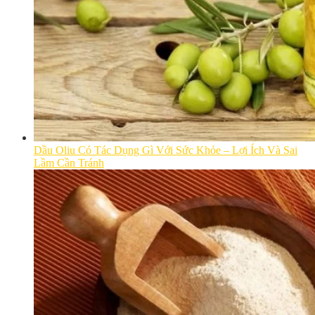
Dầu Oliu Có Tác Dụng Gì Với Sức Khỏe – Lợi Ích Và Sai
Lầm Cần Tránh