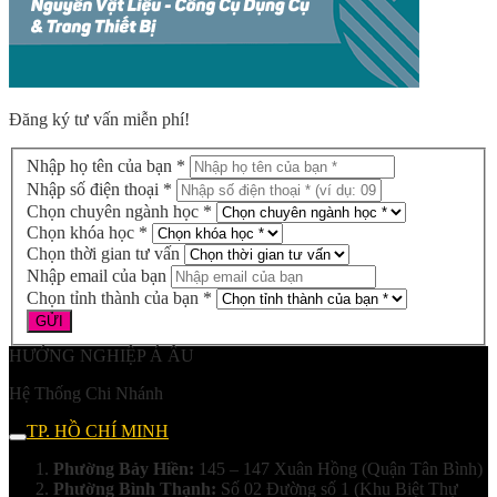
Đăng ký tư vấn miễn phí!
Nhập họ tên của bạn *
Nhập số điện thoại *
Chọn chuyên ngành học *
Chọn khóa học *
Chọn thời gian tư vấn
Nhập email của bạn
Chọn tỉnh thành của bạn *
HƯỚNG NGHIỆP Á ÂU
Hệ Thống Chi Nhánh
TP. HỒ CHÍ MINH
Phường Bảy Hiền:
145 – 147 Xuân Hồng (Quận Tân Bình)
Phường Bình Thạnh:
Số 02 Đường số 1 (Khu Biệt Thự