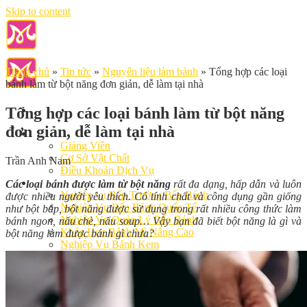
Skip to content
Trang chủ
»
Tin tức
»
Nguyên liệu làm bánh
»
Tổng hợp các loại
bánh làm từ bột năng đơn giản, dễ làm tại nhà
Tổng hợp các loại bánh làm từ bột năng
đơn giản, dễ làm tại nhà
Giới Thiệu
Giảng Viên
Cơ Sở Vật Chất
Trần Anh Nam
Điều Khoản Dịch Vụ
Học Làm Bánh
Các loại bánh được làm từ bột năng
rất đa dạng, hấp dẫn và luôn
Nghiệp vụ Bếp Trưởng Bếp Bánh
được nhiều người yêu thích. Có tính chất và công dụng gần giống
Nghiệp Vụ Bếp Bánh Quốc Tế
như bột bắp, bột năng được sử dụng trong rất nhiều công thức làm
Nghiệp Vụ Quản Lý Bếp Bánh
bánh ngon, nấu chè, nấu soup… Vậy bạn đã biết bột năng là gì và
Khóa Học Bánh Mì Nâng Cao
bột năng làm được bánh gì chưa?
Nghiệp Vụ Bánh Kem
Khóa Học Làm Bánh Việt
Khóa Học Làm Bánh Nhật
Khóa Học Bánh Đài Loan
Học Làm Bánh Ngắn Hạn
Khóa Học Bánh Kinh Doanh