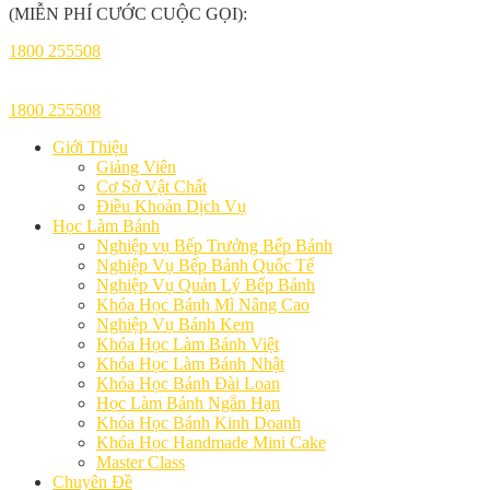
(MIỄN PHÍ CƯỚC CUỘC GỌI):
1800 255508
1800 255508
Giới Thiệu
Giảng Viên
Cơ Sở Vật Chất
Điều Khoản Dịch Vụ
Học Làm Bánh
Nghiệp vụ Bếp Trưởng Bếp Bánh
Nghiệp Vụ Bếp Bánh Quốc Tế
Nghiệp Vụ Quản Lý Bếp Bánh
Khóa Học Bánh Mì Nâng Cao
Nghiệp Vụ Bánh Kem
Khóa Học Làm Bánh Việt
Khóa Học Làm Bánh Nhật
Khóa Học Bánh Đài Loan
Học Làm Bánh Ngắn Hạn
Khóa Học Bánh Kinh Doanh
Khóa Học Handmade Mini Cake
Master Class
Chuyên Đề