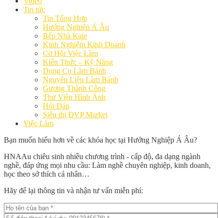
Video
Tin tức
Tin Tổng Hợp
Hướng Nghiệp Á Âu
Bếp Nhà Kate
Kinh Nghiệm Kinh Doanh
Cơ Hội Việc Làm
Kiến Thức – Kỹ Năng
Dụng Cụ Làm Bánh
Nguyên Liệu Làm Bánh
Gương Thành Công
Thư Viện Hình Ảnh
Hỏi Đáp
Siêu thị ĐVP Market
Việc Làm
Bạn muốn hiểu hơn về các khóa học tại Hướng Nghiệp Á Âu?
HNAAu chiêu sinh nhiều chương trình - cấp độ, đa dạng ngành
nghề, đáp ứng mọi nhu cầu: Làm nghề chuyên nghiệp, kinh doanh,
học theo sở thích cá nhân…
Hãy để lại thông tin và nhận tư vấn miễn phí: