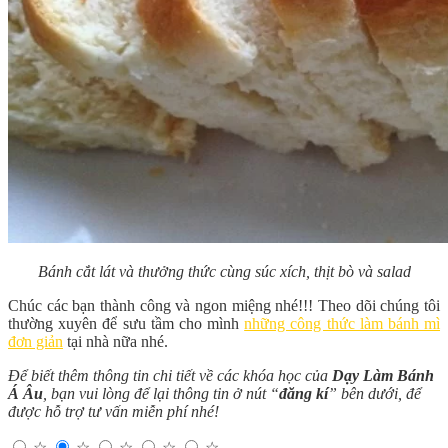
Bánh cắt lát và thưởng thức cùng súc xích, thịt bò và salad
Chúc các bạn thành công và ngon miệng nhé!!! Theo dõi chúng tôi
thường xuyên để sưu tầm cho mình
những công thức làm bánh mì
đơn giản
tại nhà nữa nhé.
Để biết thêm thông tin chi tiết về các khóa học của
Dạy Làm Bánh
Á Âu
, bạn vui lòng để lại thông tin ở nút “
đăng kí
” bên dưới, để
được hỗ trợ tư vấn miễn phí nhé!
☆
☆
☆
☆
☆