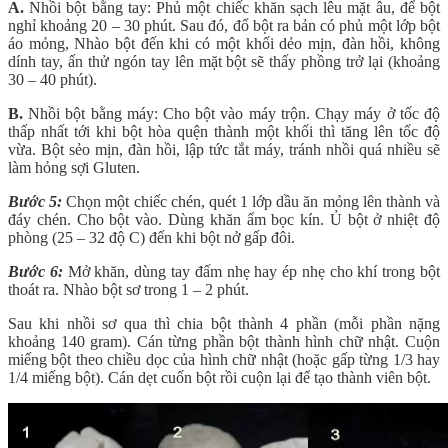
A.
Nhồi bột bằng tay: Phủ một chiếc khăn sạch lêu mặt âu, để bột
nghỉ khoảng 20 – 30 phút. Sau đó, đổ bột ra bản có phủ một lớp bột
áo mỏng, Nhào bột đến khi có một khối dẻo mịn, đàn hồi, không
dính tay, ấn thử ngón tay lên mặt bột sẽ thấy phồng trở lại (khoảng
30 – 40 phút).
B.
Nhồi bột bằng máy: Cho bột vào máy trộn. Chạy máy ở tốc độ
thấp nhất tới khi bột hòa quện thành một khối thì tăng lên tốc độ
vừa. Bột sẻo mịn, đàn hồi, lập tức tắt máy, tránh nhồi quá nhiều sẽ
làm hỏng sợi Gluten.
Bước 5:
Chọn một chiếc chén, quét 1 lớp dầu ăn mỏng lên thành và
đáy chén. Cho bột vào. Dùng khăn ẩm bọc kín. Ủ bột ở nhiệt độ
phòng (25 – 32 độ C) đến khi bột nở gấp đôi.
Bước 6:
Mở khăn, dùng tay đấm nhẹ hay ép nhẹ cho khí trong bột
thoát ra. Nhào bột sơ trong 1 – 2 phút.
Sau khi nhồi sơ qua thì chia bột thành 4 phần (mỗi phần nặng
khoảng 140 gram). Cán từng phần bột thành hình chữ nhật. Cuộn
miếng bột theo chiều dọc của hình chữ nhật (hoặc gấp từng 1/3 hay
1/4 miếng bột). Cán dẹt cuốn bột rồi cuộn lại để tạo thành viên bột.