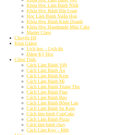
Khóa Học Làm Bánh Nhật
Khóa Học Bánh Đài Loan
Học Làm Bánh Ngắn Hạn
Khóa Học Bánh Kinh Doanh
Khóa Học Handmade Mini Cake
Master Class
Chuyên Đề
Khai Giảng
Lịch học – Lịch thi
Đăng Ký Học
Công Thức
Cách Làm Bánh Việt
Cách Làm Bánh Âu
Cách Làm Bánh Kem
Cách Làm Bánh Mì
Cách Làm Bánh Trung Thu
Cách Làm Bánh Flan
Cách Làm Bánh Bao
Cách Làm Bánh Bông Lan
Cách Làm Bánh Su Kem
Cách làm bánh CupCake
Cách Làm Bánh Pizza
Cách làm bánh chay
Cách Làm Kẹo – Mứt