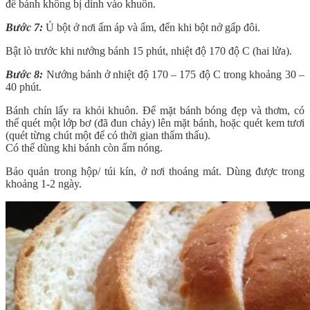
để bánh không bị dính vào khuôn.
Bước 7:
Ủ bột ở nơi ấm áp và ẩm, đến khi bột nở gấp đôi.
Bật lò trước khi nướng bánh 15 phút, nhiệt độ 170 độ C (hai lửa).
Bước 8:
Nướng bánh ở nhiệt độ 170 – 175 độ C trong khoảng 30 –
40 phút.
Bánh chín lấy ra khỏi khuôn. Để mặt bánh bóng đẹp và thơm, có
thể quét một lớp bơ (đã đun chảy) lên mặt bánh, hoặc quét kem tươi
(quét từng chút một để có thời gian thẩm thấu).
Có thể dùng khi bánh còn ấm nóng.
Bảo quản trong hộp/ túi kín, ở nơi thoáng mát. Dùng được trong
khoảng 1-2 ngày.