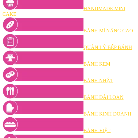
HANDMADE MINI
CAKE
BÁNH MÌ NÂNG CAO
QUẢN LÝ BẾP BÁNH
BÁNH KEM
BÁNH NHẬT
BÁNH ĐÀI LOAN
BÁNH KINH DOANH
BÁNH VIỆT