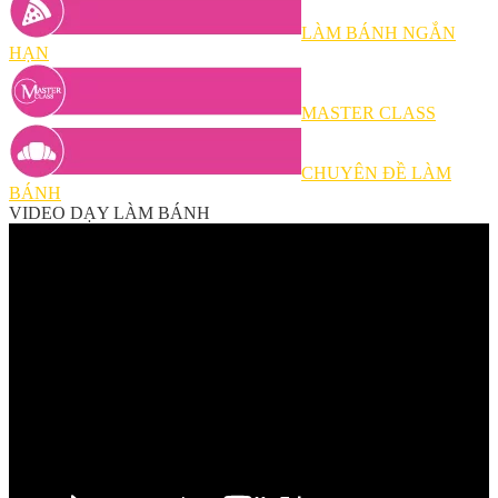
LÀM BÁNH NGẮN
HẠN
MASTER CLASS
CHUYÊN ĐỀ LÀM
BÁNH
VIDEO DẠY LÀM BÁNH