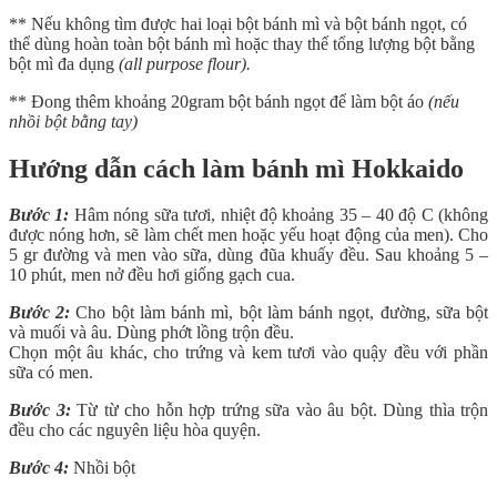
** Nếu không tìm được hai loại bột bánh mì và bột bánh ngọt, có
thể dùng hoàn toàn bột bánh mì hoặc thay thế tổng lượng bột bằng
bột mì đa dụng
(all purpose flour).
** Đong thêm khoảng 20gram bột bánh ngọt để làm bột áo
(nếu
nhồi bột bằng tay)
Hướng dẫn cách làm bánh mì Hokkaido
Bước 1:
Hâm nóng sữa tươi, nhiệt độ khoảng 35 – 40 độ C (không
được nóng hơn, sẽ làm chết men hoặc yếu hoạt động của men). Cho
5 gr đường và men vào sữa, dùng đũa khuấy đều. Sau khoảng 5 –
10 phút, men nở đều hơi giống gạch cua.
Bước 2:
Cho bột làm bánh mì, bột làm bánh ngọt, đường, sữa bột
và muối và âu. Dùng phớt lồng trộn đều.
Chọn một âu khác, cho trứng và kem tươi vào quậy đều với phần
sữa có men.
Bước 3:
Từ từ cho hỗn hợp trứng sữa vào âu bột. Dùng thìa trộn
đều cho các nguyên liệu hòa quyện.
Bước 4:
Nhồi bột