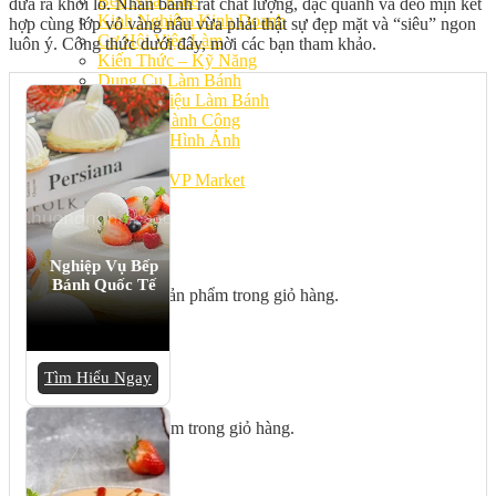
Bếp Nhà Kate
đưa ra khỏi lò. Nhân bánh rất chất lượng, đặc quánh và dẻo mịn kết
Kinh Nghiệm Kinh Doanh
hợp cùng lớp vỏ vàng nâu vừa phải thật sự đẹp mặt và “siêu” ngon
Cơ Hội Việc Làm
luôn ý. Công thức dưới đây, mời các bạn tham khảo.
Kiến Thức – Kỹ Năng
Dụng Cụ Làm Bánh
Nguyên Liệu Làm Bánh
Gương Thành Công
Thư Viện Hình Ảnh
Hỏi Đáp
Siêu thị ĐVP Market
Việc Làm
Nghiệp Vụ Bếp
Bánh Quốc Tế
Chưa có sản phẩm trong giỏ hàng.
Tìm Hiểu Ngay
Giỏ hàng
Chưa có sản phẩm trong giỏ hàng.