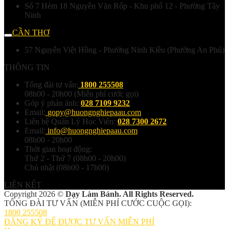
Số 7 Hẻm 18 Nguyễn Văn Rốp - Khu phố 12 - Phường Tây
Ninh
CẦN THƠ
57 Nguyễn Việt Hồng - Phường Ninh Kiều (Phường An Phú)
THÔNG TIN
Tổng đài tư vấn:
1800 255508
08h00 - 20h00 (Miễn phí cước gọi)
Góp ý phản ánh:
028 7109 9232
Email:
gopy@huongnghiepaau.com
Liên hệ Quản Lý Học Viên:
028 7300 2672
Email:
info@huongnghiepaau.com
08h00 - 20h00
Thời gian hoạt động:
Thứ 2 - Thứ 7 (08h00 - 20h00)
Chủ nhật (08h00 - 17h00)
LIÊN KẾT
Copyright 2026 ©
Dạy Làm Bánh. All Rights Reserved.
TỔNG ĐÀI TƯ VẤN (MIỄN PHÍ CƯỚC CUỘC GỌI):
1800 255508
ĐĂNG KÝ ĐỂ ĐƯỢC TƯ VẤN MIỄN PHÍ