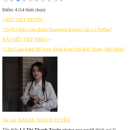
Điểm: 4 (14 bình chọn)
« BÀI VIẾT TRƯỚC
"Tuyệt Chiêu Làm Bánh Doughnut Không Cần Lò Nướng"
BÀI VIẾT TIẾP THEO »
"Cách Làm Bánh Mì Ngọt Nhân Kem Sữa Béo Thơm, Siêu Đỉnh"
Tác giả: BAKER THANH TUYỀN
Tên thật:
Lê Thị Thanh Tuyền
nhưng mọi người thích gọi là