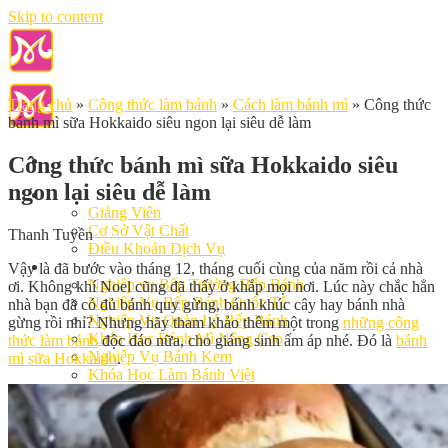
Skip to content
Trang chủ
»
Công thức làm bánh
»
Cách làm bánh mì
»
Công thức
bánh mì sữa Hokkaido siêu ngon lại siêu dễ làm
Công thức bánh mì sữa Hokkaido siêu
ngon lại siêu dễ làm
Giới Thiệu
Giảng Viên
Cơ Sở Vật Chất
Thanh Tuyền
Điều Khoản Dịch Vụ
Học Làm Bánh
Vậy là đã bước vào tháng 12, tháng cuối cùng của năm rồi cả nhà
Nghiệp vụ Bếp Trưởng Bếp Bánh
ơi. Không khí Noel cũng đã thấy ở khắp mọi nơi. Lúc này chắc hẳn
Nghiệp Vụ Bếp Bánh Quốc Tế
nhà bạn đã có đủ bánh quy gừng, bánh khúc cây hay bánh nhà
Nghiệp Vụ Quản Lý Bếp Bánh
gừng rồi nhỉ? Nhưng hãy tham khảo thêm một trong
những công
Khóa Học Bánh Mì Nâng Cao
thức làm bánh
độc đáo nữa, cho giáng sinh ấm áp nhé. Đó là
bánh
Nghiệp Vụ Bánh Kem
mì sữa Hokkaido
.
Khóa Học Làm Bánh Việt
Khóa Học Làm Bánh Nhật
Khóa Học Bánh Đài Loan
Học Làm Bánh Ngắn Hạn
Khóa Học Bánh Kinh Doanh