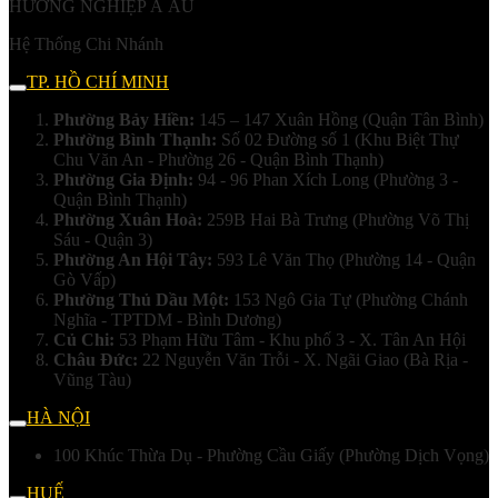
HƯỚNG NGHIỆP Á ÂU
Hệ Thống Chi Nhánh
TP. HỒ CHÍ MINH
Phường Bảy Hiền:
145 – 147 Xuân Hồng (Quận Tân Bình)
Phường Bình Thạnh:
Số 02 Đường số 1 (Khu Biệt Thự
Chu Văn An - Phường 26 - Quận Bình Thạnh)
Phường Gia Định:
94 - 96 Phan Xích Long (Phường 3 -
Quận Bình Thạnh)
Phường Xuân Hoà:
259B Hai Bà Trưng (Phường Võ Thị
Sáu - Quận 3)
Phường An Hội Tây:
593 Lê Văn Thọ (Phường 14 - Quận
Gò Vấp)
Phường Thủ Dầu Một:
153 Ngô Gia Tự (Phường Chánh
Nghĩa - TPTDM - Bình Dương)
Củ Chi:
53 Phạm Hữu Tâm - Khu phố 3 - X. Tân An Hội
Châu Đức:
22 Nguyễn Văn Trỗi - X. Ngãi Giao (Bà Rịa -
Vũng Tàu)
HÀ NỘI
100 Khúc Thừa Dụ - Phường Cầu Giấy (Phường Dịch Vọng)
HUẾ