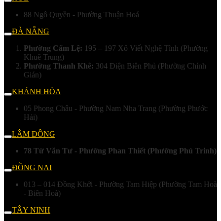
88 Ngô Quyền - Phường Thuận Hoá
ĐÀ NẴNG
Phường Cẩm Lệ:
195 – 197 Xô Viết Nghệ Tĩnh (Phường
Khuê Trung)
Phường Thanh Khê:
304 Điện Biên Phủ (Phường Chính
Gián)
KHÁNH HÒA
05 Phong Châu - Phường Nam Nha Trang (Phường Phước
Hải)
LÂM ĐỒNG
78 Từ Văn Tư - Phường Phan Thiết (Phường Phú Trinh)
ĐỒNG NAI
013 – 014 Đồng Khởi - Phường Tam Hiệp (Phường Tam Hoà
- Biên Hoà)
TÂY NINH