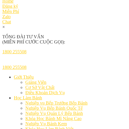
Home
Đăng ký
Miễn Phí
Zalo
Chat
×
TỔNG ĐÀI TƯ VẤN
(MIỄN PHÍ CƯỚC CUỘC GỌI):
1800 255508
1800 255508
Giới Thiệu
Giảng Viên
Cơ Sở Vật Chất
Điều Khoản Dịch Vụ
Học Làm Bánh
Nghiệp vụ Bếp Trưởng Bếp Bánh
Nghiệp Vụ Bếp Bánh Quốc Tế
Nghiệp Vụ Quản Lý Bếp Bánh
Khóa Học Bánh Mì Nâng Cao
Nghiệp Vụ Bánh Kem
Khóa Học Làm Bánh Việt