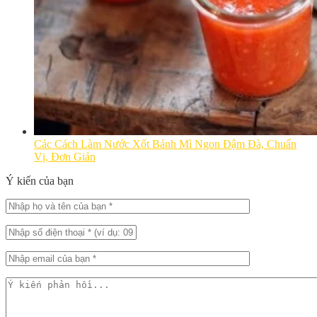
Các Cách Làm Nước Xốt Bánh Mì Ngon Đậm Đà, Chuẩn
Vị, Đơn Giản
Ý kiến của bạn